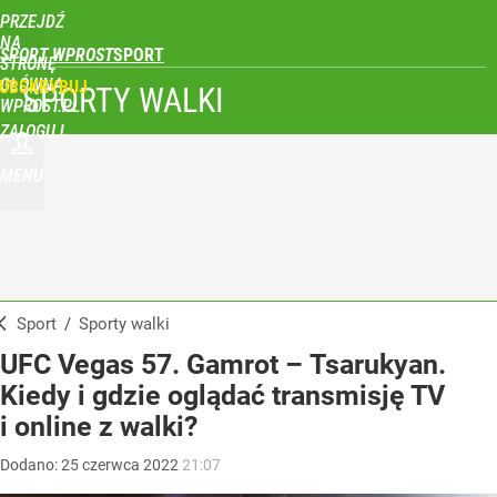
PRZEJDŹ
NA
SPORT WPROST
STRONĘ
GŁÓWNĄ
UBSKRYBUJ
SPORTY WALKI
WPROST.PL
ZALOGUJ
MENU
Sport
/
Sporty walki
UFC Vegas 57. Gamrot – Tsarukyan.
Kiedy i gdzie oglądać transmisję TV
i online z walki?
Dodano:
25
czerwca
2022
21:07