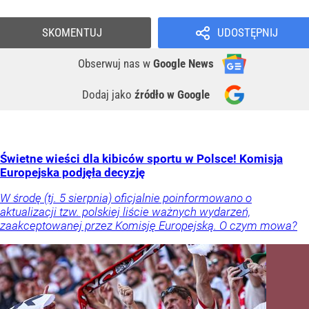
SKOMENTUJ
UDOSTĘPNIJ
Obserwuj nas
w
Google News
Dodaj jako
źródło w Google
Świetne wieści dla kibiców sportu w Polsce! Komisja
Europejska podjęła decyzję
W środę (tj. 5 sierpnia) oficjalnie poinformowano o
aktualizacji tzw. polskiej liście ważnych wydarzeń,
zaakceptowanej przez Komisję Europejską. O czym mowa?