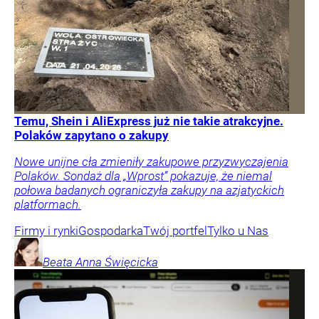
Temu, Shein i AliExpress już nie takie atrakcyjne.
Polaków zapytano o zakupy
Nowe unijne cła zmieniły zakupowe przyzwyczajenia
Polaków. Sondaż dla „Wprost” pokazuje, że niemal
połowa badanych ograniczyła zakupy na azjatyckich
platformach.
Firmy i rynki
Gospodarka
Twój portfel
Tylko u Nas
Beata Anna
Święcicka