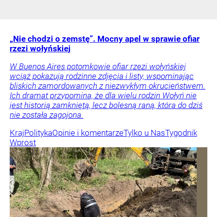
„Nie chodzi o zemstę”. Mocny apel w sprawie ofiar
rzezi wołyńskiej
W Buenos Aires potomkowie ofiar rzezi wołyńskiej
wciąż pokazują rodzinne zdjęcia i listy, wspominając
bliskich zamordowanych z niezwykłym okrucieństwem.
Ich dramat przypomina, że dla wielu rodzin Wołyń nie
jest historią zamkniętą, lecz bolesną raną, która do dziś
nie została zagojona.
Kraj
Polityka
Opinie i komentarze
Tylko u Nas
Tygodnik
Wprost