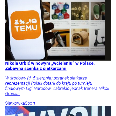
Nikola Grbić w nowym „wcieleniu” w Polsce.
Zabawna scenka z siatkarzami
W środowy (tj. 5 sierpnia) poranek siatkarze
reprezentacji Polski dotarli do kraju po turnieju
finałowym Ligi Narodów. Zabrakło jednak trenera Nikoli
Grbicia.
Siatkówka
Sport