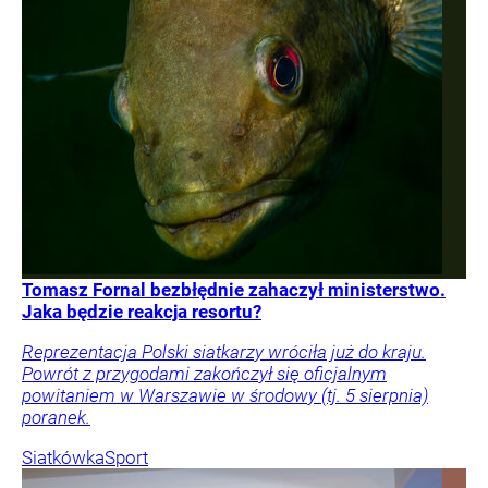
Tomasz Fornal bezbłędnie zahaczył ministerstwo.
Jaka będzie reakcja resortu?
Reprezentacja Polski siatkarzy wróciła już do kraju.
Powrót z przygodami zakończył się oficjalnym
powitaniem w Warszawie w środowy (tj. 5 sierpnia)
poranek.
Siatkówka
Sport