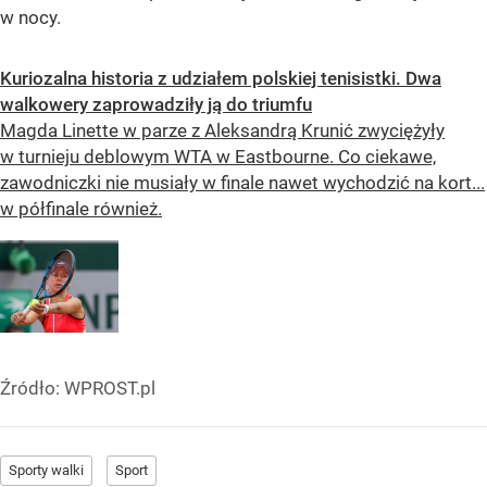
w nocy.
Kuriozalna historia z udziałem polskiej tenisistki. Dwa
walkowery zaprowadziły ją do triumfu
Magda Linette w parze z Aleksandrą Krunić zwyciężyły
w turnieju deblowym WTA w Eastbourne. Co ciekawe,
zawodniczki nie musiały w finale nawet wychodzić na kort...
w półfinale również.
Źródło:
WPROST.pl
Sporty walki
Sport