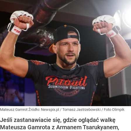
Mateusz Gamrot
Źródło:
Newspix.pl
/
Tomasz Jastrzebowski / Foto Olimpik
Jeśli zastanawiacie się, gdzie oglądać walkę
Mateusza Gamrota z Armanem Tsarukyanem,