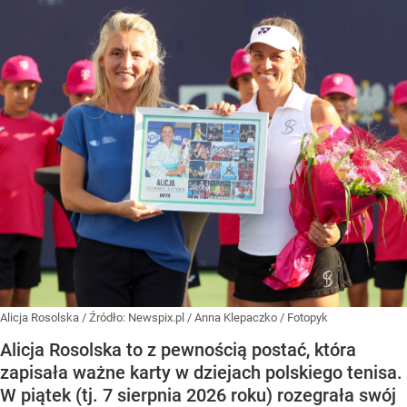
Alicja Rosolska
/ Źródło:
Newspix.pl
/
Anna Klepaczko / Fotopyk
Alicja Rosolska to z pewnością postać, która
zapisała ważne karty w dziejach polskiego tenisa.
W piątek (tj. 7 sierpnia 2026 roku) rozegrała swój