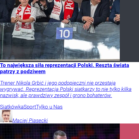
To największa siła reprezentacji Polski. Reszta świata
patrzy z podziwem
Trener Nikola Grbić i jego podopieczni nie przestają
wygrywać. Reprezentacja Polski siatkarzy to nie tylko kilka
nazwisk, ale prawdziwy zespół i grono bohaterów.
Siatkówka
Sport
Tylko u Nas
Maciej
Piasecki