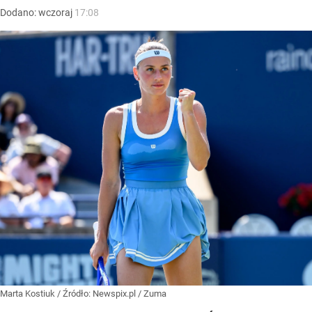
Dodano:
wczoraj
17:08
Marta Kostiuk
/ Źródło:
Newspix.pl
/
Zuma