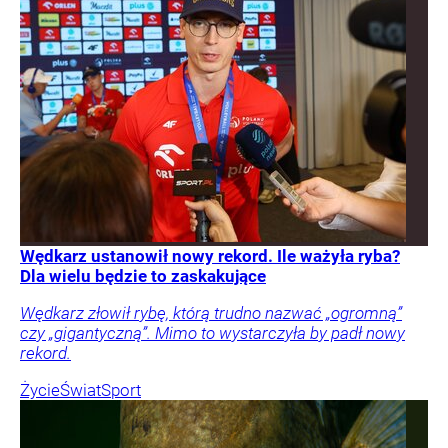
Wędkarz ustanowił nowy rekord. Ile ważyła ryba?
Dla wielu będzie to zaskakujące
Wędkarz złowił rybę, którą trudno nazwać „ogromną”
czy „gigantyczną”. Mimo to wystarczyła by padł nowy
rekord.
Życie
Świat
Sport