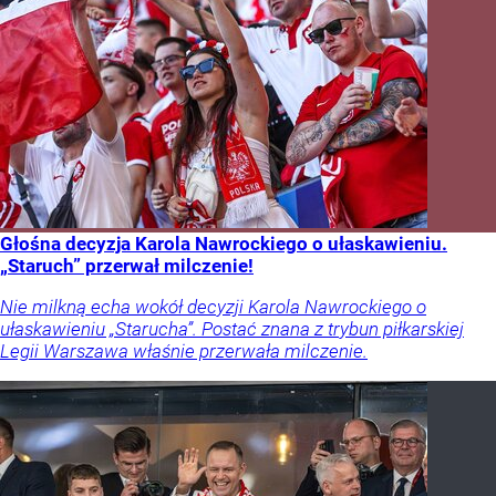
Głośna decyzja Karola Nawrockiego o ułaskawieniu.
„Staruch” przerwał milczenie!
Nie milkną echa wokół decyzji Karola Nawrockiego o
ułaskawieniu „Starucha”. Postać znana z trybun piłkarskiej
Legii Warszawa właśnie przerwała milczenie.