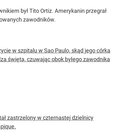
wnikiem był Tito Ortiz. Amerykanin przegrał
ułowanych zawodników.
życie w szpitalu w Sao Paulo, skąd jego córka
ędza święta, czuwając obok byłego zawodnika
ł zastrzelony w czternastej dzielnicy
mpique.