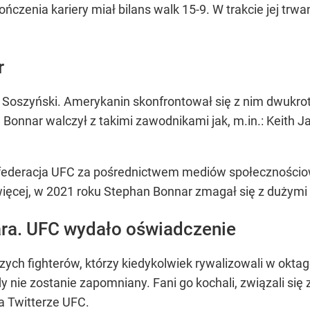
czenia kariery miał bilans walk 15-9. W trakcie jej trw
r
 Soszyński. Amerykanin skonfrontował się z nim dwukrotni
nnar walczył z takimi zawodnikami jak, m.in.: Keith Jar
 federacja UFC za pośrednictwem mediów społecznościo
ięcej, w 2021 roku Stephan Bonnar zmagał się z dużym
ra. UFC wydało oświadczenie
zych fighterów, którzy kiedykolwiek rywalizowali w okta
dy nie zostanie zapomniany. Fani go kochali, związali się
a Twitterze UFC.