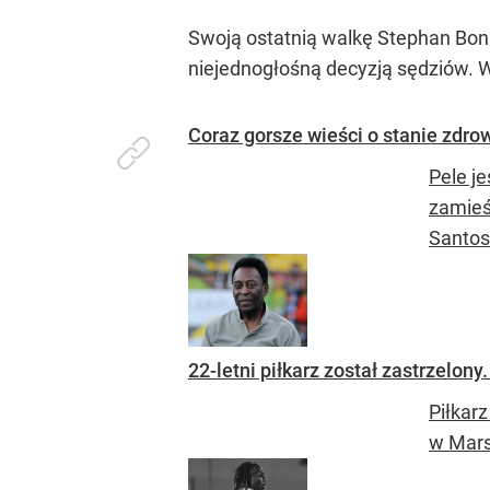
Swoją ostatnią walkę Stephan Bonna
niejednogłośną decyzją sędziów.
Coraz gorsze wieści o stanie zdr
Pele j
zamieś
Santos
22-letni piłkarz został zastrzelony
Piłkar
w Mars