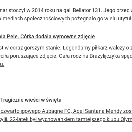
r stoczył w 2014 roku na gali Bellator 131. Jego przeci
 W mediach społecznościowych pożegnało go wielu utyt
owia Pele. Córka dodała wymowne zdjęcie
est w coraz gorszym stanie. Legendarny piłkarz walczy o 
ciła poruszające zdjęcie. Cała rodzina Brazylijczyka sp
u.
. Tragiczne wieści w święta
z czwartoligowego Aubagne FC, Adel Santana Mendy zosta
ylii. 22-latek był wychowankiem tamtejszego klubu Oly