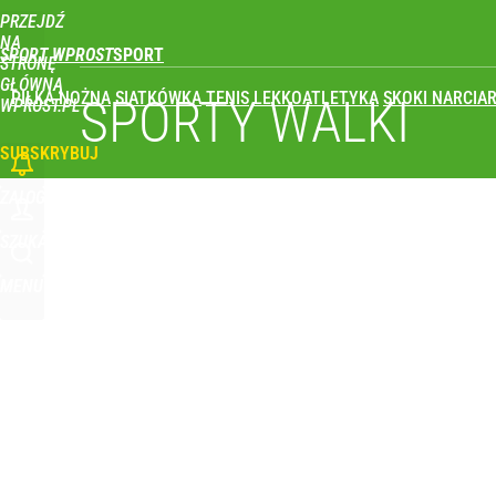
PRZEJDŹ
Udostępnij
0
Skomentuj
NA
SPORT WPROST
STRONĘ
GŁÓWNĄ
PIŁKA NOŻNA
SIATKÓWKA
TENIS
LEKKOATLETYKA
SKOKI NARCIAR
SPORTY WALKI
WPROST.PL
SUBSKRYBUJ
ZALOGUJ
SZUKAJ
MENU