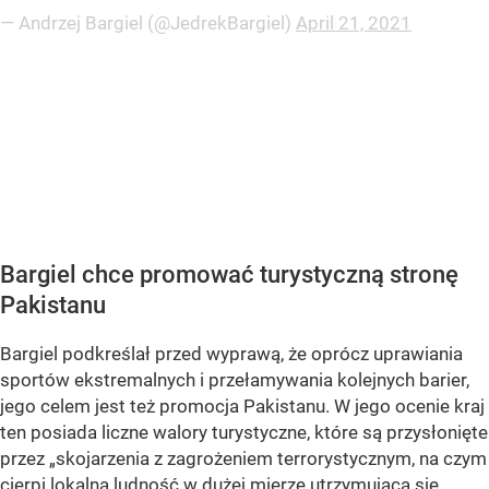
— Andrzej Bargiel (@JedrekBargiel)
April 21, 2021
Bargiel chce promować turystyczną stronę
Pakistanu
Bargiel podkreślał przed wyprawą, że oprócz uprawiania
sportów ekstremalnych i przełamywania kolejnych barier,
jego celem jest też promocja Pakistanu. W jego ocenie kraj
ten posiada liczne walory turystyczne, które są przysłonięte
przez „
skojarzenia z zagrożeniem terrorystycznym, na czym
cierpi lokalna ludność w dużej mierze utrzymująca się