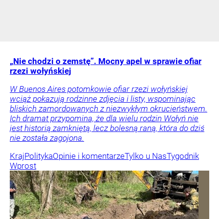
„Nie chodzi o zemstę”. Mocny apel w sprawie ofiar
rzezi wołyńskiej
W Buenos Aires potomkowie ofiar rzezi wołyńskiej
wciąż pokazują rodzinne zdjęcia i listy, wspominając
bliskich zamordowanych z niezwykłym okrucieństwem.
Ich dramat przypomina, że dla wielu rodzin Wołyń nie
jest historią zamkniętą, lecz bolesną raną, która do dziś
nie została zagojona.
Kraj
Polityka
Opinie i komentarze
Tylko u Nas
Tygodnik
Wprost