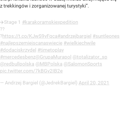
z trekkingów i zorganizowanej turystyki
”
.
✈️Stage 1
#karakoramskiexpedition
??
?
https://t.co/KJwS9vFqca
#andrzejbargiel
#suntleones
#najlepszemiejscanaswiecie
#wielkiechwile
#dodaciskrzydel
#timetoplay
#mercedesbenz
@GrupaMurapol
@totalizator_sp
@redbullpolska
@MBPolska
@SalomonSports
pic.twitter.com/7kBGv2IB2e
— Andrzej Bargiel (@JedrekBargiel)
April 20, 2021