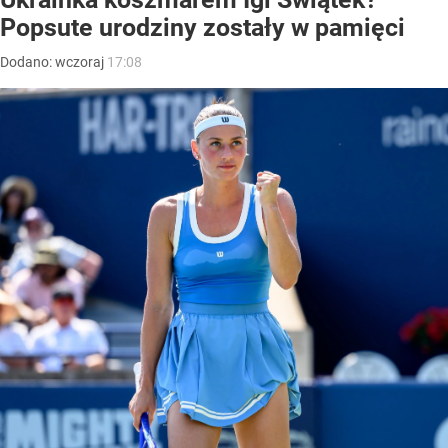
Popsute urodziny zostały w pamięci
Dodano:
wczoraj
17:08