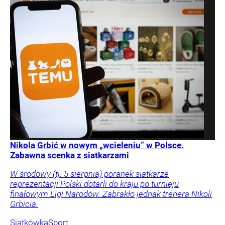
Nikola Grbić w nowym „wcieleniu” w Polsce.
Zabawna scenka z siatkarzami
W środowy (tj. 5 sierpnia) poranek siatkarze
reprezentacji Polski dotarli do kraju po turnieju
finałowym Ligi Narodów. Zabrakło jednak trenera Nikoli
Grbicia.
Siatkówka
Sport