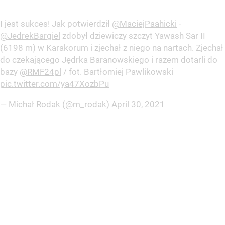
I jest sukces! Jak potwierdził
@MaciejPaahicki
-
@JedrekBargiel
zdobył dziewiczy szczyt Yawash Sar II
(6198 m) w Karakorum i zjechał z niego na nartach. Zjechał
do czekającego Jędrka Baranowskiego i razem dotarli do
bazy
@RMF24pl
/ fot. Bartłomiej Pawlikowski
pic.twitter.com/ya47XozbPu
— Michał Rodak (@m_rodak)
April 30, 2021