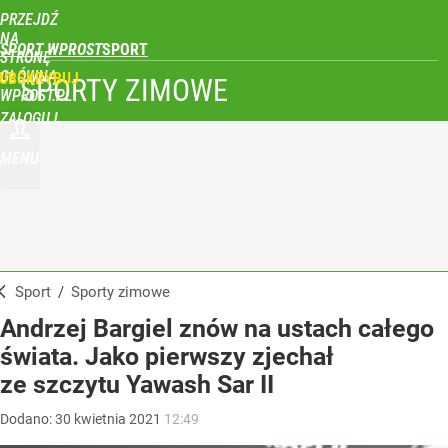
PRZEJDŹ
NA
SPORT WPROST
STRONĘ
GŁÓWNĄ
UBSKRYBUJ
SPORTY ZIMOWE
WPROST.PL
ZALOGUJ
MENU
Sport
/
Sporty zimowe
Andrzej Bargiel znów na ustach całego
świata. Jako pierwszy zjechał
ze szczytu Yawash Sar II
Dodano:
30
kwietnia
2021
12:49