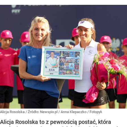
Alicja Rosolska
/ Źródło:
Newspix.pl
/
Anna Klepaczko / Fotopyk
Alicja Rosolska to z pewnością postać, która