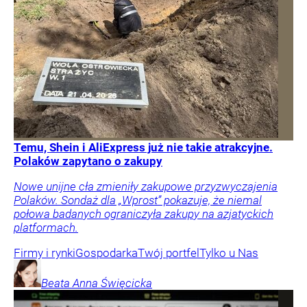
Temu, Shein i AliExpress już nie takie atrakcyjne.
Polaków zapytano o zakupy
Nowe unijne cła zmieniły zakupowe przyzwyczajenia
Polaków. Sondaż dla „Wprost” pokazuje, że niemal
połowa badanych ograniczyła zakupy na azjatyckich
platformach.
Firmy i rynki
Gospodarka
Twój portfel
Tylko u Nas
Beata Anna
Święcicka