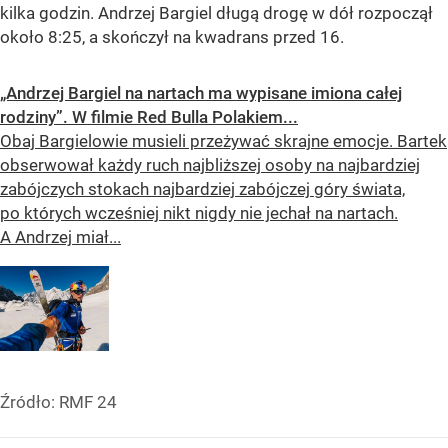
kilka godzin. Andrzej Bargiel długą drogę w dół rozpoczął
około 8:25, a skończył na kwadrans przed 16.
„Andrzej Bargiel na nartach ma wypisane imiona całej
rodziny”. W filmie Red Bulla Polakiem...
Obaj Bargielowie musieli przeżywać skrajne emocje. Bartek
obserwował każdy ruch najbliższej osoby na najbardziej
zabójczych stokach najbardziej zabójczej góry świata,
po których wcześniej nikt nigdy nie jechał na nartach.
A Andrzej miał...
Źródło:
RMF 24