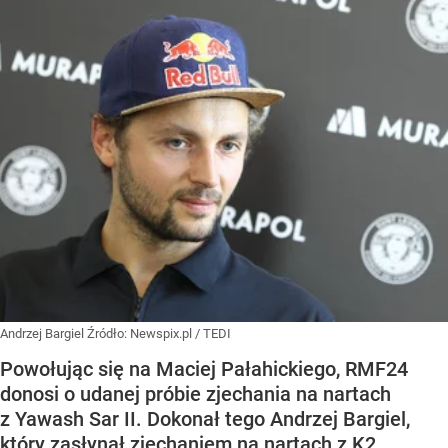
Andrzej Bargiel
Źródło:
Newspix.pl
/
TEDI
Powołując się na Maciej Pałahickiego, RMF24
donosi o udanej próbie zjechania na nartach
z Yawash Sar II. Dokonał tego Andrzej Bargiel,
który zasłynął zjechaniem na nartach z K2.