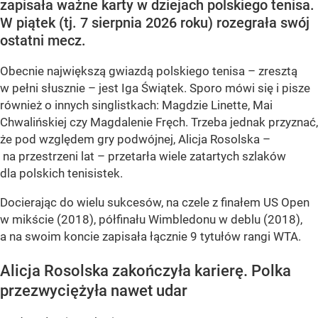
zapisała ważne karty w dziejach polskiego tenisa.
W piątek (tj. 7 sierpnia 2026 roku) rozegrała swój
ostatni mecz.
Obecnie największą gwiazdą polskiego tenisa – zresztą
w pełni słusznie – jest Iga Świątek. Sporo mówi się i pisze
również o innych singlistkach: Magdzie Linette, Mai
Chwalińskiej czy Magdalenie Fręch. Trzeba jednak przyznać,
że pod względem gry podwójnej, Alicja Rosolska –
na przestrzeni lat – przetarła wiele zatartych szlaków
dla polskich tenisistek.
Docierając do wielu sukcesów, na czele z finałem US Open
w mikście (2018), półfinału Wimbledonu w deblu (2018),
a na swoim koncie zapisała łącznie 9 tytułów rangi WTA.
Alicja Rosolska zakończyła karierę. Polka
przezwyciężyła nawet udar