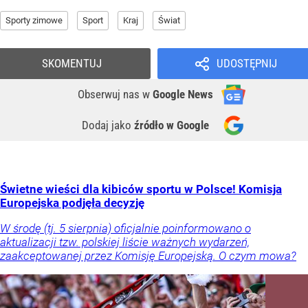
Sporty zimowe
Sport
Kraj
Świat
SKOMENTUJ
UDOSTĘPNIJ
Obserwuj nas
w
Google News
Dodaj jako
źródło w Google
Świetne wieści dla kibiców sportu w Polsce! Komisja
Europejska podjęła decyzję
W środę (tj. 5 sierpnia) oficjalnie poinformowano o
aktualizacji tzw. polskiej liście ważnych wydarzeń,
zaakceptowanej przez Komisję Europejską. O czym mowa?