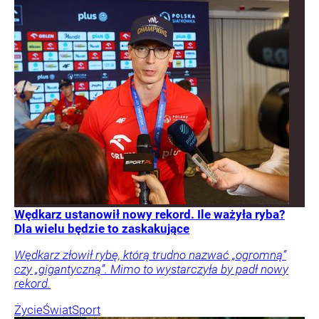
Wędkarz ustanowił nowy rekord. Ile ważyła ryba?
Dla wielu będzie to zaskakujące
Wędkarz złowił rybę, którą trudno nazwać „ogromną”
czy „gigantyczną”. Mimo to wystarczyła by padł nowy
rekord.
Życie
Świat
Sport