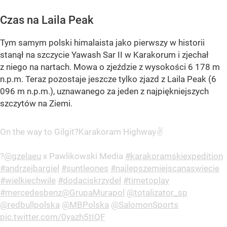
Czas na Laila Peak
Tym samym polski himalaista jako pierwszy w historii
stanął na szczycie Yawash Sar II w Karakorum i zjechał
z niego na nartach. Mowa o zjeździe z wysokości 6 178 m
n.p.m. Teraz pozostaje jeszcze tylko zjazd z Laila Peak (6
096 m n.p.m.), uznawanego za jeden z najpiękniejszych
szczytów na Ziemi.
On the way to Gilgit?Karakoram Highway✌️
?
@gzelaeu
x Pawlikowski Media
#karakoramskiexpedition
#andrzejbargiel
#suntleones
#najlepszemiejscanaswiecie
#wielkiechwile
#dodaciskrzydel
#timetoplay
#mercedesbenz
@GrupaMurapol
@totalizator_sp
@redbullpolska
@MBPolska
@SalomonSports
pic.twitter.com/0yazh5tIQF