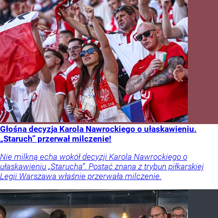
Głośna decyzja Karola Nawrockiego o ułaskawieniu.
„Staruch” przerwał milczenie!
Nie milkną echa wokół decyzji Karola Nawrockiego o
ułaskawieniu „Starucha”. Postać znana z trybun piłkarskiej
Legii Warszawa właśnie przerwała milczenie.