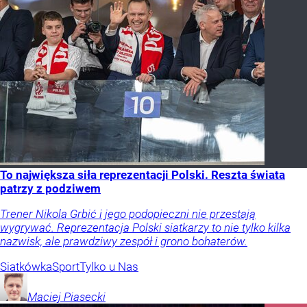
To największa siła reprezentacji Polski. Reszta świata
patrzy z podziwem
Trener Nikola Grbić i jego podopieczni nie przestają
wygrywać. Reprezentacja Polski siatkarzy to nie tylko kilka
nazwisk, ale prawdziwy zespół i grono bohaterów.
Siatkówka
Sport
Tylko u Nas
Maciej
Piasecki