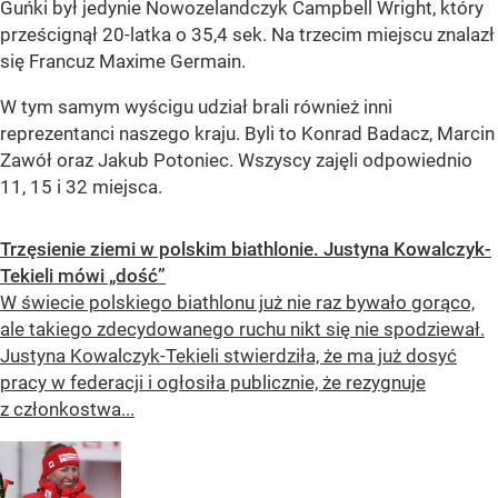
Guńki był jedynie Nowozelandczyk Campbell Wright, który
prześcignął 20-latka o 35,4 sek. Na trzecim miejscu znalazł
się Francuz Maxime Germain.
W tym samym wyścigu udział brali również inni
reprezentanci naszego kraju. Byli to Konrad Badacz, Marcin
Zawół oraz Jakub Potoniec. Wszyscy zajęli odpowiednio
11, 15 i 32 miejsca.
Trzęsienie ziemi w polskim biathlonie. Justyna Kowalczyk-
Tekieli mówi „dość”
W świecie polskiego biathlonu już nie raz bywało gorąco,
ale takiego zdecydowanego ruchu nikt się nie spodziewał.
Justyna Kowalczyk-Tekieli stwierdziła, że ma już dosyć
pracy w federacji i ogłosiła publicznie, że rezygnuje
z członkostwa...