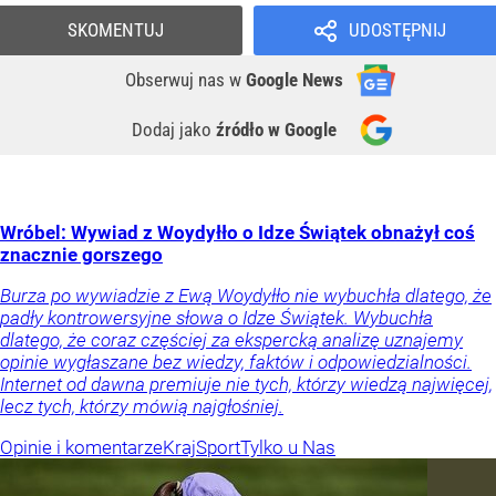
SKOMENTUJ
UDOSTĘPNIJ
Obserwuj nas
w
Google News
Dodaj jako
źródło w Google
Wróbel: Wywiad z Woydyłło o Idze Świątek obnażył coś
znacznie gorszego
Burza po wywiadzie z Ewą Woydyłło nie wybuchła dlatego, że
padły kontrowersyjne słowa o Idze Świątek. Wybuchła
dlatego, że coraz częściej za ekspercką analizę uznajemy
opinie wygłaszane bez wiedzy, faktów i odpowiedzialności.
Internet od dawna premiuje nie tych, którzy wiedzą najwięcej,
lecz tych, którzy mówią najgłośniej.
Opinie i komentarze
Kraj
Sport
Tylko u Nas