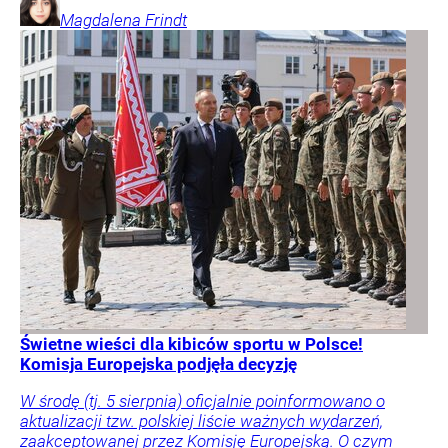
Magdalena
Frindt
Świetne wieści dla kibiców sportu w Polsce!
Komisja Europejska podjęła decyzję
W środę (tj. 5 sierpnia) oficjalnie poinformowano o
aktualizacji tzw. polskiej liście ważnych wydarzeń,
zaakceptowanej przez Komisję Europejską. O czym