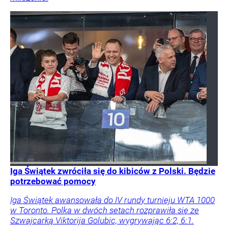
Iga Świątek zwróciła się do kibiców z Polski. Będzie
potrzebować pomocy
Iga Świątek awansowała do IV rundy turnieju WTA 1000
w Toronto. Polka w dwóch setach rozprawiła się ze
Szwajcarką Viktorija Golubic, wygrywając 6:2, 6:1.