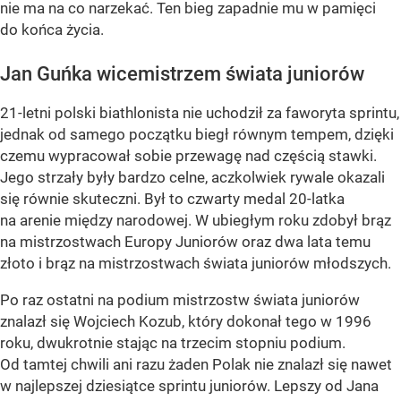
nie ma na co narzekać. Ten bieg zapadnie mu w pamięci
do końca życia.
Jan Guńka wicemistrzem świata juniorów
21-letni polski biathlonista nie uchodził za faworyta sprintu,
jednak od samego początku biegł równym tempem, dzięki
czemu wypracował sobie przewagę nad częścią stawki.
Jego strzały były bardzo celne, aczkolwiek rywale okazali
się równie skuteczni. Był to czwarty medal 20-latka
na arenie między narodowej. W ubiegłym roku zdobył brąz
na mistrzostwach Europy Juniorów oraz dwa lata temu
złoto i brąz na mistrzostwach świata juniorów młodszych.
Po raz ostatni na podium mistrzostw świata juniorów
znalazł się Wojciech Kozub, który dokonał tego w 1996
roku, dwukrotnie stając na trzecim stopniu podium.
Od tamtej chwili ani razu żaden Polak nie znalazł się nawet
w najlepszej dziesiątce sprintu juniorów. Lepszy od Jana