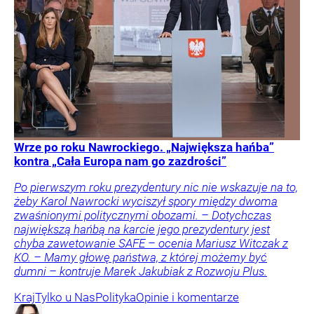
Wrze po roku Nawrockiego. „Największa hańba”
kontra „Cała Europa nam go zazdrości”
Po pierwszym roku prezydentury nic nie wskazuje na to,
żeby Karol Nawrocki wyciszył spory między dwoma
zwaśnionymi politycznymi obozami. – Dotychczas
największą hańbą na karcie jego prezydentury jest
chyba zawetowanie SAFE – ocenia Mariusz Witczak z
KO. – Mamy głowę państwa, z której możemy być
dumni – kontruje Marek Jakubiak z Rozwoju Plus.
Kraj
Tylko u Nas
Polityka
Opinie i komentarze