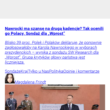
Nawrocki ma szansę na drugą kadencję? Tak ocenili
go Polacy. Sondaż dla „Wprost”
Blisko 39 proc. Polek i Polaków deklaruje, że ponownie
zagłosowałoby na Karola Nawrockiego w wyborach
prezydenckich – wynika z sondażu SW Research dla
„Wprost”. Grupa krytyków głowy państwa jest
liczniejsza.
Sondaże
Kraj
Tylko u Nas
Polityka
Opinie i komentarze
Magdalena
Frindt