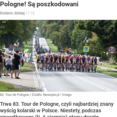
Pologne! Są poszkodowani
Dodano:
dzisiaj
17:15
83. Tour de Pologne
/ Źródło:
Newspix.pl
/
Imago
Trwa 83. Tour de Pologne, czyli najbardziej znany
wyścig kolarski w Polsce. Niestety, podczas
czwartkowego (tj. 6 sierpnia) etapu doszło