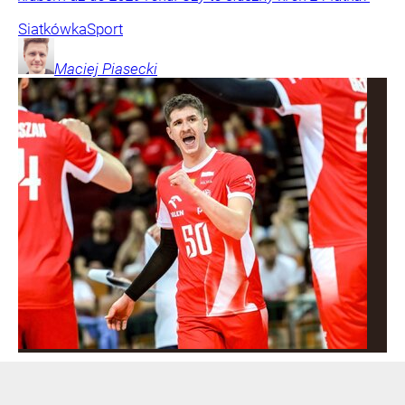
Siatkówka
Sport
Maciej
Piasecki