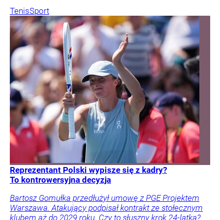
Tenis
Sport
Reprezentant Polski wypisze się z kadry?
To kontrowersyjna decyzja
Bartosz Gomułka przedłużył umowę z PGE Projektem
Warszawa. Atakujący podpisał kontrakt ze stołecznym
klubem aż do 2029 roku. Czy to słuszny krok 24-latka?