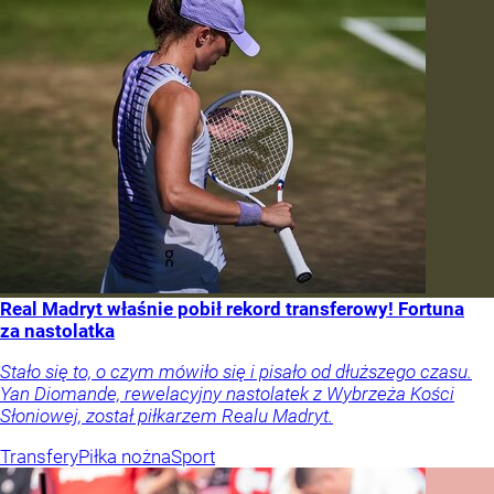
Real Madryt właśnie pobił rekord transferowy! Fortuna
za nastolatka
Stało się to, o czym mówiło się i pisało od dłuższego czasu.
Yan Diomande, rewelacyjny nastolatek z Wybrzeża Kości
Słoniowej, został piłkarzem Realu Madryt.
Transfery
Piłka nożna
Sport