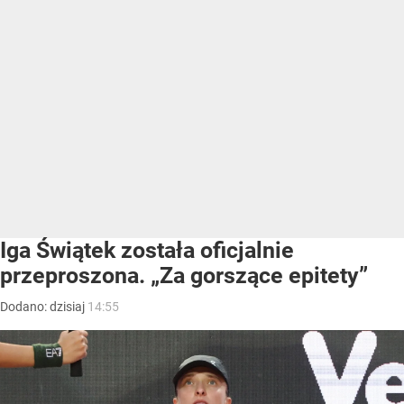
Iga Świątek została oficjalnie
przeproszona. „Za gorszące epitety”
Dodano:
dzisiaj
14:55