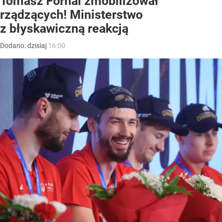
Tomasz Fornal zmobilizował
rządzących! Ministerstwo
z błyskawiczną reakcją
Dodano:
dzisiaj
16:00