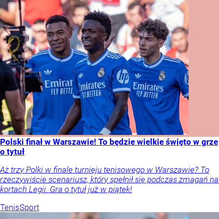
Polski finał w Warszawie! To będzie wielkie święto w grze
o tytuł
Aż trzy Polki w finale turnieju tenisowego w Warszawie? To
rzeczywiście scenariusz, który spełnił się podczas zmagań na
kortach Legii. Gra o tytuł już w piątek!
Tenis
Sport