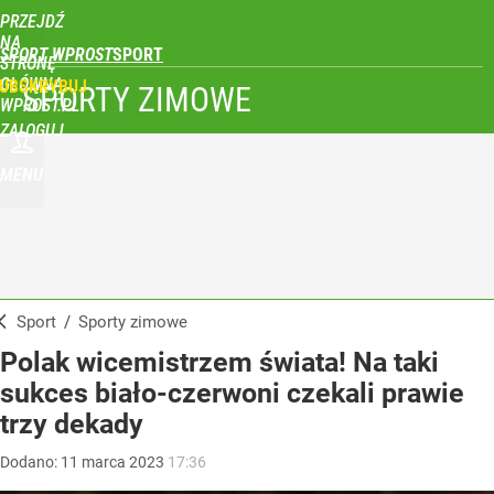
PRZEJDŹ
NA
SPORT WPROST
STRONĘ
GŁÓWNĄ
UBSKRYBUJ
SPORTY ZIMOWE
WPROST.PL
ZALOGUJ
MENU
Sport
/
Sporty zimowe
Polak wicemistrzem świata! Na taki
sukces biało-czerwoni czekali prawie
trzy dekady
Dodano:
11
marca
2023
17:36