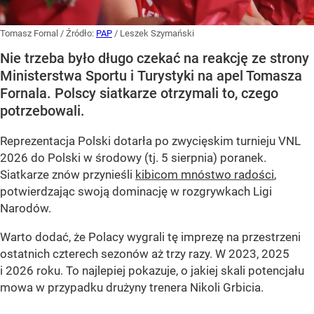
Tomasz Fornal
/ Źródło:
PAP
/
Leszek Szymański
Nie trzeba było długo czekać na reakcję ze strony
Ministerstwa Sportu i Turystyki na apel Tomasza
Fornala. Polscy siatkarze otrzymali to, czego
potrzebowali.
Reprezentacja Polski dotarła po zwycięskim turnieju VNL
2026 do Polski w środowy (tj. 5 sierpnia) poranek.
Siatkarze znów przynieśli
kibicom mnóstwo radości
,
potwierdzając swoją dominację w rozgrywkach Ligi
Narodów.
Warto dodać, że Polacy wygrali tę imprezę na przestrzeni
ostatnich czterech sezonów aż trzy razy. W 2023, 2025
i 2026 roku. To najlepiej pokazuje, o jakiej skali potencjału
mowa w przypadku drużyny trenera Nikoli Grbicia.