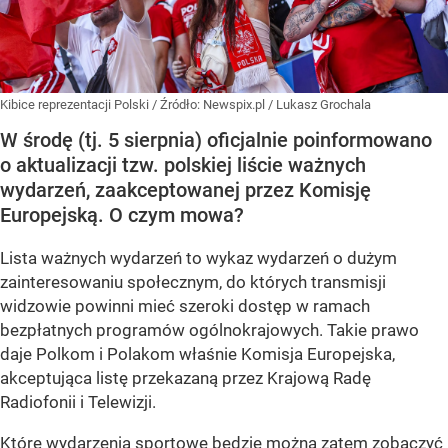
Kibice reprezentacji Polski
/ Źródło:
Newspix.pl
/
Lukasz Grochala
W środę (tj. 5 sierpnia) oficjalnie poinformowano
o aktualizacji tzw. polskiej liście ważnych
wydarzeń, zaakceptowanej przez Komisję
Europejską. O czym mowa?
Lista ważnych wydarzeń to wykaz wydarzeń o dużym
zainteresowaniu społecznym, do których transmisji
widzowie powinni mieć szeroki dostęp w ramach
bezpłatnych programów ogólnokrajowych. Takie prawo
daje Polkom i Polakom właśnie Komisja Europejska,
akceptująca listę przekazaną przez Krajową Radę
Radiofonii i Telewizji.
Które wydarzenia sportowe będzie można zatem zobaczyć