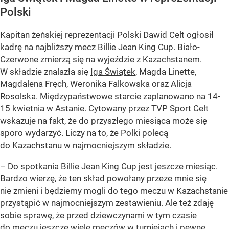
Polski
Kapitan żeńskiej reprezentacji Polski Dawid Celt ogłosił
kadrę na najbliższy mecz Billie Jean King Cup. Biało-
Czerwone zmierzą się na wyjeździe z Kazachstanem.
W składzie znalazła się
Iga Świątek,
Magda Linette,
Magdalena Fręch, Weronika Falkowska oraz Alicja
Rosolska. Międzypaństwowe starcie zaplanowano na 14-
15 kwietnia w Astanie. Cytowany przez TVP Sport Celt
wskazuje na fakt, że do przyszłego miesiąca może się
sporo wydarzyć. Liczy na to, że Polki polecą
do Kazachstanu w najmocniejszym składzie.
– Do spotkania Billie Jean King Cup jest jeszcze miesiąc.
Bardzo wierzę, że ten skład powołany przeze mnie się
nie zmieni i będziemy mogli do tego meczu w Kazachstanie
przystąpić w najmocniejszym zestawieniu. Ale też zdaję
sobie sprawę, że przed dziewczynami w tym czasie
do meczu jeszcze wiele meczów w turniejach i pewne