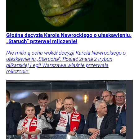
Głośna decyzja Karola Nawrockiego o ułaskawieniu.
„Staruch” przerwał milczenie!
Nie milkną echa wokół decyzji Karola Nawrockiego o
ułaskawieniu „Starucha”. Postać znana z trybun
piłkarskiej Legii Warszawa właśnie przerwała
milczenie.