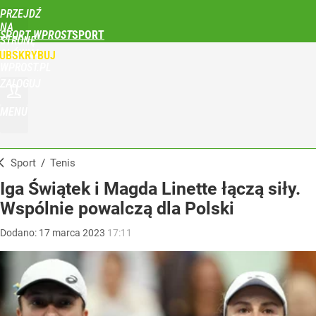
PRZEJDŹ
NA
SPORT WPROST
STRONĘ
GŁÓWNĄ
UBSKRYBUJ
WPROST.PL
ZALOGUJ
MENU
Sport
/
Tenis
Iga Świątek i Magda Linette łączą siły.
Wspólnie powalczą dla Polski
Dodano:
17
marca
2023
17:11