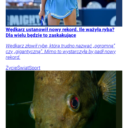
Wędkarz ustanowił nowy rekord. Ile ważyła ryba?
Dla wielu będzie to zaskakujące
Wędkarz złowił rybę, którą trudno nazwać „ogromną”
czy „gigantyczną”. Mimo to wystarczyła by padł nowy
rekord.
Życie
Świat
Sport