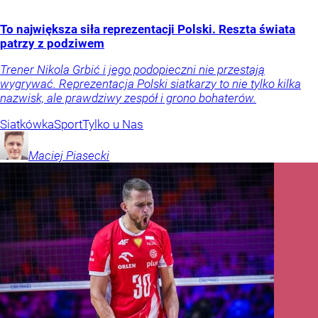
To największa siła reprezentacji Polski. Reszta świata
patrzy z podziwem
Trener Nikola Grbić i jego podopieczni nie przestają
wygrywać. Reprezentacja Polski siatkarzy to nie tylko kilka
nazwisk, ale prawdziwy zespół i grono bohaterów.
Siatkówka
Sport
Tylko u Nas
Maciej
Piasecki