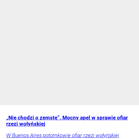
„Nie chodzi o zemstę”. Mocny apel w sprawie ofiar
rzezi wołyńskiej
W Buenos Aires potomkowie ofiar rzezi wołyńskiej