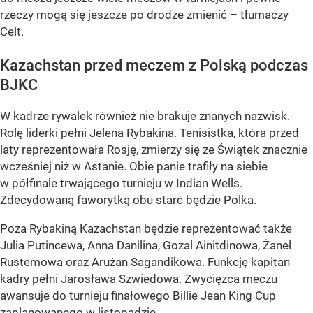
rzeczy mogą się jeszcze po drodze zmienić – tłumaczy
Celt.
Kazachstan przed meczem z Polską podczas
BJKC
W kadrze rywalek również nie brakuje znanych nazwisk.
Rolę liderki pełni Jelena Rybakina. Tenisistka, która przed
laty reprezentowała Rosję, zmierzy się ze Świątek znacznie
wcześniej niż w Astanie. Obie panie trafiły na siebie
w półfinale trwającego turnieju w Indian Wells.
Zdecydowaną faworytką obu starć będzie Polka.
Poza Rybakiną Kazachstan będzie reprezentować także
Julia Putincewa, Anna Danilina, Gozal Ainitdinowa, Żanel
Rustemowa oraz Arużan Sagandikowa. Funkcję kapitan
kadry pełni Jarosława Szwiedowa. Zwycięzca meczu
awansuje do turnieju finałowego Billie Jean King Cup
zaplanowanego w listopadzie.