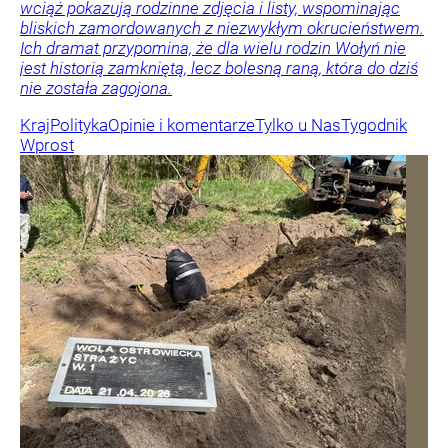
wciąż pokazują rodzinne zdjęcia i listy, wspominając
bliskich zamordowanych z niezwykłym okrucieństwem.
Ich dramat przypomina, że dla wielu rodzin Wołyń nie
jest historią zamkniętą, lecz bolesną raną, która do dziś
nie została zagojona.
Kraj
Polityka
Opinie i komentarze
Tylko u Nas
Tygodnik
Wprost