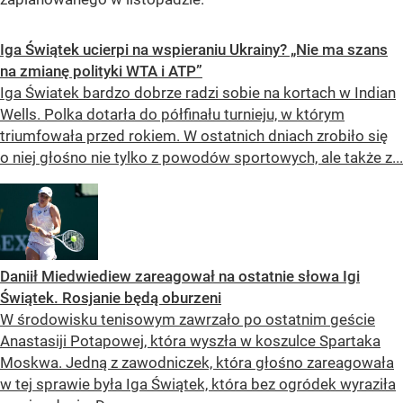
Iga Świątek ucierpi na wspieraniu Ukrainy? „Nie ma szans
na zmianę polityki WTA i ATP”
Iga Światek bardzo dobrze radzi sobie na kortach w Indian
Wells. Polka dotarła do półfinału turnieju, w którym
triumfowała przed rokiem. W ostatnich dniach zrobiło się
o niej głośno nie tylko z powodów sportowych, ale także z...
Daniił Miedwiediew zareagował na ostatnie słowa Igi
Świątek. Rosjanie będą oburzeni
W środowisku tenisowym zawrzało po ostatnim geście
Anastasiji Potapowej, która wyszła w koszulce Spartaka
Moskwa. Jedną z zawodniczek, która głośno zareagowała
w tej sprawie była Iga Świątek, która bez ogródek wyraziła