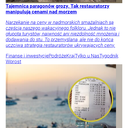
Tajemnica paragonów grozy. Tak restauratorzy
manipulują cenami nad morzem
Narzekanie na ceny w nadmorskich smażalniach są
częścią naszego wakacyjnego folkloru. Jednak to nie
głupota turystów, naiwność ani niezdolność mnożenia i
dodawania do stu. To przemyślana, ale nie do końca
uczciwa strategia restauratorów ukrywających ceny.
Finanse i inwestycje
Podróże
Kraj
Tylko u Nas
Tygodnik
Wprost