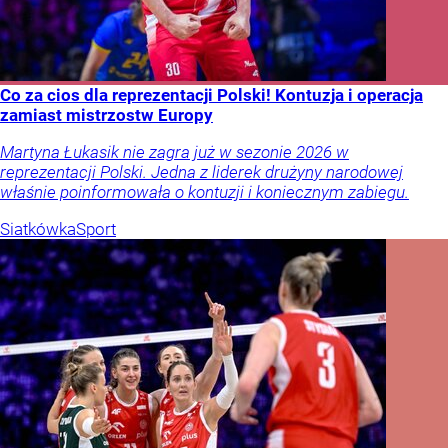
Co za cios dla reprezentacji Polski! Kontuzja i operacja
zamiast mistrzostw Europy
Martyna Łukasik nie zagra już w sezonie 2026 w
reprezentacji Polski. Jedna z liderek drużyny narodowej
właśnie poinformowała o kontuzji i koniecznym zabiegu.
Siatkówka
Sport