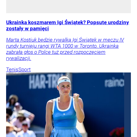
Ukrainka koszmarem Igi Świątek? Popsute urodziny
zostały w pamięci
Marta Kostiuk będzie rywalką Igi Świątek w meczu IV
rundy turnieju rangi WTA 1000 w Toronto. Ukrainka
zabrała głos o Polce tuż przed rozpoczęciem
rywalizacji.
Tenis
Sport