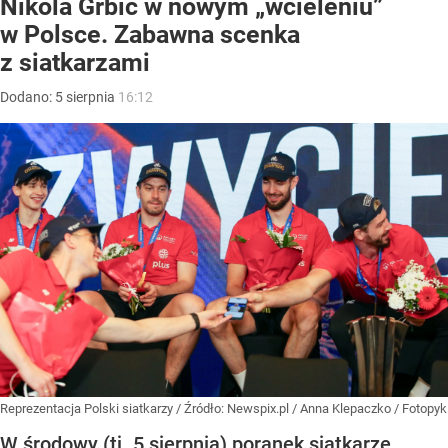
Nikola Grbić w nowym „wcieleniu”
w Polsce. Zabawna scenka
z siatkarzami
Dodano:
5
sierpnia
16:12
Reprezentacja Polski siatkarzy
/ Źródło:
Newspix.pl
/
Anna Klepaczko / Fotopyk
W środowy (tj. 5 sierpnia) poranek siatkarze