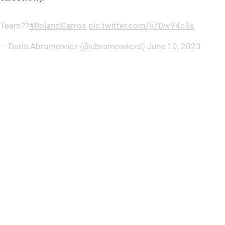
Team??
#RolandGarros
pic.twitter.com/jj7DwY4c5x
— Daria Abramowicz (@abramowiczd)
June 10, 2023