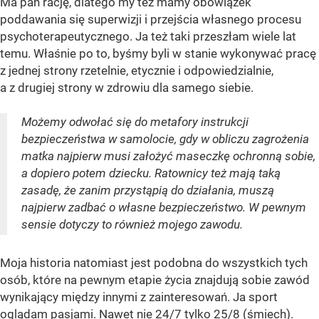
Ma pan rację, dlatego my też mamy obowiązek
poddawania się superwizji i przejścia własnego procesu
psychoterapeutycznego. Ja też taki przeszłam wiele lat
temu. Właśnie po to, byśmy byli w stanie wykonywać pracę
z jednej strony rzetelnie, etycznie i odpowiedzialnie,
a z drugiej strony w zdrowiu dla samego siebie.
Możemy odwołać się do metafory instrukcji
bezpieczeństwa w samolocie, gdy w obliczu zagrożenia
matka najpierw musi założyć maseczkę ochronną sobie,
a dopiero potem dziecku. Ratownicy też mają taką
zasadę, że zanim przystąpią do działania, muszą
najpierw zadbać o własne bezpieczeństwo. W pewnym
sensie dotyczy to również mojego zawodu.
Moja historia natomiast jest podobna do wszystkich tych
osób, które na pewnym etapie życia znajdują sobie zawód
wynikający między innymi z zainteresowań. Ja sport
oglądam pasjami. Nawet nie 24/7 tylko 25/8 (śmiech).