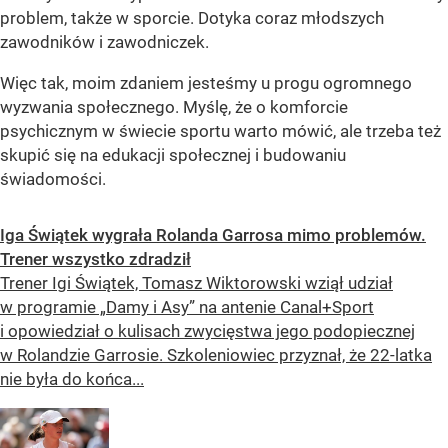
problem, także w sporcie. Dotyka coraz młodszych
zawodników i zawodniczek.
Więc tak, moim zdaniem jesteśmy u progu ogromnego
wyzwania społecznego. Myślę, że o komforcie
psychicznym w świecie sportu warto mówić, ale trzeba też
skupić się na edukacji społecznej i budowaniu
świadomości.
Iga Świątek wygrała Rolanda Garrosa mimo problemów.
Trener wszystko zdradził
Trener Igi Świątek, Tomasz Wiktorowski wziął udział
w programie „Damy i Asy” na antenie Canal+Sport
i opowiedział o kulisach zwycięstwa jego podopiecznej
w Rolandzie Garrosie. Szkoleniowiec przyznał, że 22-latka
nie była do końca...