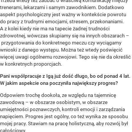
Trzeba wtedy też zadbać o właściwą komunikację między
trenerami, lekarzami i samym zawodnikiem. Dodatkowo
aspekt psychologiczny jest ważny w kontekście powrotu
do pracy z trudnymi emocjami, stresem, przekonaniami.
A z kolei kiedy nie ma na tapecie żadnej trudności
zdrowotnej, wówczas skupiamy się na innych obszarach –
przygotowania do konkretnego meczu czy wyciągamy
wnioski z danego występu. Można też wtedy poświęcić
więcej uwagi ogólnemu rozwojowi. Tego się nie da określić
w konkretnych proporcjach.
Pani współpracuje z Igą już dość długo, bo od ponad 4 lat.
W jakim aspekcie ona poczyniła największy progres?
Odpowiem trochę dookoła, ze względu na tajemnicę
zawodową – w obszarze osobistym, w obszarze
umiejętności poznawczych, kontroli emocji i zarządzania
napięciem. Progres jest ogólny, co też wynika ze sposobu
mojej pracy. Stawiam na pracę holistyczną, aby rozwój był
całościowy.