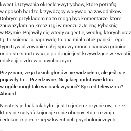
kwestii. Używania określeń-wytrychów, które potrafią
w sposób bardzo krzywdzący wpływać na zawodników.
Dobrym przykładem na to mogą być komentarze, które
zauważyłam po kreczu Igi w meczu z Jeleną Rybaknią
w Rzymie. Pojawiły się wtedy sugestie, według których uraz
Igi to ściema, a naprawdę to ona miała atak paniki. Tego
typu trywializowanie całej sprawy mocno narusza granice
osobiste sportowca, a po drugie jest krzywdzące w kwestii
edukacji o zdrowiu psychicznym.
Przyznam, że ja takich głosów nie widziałem, ale jeśli się
pojawiły to... Przedziwne. Na jakiej podstawie ktoś
w ogóle mógł taki wniosek wysnuć? Sprzed telewizora?
Absurd.
Niestety jednak tak było i jest to jeden z czynników, przez
który nie satysfakcjonuje mnie obecny etap rozwoju
i edukacji społecznej w kwestiach psychologicznych.