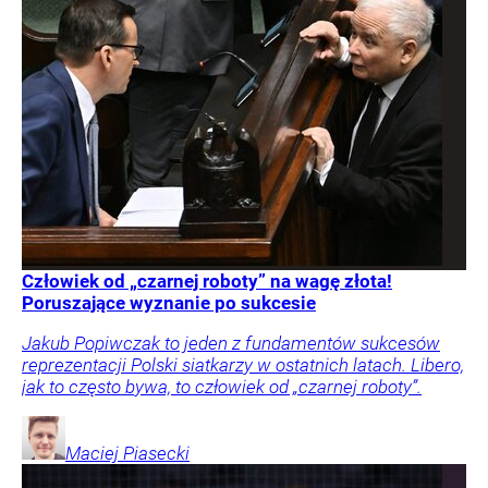
Człowiek od „czarnej roboty” na wagę złota!
Poruszające wyznanie po sukcesie
Jakub Popiwczak to jeden z fundamentów sukcesów
reprezentacji Polski siatkarzy w ostatnich latach. Libero,
jak to często bywa, to człowiek od „czarnej roboty”.
Maciej
Piasecki