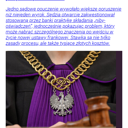
Jedno sądowe pouczenie wywołało większe poruszenie
niż niejeden wyrok. Sędzia otwarcie zakwestionował
stosowaną przez banki praktykę składania „niby-
oświadczeń”, jednocześnie pokazując problem, który
może nabrać szczególnego znaczenia po wejściu w
życie nowej ustawy frankowej. Stawką są nie tylko
zasady procesu, ale także tysiące złotych kosztów.