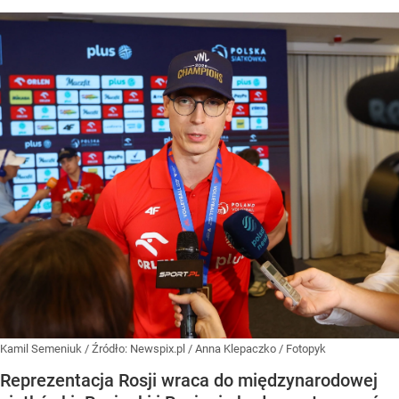
Kamil Semeniuk
/ Źródło:
Newspix.pl
/
Anna Klepaczko / Fotopyk
Reprezentacja Rosji wraca do międzynarodowej