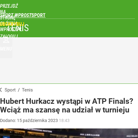
PRZEJDŹ
NA
SPORT WPROST
STRONĘ
GŁÓWNĄ
UBSKRYBUJ
TENIS
WPROST.PL
ZALOGUJ
MENU
Sport
/
Tenis
Hubert Hurkacz wystąpi w ATP Finals?
Wciąż ma szansę na udział w turnieju
Dodano:
15
października
2023
18:43