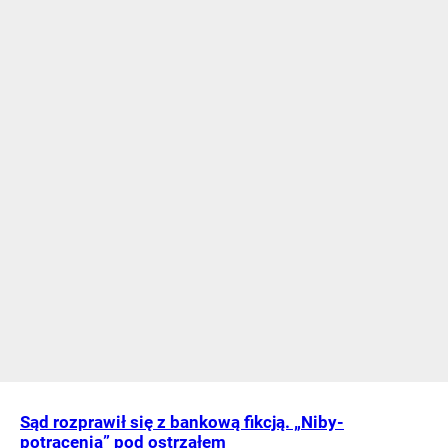
Sąd rozprawił się z bankową fikcją. „Niby-
potrącenia” pod ostrzałem