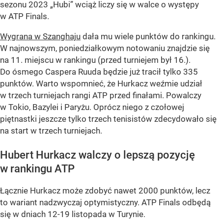
sezonu 2023 „Hubi” wciąż liczy się w walce o występy
w ATP Finals.
Wygrana w Szanghaju
dała mu wiele punktów do rankingu.
W najnowszym, poniedziałkowym notowaniu znajdzie się
na 11. miejscu w rankingu (przed turniejem był 16.).
Do ósmego Caspera Ruuda będzie już tracił tylko 335
punktów. Warto wspomnieć, że Hurkacz weźmie udział
w trzech turniejach rangi ATP przed finałami. Powalczy
w Tokio, Bazylei i Paryżu. Oprócz niego z czołowej
piętnastki jeszcze tylko trzech tenisistów zdecydowało się
na start w trzech turniejach.
Hubert Hurkacz walczy o lepszą pozycję
w rankingu ATP
Łącznie Hurkacz może zdobyć nawet 2000 punktów, lecz
to wariant nadzwyczaj optymistyczny. ATP Finals odbędą
się w dniach 12-19 listopada w Turynie.