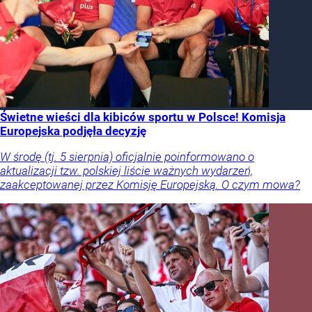
Świetne wieści dla kibiców sportu w Polsce! Komisja
Europejska podjęła decyzję
W środę (tj. 5 sierpnia) oficjalnie poinformowano o
aktualizacji tzw. polskiej liście ważnych wydarzeń,
zaakceptowanej przez Komisję Europejską. O czym mowa?