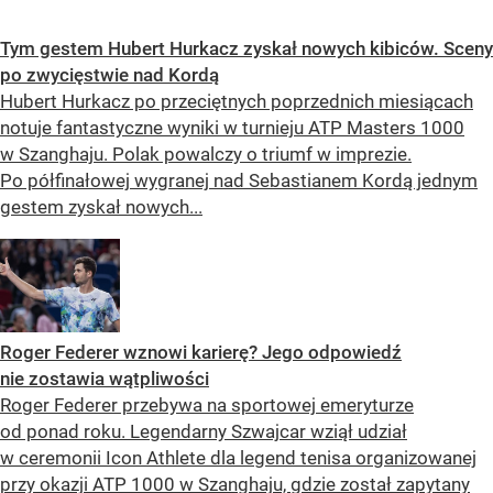
Tym gestem Hubert Hurkacz zyskał nowych kibiców. Sceny
po zwycięstwie nad Kordą
Hubert Hurkacz po przeciętnych poprzednich miesiącach
notuje fantastyczne wyniki w turnieju ATP Masters 1000
w Szanghaju. Polak powalczy o triumf w imprezie.
Po półfinałowej wygranej nad Sebastianem Kordą jednym
gestem zyskał nowych...
Roger Federer wznowi karierę? Jego odpowiedź
nie zostawia wątpliwości
Roger Federer przebywa na sportowej emeryturze
od ponad roku. Legendarny Szwajcar wziął udział
w ceremonii Icon Athlete dla legend tenisa organizowanej
przy okazji ATP 1000 w Szanghaju, gdzie został zapytany