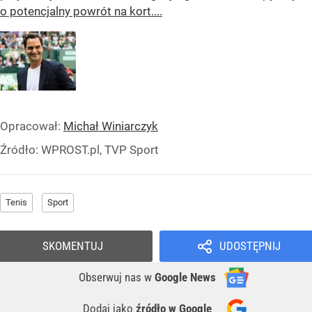
o potencjalny powrót na kort....
Opracował:
Michał Winiarczyk
Źródło:
WPROST.pl, TVP Sport
Tenis
Sport
SKOMENTUJ
UDOSTĘPNIJ
Obserwuj nas
w
Google News
Dodaj jako
źródło w Google