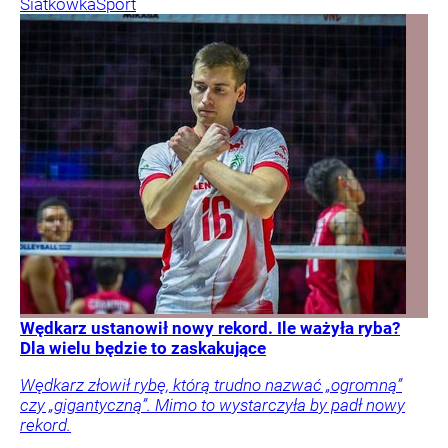
Siatkówka
Sport
Wędkarz ustanowił nowy rekord. Ile ważyła ryba?
Dla wielu będzie to zaskakujące
Wędkarz złowił rybę, którą trudno nazwać „ogromną”
czy „gigantyczną”. Mimo to wystarczyła by padł nowy
rekord.