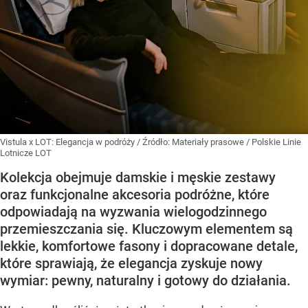
Vistula x LOT: Elegancja w podróży
/ Źródło:
Materiały prasowe
/
Polskie Linie
Lotnicze LOT
Kolekcja obejmuje damskie i męskie zestawy
oraz funkcjonalne akcesoria podróżne, które
odpowiadają na wyzwania wielogodzinnego
przemieszczania się. Kluczowym elementem są
lekkie, komfortowe fasony i dopracowane detale,
które sprawiają, że elegancja zyskuje nowy
wymiar: pewny, naturalny i gotowy do działania.