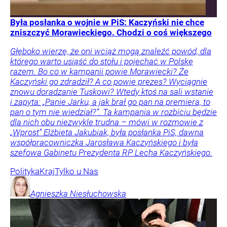
Była posłanka o wojnie w PiS: Kaczyński nie chce
zniszczyć Morawieckiego. Chodzi o coś większego
Głęboko wierzę, że oni wciąż mogą znaleźć powód, dla
którego warto usiąść do stołu i pojechać w Polskę
razem. Bo co w kampanii powie Morawiecki? Że
Kaczyński go zdradził? A co powie prezes? Wyciągnie
znowu doradzanie Tuskowi? Wtedy ktoś na sali wstanie
i zapyta: „Panie Jarku, a jak brał go pan na premiera, to
pan o tym nie wiedział?”. Ta kampania w rozbiciu będzie
dla nich obu niezwykle trudna – mówi w rozmowie z
„Wprost” Elżbieta Jakubiak, była posłanka PiS, dawna
współpracowniczka Jarosława Kaczyńskiego i była
szefowa Gabinetu Prezydenta RP Lecha Kaczyńskiego.
Polityka
Kraj
Tylko u Nas
Agnieszka
Niesłuchowska