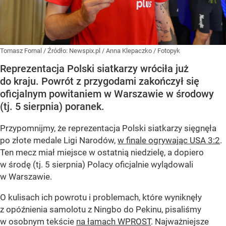
Tomasz Fornal
/ Źródło:
Newspix.pl
/
Anna Klepaczko / Fotopyk
Reprezentacja Polski siatkarzy wróciła już
do kraju. Powrót z przygodami zakończył się
oficjalnym powitaniem w Warszawie w środowy
(tj. 5 sierpnia) poranek.
Przypomnijmy, że reprezentacja Polski siatkarzy sięgnęła
po złote medale Ligi Narodów,
w finale ogrywając USA 3:2
.
Ten mecz miał miejsce w ostatnią niedzielę, a dopiero
w środę (tj. 5 sierpnia) Polacy oficjalnie wylądowali
w Warszawie.
O kulisach ich powrotu i problemach, które wyniknęły
z opóźnienia samolotu z Ningbo do Pekinu, pisaliśmy
w osobnym tekście
na łamach WPROST
. Najważniejsze