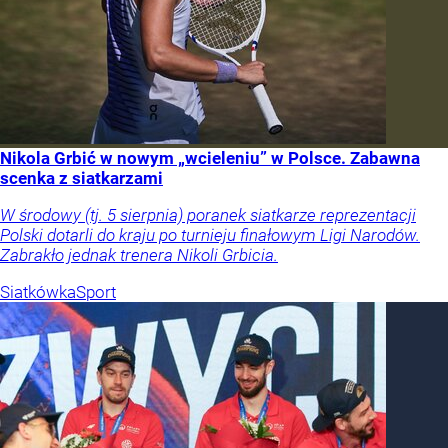
Nikola Grbić w nowym „wcieleniu” w Polsce. Zabawna
scenka z siatkarzami
W środowy (tj. 5 sierpnia) poranek siatkarze reprezentacji
Polski dotarli do kraju po turnieju finałowym Ligi Narodów.
Zabrakło jednak trenera Nikoli Grbicia.
Siatkówka
Sport