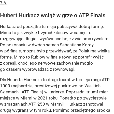
7:6.
Hubert Hurkacz wciąż w grze o ATP Finals
Hurkacz od początku turnieju pokazywał dobrą formę.
Mimo to jak zwykle trzymał kibiców w napięciu,
rozgrywając długie i wyrównane boje z wieloma rywalami.
Po pokonaniu w dwóch setach Sebastiana Kordy
w półfinale, można było przewidywać, że Polak ma wielką
formę. Mimo to Rublow w finale również potrafił wyjść
z opresji, choć jego nerwowe zachowanie mogło
go czasem wyprowadzać z równowagi.
Dla Huberta Hurkacza to drugi triumf w turnieju rangi ATP
1000 (najbardziej prestiżowej punktowo po Wielkich
Szlemach i ATP Finals) w karierze. Poprzedni triumf miał
miejsce w Miami w 2021 roku. Ponadto po zwycięstwie
w zmaganiach ATP 250 w Marsylii Hurkacz zanotował
drugą wygraną w tym roku. Pomimo przeciętnego środka