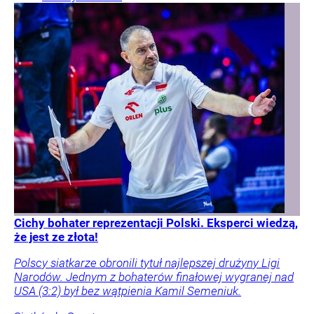
Cichy bohater reprezentacji Polski. Eksperci wiedzą,
że jest ze złota!
Polscy siatkarze obronili tytuł najlepszej drużyny Ligi
Narodów. Jednym z bohaterów finałowej wygranej nad
USA (3:2) był bez wątpienia Kamil Semeniuk.