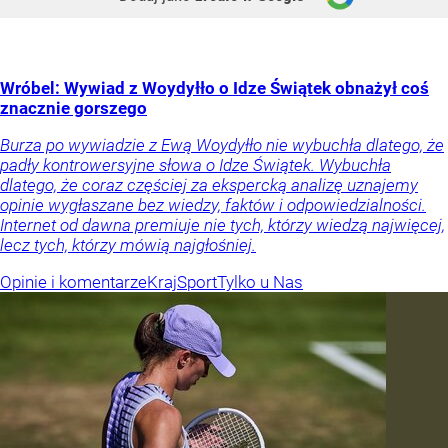
Wróbel: Wywiad z Woydyłło o Idze Świątek obnażył coś
znacznie gorszego
Burza po wywiadzie z Ewą Woydyłło nie wybuchła dlatego, że
padły kontrowersyjne słowa o Idze Świątek. Wybuchła
dlatego, że coraz częściej za ekspercką analizę uznajemy
opinie wygłaszane bez wiedzy, faktów i odpowiedzialności.
Internet od dawna premiuje nie tych, którzy wiedzą najwięcej,
lecz tych, którzy mówią najgłośniej.
Opinie i komentarze
Kraj
Sport
Tylko u Nas