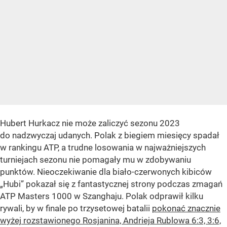
Hubert Hurkacz nie może zaliczyć sezonu 2023
do nadzwyczaj udanych. Polak z biegiem miesięcy spadał
w rankingu ATP, a trudne losowania w najważniejszych
turniejach sezonu nie pomagały mu w zdobywaniu
punktów. Nieoczekiwanie dla biało-czerwonych kibiców
„Hubi” pokazał się z fantastycznej strony podczas zmagań
ATP Masters 1000 w Szanghaju. Polak odprawił kilku
rywali, by w finale po trzysetowej batalii
pokonać znacznie
wyżej rozstawionego Rosjanina, Andrieja Rublowa 6:3, 3:6,