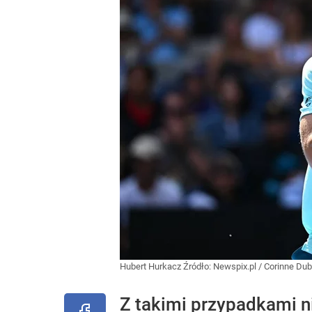
Hubert Hurkacz
Źródło:
Newspix.pl
/
Corinne Dub
Z takimi przypadkami n