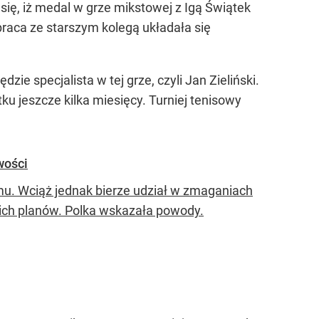
się, iż medal w grze mikstowej z Igą Świątek
praca ze starszym kolegą układała się
ie specjalista w tej grze, czyli Jan Zieliński.
ku jeszcze kilka miesięcy. Turniej tenisowy
wości
mu. Wciąż jednak bierze udział w zmaganiach
kich planów. Polka wskazała powody.