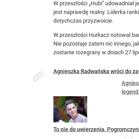
W przeszłości „Hubi” udowadniał j
jest naprawdę realny. Liderka rank
dotychczas przyzwoicie.
W przeszłości Hurkacz notował bardz
Nie pozostaje zatem nic innego, ja
zostanie rozegrany w dniach 27 lipc
Agnieszka Radwańska wróci do za
Agnies
legend
To nie do uwierzenia. Pogromczyn