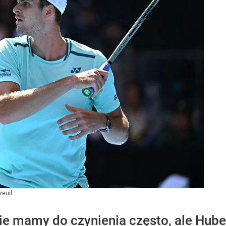
reuil
ie mamy do czynienia często, ale Hub