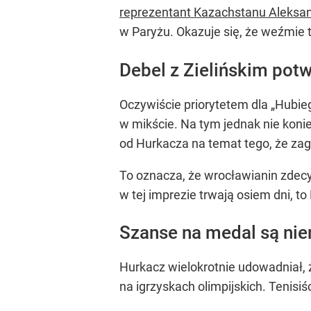
reprezentant Kazachstanu Aleks
w Paryżu. Okazuje się, że weźmie t
Debel z Zielińskim pot
Oczywiście priorytetem dla „Hubie
w mikście. Na tym jednak nie koni
od Hurkacza na temat tego, że zag
To oznacza, że wrocławianin zdecy
w tej imprezie trwają osiem dni,
Szanse na medal są ni
Hurkacz wielokrotnie udowadniał, ż
na igrzyskach olimpijskich. Tenisi