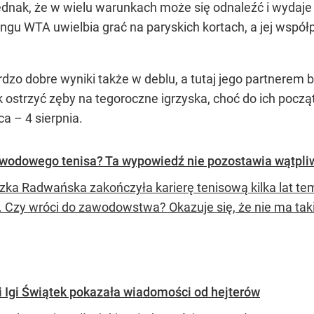
ednak, że w wielu warunkach może się odnaleźć i wydaje 
ingu WTA uwielbia grać na paryskich kortach, a jej współ
o dobre wyniki także w deblu, a tutaj jego partnerem będz
k ostrzyć zęby na tegoroczne igrzyska, choć do ich począt
a – 4 sierpnia.
wodowego tenisa? Ta wypowiedź nie pozostawia wątpli
zka Radwańska zakończyła karierę tenisową kilka lat te
. Czy wróci do zawodowstwa? Okazuje się, że nie ma ta
i Igi Świątek pokazała wiadomości od hejterów