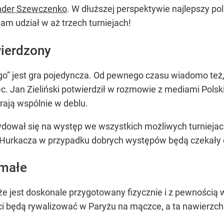
ander Szewczenko
. W dłuższej perspektywie najlepszy pols
am udział w aż trzech turniejach!
wierdzony
go” jest gra pojedyncza. Od pewnego czasu wiadomo też,
ec. Jan Zieliński potwierdził w rozmowie z mediami Pol
rają wspólnie w deblu.
dował się na występ we wszystkich możliwych turniejach
 to Hurkacza w przypadku dobrych występów będą czekały
emałe
e jest doskonale przygotowany fizycznie i z pewnością w
ści będą rywalizować w Paryżu na mączce, a ta nawierzchn