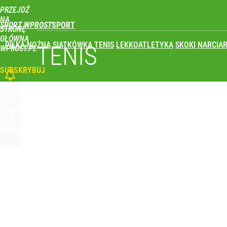
PRZEJDŹ
Udostępnij
0
Skomentuj
NA
SPORT WPROST
STRONĘ
GŁÓWNĄ
PIŁKA NOŻNA
SIATKÓWKA
TENIS
LEKKOATLETYKA
SKOKI NARCIAR
TENIS
WPROST.PL
SUBSKRYBUJ
ZALOGUJ
SZUKAJ
MENU