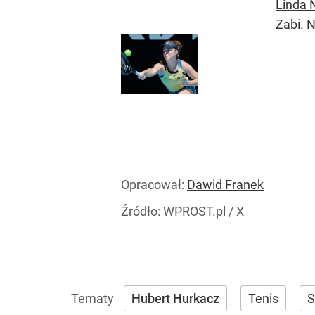
Linda 
Zabi. 
Opracował:
Dawid Franek
Źródło:
WPROST.pl
/
X
Hubert Hurkacz
Tenis
S