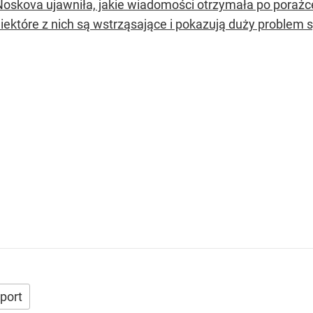
Noskova ujawniła, jakie wiadomości otrzymała po porażc
Niektóre z nich są wstrząsające i pokazują duży problem
port