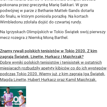
pokonana przez greczynkę Marię Sakkari. W grze
podwójnej w parze z Bethanie Mattek-Sands dotarła
do finału, w którym poniosła porażkę. Na kortach
Wimbledonu zdołała dojść do czwartej rundy.
Na Igrzyskach Olimpijskich w Tokio Świątek swój pierwszy
mecz rozegra z Niemką Moną Barthel.
Znamy rywali polskich tenisistów w Tokio 2020. Z kim
zagrają Świątek, Linette, Hurkacz i Majchrzak?
Dobre wyniki polskich tenisistów i tenisistek w ostatnich
miesiącach rozbudziły apetyty kibiców co do ich występów
podczas Tokio 2020. Wiemy już, z kim zagrają Iga Świątek,
Magda Linette, Hubert Hurkacz oraz Kamil Majchrzak.