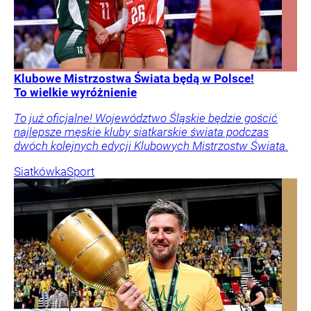
Klubowe Mistrzostwa Świata będą w Polsce!
To wielkie wyróżnienie
To już oficjalne! Województwo Śląskie będzie gościć
najlepsze męskie kluby siatkarskie świata podczas
dwóch kolejnych edycji Klubowych Mistrzostw Świata.
Siatkówka
Sport