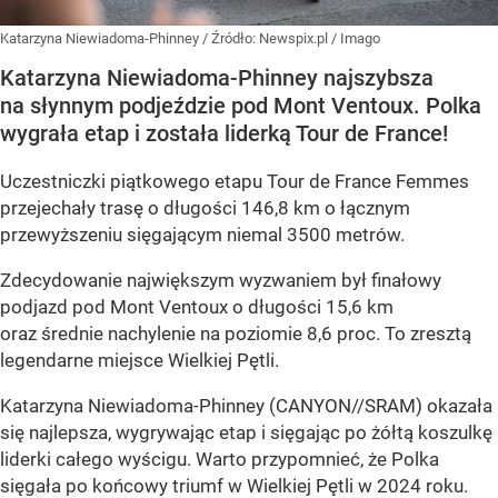
Katarzyna Niewiadoma-Phinney
/ Źródło:
Newspix.pl
/
Imago
Katarzyna Niewiadoma-Phinney najszybsza
na słynnym podjeździe pod Mont Ventoux. Polka
wygrała etap i została liderką Tour de France!
Uczestniczki piątkowego etapu Tour de France Femmes
przejechały trasę o długości 146,8 km o łącznym
przewyższeniu sięgającym niemal 3500 metrów.
Zdecydowanie największym wyzwaniem był finałowy
podjazd pod Mont Ventoux o długości 15,6 km
oraz średnie nachylenie na poziomie 8,6 proc. To zresztą
legendarne miejsce Wielkiej Pętli.
Katarzyna Niewiadoma-Phinney (CANYON//SRAM) okazała
się najlepsza, wygrywając etap i sięgając po żółtą koszulkę
liderki całego wyścigu. Warto przypomnieć, że Polka
sięgała po końcowy triumf w Wielkiej Pętli w 2024 roku.