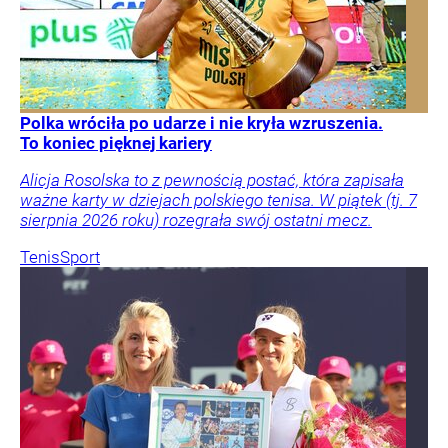
Polka wróciła po udarze i nie kryła wzruszenia.
To koniec pięknej kariery
Alicja Rosolska to z pewnością postać, która zapisała
ważne karty w dziejach polskiego tenisa. W piątek (tj. 7
sierpnia 2026 roku) rozegrała swój ostatni mecz.
Tenis
Sport