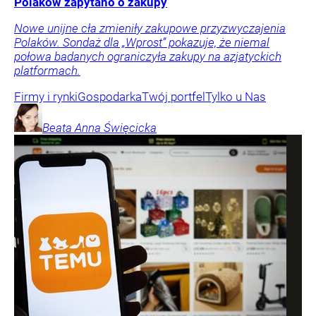
Polaków zapytano o zakupy
Nowe unijne cła zmieniły zakupowe przyzwyczajenia
Polaków. Sondaż dla „Wprost” pokazuje, że niemal
połowa badanych ograniczyła zakupy na azjatyckich
platformach.
Firmy i rynki
Gospodarka
Twój portfel
Tylko u Nas
Beata Anna
Święcicka