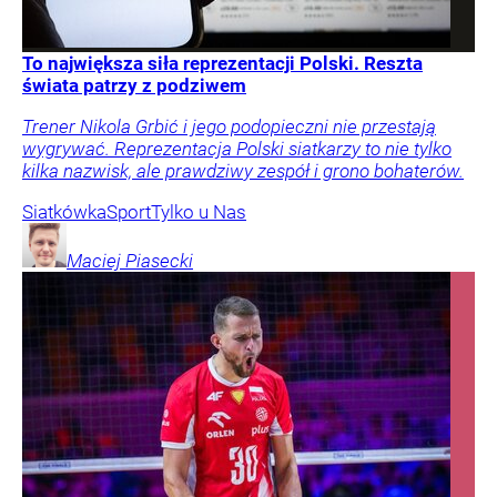
To największa siła reprezentacji Polski. Reszta
świata patrzy z podziwem
Trener Nikola Grbić i jego podopieczni nie przestają
wygrywać. Reprezentacja Polski siatkarzy to nie tylko
kilka nazwisk, ale prawdziwy zespół i grono bohaterów.
Siatkówka
Sport
Tylko u Nas
Maciej
Piasecki