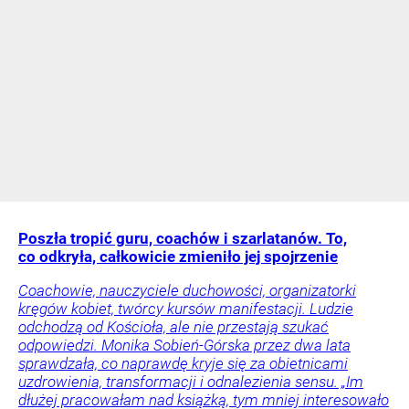
Poszła tropić guru, coachów i szarlatanów. To,
co odkryła, całkowicie zmieniło jej spojrzenie
Coachowie, nauczyciele duchowości, organizatorki
kręgów kobiet, twórcy kursów manifestacji. Ludzie
odchodzą od Kościoła, ale nie przestają szukać
odpowiedzi. Monika Sobień-Górska przez dwa lata
sprawdzała, co naprawdę kryje się za obietnicami
uzdrowienia, transformacji i odnalezienia sensu. „Im
dłużej pracowałam nad książką, tym mniej interesowało