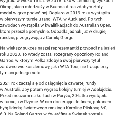
wygrała w wieku 15 lat. W 2018 roku w Letnich Igrzyskach
Olimpijskich młodzieży w Buenos Aires zdobyła złoty
medal w grze podwójnej. Dopiero w 2019 roku wystąpiła
w pierwszym turnieju rangi WTA, w Auckland. Po tych
zawodach wystąpiła w kwalifikacjach do Australian Open,
które przeszła pomyślnie. Odpadła jednak już w drugiej
rundzie, przegrywając z Camilą Giorgi.
Największy sukces naszej reprezentantki przypadł na jesień
roku 2020. To wtedy został rozegrany opóźniony Roland
Garros, w którym Polka zdobyła swój pierwszy tytuł
zarówno wielkoszlemowy, jak i WTA Tour, nie tracąc przy
tym ani jednego seta.
2021 rok zaczął się od osiągnięcia czwartej rundy
w Australii, aby potem wygrać kolejny turniej w Adelajdzie.
Przed meczami na kortach w Paryżu, 20-latka wystąpiła
w turnieju w Rzymie. W nim docierając do finału, pokonała
byłą liderką światowego rankingu Karolinę Pliskovą 6:0,
6:0. Na Roland Garros w ćwierćfinale Świątek została