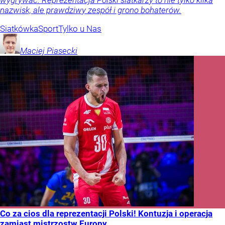
nazwisk, ale prawdziwy zespół i grono bohaterów.
Siatkówka
Sport
Tylko u Nas
Maciej
Piasecki
Co za cios dla reprezentacji Polski! Kontuzja i operacja
zamiast mistrzostw Europy