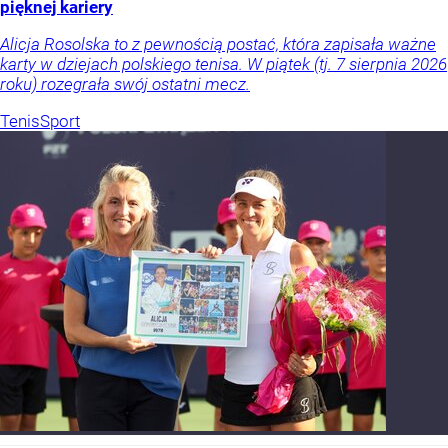
pięknej kariery
Alicja Rosolska to z pewnością postać, która zapisała ważne
karty w dziejach polskiego tenisa. W piątek (tj. 7 sierpnia 2026
roku) rozegrała swój ostatni mecz.
Tenis
Sport