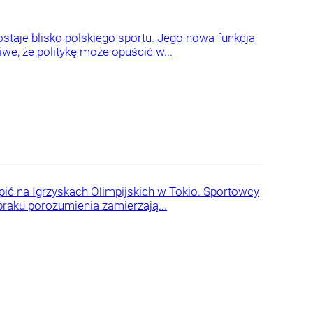
taje blisko polskiego sportu. Jego nowa funkcja
we, że politykę może opuścić w...
pić na Igrzyskach Olimpijskich w Tokio. Sportowcy
raku porozumienia zamierzają...