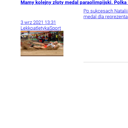
Mamy kolejny złoty medal paraolimpijski. Polka
Po sukcesach Natalii
medal dla reprezenta
3
wrz
2021
13:31
Lekkoatletyka
Sport