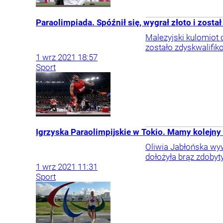
Paraolimpiada. Spóźnił się, wygrał złoto i zost
Malezyjski kulomiot 
zostało zdyskwalifi
1
wrz
2021
18:57
Sport
Igrzyska Paraolimpijskie w Tokio. Mamy kolejny
Oliwia Jabłońska wyw
dołożyła brąz zdobyt
1
wrz
2021
11:31
Sport