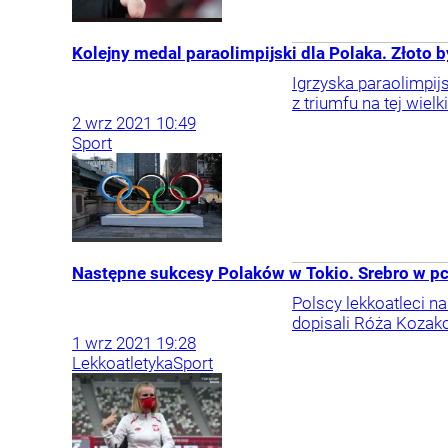
Kolejny medal paraolimpijski dla Polaka. Złoto 
Igrzyska paraolimpij
z triumfu na tej wie
2
wrz
2021
10:49
Sport
Następne sukcesy Polaków w Tokio. Srebro w pch
Polscy lekkoatleci n
dopisali Róża Kozak
1
wrz
2021
19:28
Lekkoatletyka
Sport