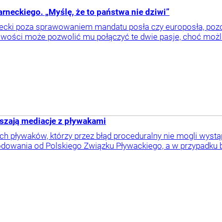
neckiego. „Myślę, że to państwa nie dziwi”
necki poza sprawowaniem mandatu posła czy europosła, pozos
iwości może pozwolić mu połączyć te dwie pasje, choć możli
szają mediacje z pływakami
h pływaków, którzy przez błąd proceduralny nie mogli wystą
dowania od Polskiego Związku Pływackiego, a w przypadku b