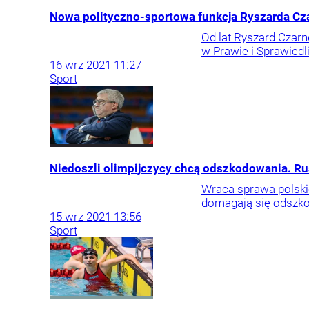
Nowa polityczno-sportowa funkcja Ryszarda Czar
Od lat Ryszard Czar
w Prawie i Sprawiedl
16
wrz
2021
11:27
Sport
Niedoszli olimpijczycy chcą odszkodowania. Ru
Wraca sprawa polskic
domagają się odszko
15
wrz
2021
13:56
Sport