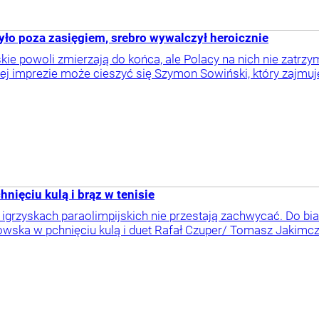
było poza zasięgiem, srebro wywalczył heroicznie
skie powoli zmierzają do końca, ale Polacy na nich nie zatrz
lkiej imprezie może cieszyć się Szymon Sowiński, który zajm
nięciu kulą i brąz w tenisie
a igrzyskach paraolimpijskich nie przestają zachwycać. Do bi
owska w pchnięciu kulą i duet Rafał Czuper/ Tomasz Jakimcz