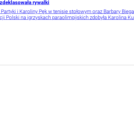
 zdeklasowała rywalki
 Partyki i Karoliny Pęk w tenisie stołowym oraz Barbary Bie
cji Polski na igrzyskach paraolimpijskich zdobyła Karolina K