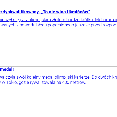
ał zdyskwalifikowany. „To nie wina Ukraińców”
cieszył się paraolimpijskim złotem bardzo krótko. Muhamma
kowanych z powodu błędu popełnionego jeszcze przed rozpoc
 medal!
alczyła swój kolejny medal olimpijski karierze. Do dwóch k
y w Tokio, gdzie rywalizowała na 400 metrów.