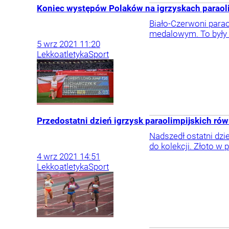
Koniec występów Polaków na igrzyskach paraoli
Biało-Czerwoni parao
medalowym. To były k
5
wrz
2021
11:20
Lekkoatletyka
Sport
Przedostatni dzień igrzysk paraolimpijskich r
Nadszedł ostatni dzi
do kolekcji. Złoto w
4
wrz
2021
14:51
Lekkoatletyka
Sport