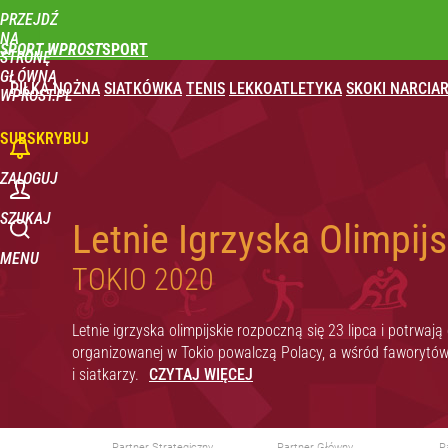
PRZEJDŹ
NA
SPORT WPROST
STRONĘ
GŁÓWNĄ
PIŁKA NOŻNA
SIATKÓWKA
TENIS
LEKKOATLETYKA
SKOKI NARCIAR
WPROST.PL
SUBSKRYBUJ
ZALOGUJ
SZUKAJ
Letnie Igrzyska Olimpijs
MENU
TOKIO 2020
Letnie igrzyska olimpijskie rozpoczną się 23 lipca i potrwa
organizowanej w Tokio powalczą Polacy, a wśród faworytów 
i siatkarzy.
Partner Strategiczny
Partner Główny
P