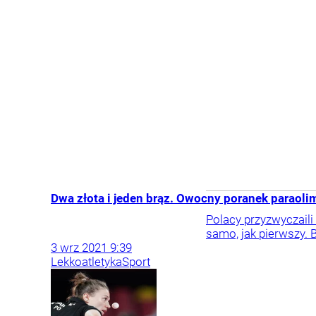
Dwa złota i jeden brąz. Owocny poranek paraoli
Polacy przyzwyczaili
samo, jak pierwszy. B
3
wrz
2021
9:39
Lekkoatletyka
Sport