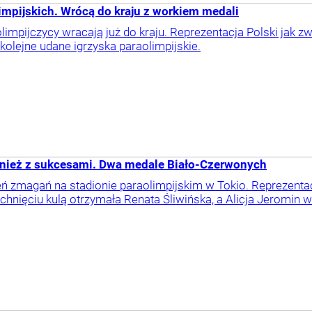
mpijskich. Wrócą do kraju z workiem medali
limpijczycy wracają już do kraju. Reprezentacja Polski jak
olejne udane igrzyska paraolimpijskie.
ównież z sukcesami. Dwa medale Biało-Czerwonych
eń zmagań na stadionie paraolimpijskim w Tokio. Reprezenta
 pchnięciu kulą otrzymała Renata Śliwińska, a Alicja Jeromin 