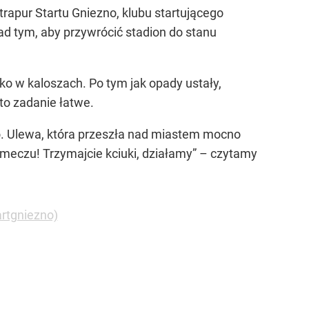
rapur Startu Gniezno, klubu startującego
d tym, aby przywrócić stadion do stanu
ko w kaloszach. Po tym jak opady ustały,
 to zadanie łatwe.
deo. Ulewa, która przeszła nad miastem mocno
 meczu! Trzymajcie kciuki, działamy” – czytamy
rtgniezno)