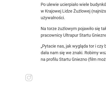
Po ulewie ucierpiało wiele budynk
w Krajowej Lidze Żużlowej (najniż
używalności.
Na torze żużlowym pojawiło się tak
pracownicy Ultrapur Startu Gniezno
„Pytacie nas, jak wygląda tor i cz
dała nam się we znaki. Robimy wsz
na profilu Startu Gniezno (film mo