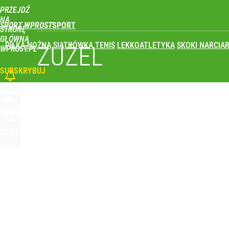
PRZEJDŹ
Udostępnij
0
Skomentuj
NA
SPORT WPROST
STRONĘ
GŁÓWNĄ
PIŁKA NOŻNA
SIATKÓWKA
TENIS
LEKKOATLETYKA
SKOKI NARCIAR
ŻUŻEL
WPROST.PL
SUBSKRYBUJ
ZALOGUJ
SZUKAJ
MENU