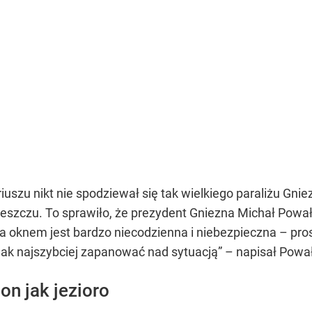
szu nikt nie spodziewał się tak wielkiego paraliżu Gni
eszczu. To sprawiło, że prezydent Gniezna Michał Powa
za oknem jest bardzo niecodzienna i niebezpieczna – pros
y jak najszybciej zapanować nad sytuacją” – napisał Po
on jak jezioro