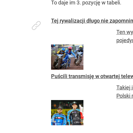
To daje im 3. pozycję w tabeli.
Tej rywalizacji długo nie zapomn
Ten wy
pojedy
Puścili transmisję w otwartej telew
Takiej 
Polski 