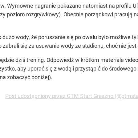
ów. Wymowne nagranie pokazano natomiast na profilu Ult
szy poziom rozgrywkowy). Obecnie porządkowi pracują na
 dużo wody, że poruszanie się po owalu było możliwe tyl
 zabrali się za usuwanie wody ze stadionu, choć nie jest
y będzie dziś trening. Odpowiedź w krótkim materiale vi
ystko, aby uporać się z wodą i przystąpić do środowego
żna zobaczyć poniżej).
Post udostępniony przez GTM Start Gniezno (@gtmsta