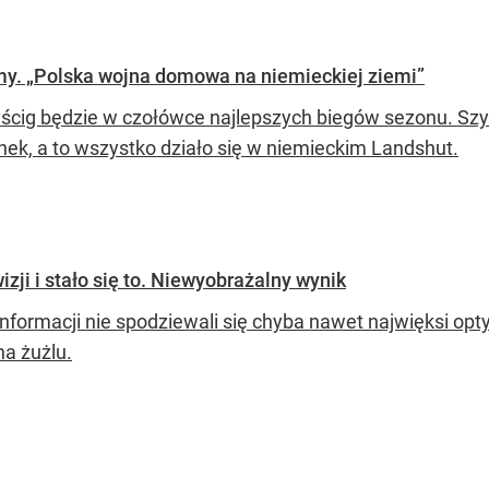
imy. „Polska wojna domowa na niemieckiej ziemi”
ścig będzie w czołówce najlepszych biegów sezonu. Szym
nek, a to wszystko działo się w niemieckim Landshut.
izji i stało się to. Niewyobrażalny wynik
informacji nie spodziewali się chyba nawet najwięksi opt
na żużlu.