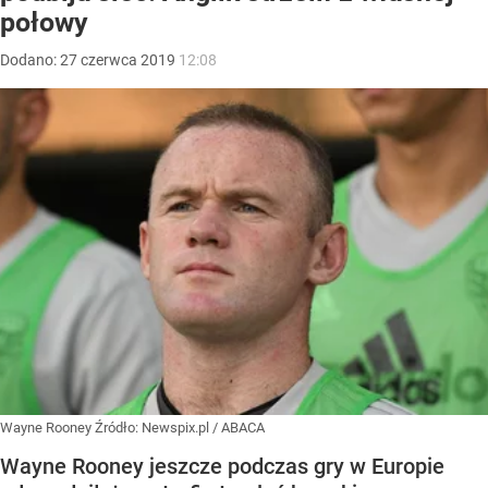
połowy
Dodano:
27
czerwca
2019
12:08
Wayne Rooney
Źródło:
Newspix.pl
/
ABACA
Wayne Rooney jeszcze podczas gry w Europie