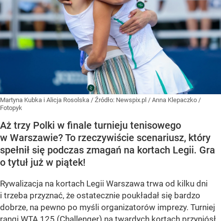
Martyna Kubka i Alicja Rosolska
/ Źródło:
Newspix.pl
/
Anna Klepaczko /
Fotopyk
Aż trzy Polki w finale turnieju tenisowego
w Warszawie? To rzeczywiście scenariusz, który
spełnił się podczas zmagań na kortach Legii. Gra
o tytuł już w piątek!
Rywalizacja na kortach Legii Warszawa trwa od kilku dni
i trzeba przyznać, że ostatecznie poukładał się bardzo
dobrze, na pewno po myśli organizatorów imprezy. Turniej
rangi WTA 125 (Challenger) na twardych kortach przyniósł