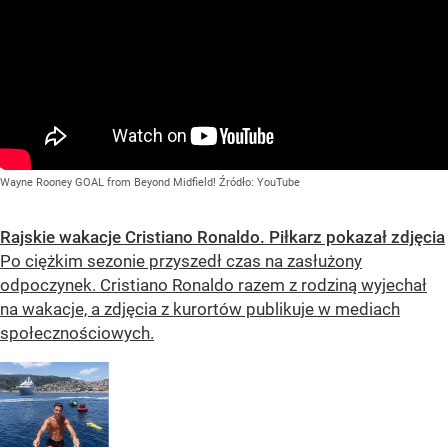
Wayne Rooney GOAL from Beyond Midfield!
Źródło:
YouTube
Rajskie wakacje Cristiano Ronaldo. Piłkarz pokazał zdjęcia
Po ciężkim sezonie przyszedł czas na zasłużony
odpoczynek. Cristiano Ronaldo razem z rodziną wyjechał
na wakacje, a zdjęcia z kurortów publikuje w mediach
społecznościowych.