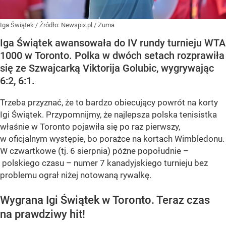
Iga Świątek
/ Źródło:
Newspix.pl
/
Zuma
Iga Świątek awansowała do IV rundy turnieju WTA
1000 w Toronto. Polka w dwóch setach rozprawiła
się ze Szwajcarką Viktorija Golubic, wygrywając
6:2, 6:1.
Trzeba przyznać, że to bardzo obiecujący powrót na korty
Igi Świątek. Przypomnijmy, że najlepsza polska tenisistka
właśnie w Toronto pojawiła się po raz pierwszy,
w oficjalnym występie, bo porażce na kortach Wimbledonu.
W czwartkowe (tj. 6 sierpnia) późne popołudnie –
polskiego czasu – numer 7 kanadyjskiego turnieju bez
problemu ograł niżej notowaną rywalkę.
Wygrana Igi Świątek w Toronto. Teraz czas
na prawdziwy hit!