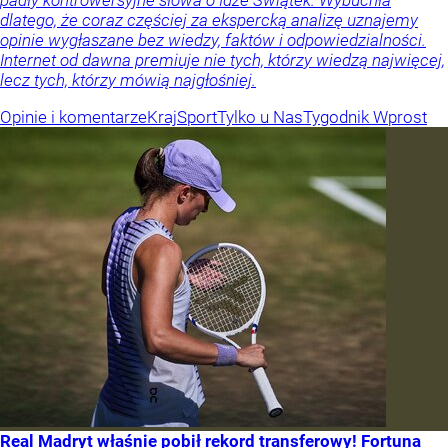
dlatego, że coraz częściej za ekspercką analizę uznajemy
opinie wygłaszane bez wiedzy, faktów i odpowiedzialności.
Internet od dawna premiuje nie tych, którzy wiedzą najwięcej,
lecz tych, którzy mówią najgłośniej.
Opinie i komentarze
Kraj
Sport
Tylko u Nas
Tygodnik Wprost
Real Madryt właśnie pobił rekord transferowy! Fortuna