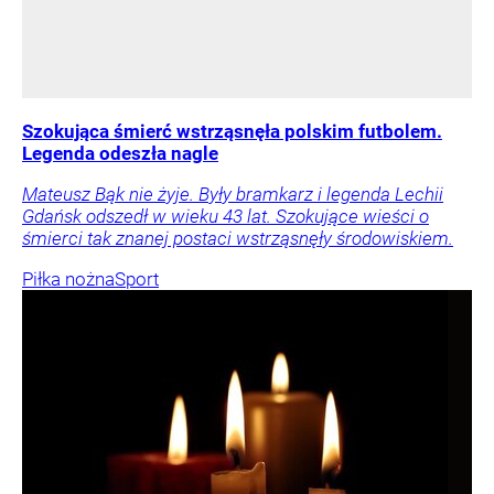
Szokująca śmierć wstrząsnęła polskim futbolem.
Legenda odeszła nagle
Mateusz Bąk nie żyje. Były bramkarz i legenda Lechii
Gdańsk odszedł w wieku 43 lat. Szokujące wieści o
śmierci tak znanej postaci wstrząsnęły środowiskiem.
Piłka nożna
Sport