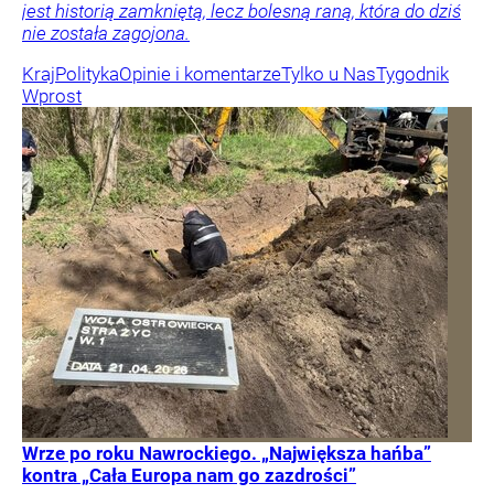
jest historią zamkniętą, lecz bolesną raną, która do dziś
nie została zagojona.
Kraj
Polityka
Opinie i komentarze
Tylko u Nas
Tygodnik
Wprost
Wrze po roku Nawrockiego. „Największa hańba”
kontra „Cała Europa nam go zazdrości”