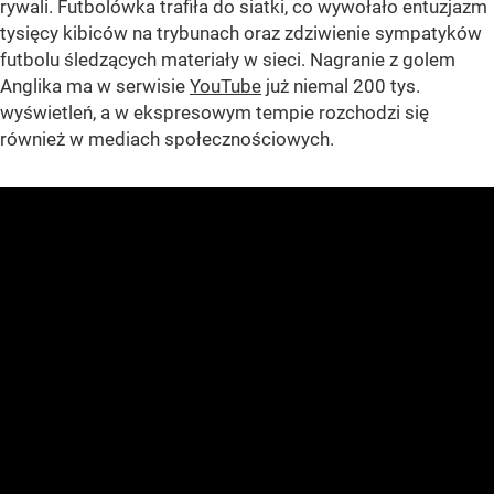
rywali. Futbolówka trafiła do siatki, co wywołało entuzjazm
tysięcy kibiców na trybunach oraz zdziwienie sympatyków
futbolu śledzących materiały w sieci. Nagranie z golem
Anglika ma w serwisie
YouTube
już niemal 200 tys.
wyświetleń, a w ekspresowym tempie rozchodzi się
również w mediach społecznościowych.