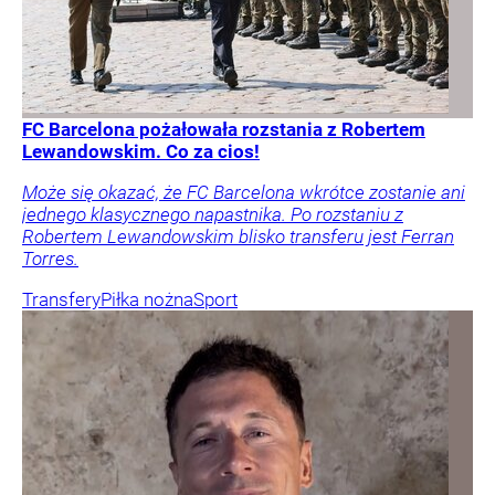
FC Barcelona pożałowała rozstania z Robertem
Lewandowskim. Co za cios!
Może się okazać, że FC Barcelona wkrótce zostanie ani
jednego klasycznego napastnika. Po rozstaniu z
Robertem Lewandowskim blisko transferu jest Ferran
Torres.
Transfery
Piłka nożna
Sport