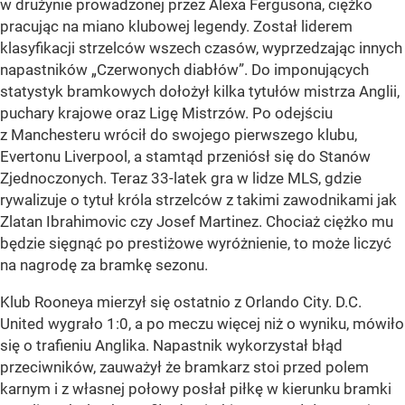
w drużynie prowadzonej przez Alexa Fergusona, ciężko
pracując na miano klubowej legendy. Został liderem
klasyfikacji strzelców wszech czasów, wyprzedzając innych
napastników „Czerwonych diabłów”. Do imponujących
statystyk bramkowych dołożył kilka tytułów mistrza Anglii,
puchary krajowe oraz Ligę Mistrzów. Po odejściu
z Manchesteru wrócił do swojego pierwszego klubu,
Evertonu Liverpool, a stamtąd przeniósł się do Stanów
Zjednoczonych. Teraz 33-latek gra w lidze MLS, gdzie
rywalizuje o tytuł króla strzelców z takimi zawodnikami jak
Zlatan Ibrahimovic czy Josef Martinez. Chociaż ciężko mu
będzie sięgnąć po prestiżowe wyróżnienie, to może liczyć
na nagrodę za bramkę sezonu.
Klub Rooneya mierzył się ostatnio z Orlando City. D.C.
United wygrało 1:0, a po meczu więcej niż o wyniku, mówiło
się o trafieniu Anglika. Napastnik wykorzystał błąd
przeciwników, zauważył że bramkarz stoi przed polem
karnym i z własnej połowy posłał piłkę w kierunku bramki