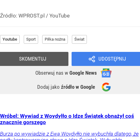
Źródło:
WPROST.pl
/
YouTube
Youtube
Sport
Piłka nożna
Świat
SKOMENTUJ
UDOSTĘPNIJ
Obserwuj nas
w
Google News
Dodaj jako
źródło w Google
Wróbel: Wywiad z Woydyłło o Idze Świątek obnażył coś
znacznie gorszego
Burza po wywiadzie z Ewą Woydyłło nie wybuchła dlatego, że
padły kontrowersyjne słowa o Idze Świątek. Wybuchła