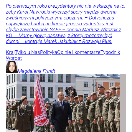
Po pierwszym roku prezydentury nic nie wskazuje na to,
żeby Karol Nawrocki wyciszył spory między dwoma
zwaśnionymi politycznymi obozami. – Dotychczas
największą hańbą na karcie jego prezydentury jest
chyba zawetowanie SAFE – ocenia Mariusz Witczak z
KO. – Mamy głowę państwa, z której możemy być
dumni – kontruje Marek Jakubiak z Rozwoju Plus.
Kraj
Tylko u Nas
Polityka
Opinie i komentarze
Tygodnik
Wprost
Magdalena
Frindt