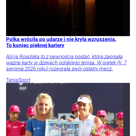
Polka wróciła po udarze i nie kryła wzruszenia.
To koniec pięknej kariery
Alicja Rosolska to z pewnością postać, która zapisała
ważne karty w dziejach polskiego tenisa. W piątek (tj. 7
sierpnia 2026 roku) rozegrała swój ostatni mecz.
Tenis
Sport