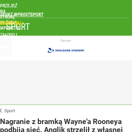
PRZEJDŹ
NA
SPORT WPROST
STRONĘ
GŁÓWNĄ
UBSKRYBUJ
SPORT
WPROST.PL
ZALOGUJ
Partner
MENU
Sport
Nagranie z bramką Wayne'a Rooneya
podbija sieć. Anglik strzelił z własnej