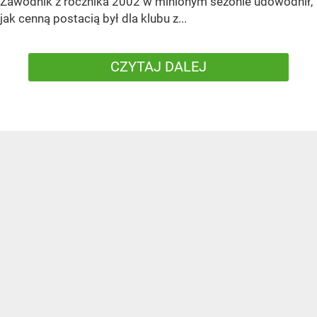
Zawodnik z rocznika 2002 w minionym sezonie udowodnił,
jak cenną postacią był dla klubu z...
CZYTAJ DALEJ