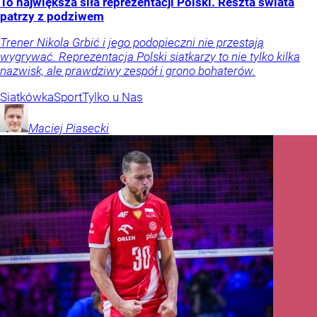
To największa siła reprezentacji Polski. Reszta świata
patrzy z podziwem
Trener Nikola Grbić i jego podopieczni nie przestają
wygrywać. Reprezentacja Polski siatkarzy to nie tylko kilka
nazwisk, ale prawdziwy zespół i grono bohaterów.
Siatkówka
Sport
Tylko u Nas
Maciej
Piasecki