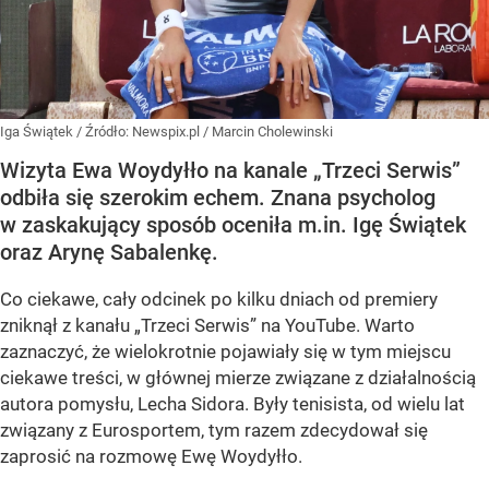
Iga Świątek
/ Źródło:
Newspix.pl
/
Marcin Cholewinski
Wizyta Ewa Woydyłło na kanale „Trzeci Serwis”
odbiła się szerokim echem. Znana psycholog
w zaskakujący sposób oceniła m.in. Igę Świątek
oraz Arynę Sabalenkę.
Co ciekawe, cały odcinek po kilku dniach od premiery
zniknął z kanału „Trzeci Serwis” na YouTube. Warto
zaznaczyć, że wielokrotnie pojawiały się w tym miejscu
ciekawe treści, w głównej mierze związane z działalnością
autora pomysłu, Lecha Sidora. Były tenisista, od wielu lat
związany z Eurosportem, tym razem zdecydował się
zaprosić na rozmowę Ewę Woydyłło.