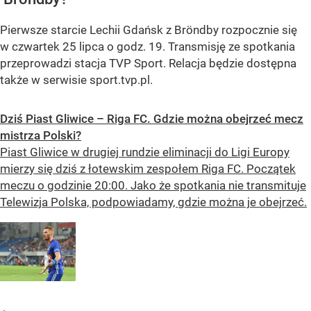
Pierwsze starcie Lechii Gdańsk z Bröndby rozpocznie się
w czwartek 25 lipca o godz. 19. Transmisję ze spotkania
przeprowadzi stacja TVP Sport. Relacja będzie dostępna
także w serwisie sport.tvp.pl.
Dziś Piast Gliwice – Riga FC. Gdzie można obejrzeć mecz
mistrza Polski?
Piast Gliwice w drugiej rundzie eliminacji do Ligi Europy
mierzy się dziś z łotewskim zespołem Riga FC. Początek
meczu o godzinie 20:00. Jako że spotkania nie transmituje
Telewizja Polska, podpowiadamy, gdzie można je obejrzeć.