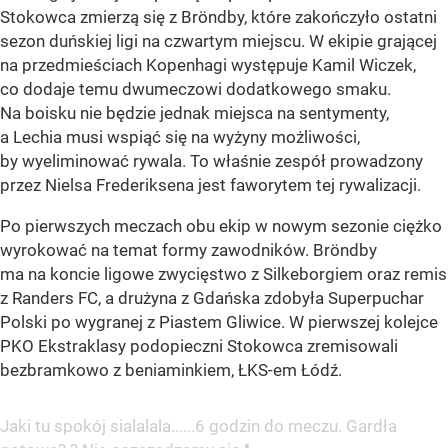
Stokowca zmierzą się z Bröndby, które zakończyło ostatni
sezon duńskiej ligi na czwartym miejscu. W ekipie grającej
na przedmieściach Kopenhagi występuje Kamil Wiczek,
co dodaje temu dwumeczowi dodatkowego smaku.
Na boisku nie będzie jednak miejsca na sentymenty,
a Lechia musi wspiąć się na wyżyny możliwości,
by wyeliminować rywala. To właśnie zespół prowadzony
przez Nielsa Frederiksena jest faworytem tej rywalizacji.
Po pierwszych meczach obu ekip w nowym sezonie ciężko
wyrokować na temat formy zawodników. Bröndby
ma na koncie ligowe zwycięstwo z Silkeborgiem oraz remis
z Randers FC, a drużyna z Gdańska zdobyła Superpuchar
Polski po wygranej z Piastem Gliwice. W pierwszej kolejce
PKO Ekstraklasy podopieczni Stokowca zremisowali
bezbramkowo z beniaminkiem, ŁKS-em Łódź.
Jaki tu spokój sialalala......6 godzin do meczu. Gardła