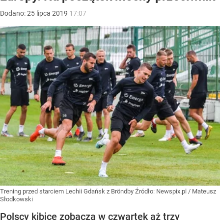
Dodano:
25
lipca
2019
17:07
Trening przed starciem Lechii Gdańsk z Bröndby
Źródło:
Newspix.pl
/
Mateusz
Słodkowski
Polscy kibice zobaczą w czwartek aż trzy