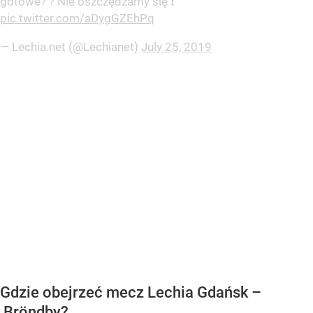
gotowe? ? Nie oszczędzamy się ❗
pic.twitter.com/aDygGZEhPq
— Lechia.net (@Lechianet)
July 25, 2019
Gdzie obejrzeć mecz Lechia Gdańsk –
Bröndby?