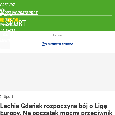
PRZEJDŹ
NA
SPORT WPROST
STRONĘ
GŁÓWNĄ
UBSKRYBUJ
SPORT
WPROST.PL
ZALOGUJ
Partner
MENU
Sport
Lechia Gdańsk rozpoczyna bój o Ligę
Europy. Na początek mocny przeciwnik