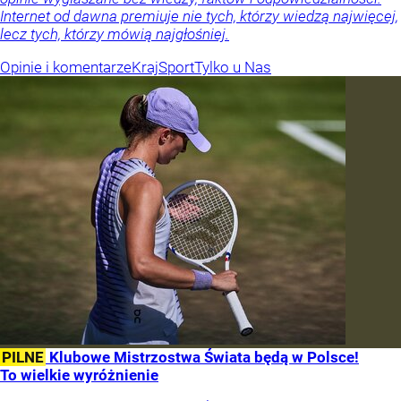
Internet od dawna premiuje nie tych, którzy wiedzą najwięcej,
lecz tych, którzy mówią najgłośniej.
Opinie i komentarze
Kraj
Sport
Tylko u Nas
PILNE
Klubowe Mistrzostwa Świata będą w Polsce!
To wielkie wyróżnienie