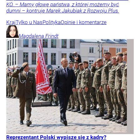
KO. – Mamy głowę państwa, z której możemy być
dumni – kontruje Marek Jakubiak z Rozwoju Plus.
Kraj
Tylko u Nas
Polityka
Opinie i komentarze
Magdalena
Frindt
Reprezentant Polski wypisze się z kadry?