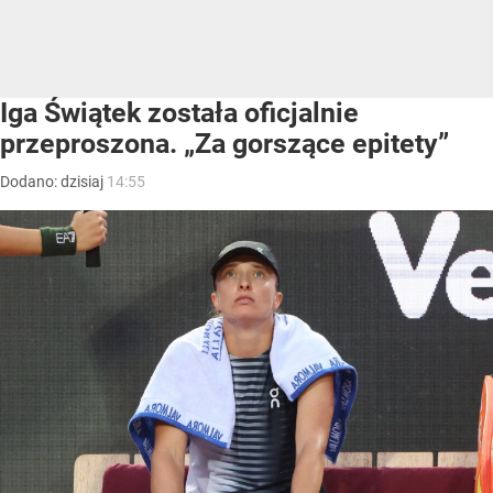
Iga Świątek została oficjalnie
przeproszona. „Za gorszące epitety”
Dodano:
dzisiaj
14:55