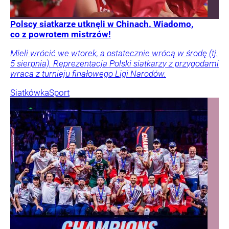
Polscy siatkarze utknęli w Chinach. Wiadomo,
co z powrotem mistrzów!
Mieli wrócić we wtorek, a ostatecznie wrócą w środę (tj.
5 sierpnia). Reprezentacja Polski siatkarzy z przygodami
wraca z turnieju finałowego Ligi Narodów.
Siatkówka
Sport