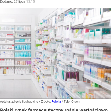
Dodano:
27
lipca
13:15
Apteka, zdjęcie ilustracyjne
/ Źródło:
Fotolia
/
Tyler Olson
Polski rynek farmaceutyczny rośnie wartościowo