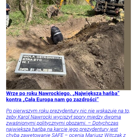
Wrze po roku Nawrockiego. „Największa hańba”
kontra „Cała Europa nam go zazdrości”
Po pierwszym roku prezydentury nic nie wskazuje na to,
żeby Karol Nawrocki wyciszył spory między dwoma
zwaśnionymi politycznymi obozami. – Dotychczas
największą hańbą na karcie jego prezydentury jest
chyba zawetowanie SAFE – ocenia Mariusz Witczak z