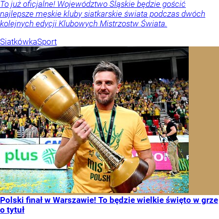
To już oficjalne! Województwo Śląskie będzie gościć
najlepsze męskie kluby siatkarskie świata podczas dwóch
kolejnych edycji Klubowych Mistrzostw Świata.
Siatkówka
Sport
Polski finał w Warszawie! To będzie wielkie święto w grze
o tytuł