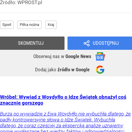
Źródło:
WPROST.pl
Sport
Piłka nożna
Kraj
SKOMENTUJ
UDOSTĘPNIJ
Obserwuj nas
w
Google News
Dodaj jako
źródło w Google
Wróbel: Wywiad z Woydyłło o Idze Świątek obnażył coś
znacznie gorszego
Burza po wywiadzie z Ewą Woydyłło nie wybuchła dlatego, że
padły kontrowersyjne słowa o Idze Świątek. Wybuchła
dlatego, że coraz częściej za ekspercką analizę uznajemy
opinie wygłaszane bez wiedzy, faktów i odpowiedzialności.