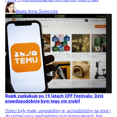
Beata Anna
Święcicka
Rojek zaskakuje po 19 latach OFF Festivalu: Dziś
prawdopodobnie bym tego nie zrobił
Dzieci były małe, usypialiśmy je, wchodziliśmy na górę i
do późnej nocy siedzieliśmy przy komputerach. Nie