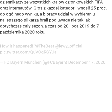
dziennikarzy ze wszystkich krajów członkowskich
FIFA
oraz internautów. Głos z każdej kategorii wnosił 25 proc.
do ogólnego wyniku, a biorący udział w wybieraniu
najlepszego piłkarza brali pod uwagę nie tak jak
dotychczas cały sezon, a czas od 20 lipca 2019 do 7
października 2020 roku.
How it happened! ?
#TheBest
@lewy_official
pic.twitter.com/QuVOqRGYUa
— FC Bayern München (@FCBayern)
December 17, 2020