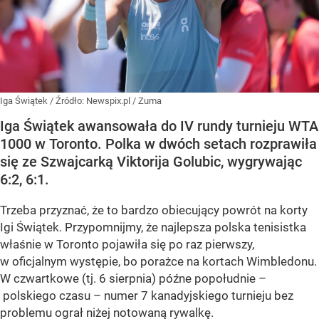
Iga Świątek
/ Źródło:
Newspix.pl
/
Zuma
Iga Świątek awansowała do IV rundy turnieju WTA
1000 w Toronto. Polka w dwóch setach rozprawiła
się ze Szwajcarką Viktorija Golubic, wygrywając
6:2, 6:1.
Trzeba przyznać, że to bardzo obiecujący powrót na korty
Igi Świątek. Przypomnijmy, że najlepsza polska tenisistka
właśnie w Toronto pojawiła się po raz pierwszy,
w oficjalnym występie, bo porażce na kortach Wimbledonu.
W czwartkowe (tj. 6 sierpnia) późne popołudnie –
polskiego czasu – numer 7 kanadyjskiego turnieju bez
problemu ograł niżej notowaną rywalkę.