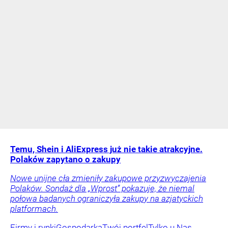
Temu, Shein i AliExpress już nie takie atrakcyjne.
Polaków zapytano o zakupy
Nowe unijne cła zmieniły zakupowe przyzwyczajenia
Polaków. Sondaż dla „Wprost” pokazuje, że niemal
połowa badanych ograniczyła zakupy na azjatyckich
platformach.
Firmy i rynki
Gospodarka
Twój portfel
Tylko u Nas