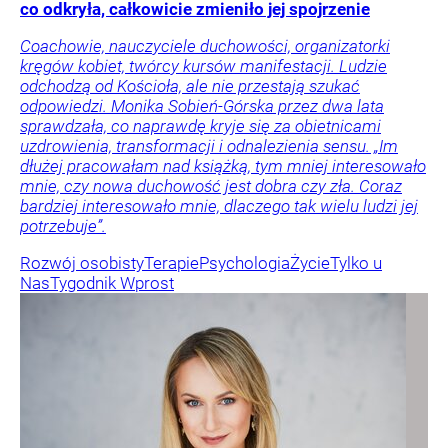
co odkryła, całkowicie zmieniło jej spojrzenie
Coachowie, nauczyciele duchowości, organizatorki
kręgów kobiet, twórcy kursów manifestacji. Ludzie
odchodzą od Kościoła, ale nie przestają szukać
odpowiedzi. Monika Sobień-Górska przez dwa lata
sprawdzała, co naprawdę kryje się za obietnicami
uzdrowienia, transformacji i odnalezienia sensu. „Im
dłużej pracowałam nad książką, tym mniej interesowało
mnie, czy nowa duchowość jest dobra czy zła. Coraz
bardziej interesowało mnie, dlaczego tak wielu ludzi jej
potrzebuje”.
Rozwój osobisty
Terapie
Psychologia
Życie
Tylko u
Nas
Tygodnik Wprost