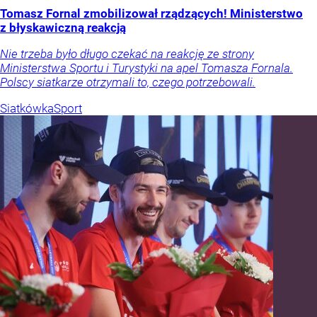
Tomasz Fornal zmobilizował rządzących! Ministerstwo
z błyskawiczną reakcją
Nie trzeba było długo czekać na reakcję ze strony
Ministerstwa Sportu i Turystyki na apel Tomasza Fornala.
Polscy siatkarze otrzymali to, czego potrzebowali.
Siatkówka
Sport