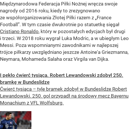
Międzynarodowa Federacja Piłki Nożnej wręcza swoje
nagrody od 2016 roku, kiedy to zrezygnowano
ze współorganizowania Złotej Piłki razem z „France
Football”. W tym czasie dwukrotnie po statuetkę sięgał
Cristiano Ronaldo
, który w pozostałych edycjach był drugi
i trzeci. W 2018 roku wygrał Luka Modric, a w ubiegłym Leo
Messi. Poza wspomnianymi zawodnikami w najlepszej
trójce piłkarzy uwzględniano jeszcze Antoine'a Griezmanna,
Neymara, Mohameda Salaha oraz Virgila van Dijka.
I pękło ćwierć tysiąca. Robert Lewandowski zdobył 250.
bramkę w Bundeslidze
Ćwierć tysiąca – tyle bramek zdobył w Bundeslidze Robert
Lewandowski. 250. gol przypadł na środowy mecz Bayernu
Monachium z VFL Wolfsburg.