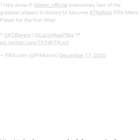
? He's done it!
@lewy_official
overcomes two of the
greatest players in history to become
#TheBest
FIFA Men's
Player for the first time!
?
@FCBayern
|
@LaczyNasPilka
??
pic.twitter.com/TK34hTXcsS
— FIFA.com (@FIFAcom)
December 17, 2020