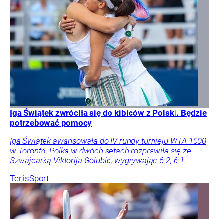
Iga Świątek zwróciła się do kibiców z Polski. Będzie
potrzebować pomocy
Iga Świątek awansowała do IV rundy turnieju WTA 1000
w Toronto. Polka w dwóch setach rozprawiła się ze
Szwajcarką Viktorija Golubic, wygrywając 6:2, 6:1.
Tenis
Sport