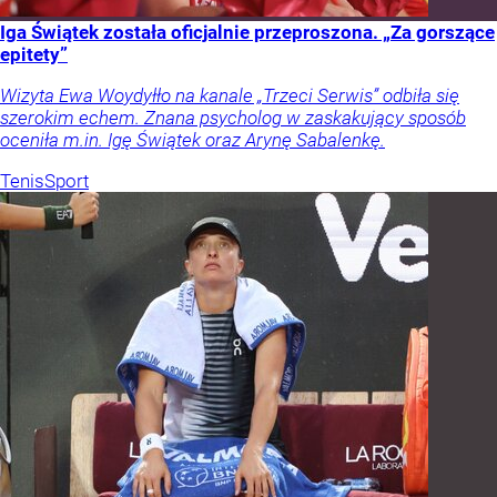
Iga Świątek została oficjalnie przeproszona. „Za gorszące
epitety”
Wizyta Ewa Woydyłło na kanale „Trzeci Serwis” odbiła się
szerokim echem. Znana psycholog w zaskakujący sposób
oceniła m.in. Igę Świątek oraz Arynę Sabalenkę.
Tenis
Sport