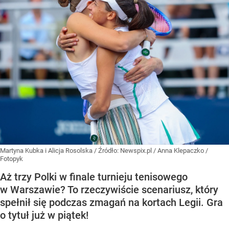
Martyna Kubka i Alicja Rosolska
/ Źródło:
Newspix.pl
/
Anna Klepaczko /
Fotopyk
Aż trzy Polki w finale turnieju tenisowego
w Warszawie? To rzeczywiście scenariusz, który
spełnił się podczas zmagań na kortach Legii. Gra
o tytuł już w piątek!