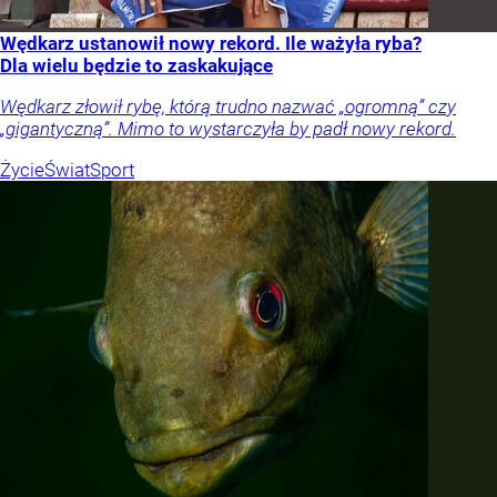
Wędkarz ustanowił nowy rekord. Ile ważyła ryba?
Dla wielu będzie to zaskakujące
Wędkarz złowił rybę, którą trudno nazwać „ogromną” czy
„gigantyczną”. Mimo to wystarczyła by padł nowy rekord.
Życie
Świat
Sport