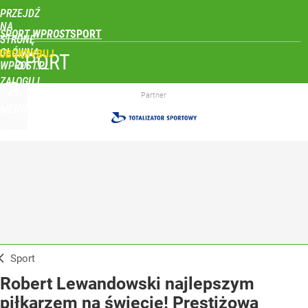
PRZEJDŹ
NA
SPORT WPROST
STRONĘ
GŁÓWNĄ
UBSKRYBUJ
SPORT
WPROST.PL
ZALOGUJ
Partner
MENU
Sport
Robert Lewandowski najlepszym
piłkarzem na świecie! Prestiżowa