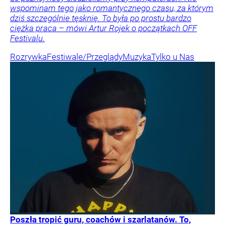
wspominam tego jako romantycznego czasu, za którym
dziś szczególnie tęsknię. To była po prostu bardzo
ciężka praca – mówi Artur Rojek o początkach OFF
Festivalu.
Rozrywka
Festiwale/Przeglądy
Muzyka
Tylko u Nas
Poszła tropić guru, coachów i szarlatanów. To,