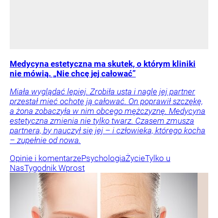
Medycyna estetyczna ma skutek, o którym kliniki
nie mówią. „Nie chcę jej całować”
Miała wyglądać lepiej. Zrobiła usta i nagle jej partner
przestał mieć ochotę ją całować. On poprawił szczękę,
a żona zobaczyła w nim obcego mężczyznę. Medycyna
estetyczna zmienia nie tylko twarz. Czasem zmusza
partnera, by nauczył się jej – i człowieka, którego kocha
– zupełnie od nowa.
Opinie i komentarze
Psychologia
Życie
Tylko u
Nas
Tygodnik Wprost