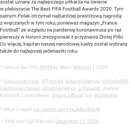
został uznany za najlepszego piłkarza na świecie
w plebiscycie The Best FIFA Football Awards 2020. Tym
samym Polak otrzymał najbardziej prestiżową nagrodą
z wręczanych w tym roku, ponieważ magazyn „France
Football” ze względu na pandemię koronawirusa po raz
pierwszy w historii zrezygnował z przyznania Złotej Piłki.
Co więcej, kapitan naszej narodowej kadry został wybrany
także do najlepszej jedenastki roku.
? Here is the FIFA
@FIFPro
Men's
#World11
2020:
?
@Alissonbecker
,
@TrentAA
,
@SergioRamos
,
@VirgilvDijk
,
@AlphonsoDavies
,
@DeBruyneKev
,
@Thiago6
, Joshua
Kimmich, Lionel Messi,
@lewy_official
and
@Cristiano
? What a team!
pic.twitter.com/9yJMGr4A6M
— FIFA.com (@FIFAcom)
December 17, 2020