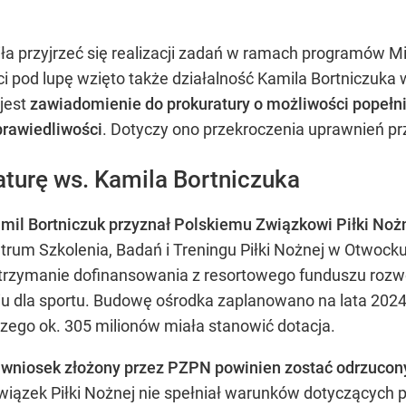
ła przyjrzeć się realizacji zadań w ramach programów Mi
pod lupę wzięto także działalność Kamila Bortniczuka w
jest
zawiadomienie do prokuratury o możliwości popełni
prawiedliwości
. Dotyczy ono przekroczenia uprawnień prz
turę ws. Kamila Bortniczuka
mil Bortniczuk przyznał Polskiemu Związkowi Piłki Noż
um Szkolenia, Badań i Treningu Piłki Nożnej w Otwock
otrzymanie dofinansowania z resortowego funduszu rozwo
iu dla sportu. Budowę ośrodka zaplanowano na lata 202
czego ok. 305 milionów miała stanowić dotacja.
e
wniosek złożony przez PZPN powinien zostać odrzucon
ki Związek Piłki Nożnej nie spełniał warunków dotyczący