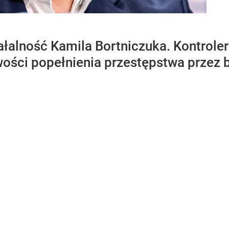
ałalność Kamila Bortniczuka. Kontrole
ości popełnienia przestępstwa przez b