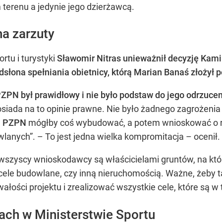
 terenu a jedynie jego dzierżawcą.
a zarzuty
rtu i turystyki
Sławomir Nitras unieważnił decyzję Kami
 odsłona spełniania obietnicy, którą Marian Banaś złożył
ZPN był prawidłowy i nie było podstaw do jego odrzuce
ada na to opinie prawne. Nie było żadnego zagrożenia d
ę
PZPN
mógłby coś wybudować, a potem wnioskować o re
lanych”. – To jest jedna wielka kompromitacja – ocenił.
e wszyscy wnioskodawcy są właścicielami gruntów, na któ
le budowlane, czy inną nieruchomością. Ważne, żeby ta 
ałości projektu i zrealizować wszystkie cele, które są w 
ach w Ministerstwie Sportu