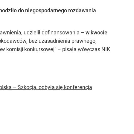
hodziło do niegospodarnego rozdawania
rawnienia, udzielił dofinansowania –
w kwocie
oskodawców, bez uzasadnienia prawnego,
ów komisji konkursowej” – pisała wówczas NIK
lska – Szkocja, odbyła się konferencja