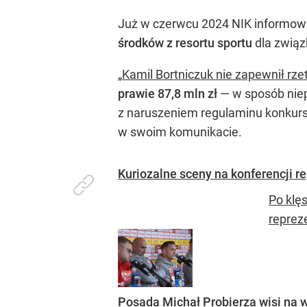
Już w czerwcu 2024 NIK informowa
środków z resortu sportu
dla związ
„
Kamil Bortniczuk nie zapewnił rze
prawie 87,8 mln zł
— w sposób niep
z naruszeniem regulaminu konkurs
w swoim komunikacie.
Kuriozalne sceny na konferencji r
Po klę
reprez
Posada Michał Probierza wisi na w