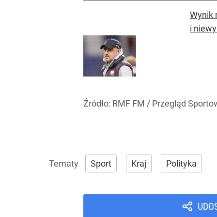
Wynik 
i niew
Źródło:
RMF FM
/
Przegląd Sporto
Sport
Kraj
Polityka
UDO