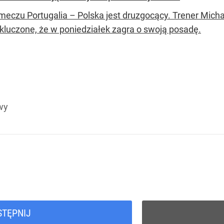
meczu Portugalia – Polska jest druzgocący. Trener Mich
ykluczone, że w poniedziałek zagra o swoją posadę.
wy
STĘPNIJ