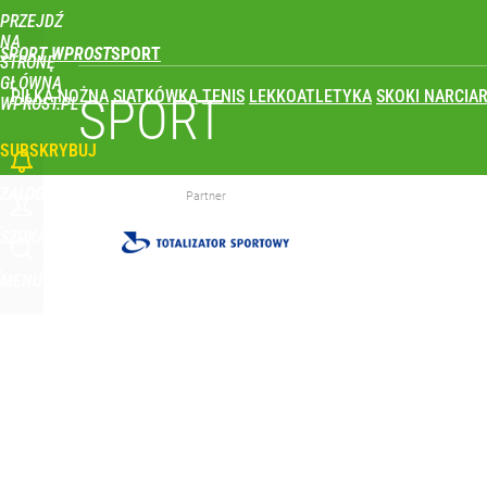
PRZEJDŹ
Udostępnij
0
Skomentuj
NA
SPORT WPROST
STRONĘ
GŁÓWNĄ
PIŁKA NOŻNA
SIATKÓWKA
TENIS
LEKKOATLETYKA
SKOKI NARCIAR
SPORT
WPROST.PL
SUBSKRYBUJ
ZALOGUJ
Partner
SZUKAJ
MENU