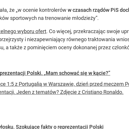
ła, że „w ocenie kontrolerów
w czasach rządów PiS doc
ków sportowych na trenowanie młodzieży”.
telnego wyboru ofert
. Co więcej, przekraczając swoje up
rzejrzysty i niezapewniający równego traktowania wni
u, a także z pominięciem oceny dokonanej przez członk
eprezentacji Polski. „Mam schować się w kącie?”
sce 1:5 z Portugalią w Warszawie, dzień przed meczem Po
entacji. Jeden z tematów? Zdjęcie z Cristiano Ronaldo.
łosku. Szokujące fakty o reprezentacji Polski