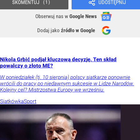
SKOMENTUJ
UDOSTĘPNIJ
1
Obserwuj nas
w
Google News
Dodaj jako
źródło w Google
Nikola Grbić podjął kluczową decyzję. Ten skład
powalczy o złoto ME?
W poniedziałek (tj. 10 sierpnia) polscy siatkarze ponownie
wrócili do pracy po niedawnym sukcesie w Lidze Narodów.
Kolejny cel? Mistrzostwa Europy we wrześniu.
Siatkówka
Sport