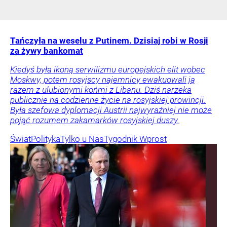
Tańczyła na weselu z Putinem. Dzisiaj robi w Rosji
za żywy bankomat
Kiedyś była ikoną serwilizmu europejskich elit wobec
Moskwy, potem rosyjscy najemnicy ewakuowali ją
razem z ulubionymi końmi z Libanu. Dziś narzeka
publicznie na codzienne życie na rosyjskiej prowincji.
Była szefowa dyplomacji Austrii najwyraźniej nie może
pojąć rozumem zakamarków rosyjskiej duszy.
Świat
Polityka
Tylko u Nas
Tygodnik Wprost