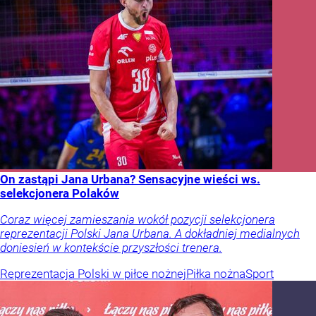
On zastąpi Jana Urbana? Sensacyjne wieści ws.
selekcjonera Polaków
Coraz więcej zamieszania wokół pozycji selekcjonera
reprezentacji Polski Jana Urbana. A dokładniej medialnych
doniesień w kontekście przyszłości trenera.
Reprezentacja Polski w piłce nożnej
Piłka nożna
Sport