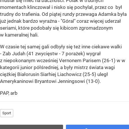
musiał się mieć na baczności. Polak w trudnych
momentach klinczował i nisko się pochylał, przez co był
trudny do trafienia. Od piątej rundy przewaga Adamka była
już jednak bardzo wyraźna - "Góral" coraz więcej uderzał
seriami, które podobały się kibicom zgromadzonym
w kameralnej hali.
W czasie tej samej gali odbyły się też inne ciekawe walki
- Zab Judah (41 zwycięstw - 7 porażek) wygrał
z niepokonanym wcześniej Vernonem Parisem (26-1) w w
kategorii junior półśredniej, a były mistrz świata wagi
ciężkiej Białorusin Siarhiej Liachowicz (25-5) uległ
Amerykaninowi Bryantowi Jenningsowi (13-0).
PAP, arb
Sport