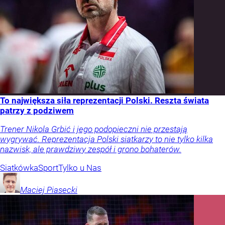
To największa siła reprezentacji Polski. Reszta świata
patrzy z podziwem
Trener Nikola Grbić i jego podopieczni nie przestają
wygrywać. Reprezentacja Polski siatkarzy to nie tylko kilka
nazwisk, ale prawdziwy zespół i grono bohaterów.
Siatkówka
Sport
Tylko u Nas
Maciej
Piasecki