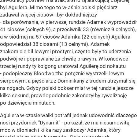
był Aguilera. Mimo tego to właśnie polski pięściarz
zadawał więcej ciosów i był dokładniejszy
- dla porównania, w pierwszej rundzie Adamek wyprowadził
41 ciosów (celnych 9), a przeciwnik 33 (również 9 celnych),
a w siódmej na 57 ciosów Adamka (22 celnych) Aguilera
odpowiedział 38 ciosami (13 celnymi). Adamek
znakomicie bił lewymi prostymi, często były to uderzenia
podwójne i poprawiane za chwilę prawym. W końcówce
trzeciej rundy tylko gong uratował Aguilerę od nokautu
- podopieczny Bloodwortha potężnie wystrzelił lewym
sierpowym, a pięściarz z Dominikany z trudem utrzymał się
na nogach. Gdyby polski bokser miał w tej rundzie jeszcze
kilka sekund, prawdopodobnie zakończyłby rywalizację
po dziewięciu minutach.
Aguilera w czasie walki potrafił jednak udowodnić dlaczego
nosi przydomek "Dynamit" - pokazał, że ma niesamowitą
moc w dłoniach i kilka razy zaskoczył Adamka, który