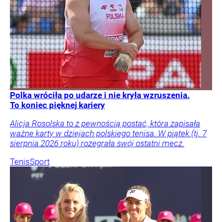
Polka wróciła po udarze i nie kryła wzruszenia.
To koniec pięknej kariery
Alicja Rosolska to z pewnością postać, która zapisała
ważne karty w dziejach polskiego tenisa. W piątek (tj. 7
sierpnia 2026 roku) rozegrała swój ostatni mecz.
Tenis
Sport