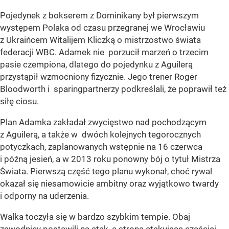
Pojedynek z bokserem z Dominikany był pierwszym
występem Polaka od czasu przegranej we Wrocławiu
z Ukraińcem Witalijem Kliczką o mistrzostwo świata
federacji WBC. Adamek nie porzucił marzeń o trzecim
pasie czempiona, dlatego do pojedynku z Aguilerą
przystąpił wzmocniony fizycznie. Jego trener Roger
Bloodworth i sparingpartnerzy podkreślali, że poprawił też
siłę ciosu.
Plan Adamka zakładał zwycięstwo nad pochodzącym
z Aguilerą, a także w dwóch kolejnych tegorocznych
potyczkach, zaplanowanych wstępnie na 16 czerwca
i późną jesień, a w 2013 roku ponowny bój o tytuł Mistrza
Świata. Pierwszą część tego planu wykonał, choć rywal
okazał się niesamowicie ambitny oraz wyjątkowo twardy
i odporny na uderzenia.
Walka toczyła się w bardzo szybkim tempie. Obaj
zawodnicy postawili na atak, a stroną atakującą częściej