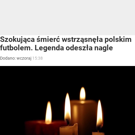
Szokująca śmierć wstrząsnęła polskim
futbolem. Legenda odeszła nagle
Dodano:
wczoraj
15:38