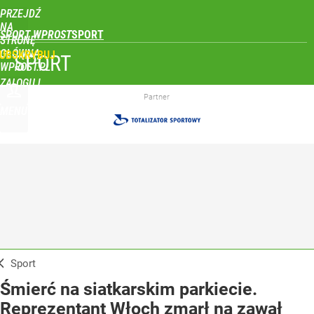
PRZEJDŹ
NA
SPORT WPROST
STRONĘ
GŁÓWNĄ
UBSKRYBUJ
SPORT
WPROST.PL
ZALOGUJ
Partner
MENU
Sport
Śmierć na siatkarskim parkiecie.
Reprezentant Włoch zmarł na zawał