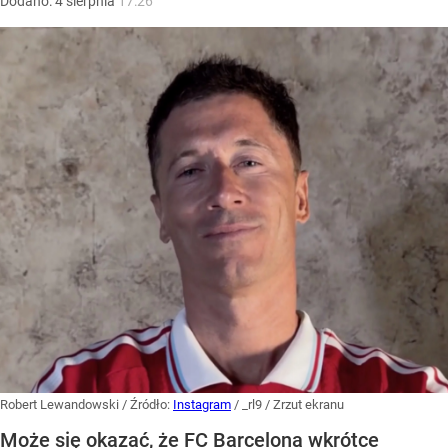
Dodano:
4
sierpnia
17:26
Robert Lewandowski
/ Źródło:
Instagram
/
_rl9 / Zrzut ekranu
Może się okazać, że FC Barcelona wkrótce