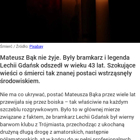
Śmierć
/ Źródło:
Pixabay
Mateusz Bąk nie żyje. Były bramkarz i legenda
Lechii Gdańsk odszedł w wieku 43 lat. Szokujące
wieści o śmierci tak znanej postaci wstrząsnęły
środowiskiem.
Nie ma co ukrywać, postać Mateusza Bąka przez wiele lat
przewijała się przez boiska – tak właściwie na każdym
szczeblu rozgrywkowym. Było to w głównej mierze
związane z faktem, że bramkarz Lechii Gdańsk był wierny
barwom klubu z Trójmiasta, przechodząc z ukochaną
drużyną długą drogę z amatorskich, następnie
półamatorskich, aż w końcu do w pełni profesjonalnych