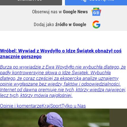
Obserwuj nas
w
Google News
Dodaj jako
źródło w Google
Wróbel: Wywiad z Woydyłło o Idze Świątek obnażył coś
znacznie gorszego
Burza po wywiadzie z Ewą Woydyłło nie wybuchła dlatego, że
padły kontrowersyjne słowa o Idze Świątek. Wybuchła
dlatego, że coraz częściej za ekspercką analizę uznajemy
opinie wygłaszane bez wiedzy, faktów i odpowiedzialności.
Internet od dawna premiuje nie tych, którzy wiedzą najwięcej,
lecz tych, którzy mówią najgłośniej.
Opinie i komentarze
Kraj
Sport
Tylko u Nas