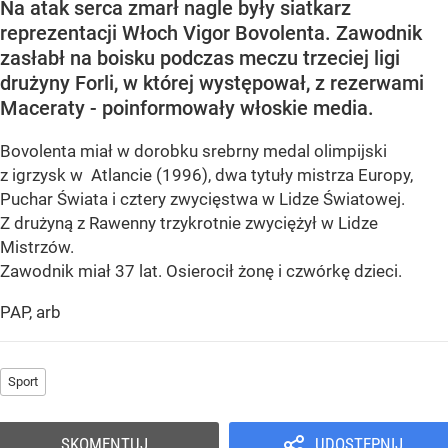
Na atak serca zmarł nagle były siatkarz
reprezentacji Włoch Vigor Bovolenta. Zawodnik
zasłabł na boisku podczas meczu trzeciej ligi
drużyny Forli, w której występował, z rezerwami
Maceraty - poinformowały włoskie media.
Bovolenta miał w dorobku srebrny medal olimpijski
z igrzysk w Atlancie (1996), dwa tytuły mistrza Europy,
Puchar Świata i cztery zwycięstwa w Lidze Światowej.
Z drużyną z Rawenny trzykrotnie zwyciężył w Lidze
Mistrzów.
Zawodnik miał 37 lat. Osierocił żonę i czwórkę dzieci.
PAP, arb
Sport
SKOMENTUJ
UDOSTĘPNIJ