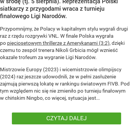
w środę (tj. 5 sierpnia). Reprezentacja Polski
siatkarzy z przygodami wraca z turnieju
finałowego Ligi Narodów.
Przypomnijmy, że Polacy w kapitalnym stylu wygrali drugi
raz z rzędu rozgrywki VNL. W finale Polska wygrała
po
pięciosetowym thrillerze z Amerykanami (3:2)
, dzięki
czemu to zespół trenera Nikoli Grbicia mógł wznieść
okazałe trofeum za wygranie Ligi Narodów.
Mistrzowie Europy (2023) i wicemistrzowie olimpijscy
(2024) raz jeszcze udowodnili, że w pełni zasłużenie
zajmują pierwszą lokatę w rankingu światowym FIVB. Pod
tym względem nic się nie zmieniło po turnieju finałowym
w chińskim Ningbo, co więcej, sytuacja jest...
CZYTAJ DALEJ