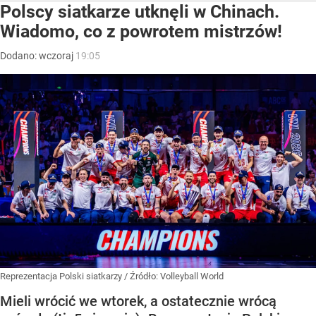
Polscy siatkarze utknęli w Chinach.
Wiadomo, co z powrotem mistrzów!
Dodano:
wczoraj
19:05
Reprezentacja Polski siatkarzy
/ Źródło:
Volleyball World
Mieli wrócić we wtorek, a ostatecznie wrócą