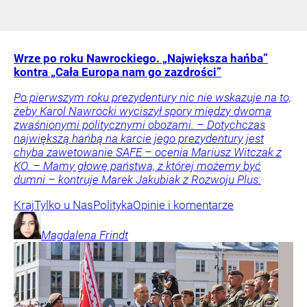
Wrze po roku Nawrockiego. „Największa hańba”
kontra „Cała Europa nam go zazdrości”
Po pierwszym roku prezydentury nic nie wskazuje na to,
żeby Karol Nawrocki wyciszył spory między dwoma
zwaśnionymi politycznymi obozami. – Dotychczas
największą hańbą na karcie jego prezydentury jest
chyba zawetowanie SAFE – ocenia Mariusz Witczak z
KO. – Mamy głowę państwa, z której możemy być
dumni – kontruje Marek Jakubiak z Rozwoju Plus.
Kraj
Tylko u Nas
Polityka
Opinie i komentarze
Magdalena
Frindt