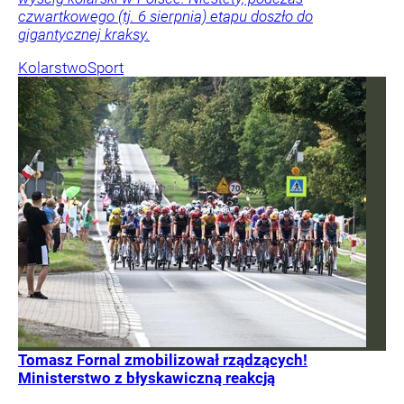
czwartkowego (tj. 6 sierpnia) etapu doszło do
gigantycznej kraksy.
Kolarstwo
Sport
Tomasz Fornal zmobilizował rządzących!
Ministerstwo z błyskawiczną reakcją