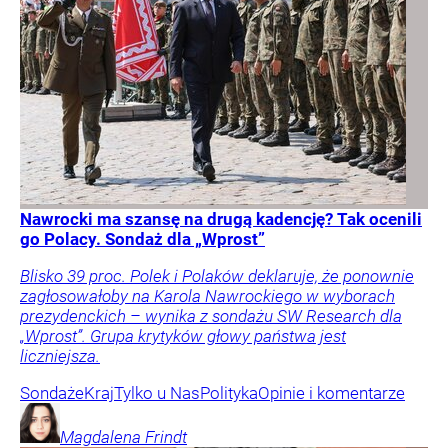
Nawrocki ma szansę na drugą kadencję? Tak ocenili
go Polacy. Sondaż dla „Wprost”
Blisko 39 proc. Polek i Polaków deklaruje, że ponownie
zagłosowałoby na Karola Nawrockiego w wyborach
prezydenckich – wynika z sondażu SW Research dla
„Wprost”. Grupa krytyków głowy państwa jest
liczniejsza.
Sondaże
Kraj
Tylko u Nas
Polityka
Opinie i komentarze
Magdalena
Frindt