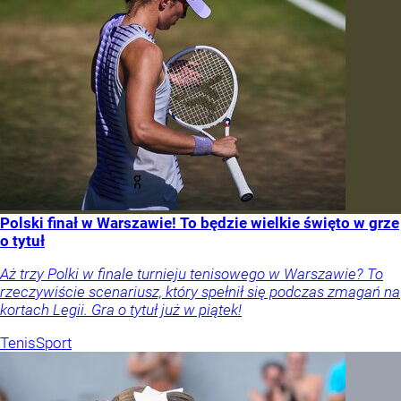
Polski finał w Warszawie! To będzie wielkie święto w grze
o tytuł
Aż trzy Polki w finale turnieju tenisowego w Warszawie? To
rzeczywiście scenariusz, który spełnił się podczas zmagań na
kortach Legii. Gra o tytuł już w piątek!
Tenis
Sport