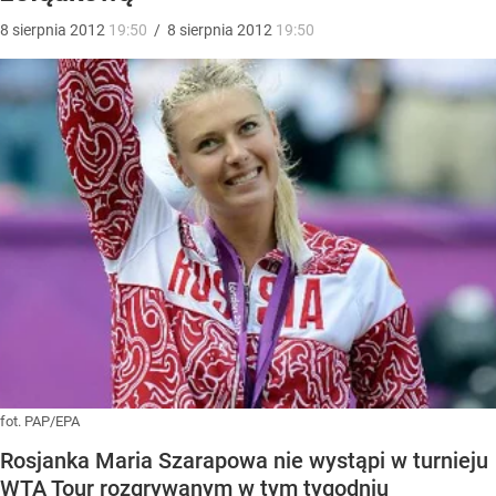
8
sierpnia
2012
19:50
/
8
sierpnia
2012
19:50
fot. PAP/EPA
Rosjanka Maria Szarapowa nie wystąpi w turnieju
WTA Tour rozgrywanym w tym tygodniu