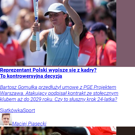
Reprezentant Polski wypisze się z kadry?
To kontrowersyjna decyzja
Bartosz Gomułka przedłużył umowę z PGE Projektem
Warszawa. Atakujący podpisał kontrakt ze stołecznym
klubem aż do 2029 roku. Czy to słuszny krok 24-latka?
Siatkówka
Sport
Maciej
Piasecki