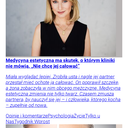
Medycyna estetyczna ma skutek, o którym kliniki
nie mówią. „Nie chcę jej całować”
Miała wyglądać lepiej. Zrobiła usta i nagle jej partner
przestał mieć ochotę ją całować. On poprawił szczękę,
a żona zobaczyła w nim obcego mężczyznę. Medycyna
estetyczna zmienia nie tylko twarz. Czasem zmusza
partnera, by nauczył się jej – i człowieka, którego kocha
– zupełnie od nowa.
Opinie i komentarze
Psychologia
Życie
Tylko u
Nas
Tygodnik Wprost