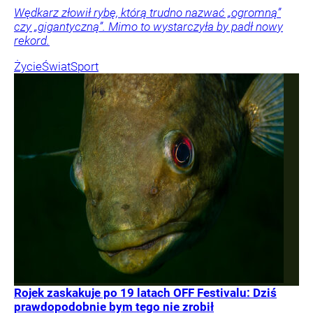
Wędkarz złowił rybę, którą trudno nazwać „ogromną”
czy „gigantyczną”. Mimo to wystarczyła by padł nowy
rekord.
Życie
Świat
Sport
Rojek zaskakuje po 19 latach OFF Festivalu: Dziś
prawdopodobnie bym tego nie zrobił