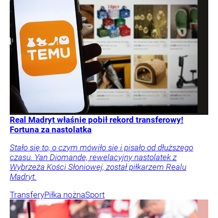
Real Madryt właśnie pobił rekord transferowy!
Fortuna za nastolatka
Stało się to, o czym mówiło się i pisało od dłuższego
czasu. Yan Diomande, rewelacyjny nastolatek z
Wybrzeża Kości Słoniowej, został piłkarzem Realu
Madryt.
Transfery
Piłka nożna
Sport