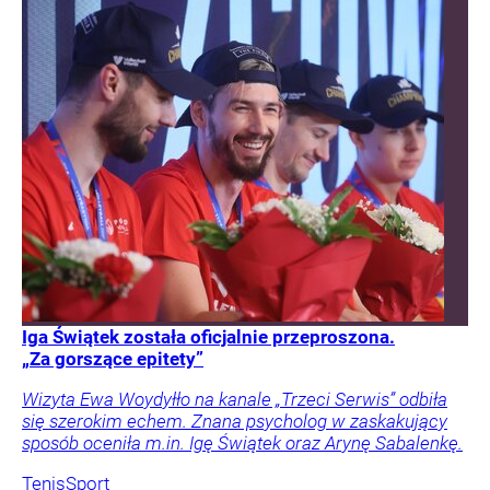
Iga Świątek została oficjalnie przeproszona.
„Za gorszące epitety”
Wizyta Ewa Woydyłło na kanale „Trzeci Serwis” odbiła
się szerokim echem. Znana psycholog w zaskakujący
sposób oceniła m.in. Igę Świątek oraz Arynę Sabalenkę.
Tenis
Sport