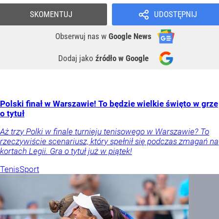
SKOMENTUJ
UDOSTĘPNIJ
Obserwuj nas
w
Google News
Dodaj jako
źródło w Google
Polski finał w Warszawie! To będzie wielkie święto w grze
o tytuł
Aż trzy Polki w finale turnieju tenisowego w Warszawie? To
rzeczywiście scenariusz, który spełnił się podczas zmagań na
kortach Legii. Gra o tytuł już w piątek!
Tenis
Sport