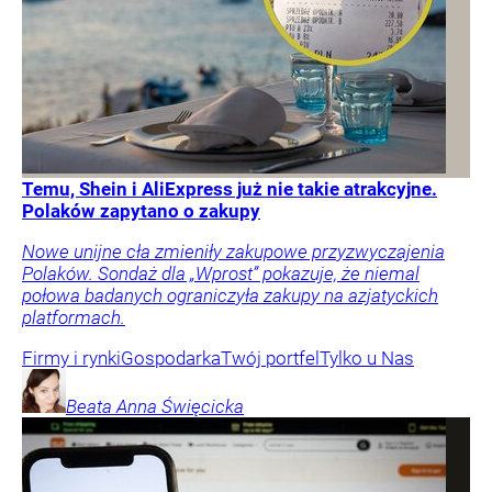
Temu, Shein i AliExpress już nie takie atrakcyjne.
Polaków zapytano o zakupy
Nowe unijne cła zmieniły zakupowe przyzwyczajenia
Polaków. Sondaż dla „Wprost” pokazuje, że niemal
połowa badanych ograniczyła zakupy na azjatyckich
platformach.
Firmy i rynki
Gospodarka
Twój portfel
Tylko u Nas
Beata Anna
Święcicka