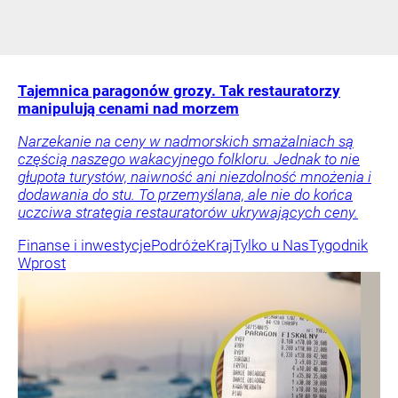
Tajemnica paragonów grozy. Tak restauratorzy
manipulują cenami nad morzem
Narzekanie na ceny w nadmorskich smażalniach są
częścią naszego wakacyjnego folkloru. Jednak to nie
głupota turystów, naiwność ani niezdolność mnożenia i
dodawania do stu. To przemyślana, ale nie do końca
uczciwa strategia restauratorów ukrywających ceny.
Finanse i inwestycje
Podróże
Kraj
Tylko u Nas
Tygodnik
Wprost