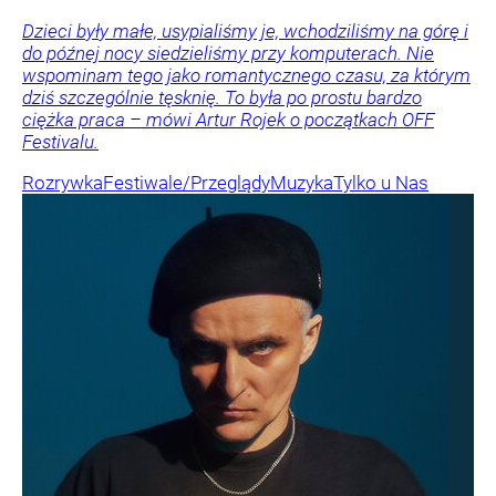
Dzieci były małe, usypialiśmy je, wchodziliśmy na górę i
do późnej nocy siedzieliśmy przy komputerach. Nie
wspominam tego jako romantycznego czasu, za którym
dziś szczególnie tęsknię. To była po prostu bardzo
ciężka praca – mówi Artur Rojek o początkach OFF
Festivalu.
Rozrywka
Festiwale/Przeglądy
Muzyka
Tylko u Nas