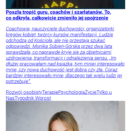
Poszła tropić guru, coachów i szarlatanów. To,
co odkryła, całkowicie zmieniło jej spojrzenie
Coachowie, nauczyciele duchowości, organizatorki
kręgów kobiet, twórcy kursów manifestacji. Ludzie
odchodzą od Kościoła, ale nie przestają szukać
odpowiedzi. Monika Sobień-Górska przez dwa lata
sprawdzała, co naprawdę kryje się za obietnicami
uzdrowienia, transformacji i odnalezienia sensu. „Im
dłużej pracowałam nad książką, tym mniej interesowało
mnie, czy nowa duchowość jest dobra czy zła. Coraz
bardziej interesowało mnie, dlaczego tak wielu ludzi jej
potrzebuje”.
Rozwój osobisty
Terapie
Psychologia
Życie
Tylko u
Nas
Tygodnik Wprost