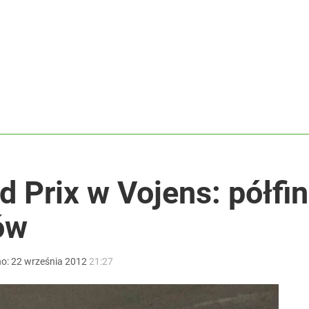
stwo z błyskawiczną reakcją
ł coś znacznie gorszego
i go Polacy. Sondaż dla „Wprost”
 Prix w Vojens: półfin
ów
no:
22
września
2012
21:27