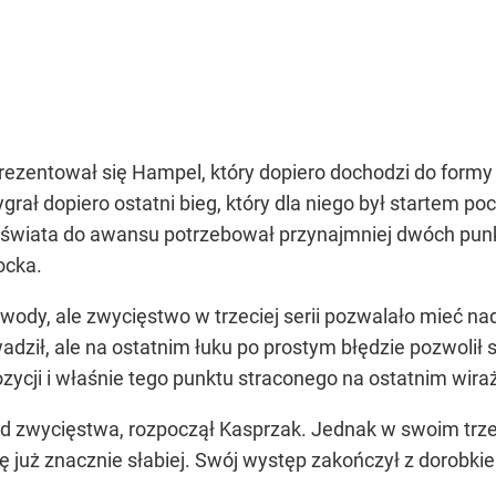
zaprezentował się Hampel, który dopiero dochodzi do formy
rał dopiero ostatni bieg, który dla niego był startem poc
z świata do awansu potrzebował przynajmniej dwóch punk
ocka.
awody, ale zwycięstwo w trzeciej serii pozwalało mieć n
adził, ale na ostatnim łuku po prostym błędzie pozwolił
pozycji i właśnie tego punktu straconego na ostatnim wir
 od zwycięstwa, rozpoczął Kasprzak. Jednak w swoim trz
 już znacznie słabiej. Swój występ zakończył z dorobki