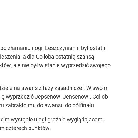
 po złamaniu nogi. Leszczynianin był ostatni
ieszenia, a dla Golloba ostatnią szansą
tów, ale nie był w stanie wyprzedzić swojego
adzieję na awans z fazy zasadniczej. W swoim
 się wyprzedzić Jepsenowi Jensenowi. Gollob
ażu zabrakło mu do awansu do półfinału.
ecim występie uległ groźnie wyglądającemu
em czterech punktów.