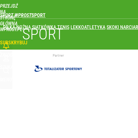
PRZEJDŹ
Udostępnij
0
Skomentuj
NA
SPORT WPROST
STRONĘ
GŁÓWNĄ
PIŁKA NOŻNA
SIATKÓWKA
TENIS
LEKKOATLETYKA
SKOKI NARCIAR
Farmacja: wzrost pod presją. co czeka branżę do 
SPORT
WPROST.PL
SUBSKRYBUJ
dodaj
ZALOGUJ
Partner
Vistula x LOT: Elegancja w podróży. Premiera wspó
SZUKAJ
MENU
dodaj
Nikola Grbić w nowym „wcieleniu” w Polsce. Zaba
dodaj