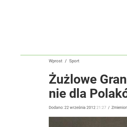
Tomasz Fornal zmobilizował rządzących! Minister
dodaj
Wróbel: Wywiad z Woydyłło o Idze Świątek obnaży
dodaj
Wprost
/
Sport
Nawrocki ma szansę na drugą kadencję? Tak ocenil
Żużlowe Grand
nie dla Polak
10
Dodano:
22
września
2012
21:27
/
Zmienio