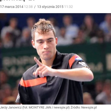
17
marca
2014
12:38
/
13
stycznia
2015
11:32
Jerzy Janowicz (fot. MCINTYRE JAN / newspix.pl)
Źródło:
Newspix.pl