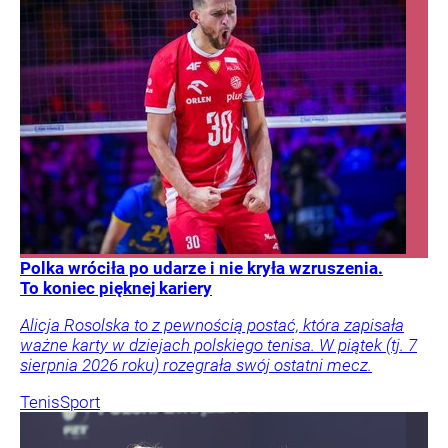
Polka wróciła po udarze i nie kryła wzruszenia.
To koniec pięknej kariery
Alicja Rosolska to z pewnością postać, która zapisała
ważne karty w dziejach polskiego tenisa. W piątek (tj. 7
sierpnia 2026 roku) rozegrała swój ostatni mecz.
Tenis
Sport