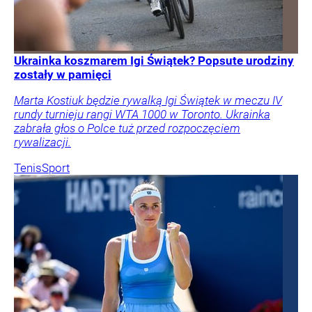
Ukrainka koszmarem Igi Świątek? Popsute urodziny
zostały w pamięci
Marta Kostiuk będzie rywalką Igi Świątek w meczu IV
rundy turnieju rangi WTA 1000 w Toronto. Ukrainka
zabrała głos o Polce tuż przed rozpoczęciem
rywalizacji.
Tenis
Sport