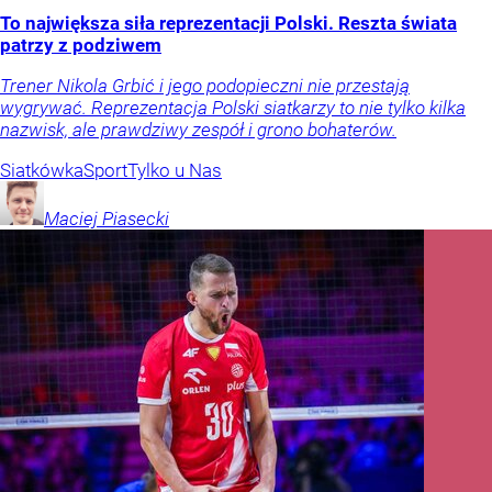
To największa siła reprezentacji Polski. Reszta świata
patrzy z podziwem
Trener Nikola Grbić i jego podopieczni nie przestają
wygrywać. Reprezentacja Polski siatkarzy to nie tylko kilka
nazwisk, ale prawdziwy zespół i grono bohaterów.
Siatkówka
Sport
Tylko u Nas
Maciej
Piasecki