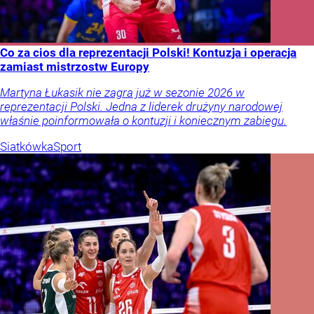
Co za cios dla reprezentacji Polski! Kontuzja i operacja
zamiast mistrzostw Europy
Martyna Łukasik nie zagra już w sezonie 2026 w
reprezentacji Polski. Jedna z liderek drużyny narodowej
właśnie poinformowała o kontuzji i koniecznym zabiegu.
Siatkówka
Sport