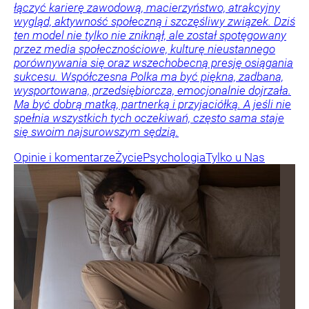
łączyć karierę zawodową, macierzyństwo, atrakcyjny
wygląd, aktywność społeczną i szczęśliwy związek. Dziś
ten model nie tylko nie zniknął, ale został spotęgowany
przez media społecznościowe, kulturę nieustannego
porównywania się oraz wszechobecną presję osiągania
sukcesu. Współczesna Polka ma być piękna, zadbana,
wysportowana, przedsiębiorcza, emocjonalnie dojrzała.
Ma być dobrą matką, partnerką i przyjaciółką. A jeśli nie
spełnia wszystkich tych oczekiwań, często sama staje
się swoim najsurowszym sędzią.
Opinie i komentarze
Życie
Psychologia
Tylko u Nas