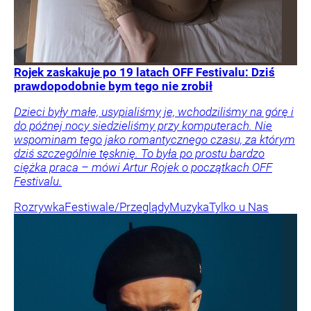
Rojek zaskakuje po 19 latach OFF Festivalu: Dziś
prawdopodobnie bym tego nie zrobił
Dzieci były małe, usypialiśmy je, wchodziliśmy na górę i
do późnej nocy siedzieliśmy przy komputerach. Nie
wspominam tego jako romantycznego czasu, za którym
dziś szczególnie tęsknię. To była po prostu bardzo
ciężka praca – mówi Artur Rojek o początkach OFF
Festivalu.
Rozrywka
Festiwale/Przeglądy
Muzyka
Tylko u Nas