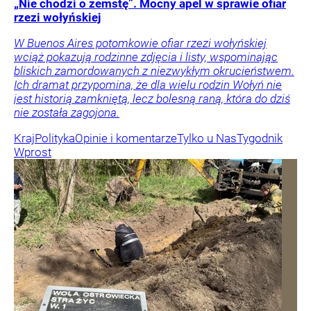
„Nie chodzi o zemstę”. Mocny apel w sprawie ofiar
rzezi wołyńskiej
W Buenos Aires potomkowie ofiar rzezi wołyńskiej
wciąż pokazują rodzinne zdjęcia i listy, wspominając
bliskich zamordowanych z niezwykłym okrucieństwem.
Ich dramat przypomina, że dla wielu rodzin Wołyń nie
jest historią zamkniętą, lecz bolesną raną, która do dziś
nie została zagojona.
Kraj
Polityka
Opinie i komentarze
Tylko u Nas
Tygodnik
Wprost