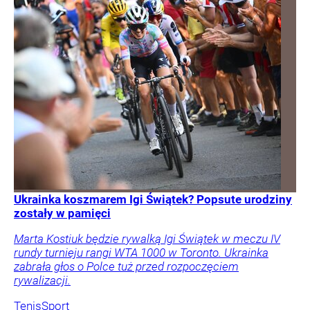
Ukrainka koszmarem Igi Świątek? Popsute urodziny
zostały w pamięci
Marta Kostiuk będzie rywalką Igi Świątek w meczu IV
rundy turnieju rangi WTA 1000 w Toronto. Ukrainka
zabrała głos o Polce tuż przed rozpoczęciem
rywalizacji.
Tenis
Sport