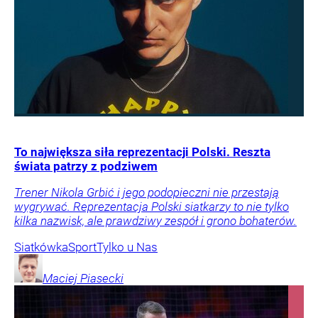
To największa siła reprezentacji Polski. Reszta
świata patrzy z podziwem
Trener Nikola Grbić i jego podopieczni nie przestają
wygrywać. Reprezentacja Polski siatkarzy to nie tylko
kilka nazwisk, ale prawdziwy zespół i grono bohaterów.
Siatkówka
Sport
Tylko u Nas
Maciej
Piasecki