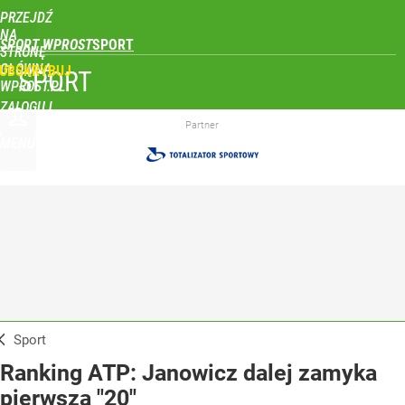
PRZEJDŹ
NA
SPORT WPROST
STRONĘ
GŁÓWNĄ
UBSKRYBUJ
SPORT
WPROST.PL
ZALOGUJ
Partner
MENU
Sport
Ranking ATP: Janowicz dalej zamyka
pierwszą "20"