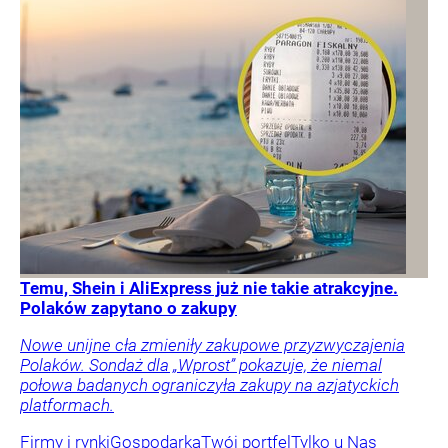
Temu, Shein i AliExpress już nie takie atrakcyjne.
Polaków zapytano o zakupy
Nowe unijne cła zmieniły zakupowe przyzwyczajenia
Polaków. Sondaż dla „Wprost” pokazuje, że niemal
połowa badanych ograniczyła zakupy na azjatyckich
platformach.
Firmy i rynki
Gospodarka
Twój portfel
Tylko u Nas