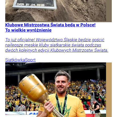
Klubowe Mistrzostwa Świata będą w Polsce!
To wielkie wyróżnienie
To już oficjalne! Województwo Śląskie będzie gościć
najlepsze męskie kluby siatkarskie świata podczas
dwóch kolejnych edycji Klubowych Mistrzostw Świata.
Siatkówka
Sport