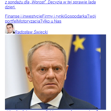
z sondażu dla „Wprost”. Decyzja w tej sprawie lada
dzień.
Finanse i inwestycje
Firmy i rynki
Gospodarka
Twój
portfel
Motoryzacja
Tylko u Nas
Radosław
Święcki