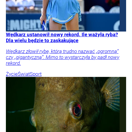
Wędkarz ustanowił nowy rekord. Ile ważyła ryba?
Dla wielu będzie to zaskakujące
Wędkarz złowił rybę, którą trudno nazwać „ogromną”
czy „gigantyczną”. Mimo to wystarczyła by padł nowy
rekord.
Życie
Świat
Sport