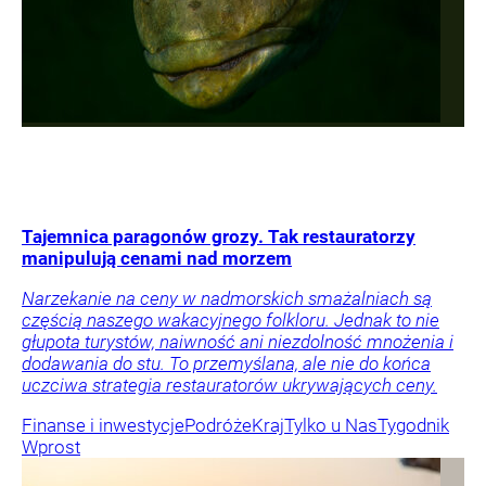
Tajemnica paragonów grozy. Tak restauratorzy
manipulują cenami nad morzem
Narzekanie na ceny w nadmorskich smażalniach są
częścią naszego wakacyjnego folkloru. Jednak to nie
głupota turystów, naiwność ani niezdolność mnożenia i
dodawania do stu. To przemyślana, ale nie do końca
uczciwa strategia restauratorów ukrywających ceny.
Finanse i inwestycje
Podróże
Kraj
Tylko u Nas
Tygodnik
Wprost