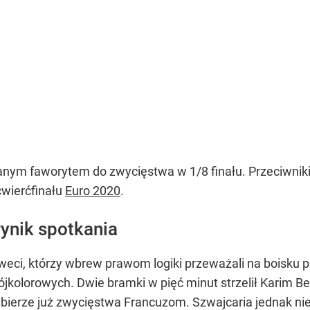
nym faworytem do zwycięstwa w 1/8 finału. Przeciwnikie
ćwierćfinału
Euro 2020
.
wynik spotkania
weci, którzy wbrew prawom logiki przeważali na boisku 
jkolorowych. Dwie bramki w pięć minut strzelił Karim Ben
dbierze już zwycięstwa Francuzom. Szwajcaria jednak nie