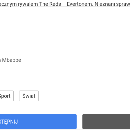
ecznym rywalem The Reds – Evertonem. Nieznani sprawc
an Mbappe
Sport
Świat
STĘPNIJ