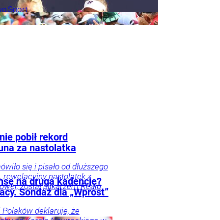
wo
Sport
ie pobił rekord
una za nastolatka
ówiło się i pisało od dłuższego
 rewelacyjny nastolatek z
nsę na drugą kadencję?
owej, został piłkarzem Realu
lacy. Sondaż dla „Wprost”
i Polaków deklaruje, że