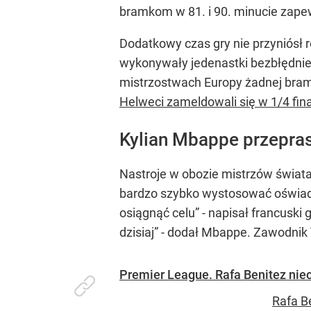
bramkom w 81. i 90. minucie zape
Dodatkowy czas gry nie przyniósł r
wykonywały jedenastki bezbłędnie, 
mistrzostwach Europy żadnej bramk
Helweci zameldowali się w 1/4 fin
Kylian Mbappe przepra
Nastroje w obozie mistrzów świat
bardzo szybko wystosować oświadc
osiągnąć celu” - napisał francuski
dzisiaj” - dodał Mbappe. Zawodnik
Premier League. Rafa Benitez nie
Rafa B