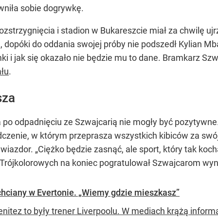
wniła sobie dogrywkę.
ozstrzygnięcia i stadion w Bukareszcie miał za chwilę uj
dopóki do oddania swojej próby nie podszedł Kylian Mbap
i i jak się okazało nie będzie mu to dane. Bramkarz Szw
ału
.
sza
a po odpadnięciu ze Szwajcarią nie mogły być pozytywn
zenie, w którym przeprasza wszystkich kibiców za swój
 gwiazdor. „Ciężko będzie zasnąć, ale sport, który tak ko
 Trójkolorowych na koniec pogratulował Szwajcarom wyni
chciany w Evertonie. „Wiemy gdzie mieszkasz”
enitez to były trener Liverpoolu. W mediach krążą inform