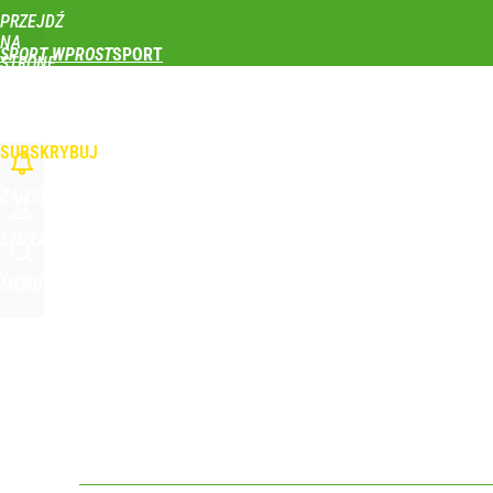
PRZEJDŹ
Udostępnij
0
Skomentuj
NA
SPORT WPROST
STRONĘ
GŁÓWNĄ
PIŁKA NOŻNA
SIATKÓWKA
TENIS
LEKKOATLETYKA
SKOKI NARCIAR
To największa siła reprezentacji Polski. Reszta ś
WPROST.PL
SUBSKRYBUJ
dodaj
ZALOGUJ
„Nie chodzi o zemstę”. Mocny apel w sprawie ofiar 
SZUKAJ
MENU
dodaj
Wróbel: Wywiad z Woydyłło o Idze Świątek obnaży
dodaj