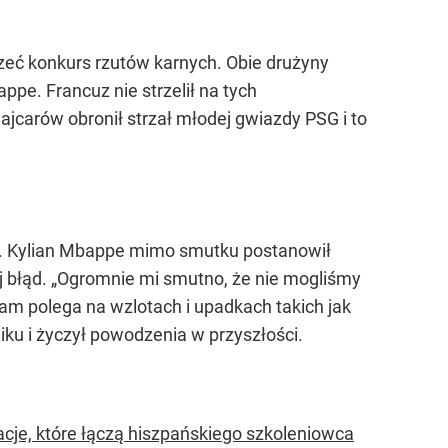
rzeć konkurs rzutów karnych. Obie drużyny
pe. Francuz nie strzelił na tych
ajcarów obronił strzał młodej gwiazdy PSG i to
e. Kylian Mbappe mimo smutku postanowił
 błąd. „Ogromnie mi smutno, że nie mogliśmy
cham polega na wzlotach i upadkach takich jak
ku i życzył powodzenia w przyszłości.
acje, które łączą hiszpańskiego szkoleniowca