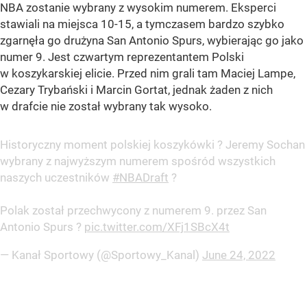
NBA zostanie wybrany z wysokim numerem. Eksperci
stawiali na miejsca 10-15, a tymczasem bardzo szybko
zgarnęła go drużyna San Antonio Spurs, wybierając go jako
numer 9. Jest czwartym reprezentantem Polski
w koszykarskiej elicie. Przed nim grali tam Maciej Lampe,
Cezary Trybański i Marcin Gortat, jednak żaden z nich
w drafcie nie został wybrany tak wysoko.
Historyczny moment polskiej koszykówki ? Jeremy Sochan
wybrany z najwyższym numerem spośród wszystkich
naszych uczestników
#NBADraft
?
Polak został przechwycony z numerem 9. przez San
Antonio Spurs ?
pic.twitter.com/XFj1SBcX4t
— Kanał Sportowy (@Sportowy_Kanal)
June 24, 2022