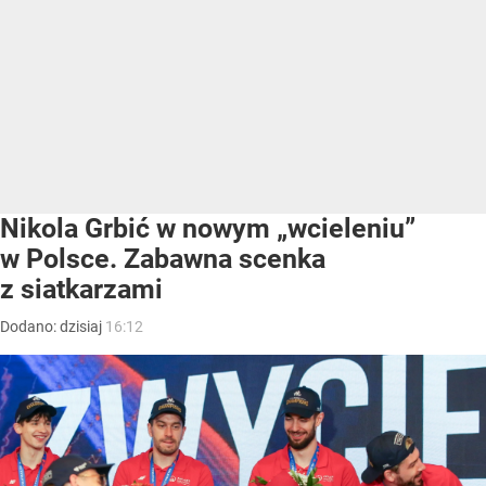
Nikola Grbić w nowym „wcieleniu”
w Polsce. Zabawna scenka
z siatkarzami
Dodano:
dzisiaj
16:12