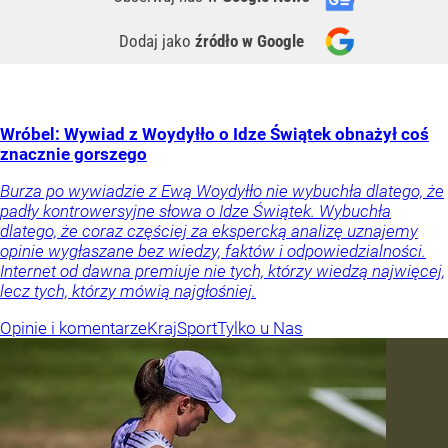
Dodaj jako
źródło w Google
Wróbel: Wywiad z Woydyłło o Idze Świątek obnażył coś
znacznie gorszego
Burza po wywiadzie z Ewą Woydyłło nie wybuchła dlatego, że
padły kontrowersyjne słowa o Idze Świątek. Wybuchła
dlatego, że coraz częściej za ekspercką analizę uznajemy
opinie wygłaszane bez wiedzy, faktów i odpowiedzialności.
Internet od dawna premiuje nie tych, którzy wiedzą najwięcej,
lecz tych, którzy mówią najgłośniej.
Opinie i komentarze
Kraj
Sport
Tylko u Nas