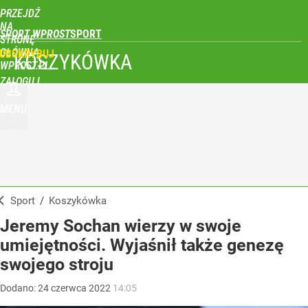
PRZEJDŹ
NA
SPORT WPROST
STRONĘ
GŁÓWNĄ
UBSKRYBUJ
KOSZYKÓWKA
WPROST.PL
ZALOGUJ
MENU
Sport
/
Koszykówka
Jeremy Sochan wierzy w swoje
umiejętności. Wyjaśnił także genezę
swojego stroju
Dodano:
24
czerwca
2022
14:05