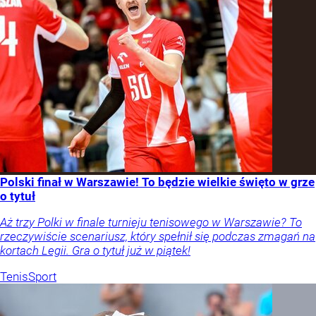
Polski finał w Warszawie! To będzie wielkie święto w grze
o tytuł
Aż trzy Polki w finale turnieju tenisowego w Warszawie? To
rzeczywiście scenariusz, który spełnił się podczas zmagań na
kortach Legii. Gra o tytuł już w piątek!
Tenis
Sport