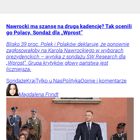
Nawrocki ma szansę na drugą kadencję? Tak ocenili
go Polacy. Sondaż dla „Wprost”
Blisko 39 proc. Polek i Polaków deklaruje, że ponownie
zagłosowałoby na Karola Nawrockiego w wyborach
prezydenckich – wynika z sondażu SW Research dla
„Wprost”. Grupa krytyków głowy państwa jest
liczniejsza.
Sondaże
Kraj
Tylko u Nas
Polityka
Opinie i komentarze
Magdalena
Frindt