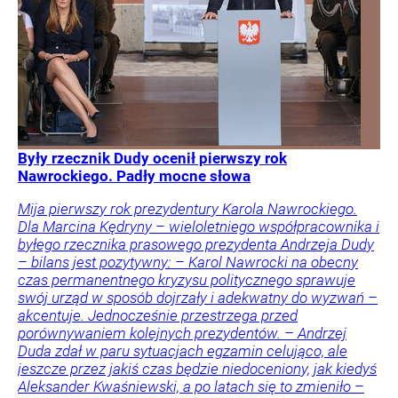
Były rzecznik Dudy ocenił pierwszy rok
Nawrockiego. Padły mocne słowa
Mija pierwszy rok prezydentury Karola Nawrockiego.
Dla Marcina Kędryny – wieloletniego współpracownika i
byłego rzecznika prasowego prezydenta Andrzeja Dudy
– bilans jest pozytywny: – Karol Nawrocki na obecny
czas permanentnego kryzysu politycznego sprawuje
swój urząd w sposób dojrzały i adekwatny do wyzwań –
akcentuje. Jednocześnie przestrzega przed
porównywaniem kolejnych prezydentów. – Andrzej
Duda zdał w paru sytuacjach egzamin celująco, ale
jeszcze przez jakiś czas będzie niedoceniony, jak kiedyś
Aleksander Kwaśniewski, a po latach się to zmieniło –