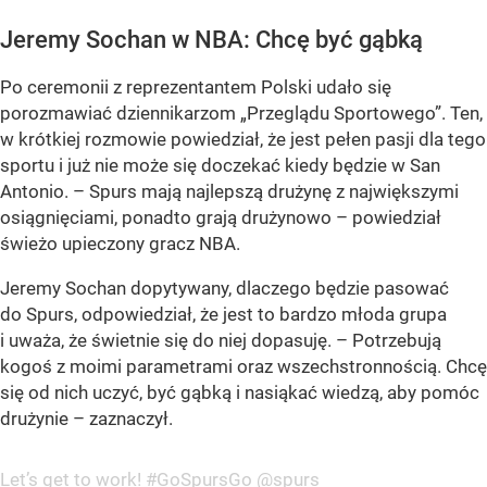
Jeremy Sochan w NBA: Chcę być gąbką
Po ceremonii z reprezentantem Polski udało się
porozmawiać dziennikarzom „Przeglądu Sportowego”. Ten,
w krótkiej rozmowie powiedział, że jest pełen pasji dla tego
sportu i już nie może się doczekać kiedy będzie w San
Antonio. – Spurs mają najlepszą drużynę z największymi
osiągnięciami, ponadto grają drużynowo – powiedział
świeżo upieczony gracz NBA.
Jeremy Sochan dopytywany, dlaczego będzie pasować
do Spurs, odpowiedział, że jest to bardzo młoda grupa
i uważa, że świetnie się do niej dopasuję. – Potrzebują
kogoś z moimi parametrami oraz wszechstronnością. Chcę
się od nich uczyć, być gąbką i nasiąkać wiedzą, aby pomóc
drużynie – zaznaczył.
Let’s get to work!
#GoSpursGo
@spurs