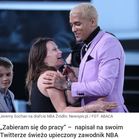
Jeremy Sochan na drafcie NBA
Źródło:
Newspix.pl
/
FOT. ABACA
„Zabieram się do pracy” – napisał na swoim
Twitterze świeżo upieczony zawodnik NBA