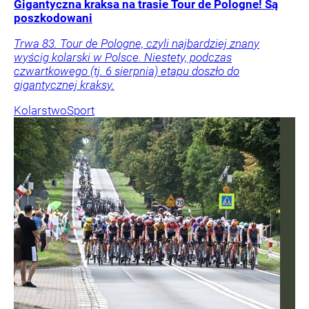
Gigantyczna kraksa na trasie Tour de Pologne! Są
poszkodowani
Trwa 83. Tour de Pologne, czyli najbardziej znany
wyścig kolarski w Polsce. Niestety, podczas
czwartkowego (tj. 6 sierpnia) etapu doszło do
gigantycznej kraksy.
Kolarstwo
Sport