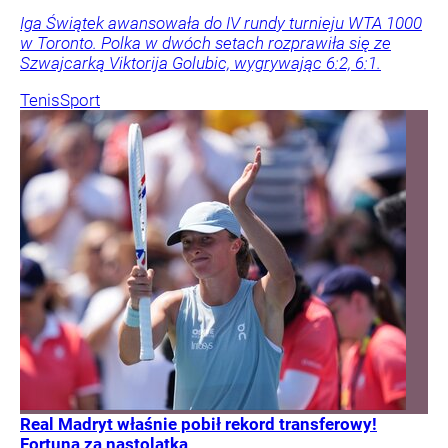
Iga Świątek awansowała do IV rundy turnieju WTA 1000
w Toronto. Polka w dwóch setach rozprawiła się ze
Szwajcarką Viktorija Golubic, wygrywając 6:2, 6:1.
Tenis
Sport
Real Madryt właśnie pobił rekord transferowy!
Fortuna za nastolatka