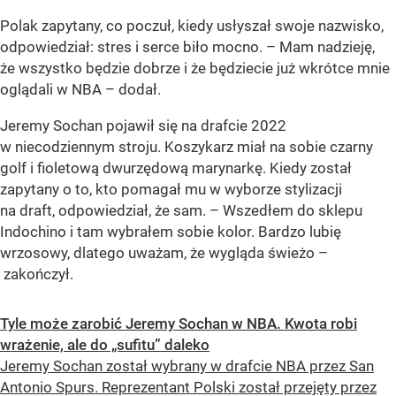
Polak zapytany, co poczuł, kiedy usłyszał swoje nazwisko,
odpowiedział: stres i serce biło mocno. – Mam nadzieję,
że wszystko będzie dobrze i że będziecie już wkrótce mnie
oglądali w NBA – dodał.
Jeremy Sochan pojawił się na drafcie 2022
w niecodziennym stroju. Koszykarz miał na sobie czarny
golf i fioletową dwurzędową marynarkę. Kiedy został
zapytany o to, kto pomagał mu w wyborze stylizacji
na draft, odpowiedział, że sam. – Wszedłem do sklepu
Indochino i tam wybrałem sobie kolor. Bardzo lubię
wrzosowy, dlatego uważam, że wygląda świeżo –
zakończył.
Tyle może zarobić Jeremy Sochan w NBA. Kwota robi
wrażenie, ale do „sufitu” daleko
Jeremy Sochan został wybrany w drafcie NBA przez San
Antonio Spurs. Reprezentant Polski został przejęty przez