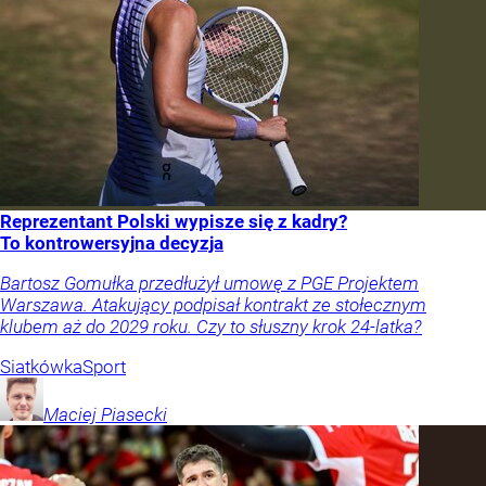
Reprezentant Polski wypisze się z kadry?
To kontrowersyjna decyzja
Bartosz Gomułka przedłużył umowę z PGE Projektem
Warszawa. Atakujący podpisał kontrakt ze stołecznym
klubem aż do 2029 roku. Czy to słuszny krok 24-latka?
Siatkówka
Sport
Maciej
Piasecki