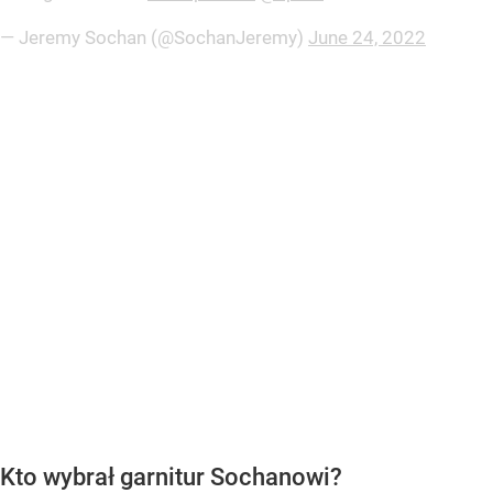
— Jeremy Sochan (@SochanJeremy)
June 24, 2022
Kto wybrał garnitur Sochanowi?