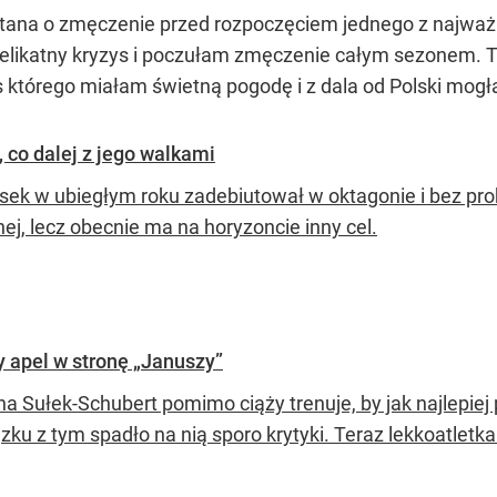
tana o zmęczenie przed rozpoczęciem jednego z najważn
elikatny kryzys i poczułam zmęczenie całym sezonem. Te
którego miałam świetną pogodę i z dala od Polski mogł
 co dalej z jego walkami
Lisek w ubiegłym roku zadebiutował w oktagonie i bez pro
nej, lecz obecnie ma na horyzoncie inny cel.
y apel w stronę „Januszy”
a Sułek-Schubert pomimo ciąży trenuje, by jak najlepiej 
zku z tym spadło na nią sporo krytyki. Teraz lekkoatletk