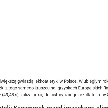
jwiększą gwiazdą lekkoatletyki w Polsce. W ubiegłym r
ki z tego samego kruszcu na Igrzyskach Europejskich (in
49,48 s), zbliżając się do historycznego rezultatu Ireny
talii Kaczmarek przed igrzyskami olim