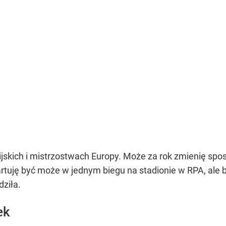
ijskich i mistrzostwach Europy. Może za rok zmienię spo
artuję być może w jednym biegu na stadionie w RPA, ale bę
ziła.
ek