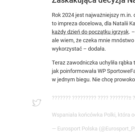
Rok 2024 jest najważniejszy m.in. 
to impreza docelowa, dla Natalii K
każdy dzień do początku igrzysk
. 
ale wiem, że czeka mnie mnóstwo 
wykorzystać – dodała.
Teraz zawodniczka uchyliła rąbka 
jak poinformowała WP SportoweFak
w jednym biegu. Nie chcę prowokow
??????? ????????? ???? ???????‼️ 
Wspaniała końcówka Polki, która od
— Eurosport Polska (@Eurosport_