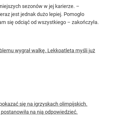
iejszych sezonów w jej karierze. –
raz jest jednak dużo lepiej. Pomogło
am się odciąć od wszystkiego – zakończyła.
blemu wygrał walkę. Lekkoatleta myśli już
pokazać się na igrzyskach olimpijskich.
a postanowiła na nią odpowiedzieć.