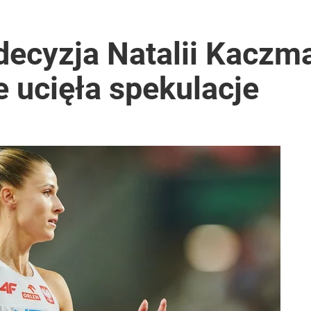
decyzja Natalii Kaczm
 ucięła spekulacje