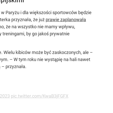
e w Paryżu i dla większości sportowców będzie
terka przyznała, że już
prawie zaplanowała
omo, że na wszystko nie mamy wpływu,
treningami, by go jakoś prywatnie
e. Wielu kibiców może być zaskoczonych, ale –
ym. – W tym roku nie wystąpię na hali nawet
 – przyznała.
2023
pic.twitter.com/KwaB3jFGFX