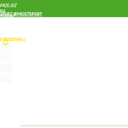
PRZEJDŹ
Udostępnij
0
Skomentuj
NA
SPORT WPROST
STRONĘ
GŁÓWNĄ
PIŁKA NOŻNA
SIATKÓWKA
TENIS
LEKKOATLETYKA
SKOKI NARCIAR
WPROST.PL
SUBSKRYBUJ
ZALOGUJ
SZUKAJ
MENU