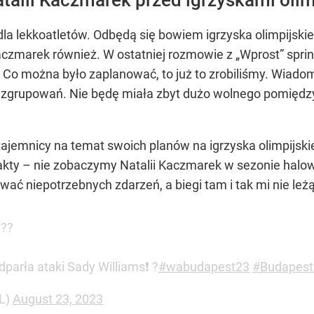
dla lekkoatletów. Odbędą się bowiem igrzyska olimpijski
aczmarek również. W ostatniej rozmowie z „Wprost” sprin
– Co można było zaplanować, to już to zrobiliśmy. Wiad
zgrupowań. Nie będę miała zbyt dużo wolnego pomiędzy 
tajemnicy na temat swoich planów na igrzyska olimpijski
ty – nie zobaczymy Natalii Kaczmarek w sezonie halow
ać niepotrzebnych zdarzeń, a biegi tam i tak mi nie leżą
???
parła ataki Sady Williams❗ ?
#wabudapest23
#Budapest
PL)
August 23, 2023