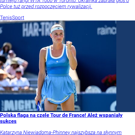
turnieju rangi WTA 1000 w Toronto. Ukrainka zabrała głos o
Polce tuż przed rozpoczęciem rywalizacji.
Tenis
Sport
Polska flaga na czele Tour de France! Ależ wspaniały
sukces
Katarzyna Niewiadoma-Phinney najszybsza na słynnym