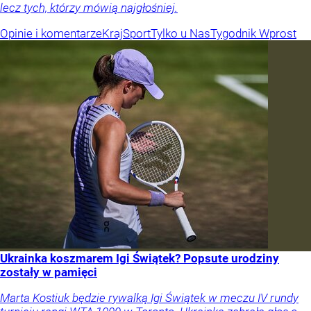
lecz tych, którzy mówią najgłośniej.
Opinie i komentarze
Kraj
Sport
Tylko u Nas
Tygodnik Wprost
Ukrainka koszmarem Igi Świątek? Popsute urodziny
zostały w pamięci
Marta Kostiuk będzie rywalką Igi Świątek w meczu IV rundy