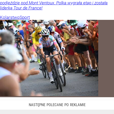
podjeździe pod Mont Ventoux. Polka wygrała etap i została
liderką Tour de France!
Kolarstwo
Sport