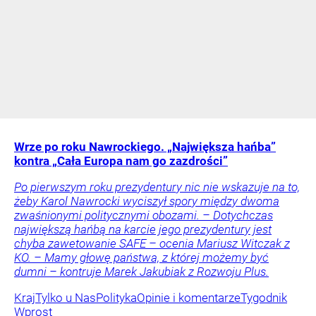
Wrze po roku Nawrockiego. „Największa hańba”
kontra „Cała Europa nam go zazdrości”
Po pierwszym roku prezydentury nic nie wskazuje na to,
żeby Karol Nawrocki wyciszył spory między dwoma
zwaśnionymi politycznymi obozami. – Dotychczas
największą hańbą na karcie jego prezydentury jest
chyba zawetowanie SAFE – ocenia Mariusz Witczak z
KO. – Mamy głowę państwa, z której możemy być
dumni – kontruje Marek Jakubiak z Rozwoju Plus.
Kraj
Tylko u Nas
Polityka
Opinie i komentarze
Tygodnik
Wprost