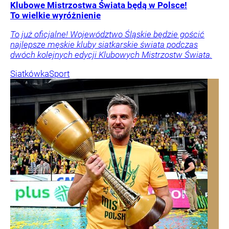
Klubowe Mistrzostwa Świata będą w Polsce!
To wielkie wyróżnienie
To już oficjalne! Województwo Śląskie będzie gościć
najlepsze męskie kluby siatkarskie świata podczas
dwóch kolejnych edycji Klubowych Mistrzostw Świata.
Siatkówka
Sport