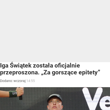
Iga Świątek została oficjalnie
przeproszona. „Za gorszące epitety”
Dodano:
wczoraj
14:55