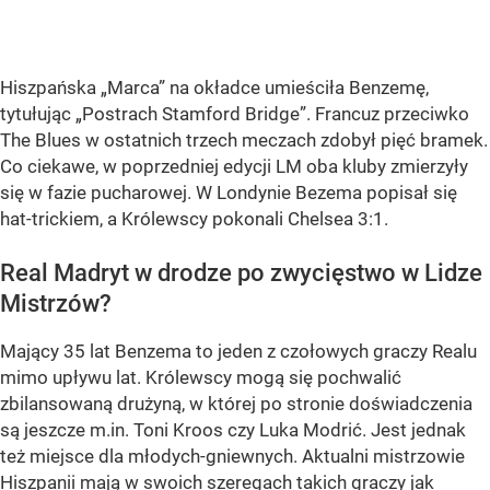
Hiszpańska „Marca” na okładce umieściła Benzemę,
tytułując „Postrach Stamford Bridge”. Francuz przeciwko
The Blues w ostatnich trzech meczach zdobył pięć bramek.
Co ciekawe, w poprzedniej edycji LM oba kluby zmierzyły
się w fazie pucharowej. W Londynie Bezema popisał się
hat-trickiem, a Królewscy pokonali Chelsea 3:1.
Real Madryt w drodze po zwycięstwo w Lidze
Mistrzów?
Mający 35 lat Benzema to jeden z czołowych graczy Realu
mimo upływu lat. Królewscy mogą się pochwalić
zbilansowaną drużyną, w której po stronie doświadczenia
są jeszcze m.in. Toni Kroos czy Luka Modrić. Jest jednak
też miejsce dla młodych-gniewnych. Aktualni mistrzowie
Hiszpanii mają w swoich szeregach takich graczy jak