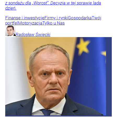
z sondażu dla „Wprost”. Decyzja w tej sprawie lada
dzień.
Finanse i inwestycje
Firmy i rynki
Gospodarka
Twój
portfel
Motoryzacja
Tylko u Nas
Radosław
Święcki