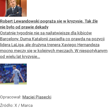
Robert Lewandowski pogrąża się w kryzysie. Tak źle
nie było od prawie dekady
Ostatnie tygodnie nie są najłatwiejsze dla kibiców
Barcelony. Duma Katalonii zasiadła co prawda na pozycji
lidera LaLiga, ale drużyna trenera Xaviego Hernandeza
mocno męczy się w kolejnych meczach. W niespotykanym
od wielu lat kryzysie...
Opracował:
Maciej Piasecki
Źródło:
X
/
Marca