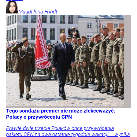
Magdalena
Frindt
Tego sondażu premier nie może zlekceważyć.
Polacy o przywróceniu CPN
Prawie dwie trzecie Polaków chce przywrócenia
pakietu CPN na dwa ostatnie tygodnie wakacji – wynika