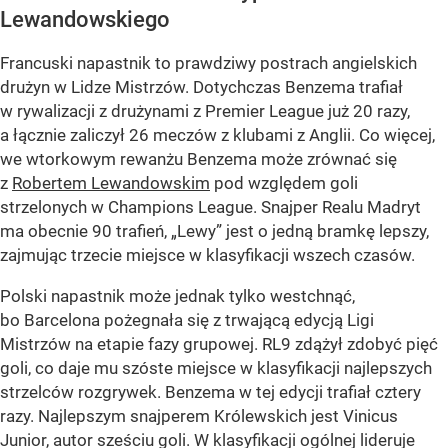
Lewandowskiego
Francuski napastnik to prawdziwy postrach angielskich
drużyn w Lidze Mistrzów. Dotychczas Benzema trafiał
w rywalizacji z drużynami z Premier League już 20 razy,
a łącznie zaliczył 26 meczów z klubami z Anglii. Co więcej,
we wtorkowym rewanżu Benzema może zrównać się
z
Robertem Lewandowskim
pod względem goli
strzelonych w Champions League. Snajper Realu Madryt
ma obecnie 90 trafień, „Lewy” jest o jedną bramkę lepszy,
zajmując trzecie miejsce w klasyfikacji wszech czasów.
Polski napastnik może jednak tylko westchnąć,
bo Barcelona pożegnała się z trwającą edycją Ligi
Mistrzów na etapie fazy grupowej. RL9 zdążył zdobyć pięć
goli, co daje mu szóste miejsce w klasyfikacji najlepszych
strzelców rozgrywek. Benzema w tej edycji trafiał cztery
razy. Najlepszym snajperem Królewskich jest Vinicus
Junior, autor sześciu goli. W klasyfikacji ogólnej lideruje