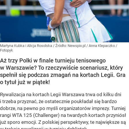
Martyna Kubka i Alicja Rosolska
/ Źródło:
Newspix.pl
/
Anna Klepaczko /
Fotopyk
Aż trzy Polki w finale turnieju tenisowego
w Warszawie? To rzeczywiście scenariusz, który
spełnił się podczas zmagań na kortach Legii. Gra
o tytuł już w piątek!
Rywalizacja na kortach Legii Warszawa trwa od kilku dni
i trzeba przyznać, że ostatecznie poukładał się bardzo
dobrze, na pewno po myśli organizatorów imprezy. Turniej
rangi WTA 125 (Challenger) na twardych kortach przyniósł
już sporo emocji. Z polskiej perspektywy, te największe są
w trakcie rywalizacji w turnieju deblistek.