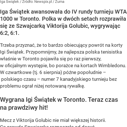
Iga Świątek
/ Źródło:
Newspix.pl
/
Zuma
Iga Świątek awansowała do IV rundy turnieju WTA
1000 w Toronto. Polka w dwóch setach rozprawiła
się ze Szwajcarką Viktorija Golubic, wygrywając
6:2, 6:1.
Trzeba przyznać, że to bardzo obiecujący powrót na korty
Igi Świątek. Przypomnijmy, że najlepsza polska tenisistka
właśnie w Toronto pojawiła się po raz pierwszy,
w oficjalnym występie, bo porażce na kortach Wimbledonu.
W czwartkowe (tj. 6 sierpnia) późne popołudnie –
polskiego czasu – numer 7 kanadyjskiego turnieju bez
problemu ograł niżej notowaną rywalkę.
Wygrana Igi Świątek w Toronto. Teraz czas
na prawdziwy hit!
Mecz z Viktorija Golubic nie miał większej historii.
Co prawda Szwajcarka rozpoczęła od dosyć