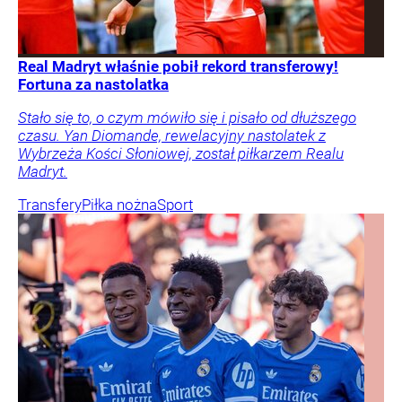
Real Madryt właśnie pobił rekord transferowy!
Fortuna za nastolatka
Stało się to, o czym mówiło się i pisało od dłuższego
czasu. Yan Diomande, rewelacyjny nastolatek z
Wybrzeża Kości Słoniowej, został piłkarzem Realu
Madryt.
Transfery
Piłka nożna
Sport