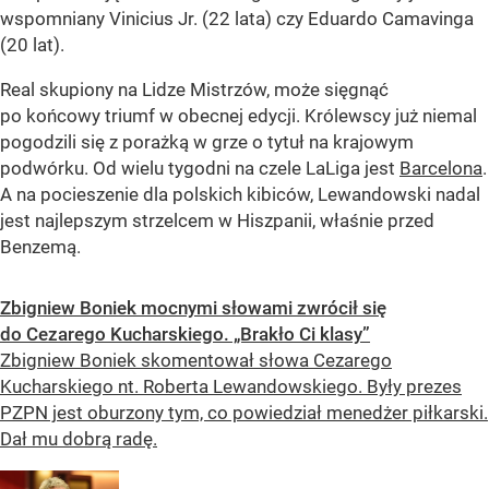
wspomniany Vinicius Jr. (22 lata) czy Eduardo Camavinga
(20 lat).
Real skupiony na Lidze Mistrzów, może sięgnąć
po końcowy triumf w obecnej edycji. Królewscy już niemal
pogodzili się z porażką w grze o tytuł na krajowym
podwórku. Od wielu tygodni na czele LaLiga jest
Barcelona
.
A na pocieszenie dla polskich kibiców, Lewandowski nadal
jest najlepszym strzelcem w Hiszpanii, właśnie przed
Benzemą.
Zbigniew Boniek mocnymi słowami zwrócił się
do Cezarego Kucharskiego. „Brakło Ci klasy”
Zbigniew Boniek skomentował słowa Cezarego
Kucharskiego nt. Roberta Lewandowskiego. Były prezes
PZPN jest oburzony tym, co powiedział menedżer piłkarski.
Dał mu dobrą radę.