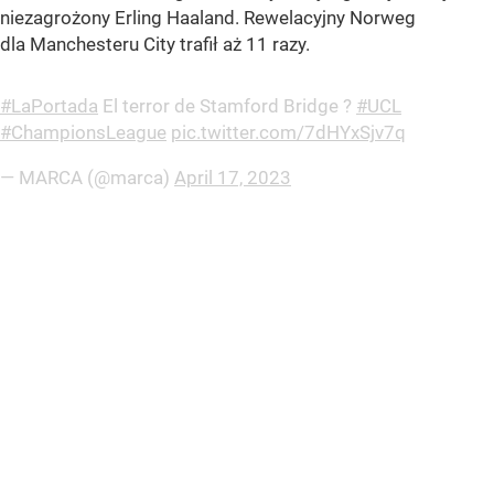
niezagrożony Erling Haaland. Rewelacyjny Norweg
dla Manchesteru City trafił aż 11 razy.
#LaPortada
El terror de Stamford Bridge ?️
#UCL
#ChampionsLeague
pic.twitter.com/7dHYxSjv7q
— MARCA (@marca)
April 17, 2023