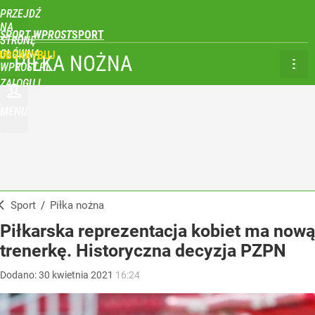
PRZEJDŹ
NA
SPORT WPROST
STRONĘ
GŁÓWNĄ
UBSKRYBUJ
PIŁKA NOŻNA
WPROST.PL
ZALOGUJ
MENU
Sport
/
Piłka nożna
Piłkarska reprezentacja kobiet ma nową
trenerkę. Historyczna decyzja PZPN
Dodano:
30
kwietnia
2021
16:24