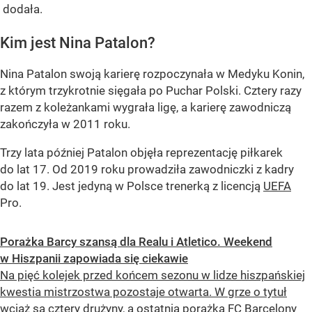
dodała.
Kim jest Nina Patalon?
Nina Patalon swoją karierę rozpoczynała w Medyku Konin,
z którym trzykrotnie sięgała po Puchar Polski. Cztery razy
razem z koleżankami wygrała ligę, a karierę zawodniczą
zakończyła w 2011 roku.
Trzy lata później Patalon objęła reprezentację piłkarek
do lat 17. Od 2019 roku prowadziła zawodniczki z kadry
do lat 19. Jest jedyną w Polsce trenerką z licencją
UEFA
Pro.
Porażka Barcy szansą dla Realu i Atletico. Weekend
w Hiszpanii zapowiada się ciekawie
Na pięć kolejek przed końcem sezonu w lidze hiszpańskiej
kwestia mistrzostwa pozostaje otwarta. W grze o tytuł
wciąż są cztery drużyny, a ostatnia porażka FC Barcelony