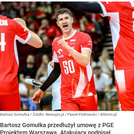
Bartosz Gomułka
/ Źródło:
Newspix.pl
/
Pawel Piotrowski / 400mm.pl
Bartosz Gomułka przedłużył umowę z PGE
Projektem Warszawa. Atakujący podpisał