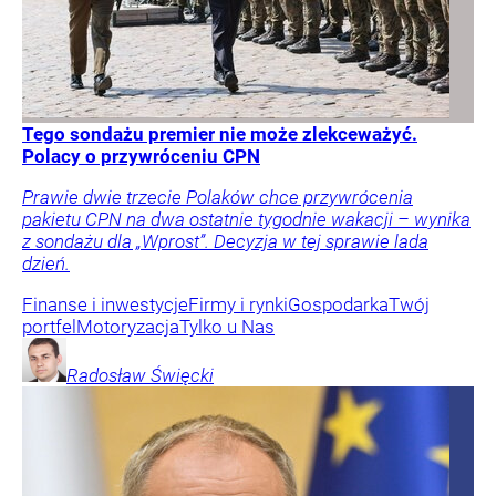
Tego sondażu premier nie może zlekceważyć.
Polacy o przywróceniu CPN
Prawie dwie trzecie Polaków chce przywrócenia
pakietu CPN na dwa ostatnie tygodnie wakacji – wynika
z sondażu dla „Wprost”. Decyzja w tej sprawie lada
dzień.
Finanse i inwestycje
Firmy i rynki
Gospodarka
Twój
portfel
Motoryzacja
Tylko u Nas
Radosław
Święcki