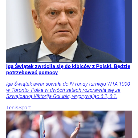
Iga Świątek zwróciła się do kibiców z Polski. Będzie
potrzebować pomocy
Iga Świątek awansowała do IV rundy turnieju WTA 1000
w Toronto. Polka w dwóch setach rozprawiła się ze
Szwajcarką Viktorija Golubic, wygrywając 6:2, 6:1.
Tenis
Sport