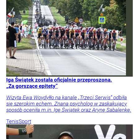
Iga Świątek została oficjalnie przeproszona.
„Za gorszące epitety”
Wizyta Ewa Woydyłło na kanale „Trzeci Serwis” odbiła
się szerokim echem. Znana psycholog w zaskakujący
sposób oceniła m.in. Igę Świątek oraz Arynę Sabalenkę.
Tenis
Sport