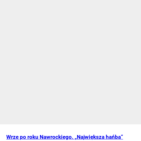
Wrze po roku Nawrockiego. „Największa hańba”