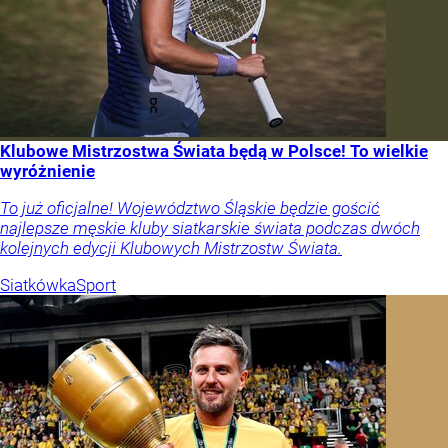
Klubowe Mistrzostwa Świata będą w Polsce! To wielkie
wyróżnienie
To już oficjalne! Województwo Śląskie będzie gościć
najlepsze męskie kluby siatkarskie świata podczas dwóch
kolejnych edycji Klubowych Mistrzostw Świata.
Siatkówka
Sport