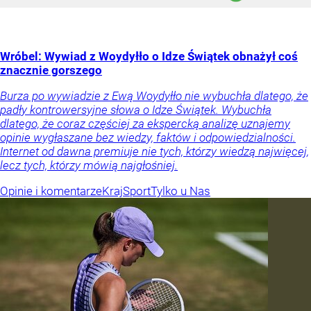
Wróbel: Wywiad z Woydyłło o Idze Świątek obnażył coś
znacznie gorszego
Burza po wywiadzie z Ewą Woydyłło nie wybuchła dlatego, że
padły kontrowersyjne słowa o Idze Świątek. Wybuchła
dlatego, że coraz częściej za ekspercką analizę uznajemy
opinie wygłaszane bez wiedzy, faktów i odpowiedzialności.
Internet od dawna premiuje nie tych, którzy wiedzą najwięcej,
lecz tych, którzy mówią najgłośniej.
Opinie i komentarze
Kraj
Sport
Tylko u Nas