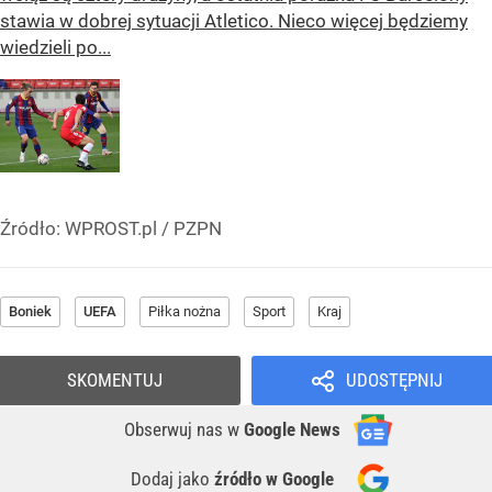
stawia w dobrej sytuacji Atletico. Nieco więcej będziemy
wiedzieli po...
Źródło:
WPROST.pl
/
PZPN
Boniek
UEFA
Piłka nożna
Sport
Kraj
SKOMENTUJ
UDOSTĘPNIJ
Obserwuj nas
w
Google News
Dodaj jako
źródło w Google