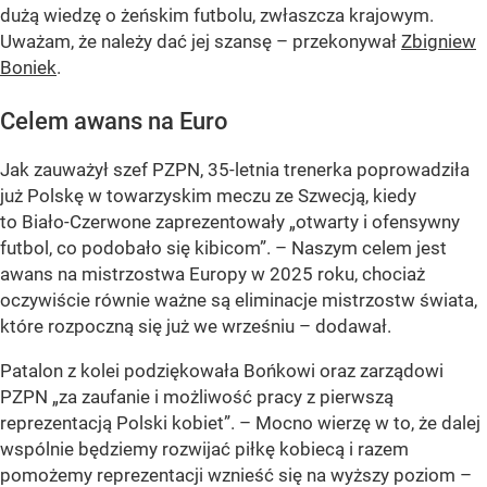
dużą wiedzę o żeńskim futbolu, zwłaszcza krajowym.
Uważam, że należy dać jej szansę – przekonywał
Zbigniew
Boniek
.
Celem awans na Euro
Jak zauważył szef PZPN, 35-letnia trenerka poprowadziła
już Polskę w towarzyskim meczu ze Szwecją, kiedy
to Biało-Czerwone zaprezentowały
„otwarty i ofensywny
futbol, co podobało się kibicom”
. – Naszym celem jest
awans na mistrzostwa Europy w 2025 roku, chociaż
oczywiście równie ważne są eliminacje mistrzostw świata,
które rozpoczną się już we wrześniu – dodawał.
Patalon z kolei podziękowała Bońkowi oraz zarządowi
PZPN
„za zaufanie i możliwość pracy z pierwszą
reprezentacją Polski kobiet”
. – Mocno wierzę w to, że dalej
wspólnie będziemy rozwijać piłkę kobiecą i razem
pomożemy reprezentacji wznieść się na wyższy poziom –