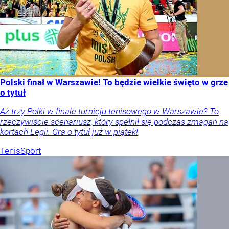
Polski finał w Warszawie! To będzie wielkie święto w grze
o tytuł
Aż trzy Polki w finale turnieju tenisowego w Warszawie? To
rzeczywiście scenariusz, który spełnił się podczas zmagań na
kortach Legii. Gra o tytuł już w piątek!
Tenis
Sport