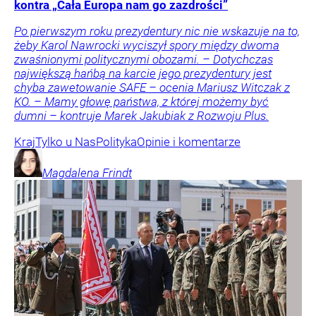
kontra „Cała Europa nam go zazdrości”
Po pierwszym roku prezydentury nic nie wskazuje na to,
żeby Karol Nawrocki wyciszył spory między dwoma
zwaśnionymi politycznymi obozami. – Dotychczas
największą hańbą na karcie jego prezydentury jest
chyba zawetowanie SAFE – ocenia Mariusz Witczak z
KO. – Mamy głowę państwa, z której możemy być
dumni – kontruje Marek Jakubiak z Rozwoju Plus.
Kraj
Tylko u Nas
Polityka
Opinie i komentarze
Magdalena
Frindt