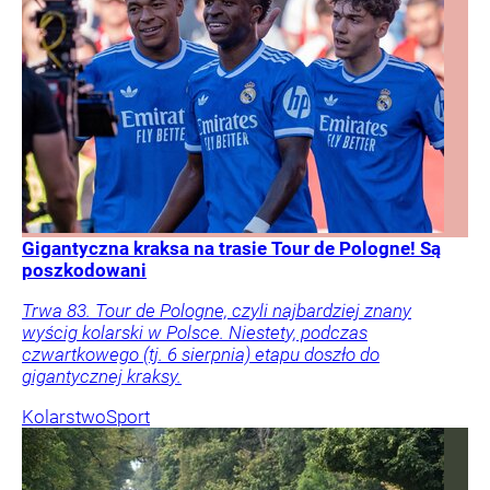
Gigantyczna kraksa na trasie Tour de Pologne! Są
poszkodowani
Trwa 83. Tour de Pologne, czyli najbardziej znany
wyścig kolarski w Polsce. Niestety, podczas
czwartkowego (tj. 6 sierpnia) etapu doszło do
gigantycznej kraksy.
Kolarstwo
Sport