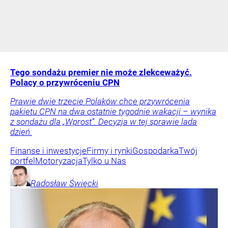
Tego sondażu premier nie może zlekceważyć.
Polacy o przywróceniu CPN
Prawie dwie trzecie Polaków chce przywrócenia
pakietu CPN na dwa ostatnie tygodnie wakacji – wynika
z sondażu dla „Wprost”. Decyzja w tej sprawie lada
dzień.
Finanse i inwestycje
Firmy i rynki
Gospodarka
Twój
portfel
Motoryzacja
Tylko u Nas
Radosław
Święcki