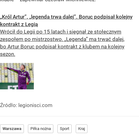
„Król Artur”, „legenda trwa dalej”. Boruc podpisał kolejny
kontrakt z Legią
Wrócił do Legii po 15 latach i sięgnął ze stołecznym
zespołem po mistrzostwo. „Legenda” ma trwać dalej,
bo Artur Boruc podpisał kontrakt z klubem na kolejny
sezon.
Źródło:
legionisci.com
Warszawa
Piłka nożna
Sport
Kraj