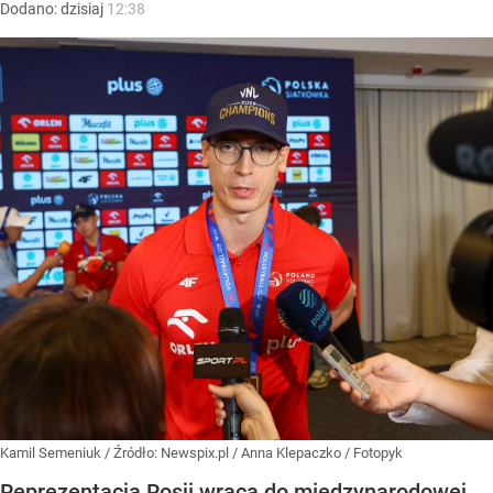
Dodano:
dzisiaj
12:38
Kamil Semeniuk
/ Źródło:
Newspix.pl
/
Anna Klepaczko / Fotopyk
Reprezentacja Rosji wraca do międzynarodowej