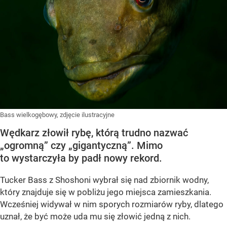
Bass wielkogębowy, zdjęcie ilustracyjne
Wędkarz złowił rybę, którą trudno nazwać
„ogromną” czy „gigantyczną”. Mimo
to wystarczyła by padł nowy rekord.
Tucker Bass z Shoshoni
wybrał się nad zbiornik wodny,
który znajduje się w pobliżu jego miejsca zamieszkania.
Wcześniej widywał w nim sporych rozmiarów ryby, dlatego
uznał, że być może uda mu się złowić jedną z nich.