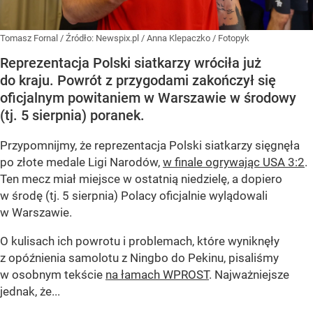
Tomasz Fornal
/ Źródło:
Newspix.pl
/
Anna Klepaczko / Fotopyk
Reprezentacja Polski siatkarzy wróciła już
do kraju. Powrót z przygodami zakończył się
oficjalnym powitaniem w Warszawie w środowy
(tj. 5 sierpnia) poranek.
Przypomnijmy, że reprezentacja Polski siatkarzy sięgnęła
po złote medale Ligi Narodów,
w finale ogrywając USA 3:2
.
Ten mecz miał miejsce w ostatnią niedzielę, a dopiero
w środę (tj. 5 sierpnia) Polacy oficjalnie wylądowali
w Warszawie.
O kulisach ich powrotu i problemach, które wyniknęły
z opóźnienia samolotu z Ningbo do Pekinu, pisaliśmy
w osobnym tekście
na łamach WPROST
. Najważniejsze
jednak, że...