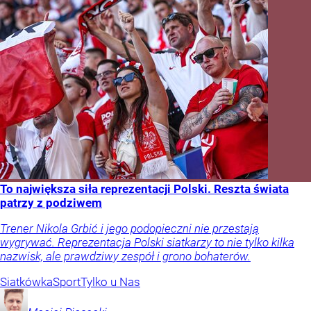
To największa siła reprezentacji Polski. Reszta świata
patrzy z podziwem
Trener Nikola Grbić i jego podopieczni nie przestają
wygrywać. Reprezentacja Polski siatkarzy to nie tylko kilka
nazwisk, ale prawdziwy zespół i grono bohaterów.
Siatkówka
Sport
Tylko u Nas