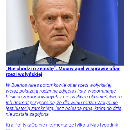
„Nie chodzi o zemstę”. Mocny apel w sprawie ofiar
rzezi wołyńskiej
W Buenos Aires potomkowie ofiar rzezi wołyńskiej
wciąż pokazują rodzinne zdjęcia i listy, wspominając
bliskich zamordowanych z niezwykłym okrucieństwem.
Ich dramat przypomina, że dla wielu rodzin Wołyń nie
jest historią zamkniętą, lecz bolesną raną, która do dziś
nie została zagojona.
Kraj
Polityka
Opinie i komentarze
Tylko u Nas
Tygodnik