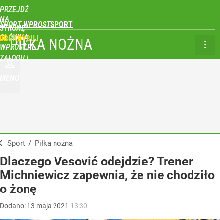
PRZEJDŹ
NA
SPORT WPROST
STRONĘ
GŁÓWNĄ
UBSKRYBUJ
PIŁKA NOŻNA
WPROST.PL
ZALOGUJ
MENU
Sport
/
Piłka nożna
Dlaczego Vesović odejdzie? Trener
Michniewicz zapewnia, że nie chodziło
o żonę
Dodano:
13
maja
2021
13:30