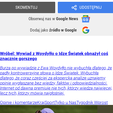
SKOMENTUJ
UDOSTĘPNIJ
Obserwuj nas
w
Google News
Dodaj jako
źródło w Google
Wróbel: Wywiad z Woydyłło o Idze Świątek obnażył coś
znacznie gorszego
Burza po wywiadzie z Ewą Woydyłło nie wybuchła dlatego, że
padły kontrowersyjne słowa o Idze Świątek. Wybuchła
dlatego, że coraz częściej za ekspercką analizę uznajemy
opinie wygłaszane bez wiedzy, faktów i odpowiedzialności.
Internet od dawna premiuje nie tych, którzy wiedzą najwięcej,
lecz tych, którzy mówią najgłośniej.
Opinie i komentarze
Kraj
Sport
Tylko u Nas
Tygodnik Wprost