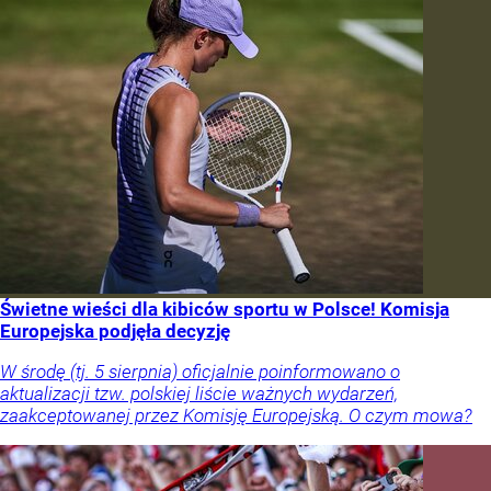
Świetne wieści dla kibiców sportu w Polsce! Komisja
Europejska podjęła decyzję
W środę (tj. 5 sierpnia) oficjalnie poinformowano o
aktualizacji tzw. polskiej liście ważnych wydarzeń,
zaakceptowanej przez Komisję Europejską. O czym mowa?