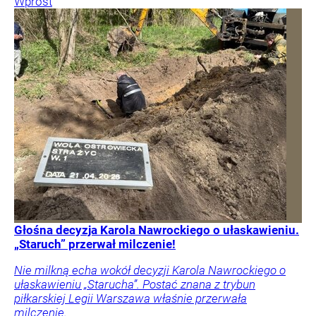
Wprost
Głośna decyzja Karola Nawrockiego o ułaskawieniu.
„Staruch” przerwał milczenie!
Nie milkną echa wokół decyzji Karola Nawrockiego o
ułaskawieniu „Starucha”. Postać znana z trybun
piłkarskiej Legii Warszawa właśnie przerwała
milczenie.