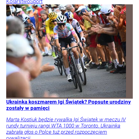
Kolarstwo
Sport
Ukrainka koszmarem Igi Świątek? Popsute urodziny
zostały w pamięci
Marta Kostiuk będzie rywalką Igi Świątek w meczu IV
rundy turnieju rangi WTA 1000 w Toronto. Ukrainka
zabrała głos o Polce tuż przed rozpoczęciem
rywalizacji.