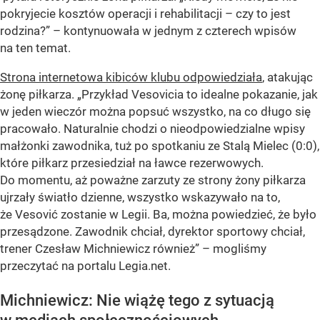
pokryjecie kosztów operacji i rehabilitacji – czy to jest
rodzina?” – kontynuowała w jednym z czterech wpisów
na ten temat.
Strona internetowa kibiców klubu odpowiedziała
, atakując
żonę piłkarza. „Przykład Vesovicia to idealne pokazanie, jak
w jeden wieczór można popsuć wszystko, na co długo się
pracowało. Naturalnie chodzi o nieodpowiedzialne wpisy
małżonki zawodnika, tuż po spotkaniu ze Stalą Mielec (0:0),
które piłkarz przesiedział na ławce rezerwowych.
Do momentu, aż poważne zarzuty ze strony żony piłkarza
ujrzały światło dzienne, wszystko wskazywało na to,
że Vesović zostanie w Legii. Ba, można powiedzieć, że było
przesądzone. Zawodnik chciał, dyrektor sportowy chciał,
trener Czesław Michniewicz również” – mogliśmy
przeczytać na portalu Legia.net.
Michniewicz: Nie wiążę tego z sytuacją