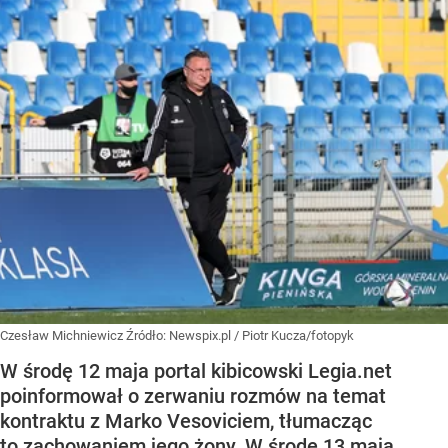
Czesław Michniewicz
Źródło:
Newspix.pl
/
Piotr Kucza/fotopyk
W środę 12 maja portal kibicowski Legia.net
poinformował o zerwaniu rozmów na temat
kontraktu z Marko Vesoviciem, tłumacząc
to zachowaniem jego żony. W środę 13 maja