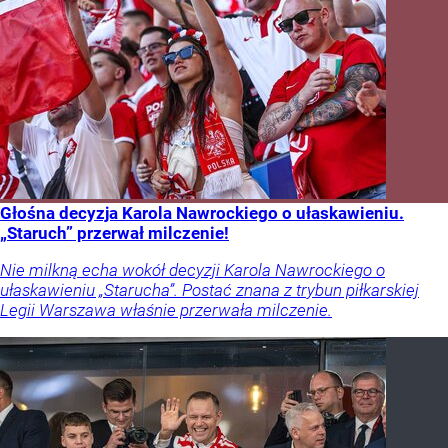
Głośna decyzja Karola Nawrockiego o ułaskawieniu.
„Staruch” przerwał milczenie!
Nie milkną echa wokół decyzji Karola Nawrockiego o
ułaskawieniu „Starucha”. Postać znana z trybun piłkarskiej
Legii Warszawa właśnie przerwała milczenie.