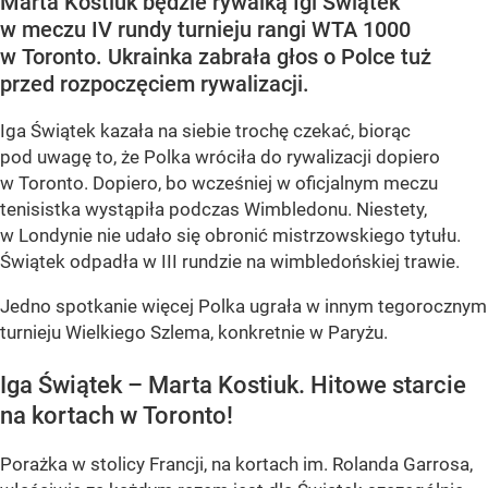
Marta Kostiuk będzie rywalką Igi Świątek
w meczu IV rundy turnieju rangi WTA 1000
w Toronto. Ukrainka zabrała głos o Polce tuż
przed rozpoczęciem rywalizacji.
Iga Świątek kazała na siebie trochę czekać, biorąc
pod uwagę to, że Polka wróciła do rywalizacji dopiero
w Toronto. Dopiero, bo wcześniej w oficjalnym meczu
tenisistka wystąpiła podczas Wimbledonu. Niestety,
w Londynie nie udało się obronić mistrzowskiego tytułu.
Świątek odpadła w III rundzie na wimbledońskiej trawie.
Jedno spotkanie więcej Polka ugrała w innym tegorocznym
turnieju Wielkiego Szlema, konkretnie w Paryżu.
Iga Świątek – Marta Kostiuk. Hitowe starcie
na kortach w Toronto!
Porażka w stolicy Francji, na kortach im. Rolanda Garrosa,