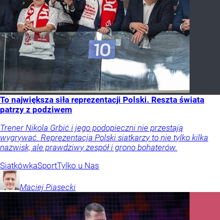
To największa siła reprezentacji Polski. Reszta świata
patrzy z podziwem
Trener Nikola Grbić i jego podopieczni nie przestają
wygrywać. Reprezentacja Polski siatkarzy to nie tylko kilka
nazwisk, ale prawdziwy zespół i grono bohaterów.
Siatkówka
Sport
Tylko u Nas
Maciej
Piasecki