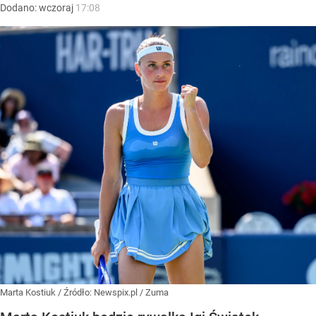
Dodano:
wczoraj
17:08
Marta Kostiuk
/ Źródło:
Newspix.pl
/
Zuma