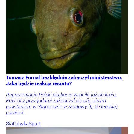
Tomasz Fornal bezbłędnie zahaczył ministerstwo.
Jaka będzie reakcja resortu?
Reprezentacja Polski siatkarzy wróciła już do kraju.
Powrót z przygodami zakończył się oficjalnym
powitaniem w Warszawie w środowy (tj. 5 sierpnia)
poranek.
Siatkówka
Sport