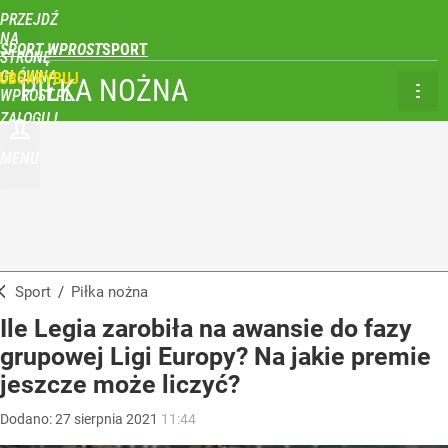
PRZEJDŹ
NA
SPORT WPROST
STRONĘ
GŁÓWNĄ
UBSKRYBUJ
PIŁKA NOŻNA
WPROST.PL
ZALOGUJ
MENU
Sport
/
Piłka nożna
Ile Legia zarobiła na awansie do fazy
grupowej Ligi Europy? Na jakie premie
jeszcze może liczyć?
Dodano:
27
sierpnia
2021
11:44