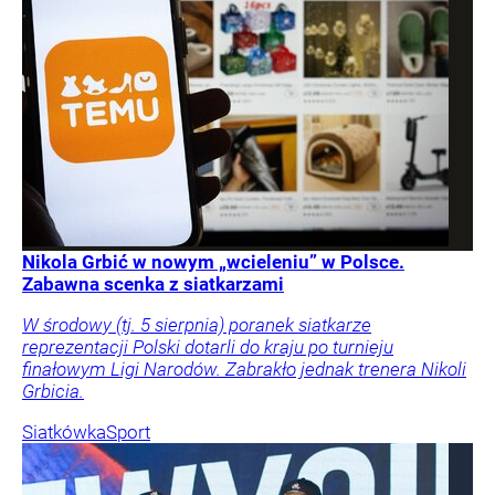
Nikola Grbić w nowym „wcieleniu” w Polsce.
Zabawna scenka z siatkarzami
W środowy (tj. 5 sierpnia) poranek siatkarze
reprezentacji Polski dotarli do kraju po turnieju
finałowym Ligi Narodów. Zabrakło jednak trenera Nikoli
Grbicia.
Siatkówka
Sport