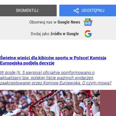
SKOMENTUJ
UDOSTĘPNIJ
Obserwuj nas
w
Google News
Dodaj jako
źródło w Google
Świetne wieści dla kibiców sportu w Polsce! Komisja
Europejska podjęła decyzję
W środę (tj. 5 sierpnia) oficjalnie poinformowano o
aktualizacji tzw. polskiej liście ważnych wydarzeń,
zaakceptowanej przez Komisję Europejską. O czym mowa?