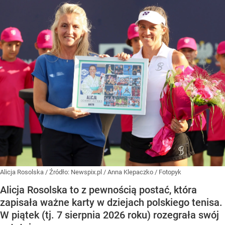
Alicja Rosolska
/ Źródło:
Newspix.pl
/
Anna Klepaczko / Fotopyk
Alicja Rosolska to z pewnością postać, która
zapisała ważne karty w dziejach polskiego tenisa.
W piątek (tj. 7 sierpnia 2026 roku) rozegrała swój