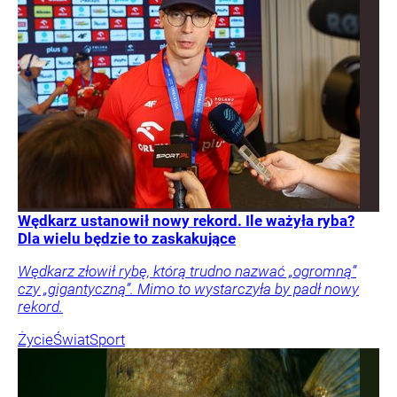
Wędkarz ustanowił nowy rekord. Ile ważyła ryba?
Dla wielu będzie to zaskakujące
Wędkarz złowił rybę, którą trudno nazwać „ogromną”
czy „gigantyczną”. Mimo to wystarczyła by padł nowy
rekord.
Życie
Świat
Sport