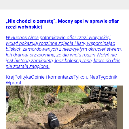
„Nie chodzi o zemstę”. Mocny apel w sprawie ofiar
rzezi wołyńskiej
W Buenos Aires potomkowie ofiar rzezi wołyńskiej
wciąż pokazują rodzinne zdjęcia i listy, wspominając
bliskich zamordowanych z niezwykłym okrucieństwem.
Ich dramat przypomina, że dla wielu rodzin Wołyń nie
jest historią zamkniętą, lecz bolesną raną, która do dziś
nie została zagojona.
Kraj
Polityka
Opinie i komentarze
Tylko u Nas
Tygodnik
Wprost