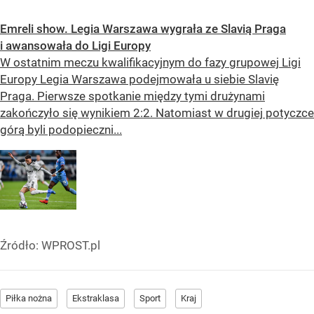
Emreli show. Legia Warszawa wygrała ze Slavią Praga
i awansowała do Ligi Europy
W ostatnim meczu kwalifikacyjnym do fazy grupowej Ligi
Europy Legia Warszawa podejmowała u siebie Slavię
Praga. Pierwsze spotkanie między tymi drużynami
zakończyło się wynikiem 2:2. Natomiast w drugiej potyczce
górą byli podopieczni...
Źródło:
WPROST.pl
Piłka nożna
Ekstraklasa
Sport
Kraj