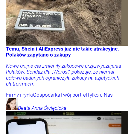
Temu, Shein i AliExpress już nie takie atrakcyjne.
Polaków zapytano o zakupy
Nowe unijne cła zmieniły zakupowe przyzwyczajenia
Polaków. Sondaż dla „Wprost” pokazuje, że niemal
połowa badanych ograniczyła zakupy na azjatyckich
platformach.
Firmy i rynki
Gospodarka
Twój portfel
Tylko u Nas
Beata Anna
Święcicka