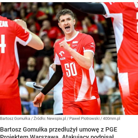
Bartosz Gomułka
/ Źródło:
Newspix.pl
/
Pawel Piotrowski / 400mm.pl
Bartosz Gomułka przedłużył umowę z PGE
Projektem Warszawa. Atakujący podpisał