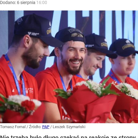
Dodano:
6
sierpnia
16:00
Tomasz Fornal
/ Źródło:
PAP
/
Leszek Szymański
Nie trzeba było długo czekać na reakcję ze strony