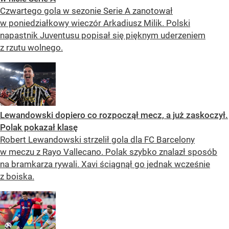
Czwartego gola w sezonie Serie A zanotował
w poniedziałkowy wieczór Arkadiusz Milik. Polski
napastnik Juventusu popisał się pięknym uderzeniem
z rzutu wolnego.
Lewandowski dopiero co rozpoczął mecz, a już zaskoczył.
Polak pokazał klasę
Robert Lewandowski strzelił gola dla FC Barcelony
w meczu z Rayo Vallecano. Polak szybko znalazł sposób
na bramkarza rywali. Xavi ściągnął go jednak wcześnie
z boiska.