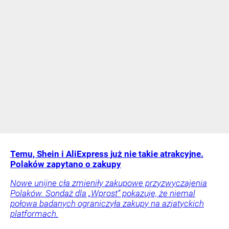
Temu, Shein i AliExpress już nie takie atrakcyjne.
Polaków zapytano o zakupy
Nowe unijne cła zmieniły zakupowe przyzwyczajenia
Polaków. Sondaż dla „Wprost” pokazuje, że niemal
połowa badanych ograniczyła zakupy na azjatyckich
platformach.