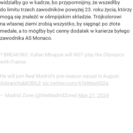
widziałby go w kadrze, bo przypomnijmy, że wszedłby
do limitu trzech zawodników powyżej 23. roku życia, którzy
mogą się znaleźć w olimpijskim składzie. Trójkolorowi
na własnej ziemi zrobią wszystko, by sięgnąć po złote
medale, a to mógłby być cenny dodatek w karierze byłego
zawodnika AS Monaco.
? BREAKING: Kylian Mbappé will NOT play the Olympics
with France.
He will join Real Madrid's pre-season squad in August.
@AranchaMOBILE
pic.twitter.com/6TeWeq0S2g
— Madrid Zone (@theMadridZone)
May 21, 2024