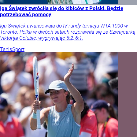
Iga Świątek zwróciła się do kibiców z Polski. Będzie
potrzebować pomocy
Iga Świątek awansowała do IV rundy turnieju WTA 1000 w
Toronto. Polka w dwóch setach rozprawiła się ze Szwajcarką
Viktorija Golubic, wygrywając 6:2, 6:1.
Tenis
Sport