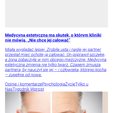
Medycyna estetyczna ma skutek, o którym kliniki
nie mówią. „Nie chcę jej całować”
Miała wyglądać lepiej. Zrobiła usta i nagle jej partner
przestał mieć ochotę ją całować. On poprawił szczękę,
a żona zobaczyła w nim obcego mężczyznę. Medycyna
estetyczna zmienia nie tylko twarz. Czasem zmusza
partnera, by nauczył się jej – i człowieka, którego kocha
– zupełnie od nowa.
Opinie i komentarze
Psychologia
Życie
Tylko u
Nas
Tygodnik Wprost