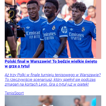
Polski finał w Warszawie! To będzie wielkie święto
w grze o tytuł
Aż trzy Polki w finale turnieju tenisowego w Warszawie?
To rzeczywiście scenariusz, który spełnił się podczas
zmagań na kortach Legii. Gra o tytuł już w piątek!
Tenis
Sport