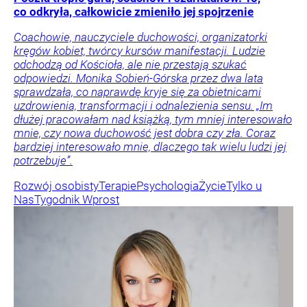
co odkryła, całkowicie zmieniło jej spojrzenie
Coachowie, nauczyciele duchowości, organizatorki
kręgów kobiet, twórcy kursów manifestacji. Ludzie
odchodzą od Kościoła, ale nie przestają szukać
odpowiedzi. Monika Sobień-Górska przez dwa lata
sprawdzała, co naprawdę kryje się za obietnicami
uzdrowienia, transformacji i odnalezienia sensu. „Im
dłużej pracowałam nad książką, tym mniej interesowało
mnie, czy nowa duchowość jest dobra czy zła. Coraz
bardziej interesowało mnie, dlaczego tak wielu ludzi jej
potrzebuje”.
Rozwój osobisty
Terapie
Psychologia
Życie
Tylko u
Nas
Tygodnik Wprost