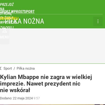
PRZEJDŹ
NA
SPORT WPROST
STRONĘ
GŁÓWNĄ
UBSKRYBUJ
PIŁKA NOŻNA
WPROST.PL
ZALOGUJ
MENU
Sport
/
Piłka nożna
Kylian Mbappe nie zagra w wielkiej
imprezie. Nawet prezydent nic
nie wskórał
Dodano:
22
maja
2024
9:57