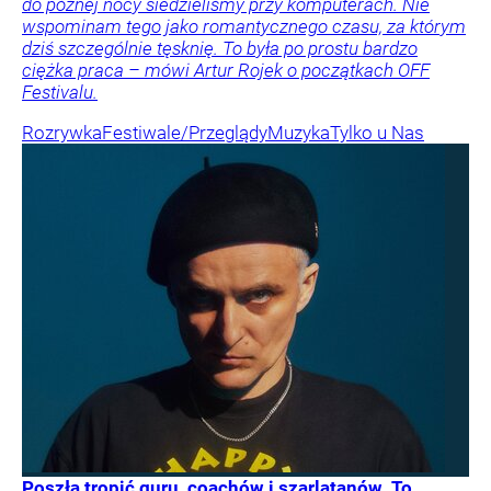
do późnej nocy siedzieliśmy przy komputerach. Nie
wspominam tego jako romantycznego czasu, za którym
dziś szczególnie tęsknię. To była po prostu bardzo
ciężka praca – mówi Artur Rojek o początkach OFF
Festivalu.
Rozrywka
Festiwale/Przeglądy
Muzyka
Tylko u Nas
Poszła tropić guru, coachów i szarlatanów. To,