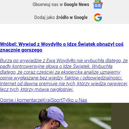
Obserwuj nas
w
Google News
Dodaj jako
źródło w Google
Wróbel: Wywiad z Woydyłło o Idze Świątek obnażył coś
znacznie gorszego
Burza po wywiadzie z Ewą Woydyłło nie wybuchła dlatego, że
padły kontrowersyjne słowa o Idze Świątek. Wybuchła
dlatego, że coraz częściej za ekspercką analizę uznajemy
opinie wygłaszane bez wiedzy, faktów i odpowiedzialności.
Internet od dawna premiuje nie tych, którzy wiedzą najwięcej,
lecz tych, którzy mówią najgłośniej.
Opinie i komentarze
Kraj
Sport
Tylko u Nas