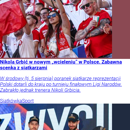
Nikola Grbić w nowym „wcieleniu” w Polsce. Zabawna
scenka z siatkarzami
W środowy (tj. 5 sierpnia) poranek siatkarze reprezentacji
Polski dotarli do kraju po turnieju finałowym Ligi Narodów.
Zabrakło jednak trenera Nikoli Grbicia.
Siatkówka
Sport