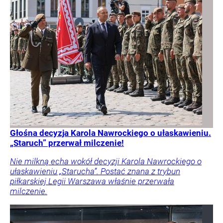
Głośna decyzja Karola Nawrockiego o ułaskawieniu.
„Staruch” przerwał milczenie!
Nie milkną echa wokół decyzji Karola Nawrockiego o
ułaskawieniu „Starucha”. Postać znana z trybun
piłkarskiej Legii Warszawa właśnie przerwała
milczenie.