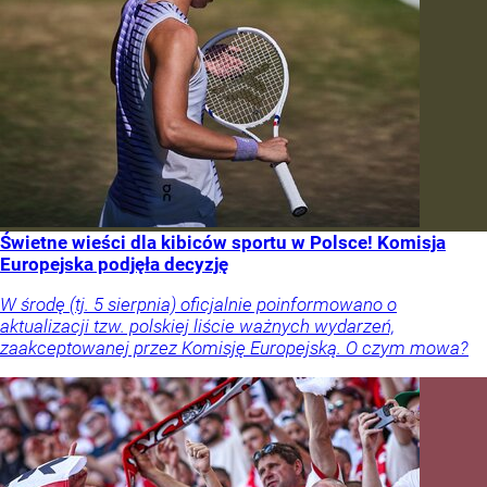
Świetne wieści dla kibiców sportu w Polsce! Komisja
Europejska podjęła decyzję
W środę (tj. 5 sierpnia) oficjalnie poinformowano o
aktualizacji tzw. polskiej liście ważnych wydarzeń,
zaakceptowanej przez Komisję Europejską. O czym mowa?