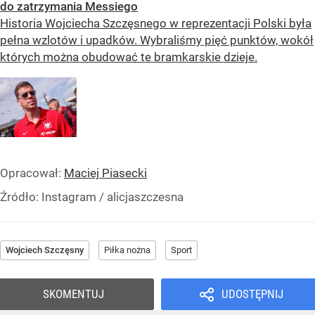
do zatrzymania Messiego
Historia Wojciecha Szczęsnego w reprezentacji Polski była
pełna wzlotów i upadków. Wybraliśmy pięć punktów, wokół
których można obudować te bramkarskie dzieje.
Opracował:
Maciej Piasecki
Źródło:
Instagram
/
alicjaszczesna
Wojciech Szczęsny
Piłka nożna
Sport
SKOMENTUJ
UDOSTĘPNIJ