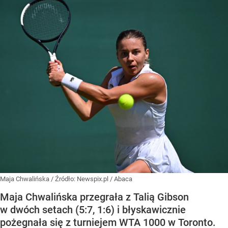
Maja Chwalińska
/ Źródło:
Newspix.pl
/
Abaca
Maja Chwalińska przegrała z Talią Gibson
w dwóch setach (5:7, 1:6) i błyskawicznie
pożegnała się z turniejem WTA 1000 w Toronto.