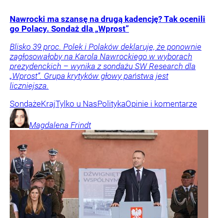
Nawrocki ma szansę na drugą kadencję? Tak ocenili
go Polacy. Sondaż dla „Wprost”
Blisko 39 proc. Polek i Polaków deklaruje, że ponownie
zagłosowałoby na Karola Nawrockiego w wyborach
prezydenckich – wynika z sondażu SW Research dla
„Wprost”. Grupa krytyków głowy państwa jest
liczniejsza.
Sondaże
Kraj
Tylko u Nas
Polityka
Opinie i komentarze
Magdalena
Frindt