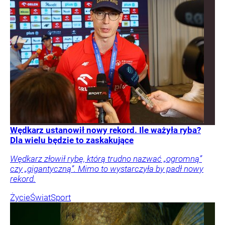
Wędkarz ustanowił nowy rekord. Ile ważyła ryba?
Dla wielu będzie to zaskakujące
Wędkarz złowił rybę, którą trudno nazwać „ogromną”
czy „gigantyczną”. Mimo to wystarczyła by padł nowy
rekord.
Życie
Świat
Sport