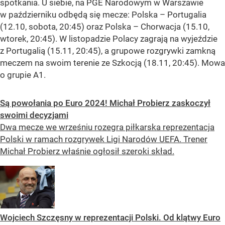
spotkania. U siebie, na PGE Narodowym w Warszawie
w październiku odbędą się mecze: Polska – Portugalia
(12.10, sobota, 20:45) oraz Polska – Chorwacja (15.10,
wtorek, 20:45). W listopadzie Polacy zagrają na wyjeździe
z Portugalią (15.11, 20:45), a grupowe rozgrywki zamkną
meczem na swoim terenie ze Szkocją (18.11, 20:45). Mowa
o grupie A1.
Są powołania po Euro 2024! Michał Probierz zaskoczył
swoimi decyzjami
Dwa mecze we wrześniu rozegra piłkarska reprezentacja
Polski w ramach rozgrywek Ligi Narodów UEFA. Trener
Michał Probierz właśnie ogłosił szeroki skład.
Wojciech Szczęsny w reprezentacji Polski. Od klątwy Euro