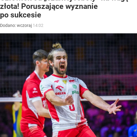
złota! Poruszające wyznanie
po sukcesie
Dodano:
wczoraj
14:02