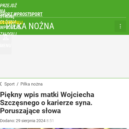
PRZEJDŹ
NA
SPORT WPROST
STRONĘ
GŁÓWNĄ
UBSKRYBUJ
PIŁKA NOŻNA
WPROST.PL
ZALOGUJ
MENU
Sport
/
Piłka nożna
Piękny wpis matki Wojciecha
Szczęsnego o karierze syna.
Poruszające słowa
Dodano:
29
sierpnia
2024
8:51