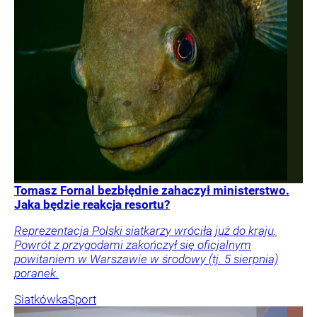
Tomasz Fornal bezbłędnie zahaczył ministerstwo.
Jaka będzie reakcja resortu?
Reprezentacja Polski siatkarzy wróciła już do kraju.
Powrót z przygodami zakończył się oficjalnym
powitaniem w Warszawie w środowy (tj. 5 sierpnia)
poranek.
Siatkówka
Sport