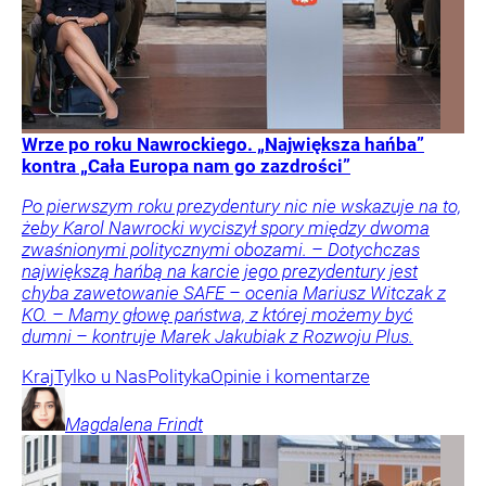
Wrze po roku Nawrockiego. „Największa hańba”
kontra „Cała Europa nam go zazdrości”
Po pierwszym roku prezydentury nic nie wskazuje na to,
żeby Karol Nawrocki wyciszył spory między dwoma
zwaśnionymi politycznymi obozami. – Dotychczas
największą hańbą na karcie jego prezydentury jest
chyba zawetowanie SAFE – ocenia Mariusz Witczak z
KO. – Mamy głowę państwa, z której możemy być
dumni – kontruje Marek Jakubiak z Rozwoju Plus.
Kraj
Tylko u Nas
Polityka
Opinie i komentarze
Magdalena
Frindt