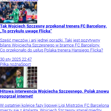
Tak Wojciech Szczęsny przekonał trenera FC Barcelony.
„To przykuło uwagę Flicka”
Sześć meczów i ani jednej porażki. Taki jest pozytywny
bilans Wojciecha Szczęsnego w bramce FC Barcelony.
Co przekonało do usług Polaka trenera Hansiego Flicka?
30
sty
2025
22:47
Piłka nożna
Sport
Hitowa interwencja Wojciecha Szczęsnego. Polak znowu
rozgrzał internet!
W ostatniej kolejce fazy ligowej Ligi Mistrzów FC Barcelona
mierzy się z Atalantą. Wojciech Szczęsny stanął między