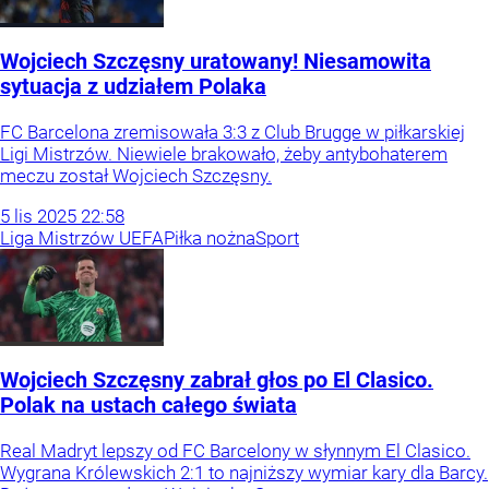
Wojciech Szczęsny uratowany! Niesamowita
sytuacja z udziałem Polaka
FC Barcelona zremisowała 3:3 z Club Brugge w piłkarskiej
Ligi Mistrzów. Niewiele brakowało, żeby antybohaterem
meczu został Wojciech Szczęsny.
5
lis
2025
22:58
Liga Mistrzów UEFA
Piłka nożna
Sport
Wojciech Szczęsny zabrał głos po El Clasico.
Polak na ustach całego świata
Real Madryt lepszy od FC Barcelony w słynnym El Clasico.
Wygrana Królewskich 2:1 to najniższy wymiar kary dla Barcy.