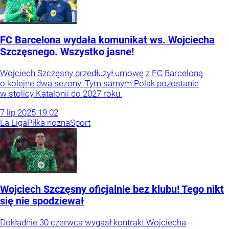
FC Barcelona wydała komunikat ws. Wojciecha
Szczęsnego. Wszystko jasne!
Wojciech Szczęsny przedłużył umowę z FC Barceloną
o kolejne dwa sezony. Tym samym Polak pozostanie
w stolicy Katalonii do 2027 roku.
7
lip
2025
19:02
La Liga
Piłka nożna
Sport
Wojciech Szczęsny oficjalnie bez klubu! Tego nikt
się nie spodziewał
Dokładnie 30 czerwca wygasł kontrakt Wojciecha