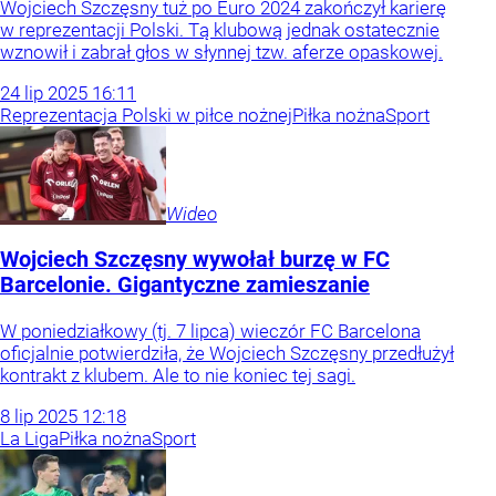
Wojciech Szczęsny tuż po Euro 2024 zakończył karierę
w reprezentacji Polski. Tą klubową jednak ostatecznie
wznowił i zabrał głos w słynnej tzw. aferze opaskowej.
24
lip
2025
16:11
Reprezentacja Polski w piłce nożnej
Piłka nożna
Sport
Wideo
Wojciech Szczęsny wywołał burzę w FC
Barcelonie. Gigantyczne zamieszanie
W poniedziałkowy (tj. 7 lipca) wieczór FC Barcelona
oficjalnie potwierdziła, że Wojciech Szczęsny przedłużył
kontrakt z klubem. Ale to nie koniec tej sagi.
8
lip
2025
12:18
La Liga
Piłka nożna
Sport