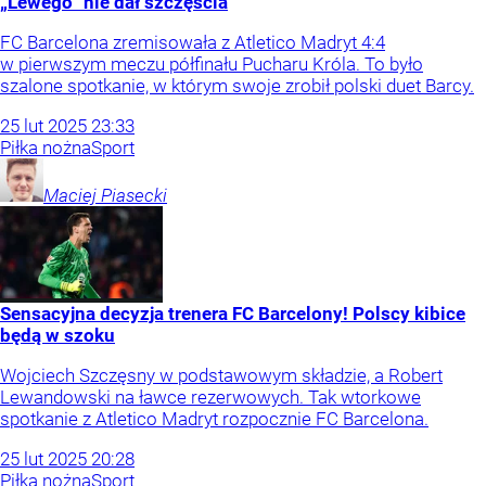
„Lewego” nie dał szczęścia
FC Barcelona zremisowała z Atletico Madryt 4:4
w pierwszym meczu półfinału Pucharu Króla. To było
szalone spotkanie, w którym swoje zrobił polski duet Barcy.
25
lut
2025
23:33
Piłka nożna
Sport
Maciej
Piasecki
Sensacyjna decyzja trenera FC Barcelony! Polscy kibice
będą w szoku
Wojciech Szczęsny w podstawowym składzie, a Robert
Lewandowski na ławce rezerwowych. Tak wtorkowe
spotkanie z Atletico Madryt rozpocznie FC Barcelona.
25
lut
2025
20:28
Piłka nożna
Sport