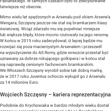
Fabiańskiego. W tamtych czasach było to zdecydowanie
łatwiejsze niż obecnie.
Mimo wielu lat spędzonych w Arsenalu pod okiem Arsene’a
Wengera, Szczęsny jeszcze nie stał się bramkarzem klasy
światowej. Wciąż zdarzało mu się popełniać mniejsze
lub większe błędy, które mocno rzutowały na jego renomę.
W końcu w 2015 roku zadecydował, iż lepiej będzie mu
rozwijać się poza macierzystym Arsenalem i przeszedł
na wypożyczenie do AS Romy, gdzie wreszcie przestał być
uznawany za dobrze rokującego golkipera i w końcu stał
się naprawdę cenionym fachowcem bramkarskim.
We Włoszech Szczęsny wyrobił sobie tak dobrą markę,
że w 2017 roku Juventus ochoczo wykupił go z Arsenalu
za 14 milionów Euro.
Wojciech Szczęsny – kariera reprezentacyjna
Podobnie do Krychowiaka w bardzo młodym wieku dostał