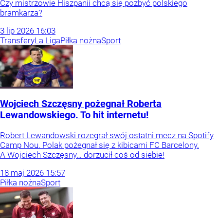
Czy mistrzowie Hiszpanii chcą się pozbyć polskiego
bramkarza?
3
lip
2026
16:03
Transfery
La Liga
Piłka nożna
Sport
Wojciech Szczęsny pożegnał Roberta
Lewandowskiego. To hit internetu!
Robert Lewandowski rozegrał swój ostatni mecz na Spotify
Camp Nou. Polak pożegnał się z kibicami FC Barcelony.
A Wojciech Szczęsny… dorzucił coś od siebie!
18
maj
2026
15:57
Piłka nożna
Sport