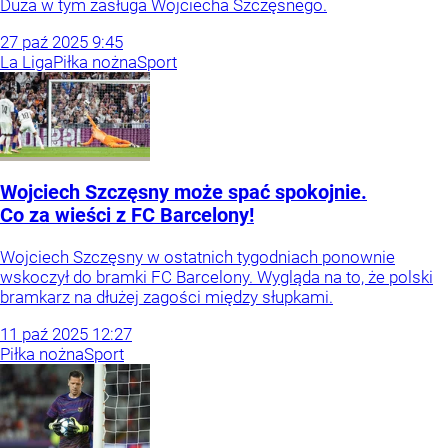
Duża w tym zasługa Wojciecha Szczęsnego.
27
paź
2025
9:45
La Liga
Piłka nożna
Sport
Wojciech Szczęsny może spać spokojnie.
Co za wieści z FC Barcelony!
Wojciech Szczęsny w ostatnich tygodniach ponownie
wskoczył do bramki FC Barcelony. Wygląda na to, że polski
bramkarz na dłużej zagości między słupkami.
11
paź
2025
12:27
Piłka nożna
Sport