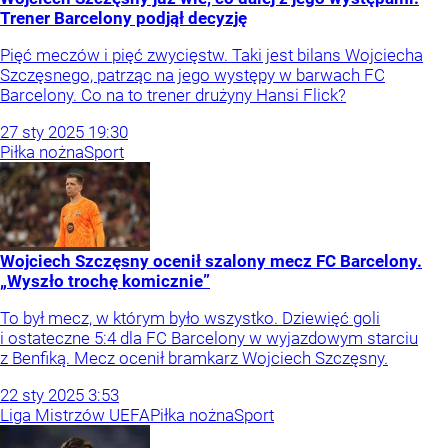
Trener Barcelony podjął decyzję
Pięć meczów i pięć zwycięstw. Taki jest bilans Wojciecha
Szczęsnego, patrząc na jego występy w barwach FC
Barcelony. Co na to trener drużyny Hansi Flick?
27
sty
2025
19:30
Piłka nożna
Sport
Wojciech Szczęsny ocenił szalony mecz FC Barcelony.
„Wyszło trochę komicznie”
To był mecz, w którym było wszystko. Dziewięć goli
i ostateczne 5:4 dla FC Barcelony w wyjazdowym starciu
z Benfiką. Mecz ocenił bramkarz Wojciech Szczęsny.
22
sty
2025
3:53
Liga Mistrzów UEFA
Piłka nożna
Sport