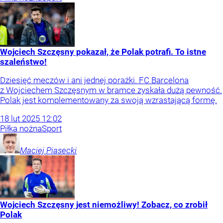
Wojciech Szczęsny pokazał, że Polak potrafi. To istne
szaleństwo!
Dziesięć meczów i ani jednej porażki. FC Barcelona
z Wojciechem Szczęsnym w bramce zyskała dużą pewność.
Polak jest komplementowany za swoją wzrastającą formę.
18
lut
2025
12:02
Piłka nożna
Sport
Maciej
Piasecki
Wojciech Szczęsny jest niemożliwy! Zobacz, co zrobił
Polak