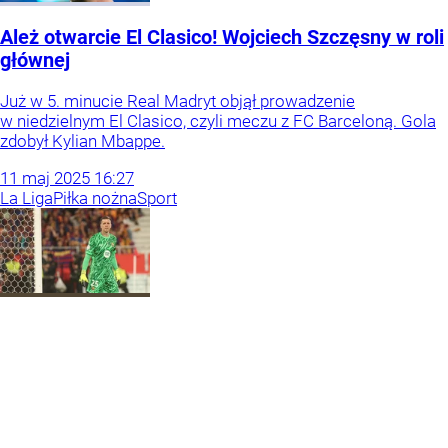
Ależ otwarcie El Clasico! Wojciech Szczęsny w roli
głównej
Już w 5. minucie Real Madryt objął prowadzenie
w niedzielnym El Clasico, czyli meczu z FC Barceloną. Gola
zdobył Kylian Mbappe.
11
maj
2025
16:27
La Liga
Piłka nożna
Sport