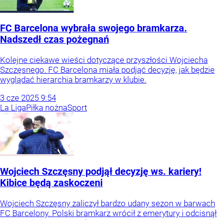
FC Barcelona wybrała swojego bramkarza.
Nadszedł czas pożegnań
Kolejne ciekawe wieści dotyczące przyszłości Wojciecha
Szczęsnego. FC Barcelona miała podjąć decyzję, jak będzie
wyglądać hierarchia bramkarzy w klubie.
3
cze
2025
9:54
La Liga
Piłka nożna
Sport
Wojciech Szczęsny podjął decyzję ws. kariery!
Kibice będą zaskoczeni
Wojciech Szczęsny zaliczył bardzo udany sezon w barwach
FC Barcelony. Polski bramkarz wrócił z emerytury i odcisnął