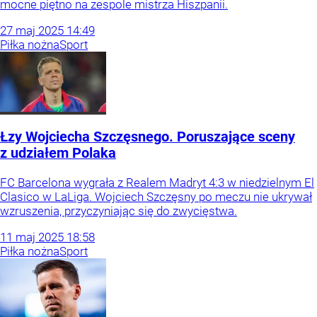
mocne piętno na zespole mistrza Hiszpanii.
27
maj
2025
14:49
Piłka nożna
Sport
Łzy Wojciecha Szczęsnego. Poruszające sceny
z udziałem Polaka
FC Barcelona wygrała z Realem Madryt 4:3 w niedzielnym El
Clasico w LaLiga. Wojciech Szczęsny po meczu nie ukrywał
wzruszenia, przyczyniając się do zwycięstwa.
11
maj
2025
18:58
Piłka nożna
Sport