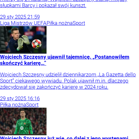
słupkami Barcy i pokazał swój kunszt.
29
sty
2025
21:59
Liga Mistrzów UEFA
Piłka nożna
Sport
Wojciech Szczęsny ujawnił tajemnicę. „Postanowiłem
skończyć karierę…”
Wojciech Szczęsny udzielił dziennikarzom „La Gazetta dello
Sport” ciekawego wywiadu. Polak ujawnił m.in. dlaczego
zdecydował się zakończyć karierę w 2024 roku.
29
sty
2025
16:16
Piłka nożna
Sport
Wojciech Szczęsny już wie, co dalej z jego występami.