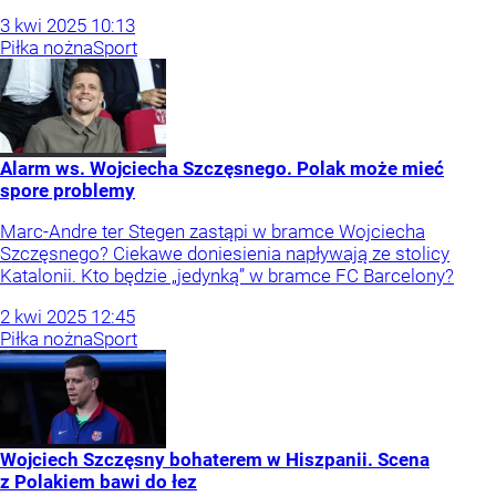
3
kwi
2025
10:13
Piłka nożna
Sport
Alarm ws. Wojciecha Szczęsnego. Polak może mieć
spore problemy
Marc-Andre ter Stegen zastąpi w bramce Wojciecha
Szczęsnego? Ciekawe doniesienia napływają ze stolicy
Katalonii. Kto będzie „jedynką” w bramce FC Barcelony?
2
kwi
2025
12:45
Piłka nożna
Sport
Wojciech Szczęsny bohaterem w Hiszpanii. Scena
z Polakiem bawi do łez