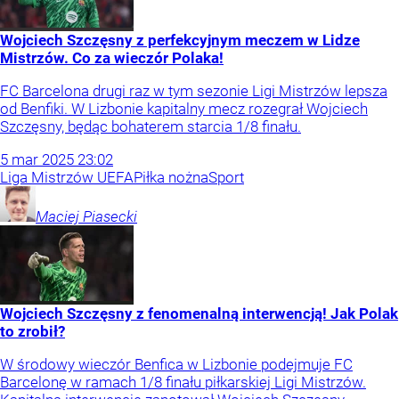
Wojciech Szczęsny z perfekcyjnym meczem w Lidze
Mistrzów. Co za wieczór Polaka!
FC Barcelona drugi raz w tym sezonie Ligi Mistrzów lepsza
od Benfiki. W Lizbonie kapitalny mecz rozegrał Wojciech
Szczęsny, będąc bohaterem starcia 1/8 finału.
5
mar
2025
23:02
Liga Mistrzów UEFA
Piłka nożna
Sport
Maciej
Piasecki
Wojciech Szczęsny z fenomenalną interwencją! Jak Polak
to zrobił?
W środowy wieczór Benfica w Lizbonie podejmuje FC
Barcelonę w ramach 1/8 finału piłkarskiej Ligi Mistrzów.