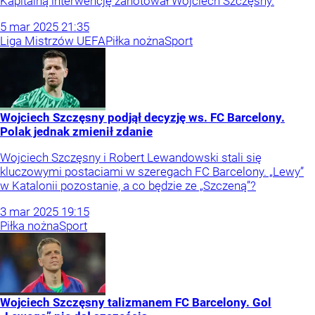
Kapitalną interwencję zanotował Wojciech Szczęsny.
5
mar
2025
21:35
Liga Mistrzów UEFA
Piłka nożna
Sport
Wojciech Szczęsny podjął decyzję ws. FC Barcelony.
Polak jednak zmienił zdanie
Wojciech Szczęsny i Robert Lewandowski stali się
kluczowymi postaciami w szeregach FC Barcelony. „Lewy”
w Katalonii pozostanie, a co będzie ze „Szczeną”?
3
mar
2025
19:15
Piłka nożna
Sport
Wojciech Szczęsny talizmanem FC Barcelony. Gol