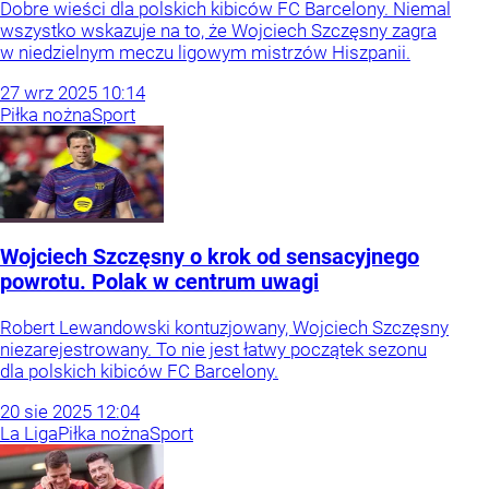
Dobre wieści dla polskich kibiców FC Barcelony. Niemal
wszystko wskazuje na to, że Wojciech Szczęsny zagra
w niedzielnym meczu ligowym mistrzów Hiszpanii.
27
wrz
2025
10:14
Piłka nożna
Sport
Wojciech Szczęsny o krok od sensacyjnego
powrotu. Polak w centrum uwagi
Robert Lewandowski kontuzjowany, Wojciech Szczęsny
niezarejestrowany. To nie jest łatwy początek sezonu
dla polskich kibiców FC Barcelony.
20
sie
2025
12:04
La Liga
Piłka nożna
Sport