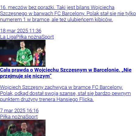
16. meczów bez porażki. Taki jest bilans Wojciecha
Szczęsnego w barwach FC Barcelony. Polak stał się nie tylko
numerem 1 w bramce, ale też ulubieńcem kibiców.
18
mar
2025
11:36
La Liga
Piłka nożna
Sport
Cała prawda o Wojciechu Szczęsnym w Barcelonie. „Nie
przejmuje się niczym”
Wojciech Szczęsny zachwyca w bramce FC Barcelony.
Polak, odkąd dostał swoją szansę, stał się bardzo pewnym
punktem drużyny trenera Hansiego Flicka.
7
mar
2025
16:16
Piłka nożna
Sport