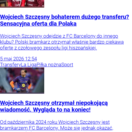
Wojciech Szczęsny bohaterem dużego transferu?
Sensacyjna oferta dla Polaka
Wojciech Szczęsny odejdzie z FC Barcelony do innego
klubu? Polski bramkarz otrzymał właśnie bardzo ciekawą
ofertę z czołowego zespołu ligi hiszpańskiej.
5
maj
2026
12:54
Transfery
La Liga
Piłka nożna
Sport
Wojciech Szczęsny otrzymał niepokojącą
wiadomość. Wygląda to na koniec!
Od października 2024 roku Wojciech Szczęsny jest
bramkarzem FC Barcelony. Może się jednak okazać,