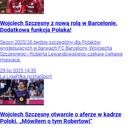
Wojciech Szczęsny z nową rolą w Barcelonie.
Dodatkowa funkcja Polaka!
Sezon 2025/26 będzie szczególny dla Polaków
występujących w barwach FC Barcelony. Wojciecha
Szczęsnego i Roberta Lewandowskiego czekają ciekawe
miesiące.
29
lip
2025
14:35
La Liga
Piłka nożna
Sport
Wojciech Szczęsny otwarcie o aferze w kadrze
Polski. „Mówiłem o tym Robertowi”