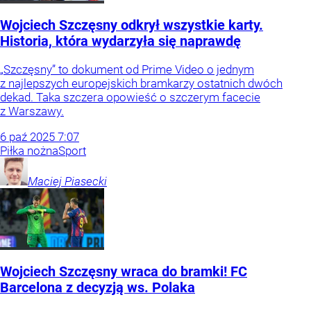
Wojciech Szczęsny odkrył wszystkie karty.
Historia, która wydarzyła się naprawdę
„Szczęsny” to dokument od Prime Video o jednym
z najlepszych europejskich bramkarzy ostatnich dwóch
dekad. Taka szczera opowieść o szczerym facecie
z Warszawy.
6
paź
2025
7:07
Piłka nożna
Sport
Maciej
Piasecki
Wojciech Szczęsny wraca do bramki! FC
Barcelona z decyzją ws. Polaka