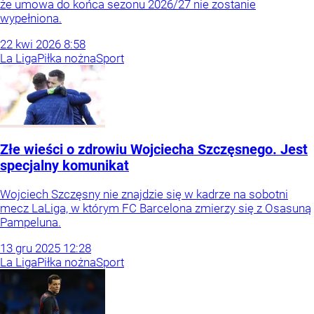
że umowa do końca sezonu 2026/27 nie zostanie
wypełniona.
22
kwi
2026
8:58
La Liga
Piłka nożna
Sport
Złe wieści o zdrowiu Wojciecha Szczęsnego. Jest
specjalny komunikat
Wojciech Szczęsny nie znajdzie się w kadrze na sobotni
mecz LaLiga, w którym FC Barcelona zmierzy się z Osasuną
Pampeluna.
13
gru
2025
12:28
La Liga
Piłka nożna
Sport