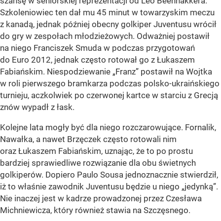
szansę w seniorskiej reprezentacji od Leo Beenhakkera.
Szkoleniowiec ten dał mu 45 minut w towarzyskim meczu
z kanadą, jednak później obecny golkiper Juventusu wrócił
do gry w zespołach młodzieżowych. Odważniej postawił
na niego Franciszek Smuda w podczas przygotowań
do Euro 2012, jednak często rotował go z Łukaszem
Fabiańskim. Niespodziewanie „Franz” postawił na Wojtka
w roli pierwszego bramkarza podczas polsko-ukraińskiego
turnieju, aczkolwiek po czerwonej kartce w starciu z Grecją
znów wypadł z łask.
Kolejne lata mogły być dla niego rozczarowujące. Fornalik,
Nawałka, a nawet Brzęczek często rotowali nim
oraz Łukaszem Fabiańskim, uznając, że to po prostu
bardziej sprawiedliwe rozwiązanie dla obu świetnych
golkiperów. Dopiero Paulo Sousa jednoznacznie stwierdził,
iż to właśnie zawodnik Juventusu będzie u niego „jedynką”.
Nie inaczej jest w kadrze prowadzonej przez Czesława
Michniewicza, który również stawia na Szczęsnego.