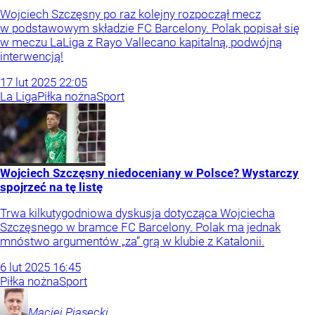
Wojciech Szczęsny po raz kolejny rozpoczął mecz
w podstawowym składzie FC Barcelony. Polak popisał się
w meczu LaLiga z Rayo Vallecano kapitalną, podwójną
interwencją!
17
lut
2025
22:05
La Liga
Piłka nożna
Sport
Wojciech Szczęsny niedoceniany w Polsce? Wystarczy
spojrzeć na tę listę
Trwa kilkutygodniowa dyskusja dotycząca Wojciecha
Szczęsnego w bramce FC Barcelony. Polak ma jednak
mnóstwo argumentów „za” grą w klubie z Katalonii.
6
lut
2025
16:45
Piłka nożna
Sport
Maciej
Piasecki