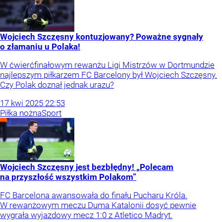
Wojciech Szczęsny kontuzjowany? Poważne sygnały
o złamaniu u Polaka!
W ćwierćfinałowym rewanżu Ligi Mistrzów w Dortmundzie
najlepszym piłkarzem FC Barcelony był Wojciech Szczęsny.
Czy Polak doznał jednak urazu?
17
kwi
2025
22:53
Piłka nożna
Sport
Wojciech Szczęsny jest bezbłędny! „Polecam
na przyszłość wszystkim Polakom”
FC Barcelona awansowała do finału Pucharu Króla.
W rewanżowym meczu Duma Katalonii dosyć pewnie
wygrała wyjazdowy mecz 1:0 z Atletico Madryt.