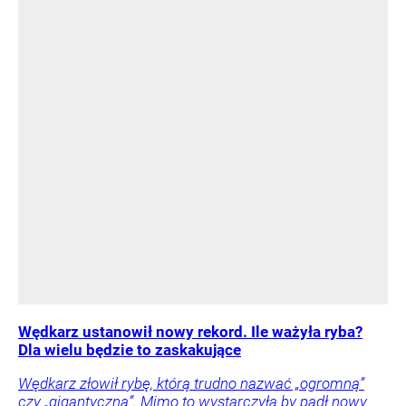
Wędkarz ustanowił nowy rekord. Ile ważyła ryba?
Dla wielu będzie to zaskakujące
Wędkarz złowił rybę, którą trudno nazwać „ogromną”
czy „gigantyczną”. Mimo to wystarczyła by padł nowy