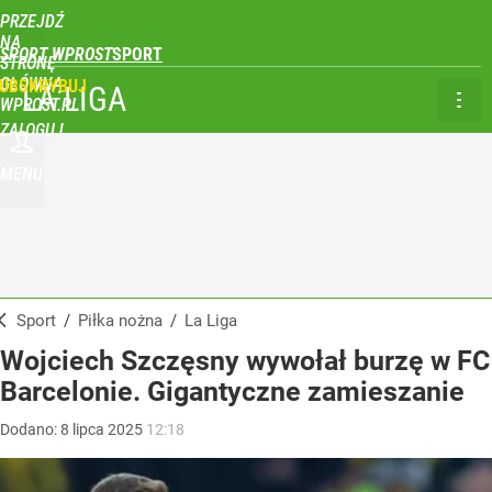
PRZEJDŹ
NA
SPORT WPROST
STRONĘ
GŁÓWNĄ
UBSKRYBUJ
LA LIGA
WPROST.PL
ZALOGUJ
MENU
Sport
/
Piłka nożna
/
La Liga
Wojciech Szczęsny wywołał burzę w FC
Barcelonie. Gigantyczne zamieszanie
Dodano:
8
lipca
2025
12:18