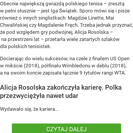
Obecnie największą gwiazdą polskiego tenisa – zresztą
w pełni słusznie – jest Iga Świątek. Sporo mówi się i pisze
również o innych singlistkach: Magdzie Linette, Mai
Chwalińskiej czy Magdalenie Fręch. Trzeba jednak przyznać,
że pod względem gry podwójnej, Alicja Rosolska –
na przestrzeni lat – przetarła wiele zatartych szlaków
dla polskich tenisistek.
Docierając do wielu sukcesów, na czele z finałem US Open
w mikście (2018), półfinału Wimbledonu w deblu (2018),
a na swoim koncie zapisała łącznie 9 tytułów rangi WTA.
Alicja Rosolska zakończyła karierę. Polka
przezwyciężyła nawet udar
Wydawało się, że kariera...
CZYTAJ DALEJ