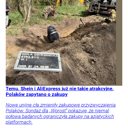
Temu, Shein i AliExpress już nie takie atrakcyjne.
Polaków zapytano o zakupy
Nowe unijne cła zmieniły zakupowe przyzwyczajenia
Polaków. Sondaż dla „Wprost” pokazuje, że niemal
połowa badanych ograniczyła zakupy na azjatyckich
platformach.