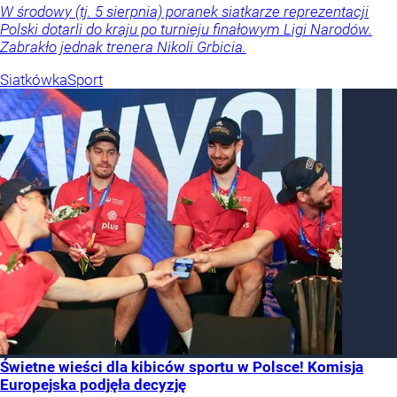
W środowy (tj. 5 sierpnia) poranek siatkarze reprezentacji
Polski dotarli do kraju po turnieju finałowym Ligi Narodów.
Zabrakło jednak trenera Nikoli Grbicia.
Siatkówka
Sport
Świetne wieści dla kibiców sportu w Polsce! Komisja
Europejska podjęła decyzję