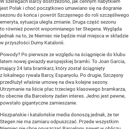
W szeregach Barcy dostrzeżono, jak cennym nabytkiem
jest Polak i choć początkowo umawiano się na dogranie
sezonu do końca i powrót Szczęsnego do roli szczęśliwego
emeryta, sytuacja uległa zmianie. Druga część sezonu
to również powrót wspomnianego ter Stegena. Wygląda
jednak na to, że Niemiec nie będzie miał miejsca w składzie
w przyszłości Dumy Katalonii.
Powody? Po pierwsze ze względu na ściągnięcie do klubu
latem nowej gwiazdy europejskiej bramki. To Joan Garcia,
mający 24 lata bramkarz, który został ściągnięty
z lokalnego rywala Barcy, Espanyolu. Po drugie, Szczęsny
przedłużył właśnie umowę na dwa kolejne sezony.
Utrzymanie na liście płac trzeciego klasowego bramkarza,
to obecnie dla Barcelony żaden interes. Jedno jest pewne,
powstało gigantyczne zamieszanie.
Hiszpańskie i katalońskie media donoszą jednak, że ter
Stegen nie ma zamiaru odpuszczać. Przede wszystkim
Niemiec nie chce opuszczać Barcelony, nawet w obliczu