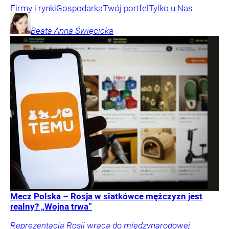
Firmy i rynki
Gospodarka
Twój portfel
Tylko u Nas
Beata Anna
Święcicka
Mecz Polska – Rosja w siatkówce mężczyzn jest
realny? „Wojna trwa”
Reprezentacja Rosji wraca do międzynarodowej