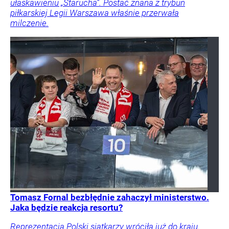
ułaskawieniu „Starucha”. Postać znana z trybun
piłkarskiej Legii Warszawa właśnie przerwała
milczenie.
Tomasz Fornal bezbłędnie zahaczył ministerstwo.
Jaka będzie reakcja resortu?
Reprezentacja Polski siatkarzy wróciła już do kraju.