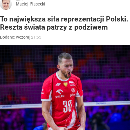
Autor:
Maciej Piasecki
To największa siła reprezentacji Polski.
Reszta świata patrzy z podziwem
Dodano:
wczoraj
21:55