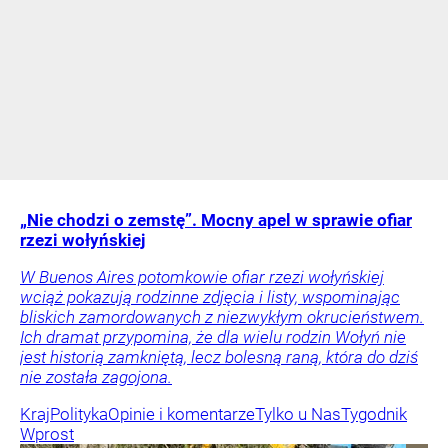
„Nie chodzi o zemstę”. Mocny apel w sprawie ofiar
rzezi wołyńskiej
W Buenos Aires potomkowie ofiar rzezi wołyńskiej
wciąż pokazują rodzinne zdjęcia i listy, wspominając
bliskich zamordowanych z niezwykłym okrucieństwem.
Ich dramat przypomina, że dla wielu rodzin Wołyń nie
jest historią zamkniętą, lecz bolesną raną, która do dziś
nie została zagojona.
Kraj
Polityka
Opinie i komentarze
Tylko u Nas
Tygodnik
Wprost