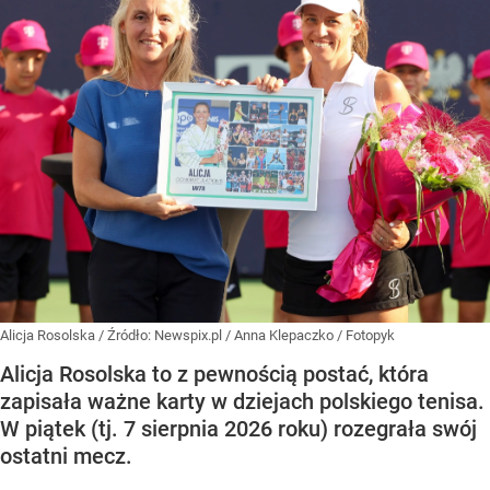
Alicja Rosolska
/ Źródło:
Newspix.pl
/
Anna Klepaczko / Fotopyk
Alicja Rosolska to z pewnością postać, która
zapisała ważne karty w dziejach polskiego tenisa.
W piątek (tj. 7 sierpnia 2026 roku) rozegrała swój
ostatni mecz.