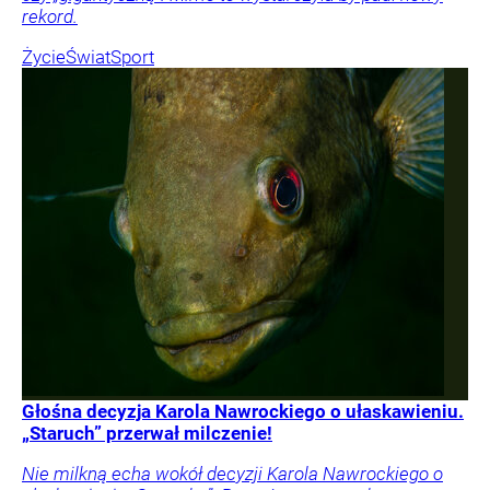
rekord.
Życie
Świat
Sport
Głośna decyzja Karola Nawrockiego o ułaskawieniu.
„Staruch” przerwał milczenie!
Nie milkną echa wokół decyzji Karola Nawrockiego o