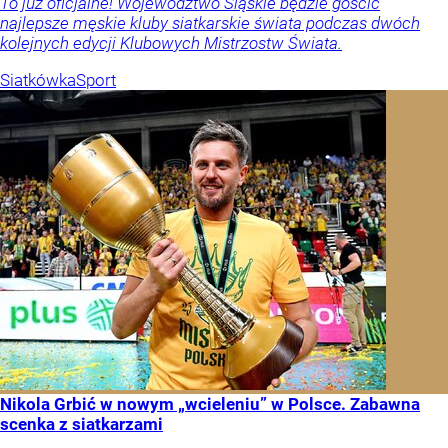
To już oficjalne! Województwo Śląskie będzie gościć
najlepsze męskie kluby siatkarskie świata podczas dwóch
kolejnych edycji Klubowych Mistrzostw Świata.
Siatkówka
Sport
Nikola Grbić w nowym „wcieleniu” w Polsce. Zabawna
scenka z siatkarzami