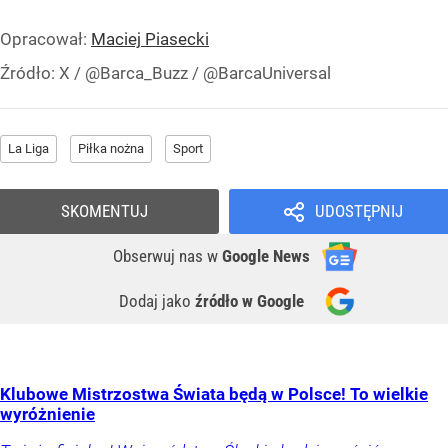
Opracował:
Maciej Piasecki
Źródło:
X
/
@Barca_Buzz / @BarcaUniversal
La Liga
Piłka nożna
Sport
SKOMENTUJ
UDOSTĘPNIJ
Obserwuj nas
w
Google News
Dodaj jako
źródło w Google
Klubowe Mistrzostwa Świata będą w Polsce! To wielkie
wyróżnienie