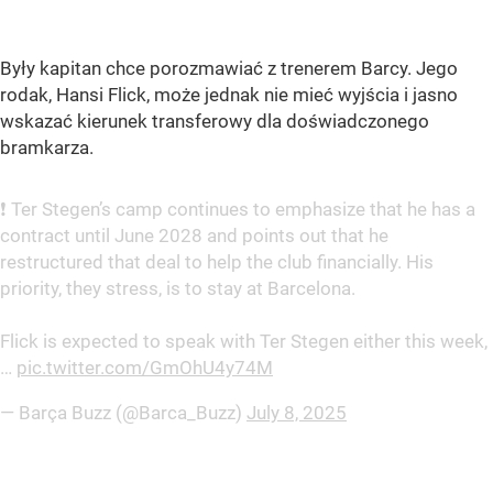
Były kapitan chce porozmawiać z trenerem Barcy. Jego
rodak, Hansi Flick, może jednak nie mieć wyjścia i jasno
wskazać kierunek transferowy dla doświadczonego
bramkarza.
❗️ Ter Stegen’s camp continues to emphasize that he has a
contract until June 2028 and points out that he
restructured that deal to help the club financially. His
priority, they stress, is to stay at Barcelona.
Flick is expected to speak with Ter Stegen either this week,
…
pic.twitter.com/GmOhU4y74M
— Barça Buzz (@Barca_Buzz)
July 8, 2025