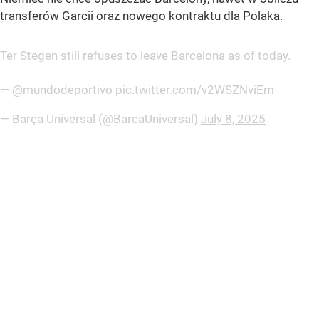
transferów Garcii oraz
nowego kontraktu dla Polaka
.
Ter Stegen still refuses to leave Barcelona as of today.
—
@mundodeportivo
pic.twitter.com/v2WSZNviEm
— Barça Universal (@BarcaUniversal)
July 8, 2025