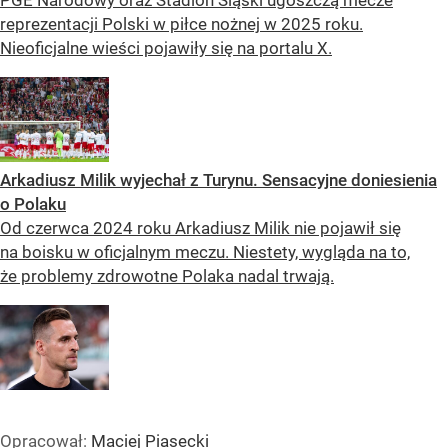
PGE Narodowy oraz Stadion Śląski ugoszczą mecze
reprezentacji Polski w piłce nożnej w 2025 roku.
Nieoficjalne wieści pojawiły się na portalu X.
Arkadiusz Milik wyjechał z Turynu. Sensacyjne doniesienia
o Polaku
Od czerwca 2024 roku Arkadiusz Milik nie pojawił się
na boisku w oficjalnym meczu. Niestety, wygląda na to,
że problemy zdrowotne Polaka nadal trwają.
Opracował:
Maciej Piasecki