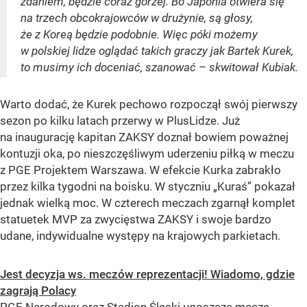
zdaniem, będzie coraz gorzej. Bo Japonia otwiera się
na trzech obcokrajowców w drużynie, są głosy,
że z Koreą będzie podobnie. Więc póki możemy
w polskiej lidze oglądać takich graczy jak Bartek Kurek,
to musimy ich doceniać, szanować – skwitował Kubiak.
Warto dodać, że Kurek pechowo rozpoczął swój pierwszy
sezon po kilku latach przerwy w PlusLidze. Już
na inaugurację kapitan ZAKSY doznał bowiem poważnej
kontuzji oka, po nieszczęśliwym uderzeniu piłką w meczu
z PGE Projektem Warszawa. W efekcie Kurka zabrakło
przez kilka tygodni na boisku. W styczniu „Kuraś” pokazał
jednak wielką moc. W czterech meczach zgarnął komplet
statuetek MVP za zwycięstwa ZAKSY i swoje bardzo
udane, indywidualne występy na krajowych parkietach.
Jest decyzja ws. meczów reprezentacji! Wiadomo, gdzie
zagrają Polacy