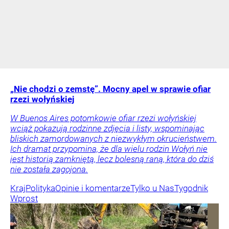
„Nie chodzi o zemstę”. Mocny apel w sprawie ofiar
rzezi wołyńskiej
W Buenos Aires potomkowie ofiar rzezi wołyńskiej
wciąż pokazują rodzinne zdjęcia i listy, wspominając
bliskich zamordowanych z niezwykłym okrucieństwem.
Ich dramat przypomina, że dla wielu rodzin Wołyń nie
jest historią zamkniętą, lecz bolesną raną, która do dziś
nie została zagojona.
Kraj
Polityka
Opinie i komentarze
Tylko u Nas
Tygodnik
Wprost