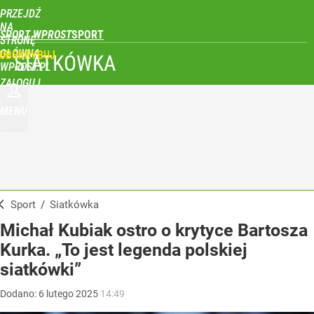
PRZEJDŹ
NA
SPORT WPROST
STRONĘ
GŁÓWNĄ
UBSKRYBUJ
SIATKÓWKA
WPROST.PL
ZALOGUJ
MENU
Sport
/
Siatkówka
Michał Kubiak ostro o krytyce Bartosza
Kurka. „To jest legenda polskiej
siatkówki”
Dodano:
6
lutego
2025
14:49