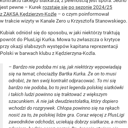
kontraktu takiego siatkarza, z pewnością jest spora. Jedno
jest pewne – Kurek
rozstaje się po sezonie 2024/25
z ZAKSĄ Kędzierzyn-Koźle
– o czym poinformował
w trakcie wizyty w Kanale Zero u Krzysztofa Stanowskiego.
Kubiak odniósł się do sposobu, w jaki niektórzy traktują
powrót do PlusLigi Kurka. Mowa tu zwłaszcza o krytyce
przy okazji słabszych występów kapitana reprezentacji
Polski w barwach klubu z Kędzierzyna-Koźla.
– Bardzo nie podoba mi się, jak niektórzy wypowiadają
się na temat, chociażby Bartka Kurka. Że on to musi
odrobić, że ten swój kontrakt odpracować. To mi się
bardzo nie podoba, bo to jest legenda polskiej siatkówki
i takich ludzi powinno się traktować z większym
szacunkiem. A nie jak dwudziestolatka, który dopiero
wchodzi do rozgrywek. Chłopa powinno się na rękach
nosić za to, że polskiej lidze gra. Coraz więcej z PlusLigi
zawodników odchodzi, uciekają dobrzy siatkarze, a moim