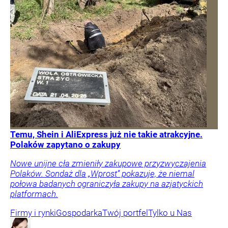
Temu, Shein i AliExpress już nie takie atrakcyjne.
Polaków zapytano o zakupy
Nowe unijne cła zmieniły zakupowe przyzwyczajenia
Polaków. Sondaż dla „Wprost” pokazuje, że niemal
połowa badanych ograniczyła zakupy na azjatyckich
platformach.
Firmy i rynki
Gospodarka
Twój portfel
Tylko u Nas