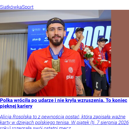
Siatkówka
Sport
Polka wróciła po udarze i nie kryła wzruszenia. To koniec
pięknej kariery
Alicja Rosolska to z pewnością postać, która zapisała ważne
karty w dziejach polskiego tenisa. W piątek (tj. 7 sierpnia 2026
roku) rozegrała swój ostatni mecz.