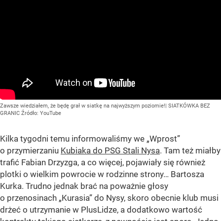
Zawsze wiedziałem, że będę grał w siatkę na najwyższym poziomie!| SIATKÓWKA BEZ
GRANIC
Źródło:
YouTube
Kilka tygodni temu informowaliśmy we „Wprost”
o przymierzaniu
Kubiaka do PSG Stali Nysa
. Tam też miałby
trafić Fabian Drzyzga, a co więcej, pojawiały się również
plotki o wielkim powrocie w rodzinne strony… Bartosza
Kurka. Trudno jednak brać na poważnie głosy
o przenosinach „Kurasia” do Nysy, skoro obecnie klub musi
drżeć o utrzymanie w PlusLidze, a dodatkowo wartość