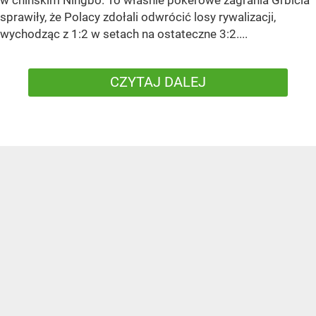
w chińskim Ningbo. To właśnie pokerowe zagrania Grbicia
sprawiły, że Polacy zdołali odwrócić losy rywalizacji,
wychodząc z 1:2 w setach na ostateczne 3:2....
CZYTAJ DALEJ