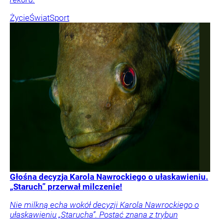
Życie
Świat
Sport
Głośna decyzja Karola Nawrockiego o ułaskawieniu.
„Staruch” przerwał milczenie!
Nie milkną echa wokół decyzji Karola Nawrockiego o
ułaskawieniu „Starucha”. Postać znana z trybun