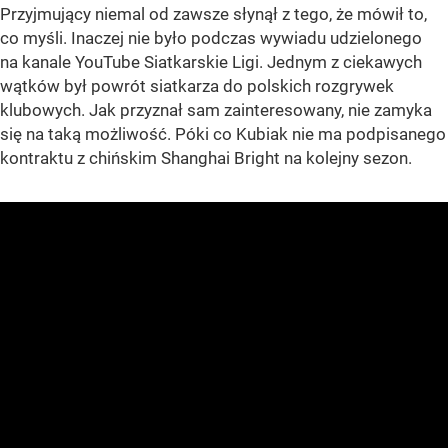
Przyjmujący niemal od zawsze słynął z tego, że mówił to,
co myśli. Inaczej nie było podczas wywiadu udzielonego
na kanale YouTube Siatkarskie Ligi. Jednym z ciekawych
wątków był powrót siatkarza do polskich rozgrywek
klubowych. Jak przyznał sam zainteresowany, nie zamyka
się na taką możliwość. Póki co Kubiak nie ma podpisanego
kontraktu z chińskim Shanghai Bright na kolejny sezon.