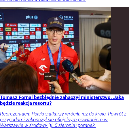
Tomasz Fornal bezbłędnie zahaczył ministerstwo. Jaka
będzie reakcja resortu?
Reprezentacja Polski siatkarzy wróciła już do kraju. Powrót z
przygodami zakończył się oficjalnym powitaniem w
Warszawie w środowy (tj. 5 sierpnia) poranek.