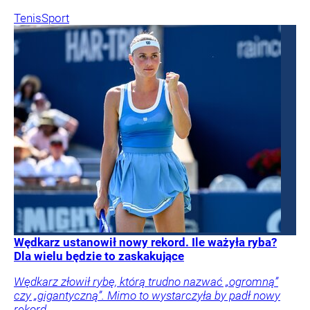
Tenis
Sport
Wędkarz ustanowił nowy rekord. Ile ważyła ryba?
Dla wielu będzie to zaskakujące
Wędkarz złowił rybę, którą trudno nazwać „ogromną”
czy „gigantyczną”. Mimo to wystarczyła by padł nowy
rekord.