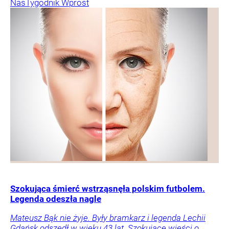
Nas
Tygodnik Wprost
Szokująca śmierć wstrząsnęła polskim futbolem.
Legenda odeszła nagle
Mateusz Bąk nie żyje. Były bramkarz i legenda Lechii
Gdańsk odszedł w wieku 43 lat. Szokujące wieści o