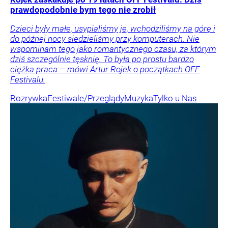
prawdopodobnie bym tego nie zrobił
Dzieci były małe, usypialiśmy je, wchodziliśmy na górę i
do późnej nocy siedzieliśmy przy komputerach. Nie
wspominam tego jako romantycznego czasu, za którym
dziś szczególnie tęsknię. To była po prostu bardzo
ciężka praca – mówi Artur Rojek o początkach OFF
Festivalu.
Rozrywka
Festiwale/Przeglądy
Muzyka
Tylko u Nas