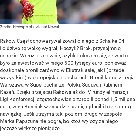
Żródło:
Newspix.pl
/
Michał Nowak
Raków Częstochowa rywalizował o niego z Schalke 04
i o dziwo tę walkę wygrał. Haczyk? Brak, przynajmniej
na razie. Wręcz przeciwnie, szybko okazało się, że warto
było zainwestować w niego 500 tysięcy euro, ponieważ
doskonale bronił zarówno w Ekstraklasie, jak i (przede
wszystkim) w europejskich pucharach. Bronił karne z Legią
Warszawa w Superpucharze Polski, Suduvą i Rubinem
Kazań. Dzięki przejściu Rakowa aż do IV rundy eliminacji
Ligi Konferencji częstochowianie zarobili ponad 1,5 miliona
euro, więc Bośniak w zasadzie już się spłacił i to ze sporą
nawiązką. Jeśli utrzyma taki poziom, długo w zespole
Marka Papszuna nie pogra, bo ktoś wyłoży za niego
jeszcze większe pieniądze.