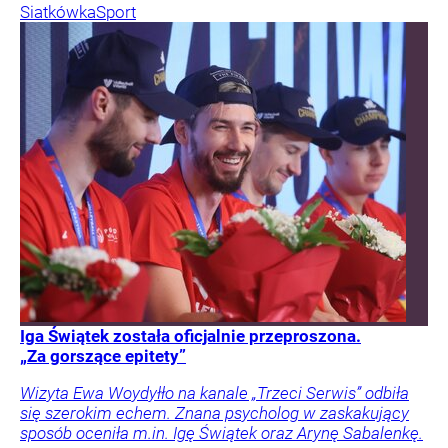
Siatkówka
Sport
Iga Świątek została oficjalnie przeproszona.
„Za gorszące epitety”
Wizyta Ewa Woydyłło na kanale „Trzeci Serwis” odbiła
się szerokim echem. Znana psycholog w zaskakujący
sposób oceniła m.in. Igę Świątek oraz Arynę Sabalenkę.