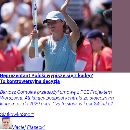
Reprezentant Polski wypisze się z kadry?
To kontrowersyjna decyzja
Bartosz Gomułka przedłużył umowę z PGE Projektem
Warszawa. Atakujący podpisał kontrakt ze stołecznym
klubem aż do 2029 roku. Czy to słuszny krok 24-latka?
Siatkówka
Sport
Maciej
Piasecki