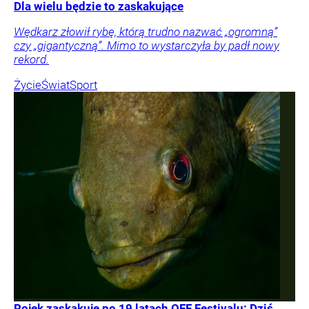
Dla wielu będzie to zaskakujące
Wędkarz złowił rybę, którą trudno nazwać „ogromną”
czy „gigantyczną”. Mimo to wystarczyła by padł nowy
rekord.
Życie
Świat
Sport
Rojek zaskakuje po 19 latach OFF Festivalu: Dziś