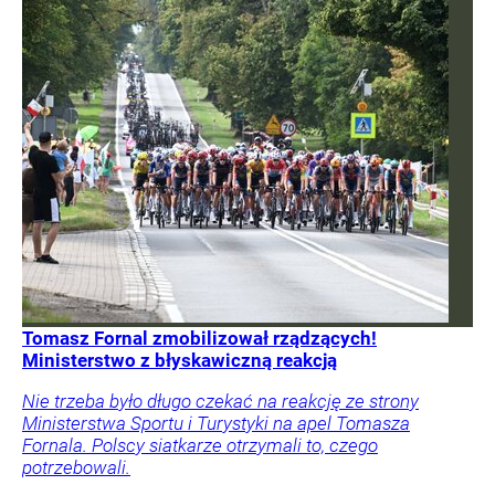
Tomasz Fornal zmobilizował rządzących!
Ministerstwo z błyskawiczną reakcją
Nie trzeba było długo czekać na reakcję ze strony
Ministerstwa Sportu i Turystyki na apel Tomasza
Fornala. Polscy siatkarze otrzymali to, czego
potrzebowali.