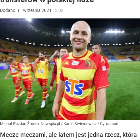
Dodano:
11
września
2021
13:02
Michał Pazdan
Źródło:
Newspix.pl
/
Kamil Swirydowicz / Cyfrasport
Mecze meczami, ale latem jest jedna rzecz, która