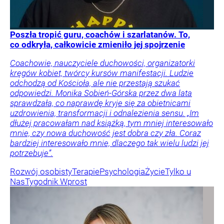
Poszła tropić guru, coachów i szarlatanów. To,
co odkryła, całkowicie zmieniło jej spojrzenie
Coachowie, nauczyciele duchowości, organizatorki
kręgów kobiet, twórcy kursów manifestacji. Ludzie
odchodzą od Kościoła, ale nie przestają szukać
odpowiedzi. Monika Sobień-Górska przez dwa lata
sprawdzała, co naprawdę kryje się za obietnicami
uzdrowienia, transformacji i odnalezienia sensu. „Im
dłużej pracowałam nad książką, tym mniej interesowało
mnie, czy nowa duchowość jest dobra czy zła. Coraz
bardziej interesowało mnie, dlaczego tak wielu ludzi jej
potrzebuje”.
Rozwój osobisty
Terapie
Psychologia
Życie
Tylko u
Nas
Tygodnik Wprost