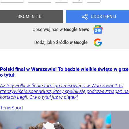
SKOMENTUJ
UDOSTĘPNIJ
Obserwuj nas
w
Google News
Dodaj jako
źródło w Google
Polski finał w Warszawie! To będzie wielkie święto w grze
o tytuł
Aż trzy Polki w finale turnieju tenisowego w Warszawie? To
rzeczywiście scenariusz, który spełnił się podczas zmagań na
kortach Legii. Gra o tytuł już w piątek!
Tenis
Sport