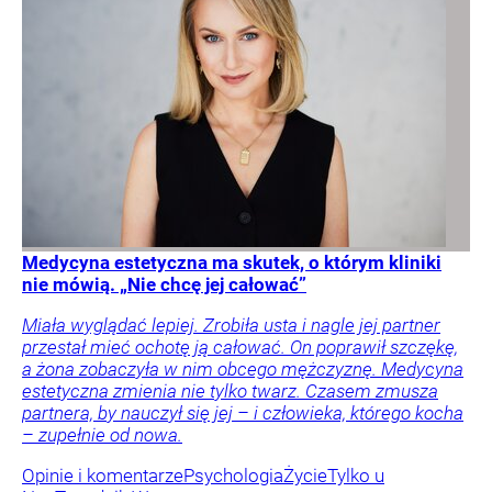
Medycyna estetyczna ma skutek, o którym kliniki
nie mówią. „Nie chcę jej całować”
Miała wyglądać lepiej. Zrobiła usta i nagle jej partner
przestał mieć ochotę ją całować. On poprawił szczękę,
a żona zobaczyła w nim obcego mężczyznę. Medycyna
estetyczna zmienia nie tylko twarz. Czasem zmusza
partnera, by nauczył się jej – i człowieka, którego kocha
– zupełnie od nowa.
Opinie i komentarze
Psychologia
Życie
Tylko u