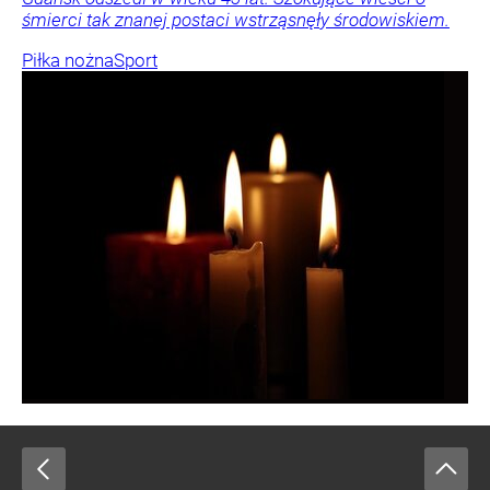
śmierci tak znanej postaci wstrząsnęły środowiskiem.
Piłka nożna
Sport