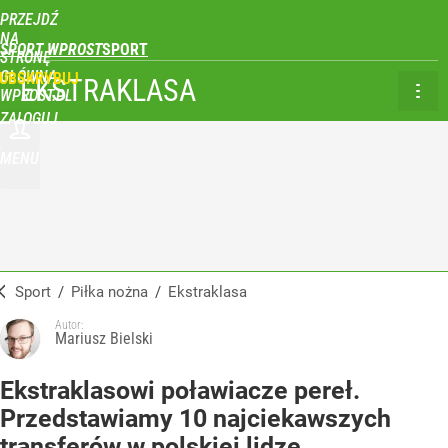
PRZEJDŹ
NA
SPORT WPROST
STRONĘ
GŁÓWNĄ
UBSKRYBUJ
EKSTRAKLASA
WPROST.PL
ZALOGUJ
MENU
Sport
/
Piłka nożna
/
Ekstraklasa
Autor:
Mariusz Bielski
Ekstraklasowi poławiacze pereł.
Przedstawiamy 10 najciekawszych
transferów w polskiej lidze