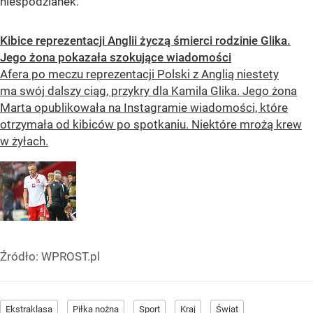
niespodzianek.
Kibice reprezentacji Anglii życzą śmierci rodzinie Glika.
Jego żona pokazała szokujące wiadomości
Afera po meczu reprezentacji Polski z Anglią niestety
ma swój dalszy ciąg, przykry dla Kamila Glika. Jego żona
Marta opublikowała na Instagramie wiadomości, które
otrzymała od kibiców po spotkaniu. Niektóre mrożą krew
w żyłach.
Źródło:
WPROST.pl
Ekstraklasa
Piłka nożna
Sport
Kraj
Świat