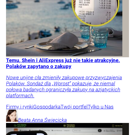
Temu, Shein i AliExpress już nie takie atrakcyjne.
Polaków zapytano o zakupy
Nowe unijne cła zmieniły zakupowe przyzwyczajenia
Polaków. Sondaż dla „Wprost” pokazuje, że niemal
połowa badanych ograniczyła zakupy na azjatyckich
platformach.
Firmy i rynki
Gospodarka
Twój portfel
Tylko u Nas
Beata Anna
Święcicka