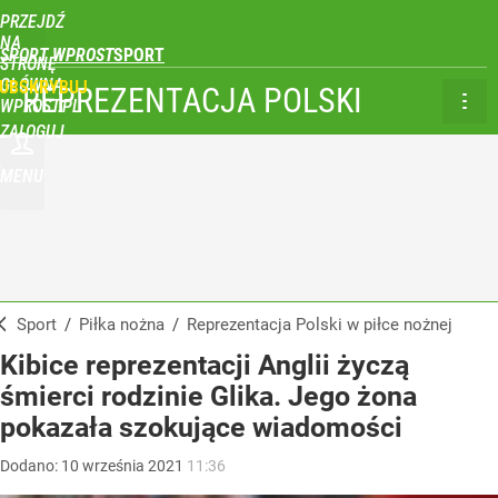
PRZEJDŹ
NA
SPORT WPROST
STRONĘ
GŁÓWNĄ
UBSKRYBUJ
REPREZENTACJA POLSKI
WPROST.PL
ZALOGUJ
MENU
Sport
/
Piłka nożna
/
Reprezentacja Polski w piłce nożnej
Kibice reprezentacji Anglii życzą
śmierci rodzinie Glika. Jego żona
pokazała szokujące wiadomości
Dodano:
10
września
2021
11:36