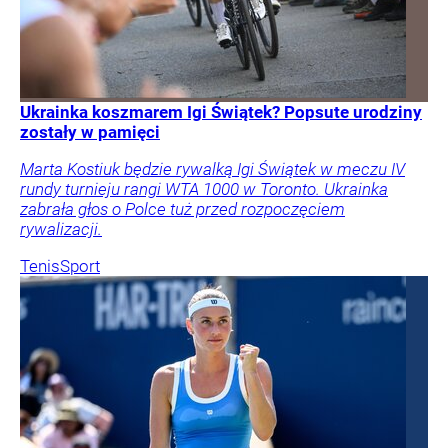
Ukrainka koszmarem Igi Świątek? Popsute urodziny
zostały w pamięci
Marta Kostiuk będzie rywalką Igi Świątek w meczu IV
rundy turnieju rangi WTA 1000 w Toronto. Ukrainka
zabrała głos o Polce tuż przed rozpoczęciem
rywalizacji.
Tenis
Sport