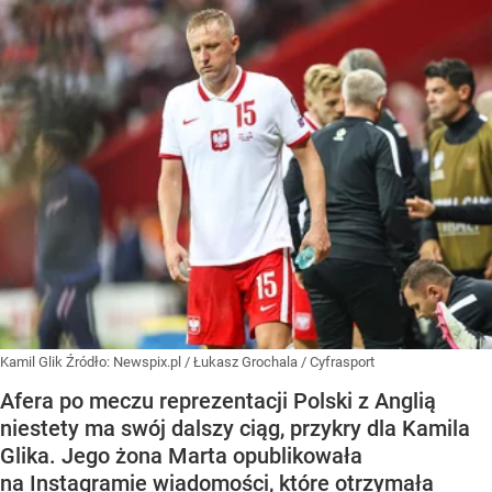
Kamil Glik
Źródło:
Newspix.pl
/
Łukasz Grochala / Cyfrasport
Afera po meczu reprezentacji Polski z Anglią
niestety ma swój dalszy ciąg, przykry dla Kamila
Glika. Jego żona Marta opublikowała
na Instagramie wiadomości, które otrzymała