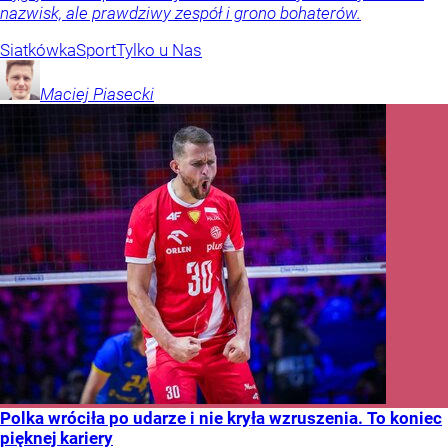
nazwisk, ale prawdziwy zespół i grono bohaterów.
Siatkówka
Sport
Tylko u Nas
Maciej
Piasecki
Polka wróciła po udarze i nie kryła wzruszenia. To koniec
pięknej kariery