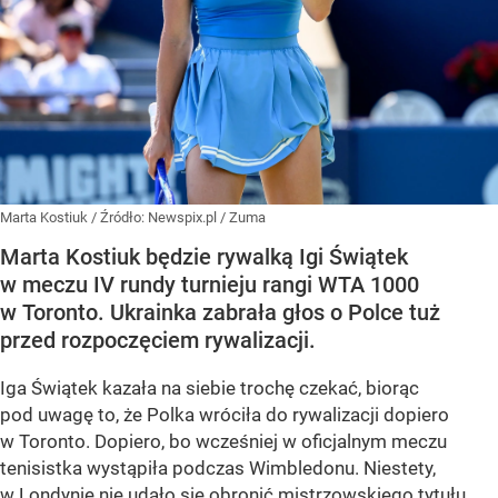
Marta Kostiuk
/ Źródło:
Newspix.pl
/
Zuma
Marta Kostiuk będzie rywalką Igi Świątek
w meczu IV rundy turnieju rangi WTA 1000
w Toronto. Ukrainka zabrała głos o Polce tuż
przed rozpoczęciem rywalizacji.
Iga Świątek kazała na siebie trochę czekać, biorąc
pod uwagę to, że Polka wróciła do rywalizacji dopiero
w Toronto. Dopiero, bo wcześniej w oficjalnym meczu
tenisistka wystąpiła podczas Wimbledonu. Niestety,
w Londynie nie udało się obronić mistrzowskiego tytułu.