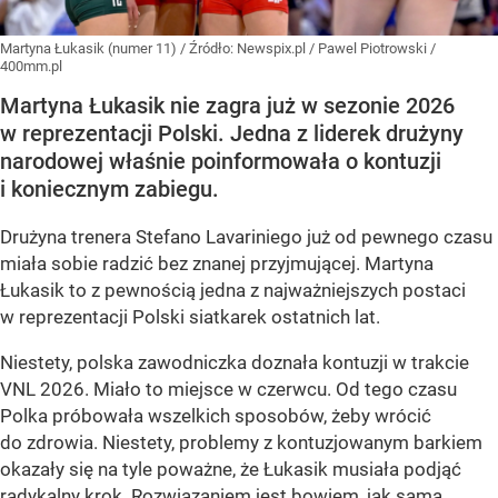
Martyna Łukasik (numer 11)
/ Źródło:
Newspix.pl
/
Pawel Piotrowski /
400mm.pl
Martyna Łukasik nie zagra już w sezonie 2026
w reprezentacji Polski. Jedna z liderek drużyny
narodowej właśnie poinformowała o kontuzji
i koniecznym zabiegu.
Drużyna trenera Stefano Lavariniego już od pewnego czasu
miała sobie radzić bez znanej przyjmującej. Martyna
Łukasik to z pewnością jedna z najważniejszych postaci
w reprezentacji Polski siatkarek ostatnich lat.
Niestety, polska zawodniczka doznała kontuzji w trakcie
VNL 2026. Miało to miejsce w czerwcu. Od tego czasu
Polka próbowała wszelkich sposobów, żeby wrócić
do zdrowia. Niestety, problemy z kontuzjowanym barkiem
okazały się na tyle poważne, że Łukasik musiała podjąć
radykalny krok. Rozwiązaniem jest bowiem, jak sama