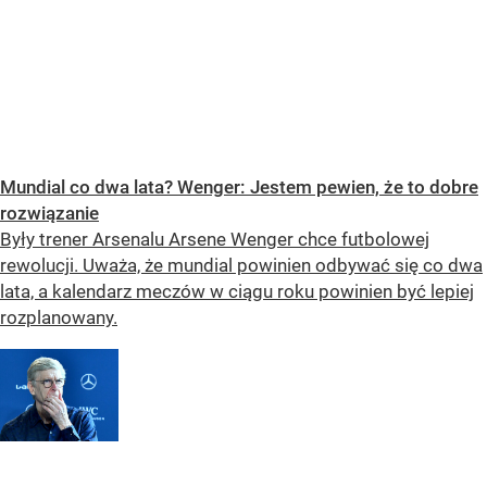
Mundial co dwa lata? Wenger: Jestem pewien, że to dobre
rozwiązanie
Były trener Arsenalu Arsene Wenger chce futbolowej
rewolucji. Uważa, że mundial powinien odbywać się co dwa
lata, a kalendarz meczów w ciągu roku powinien być lepiej
rozplanowany.