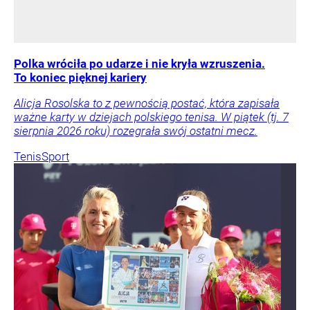
Polka wróciła po udarze i nie kryła wzruszenia.
To koniec pięknej kariery
Alicja Rosolska to z pewnością postać, która zapisała
ważne karty w dziejach polskiego tenisa. W piątek (tj. 7
sierpnia 2026 roku) rozegrała swój ostatni mecz.
Tenis
Sport