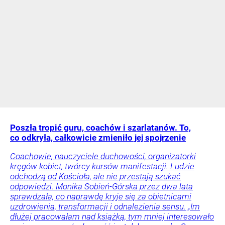
Poszła tropić guru, coachów i szarlatanów. To,
co odkryła, całkowicie zmieniło jej spojrzenie
Coachowie, nauczyciele duchowości, organizatorki
kręgów kobiet, twórcy kursów manifestacji. Ludzie
odchodzą od Kościoła, ale nie przestają szukać
odpowiedzi. Monika Sobień-Górska przez dwa lata
sprawdzała, co naprawdę kryje się za obietnicami
uzdrowienia, transformacji i odnalezienia sensu. „Im
dłużej pracowałam nad książką, tym mniej interesowało