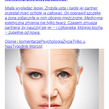
Miała wyglądać lepiej. Zrobiła usta i nagle jej partner
przestał mieć ochotę ją całować. On poprawił szczękę,
a żona zobaczyła w nim obcego mężczyznę. Medycyna
estetyczna zmienia nie tylko twarz. Czasem zmusza
partnera, by nauczył się jej – i człowieka, którego kocha
– zupełnie od nowa.
Opinie i komentarze
Psychologia
Życie
Tylko u
Nas
Tygodnik Wprost