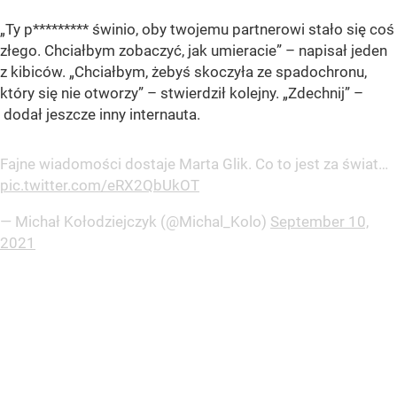
„Ty p********* świnio, oby twojemu partnerowi stało się coś
złego. Chciałbym zobaczyć, jak umieracie” – napisał jeden
z kibiców. „Chciałbym, żebyś skoczyła ze spadochronu,
który się nie otworzy” – stwierdził kolejny. „Zdechnij” –
dodał jeszcze inny internauta.
Fajne wiadomości dostaje Marta Glik. Co to jest za świat…
pic.twitter.com/eRX2QbUkOT
— Michał Kołodziejczyk (@Michal_Kolo)
September 10,
2021