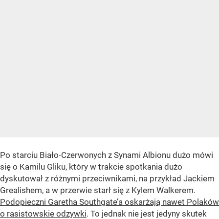
Po starciu Biało-Czerwonych z Synami Albionu dużo mówi
się o Kamilu Gliku, który w trakcie spotkania dużo
dyskutował z różnymi przeciwnikami, na przykład Jackiem
Grealishem, a w przerwie starł się z Kylem Walkerem.
Podopieczni Garetha Southgate’a oskarżają nawet Polaków
o rasistowskie odzywki
. To jednak nie jest jedyny skutek