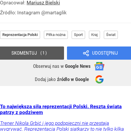
Opracował:
Mariusz Bielski
Źródło:
Instagram @martaglik
Reprezentacja Polski
Piłka nożna
Sport
Kraj
Świat
SKOMENTUJ
UDOSTĘPNIJ
1
Obserwuj nas
w
Google News
Dodaj jako
źródło w Google
To największa siła reprezentacji Polski. Reszta świata
patrzy z podziwem
Trener Nikola Grbić i jego podopieczni nie przestają
wygrywać. Reprezentacja Polski siatkarzy to nie tylko kilka