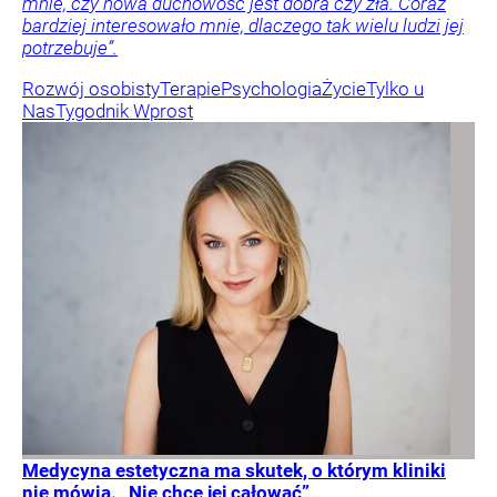
mnie, czy nowa duchowość jest dobra czy zła. Coraz
bardziej interesowało mnie, dlaczego tak wielu ludzi jej
potrzebuje”.
Rozwój osobisty
Terapie
Psychologia
Życie
Tylko u
Nas
Tygodnik Wprost
Medycyna estetyczna ma skutek, o którym kliniki
nie mówią. „Nie chcę jej całować”