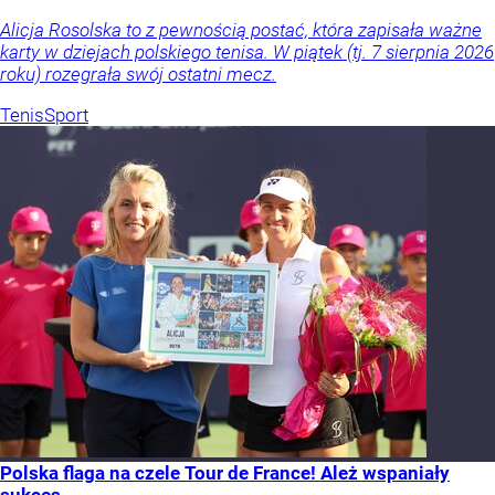
Alicja Rosolska to z pewnością postać, która zapisała ważne
karty w dziejach polskiego tenisa. W piątek (tj. 7 sierpnia 2026
roku) rozegrała swój ostatni mecz.
Tenis
Sport
Polska flaga na czele Tour de France! Ależ wspaniały
sukces