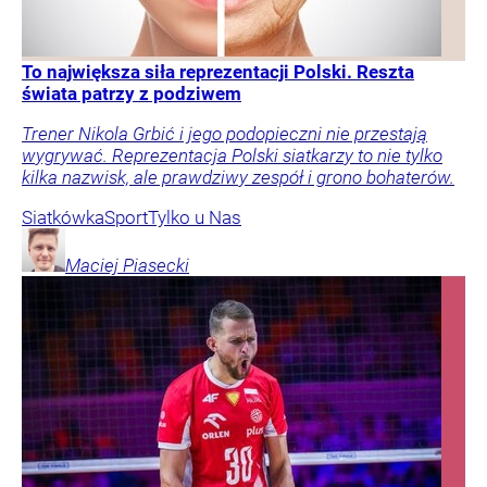
To największa siła reprezentacji Polski. Reszta
świata patrzy z podziwem
Trener Nikola Grbić i jego podopieczni nie przestają
wygrywać. Reprezentacja Polski siatkarzy to nie tylko
kilka nazwisk, ale prawdziwy zespół i grono bohaterów.
Siatkówka
Sport
Tylko u Nas
Maciej
Piasecki