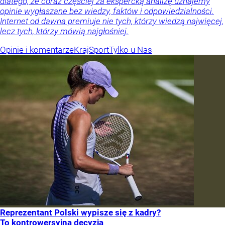
dlatego, że coraz częściej za ekspercką analizę uznajemy
opinie wygłaszane bez wiedzy, faktów i odpowiedzialności.
Internet od dawna premiuje nie tych, którzy wiedzą najwięcej,
lecz tych, którzy mówią najgłośniej.
Opinie i komentarze
Kraj
Sport
Tylko u Nas
Reprezentant Polski wypisze się z kadry?
To kontrowersyjna decyzja