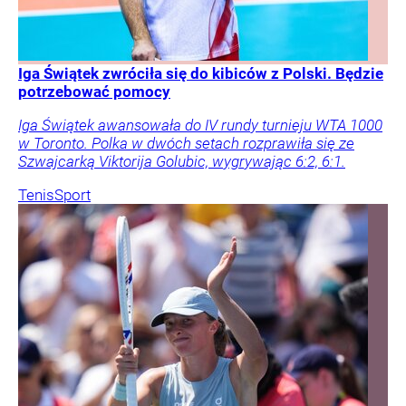
Iga Świątek zwróciła się do kibiców z Polski. Będzie
potrzebować pomocy
Iga Świątek awansowała do IV rundy turnieju WTA 1000
w Toronto. Polka w dwóch setach rozprawiła się ze
Szwajcarką Viktorija Golubic, wygrywając 6:2, 6:1.
Tenis
Sport