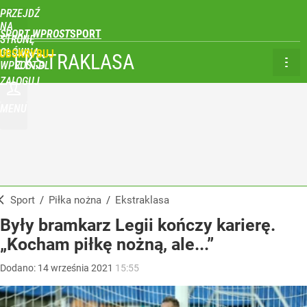
PRZEJDŹ
NA
SPORT WPROST
STRONĘ
GŁÓWNĄ
UBSKRYBUJ
EKSTRAKLASA
WPROST.PL
ZALOGUJ
MENU
Sport
/
Piłka nożna
/
Ekstraklasa
Były bramkarz Legii kończy karierę.
„Kocham piłkę nożną, ale...”
Dodano:
14
września
2021
15:55