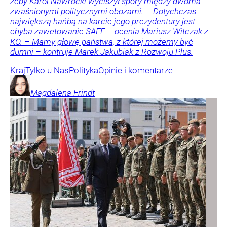
żeby Karol Nawrocki wyciszył spory między dwoma
zwaśnionymi politycznymi obozami. – Dotychczas
największą hańbą na karcie jego prezydentury jest
chyba zawetowanie SAFE – ocenia Mariusz Witczak z
KO. – Mamy głowę państwa, z której możemy być
dumni – kontruje Marek Jakubiak z Rozwoju Plus.
Kraj
Tylko u Nas
Polityka
Opinie i komentarze
Magdalena
Frindt