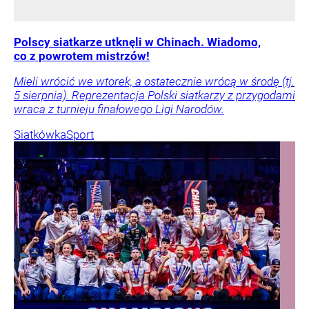
Polscy siatkarze utknęli w Chinach. Wiadomo,
co z powrotem mistrzów!
Mieli wrócić we wtorek, a ostatecznie wrócą w środę (tj.
5 sierpnia). Reprezentacja Polski siatkarzy z przygodami
wraca z turnieju finałowego Ligi Narodów.
Siatkówka
Sport