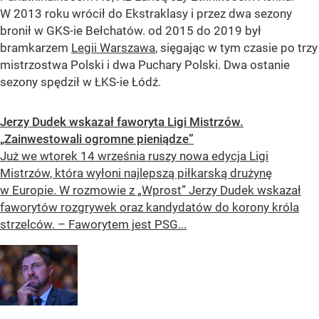
W 2013 roku wrócił do Ekstraklasy i przez dwa sezony
bronił w GKS-ie Bełchatów. od 2015 do 2019 był
bramkarzem
Legii Warszawa
, sięgając w tym czasie po trzy
mistrzostwa Polski i dwa Puchary Polski. Dwa ostanie
sezony spędził w ŁKS-ie Łódź.
Jerzy Dudek wskazał faworyta Ligi Mistrzów.
„Zainwestowali ogromne pieniądze”
Już we wtorek 14 września ruszy nowa edycja Ligi
Mistrzów, która wyłoni najlepszą piłkarską drużynę
w Europie. W rozmowie z „Wprost” Jerzy Dudek wskazał
faworytów rozgrywek oraz kandydatów do korony króla
strzelców. – Faworytem jest PSG...