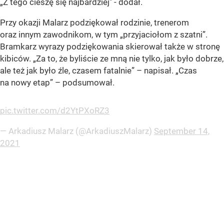
„Z tego cieszę się najbardziej" -
dodał.
Przy okazji Malarz podziękował rodzinie, trenerom
oraz innym zawodnikom, w tym
„przyjaciołom z szatni”
.
Bramkarz wyrazy podziękowania skierował także w stronę
kibiców.
„Za to, że byliście ze mną nie tylko, jak było dobrze,
ale też jak było źle, czasem fatalnie”
– napisał. „Czas
na nowy etap” – podsumował.
pic.twitter.com/d2YtPXoRZ3
— Arkadiusz Malarz (@ArkadiuszMalarz)
September 14,
2021