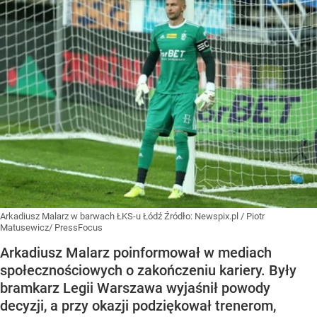
Arkadiusz Malarz w barwach ŁKS-u Łódź
Źródło:
Newspix.pl
/
Piotr
Matusewicz/ PressFocus
Arkadiusz Malarz poinformował w mediach
społecznościowych o zakończeniu kariery. Były
bramkarz Legii Warszawa wyjaśnił powody
decyzji, a przy okazji podziękował trenerom,