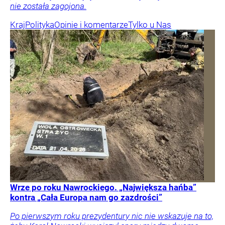
nie została zagojona.
Kraj
Polityka
Opinie i komentarze
Tylko u Nas
Wrze po roku Nawrockiego. „Największa hańba”
kontra „Cała Europa nam go zazdrości”
Po pierwszym roku prezydentury nic nie wskazuje na to,