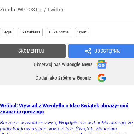
Źródło:
WPROST.pl
/
Twitter
Legia
Ekstraklasa
Piłka nożna
Sport
SKOMENTUJ
UDOSTĘPNIJ
Obserwuj nas
w
Google News
Dodaj jako
źródło w Google
Wróbel: Wywiad z Woydyłło o Idze Świątek obnażył coś
znacznie gorszego
Burza po wywiadzie z Ewą Woydyłło nie wybuchła dlatego, że
padły kontrowersyjne słowa o Idze Świątek. Wybuchła