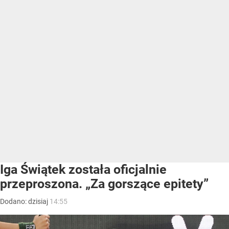
Iga Świątek została oficjalnie
przeproszona. „Za gorszące epitety”
Dodano:
dzisiaj
14:55