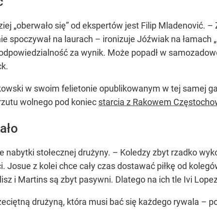
ć
ej „oberwało się” od ekspertów jest Filip Mladenović. –
ie spoczywał na laurach – ironizuje Jóźwiak na łamach 
odpowiedzialność za wynik. Może popadł w samozadowol
ck.
kowski w swoim felietonie opublikowanym w tej samej gaz
z rzutu wolnego pod koniec
starcia z Rakowem Częstoch
ało
we nabytki stołecznej drużyny. – Koledzy zbyt rzadko wyko
. Josue z kolei chce cały czas dostawać piłkę od kolegów,
sz i Martins są zbyt pasywni. Dlatego na ich tle Ivi Lopez
przeciętną drużyną, która musi bać się każdego rywala 