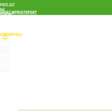
PRZEJDŹ
Udostępnij
0
Skomentuj
NA
SPORT WPROST
STRONĘ
GŁÓWNĄ
PIŁKA NOŻNA
SIATKÓWKA
TENIS
LEKKOATLETYKA
SKOKI NARCIAR
Reprezentant Polski wypisze się z kadry? To kont
WPROST.PL
SUBSKRYBUJ
dodaj
ZALOGUJ
Wróbel: Wywiad z Woydyłło o Idze Świątek obnaży
SZUKAJ
MENU
dodaj
Farmacja: wzrost pod presją. co czeka branżę do 
dodaj