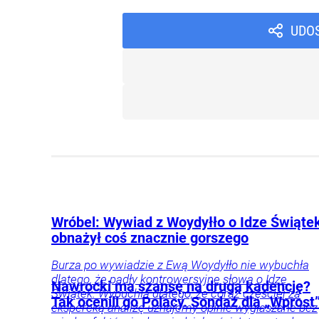
UDO
Wróbel: Wywiad z Woydyłło o Idze Świąte
obnażył coś znacznie gorszego
Burza po wywiadzie z Ewą Woydyłło nie wybuchła
dlatego, że padły kontrowersyjne słowa o Idze
Nawrocki ma szansę na drugą kadencję?
Świątek. Wybuchła dlatego, że coraz częściej za
Tak ocenili go Polacy. Sondaż dla „Wprost
ekspercką analizę uznajemy opinie wygłaszane bez