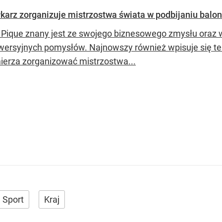
karz zorganizuje mistrzostwa świata w podbijaniu balo
 Pique znany jest ze swojego biznesowego zmysłu oraz w
wersyjnych pomysłów. Najnowszy również wpisuje się te 
ierza zorganizować mistrzostwa...
Sport
Kraj