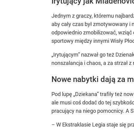
Irytujący jak Mladenovi
Jednym z graczy, któremu najbardzi
aby cały czas był zmotywowany i n
odpowiednio zmobilizować, wziąć 
sportowy między innymi Wisły Pło
„Irytującym” nazwał go też Dziena
nonszalancja i chaos, a za strzał 
Nowe nabytki dają za m
Pod lupę „Dziekana” trafiły też no
ale musi coś dodać do tej szybkości
pracujący na niego pomocnicy. A Sli
– W Ekstraklasie Legia staje się 