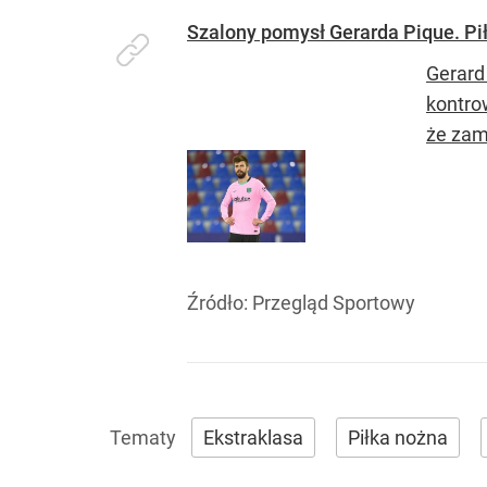
Szalony pomysł Gerarda Pique. Pił
Gerard
kontro
że zam
Źródło:
Przegląd Sportowy
Ekstraklasa
Piłka nożna