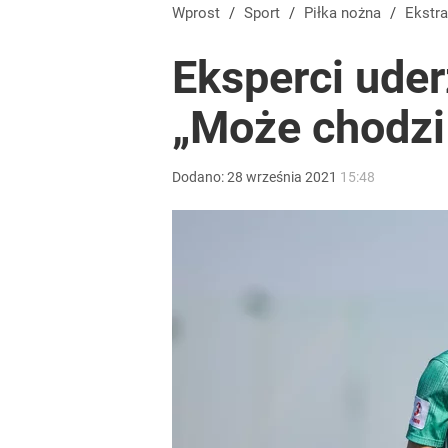
Tomasz Fornal zmobilizował rządzących! Minister
Wprost
/
Sport
/
Piłka nożna
/
Ekstr
Eksperci uder
dodaj
„Może chodzi
Polscy siatkarze utknęli w Chinach. Wiadomo, co
Dodano:
28
września
2021
15:48
dodaj
Nawrocki ma szansę na drugą kadencję? Tak ocenil
10