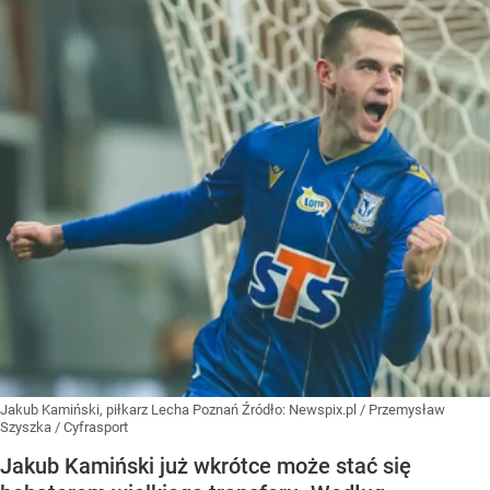
Jakub Kamiński, piłkarz Lecha Poznań
Źródło:
Newspix.pl
/
Przemysław
Szyszka / Cyfrasport
Jakub Kamiński już wkrótce może stać się