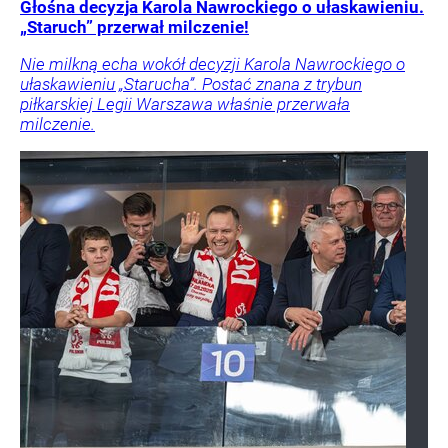
Głośna decyzja Karola Nawrockiego o ułaskawieniu.
„Staruch” przerwał milczenie!
Nie milkną echa wokół decyzji Karola Nawrockiego o
ułaskawieniu „Starucha”. Postać znana z trybun
piłkarskiej Legii Warszawa właśnie przerwała
milczenie.