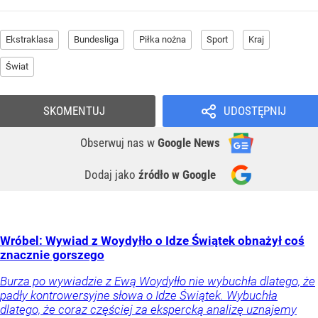
Ekstraklasa
Bundesliga
Piłka nożna
Sport
Kraj
Świat
SKOMENTUJ
UDOSTĘPNIJ
Obserwuj nas
w
Google News
Dodaj jako
źródło w Google
Wróbel: Wywiad z Woydyłło o Idze Świątek obnażył coś
znacznie gorszego
Burza po wywiadzie z Ewą Woydyłło nie wybuchła dlatego, że
padły kontrowersyjne słowa o Idze Świątek. Wybuchła
dlatego, że coraz częściej za ekspercką analizę uznajemy