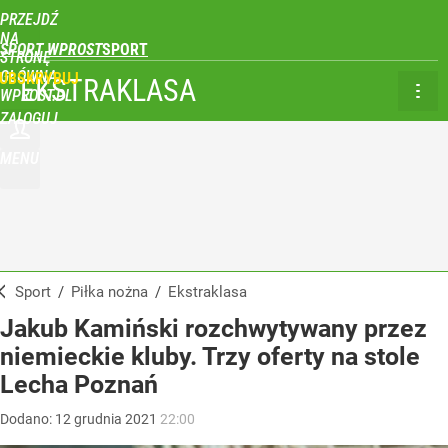
PRZEJDŹ
NA
SPORT WPROST
STRONĘ
GŁÓWNĄ
UBSKRYBUJ
EKSTRAKLASA
WPROST.PL
ZALOGUJ
MENU
Sport
/
Piłka nożna
/
Ekstraklasa
Jakub Kamiński rozchwytywany przez
niemieckie kluby. Trzy oferty na stole
Lecha Poznań
Dodano:
12
grudnia
2021
22:00