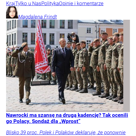
Kraj
Tylko u Nas
Polityka
Opinie i komentarze
Magdalena
Frindt
Nawrocki ma szansę na drugą kadencję? Tak ocenili
go Polacy. Sondaż dla „Wprost”
Blisko 39 proc. Polek i Polaków deklaruje, że ponownie