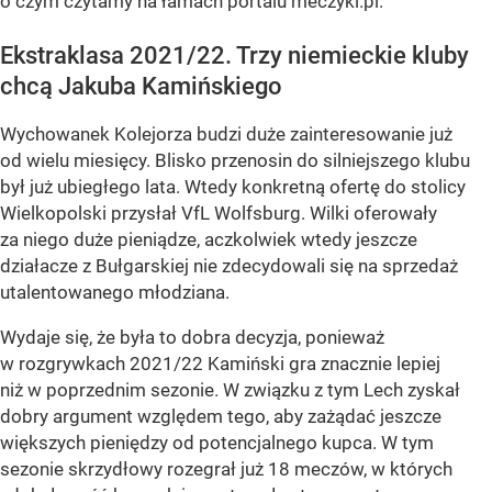
o czym czytamy na łamach portalu meczyki.pl.
Ekstraklasa 2021/22. Trzy niemieckie kluby
chcą Jakuba Kamińskiego
Wychowanek Kolejorza budzi duże zainteresowanie już
od wielu miesięcy. Blisko przenosin do silniejszego klubu
był już ubiegłego lata. Wtedy konkretną ofertę do stolicy
Wielkopolski przysłał VfL Wolfsburg. Wilki oferowały
za niego duże pieniądze, aczkolwiek wtedy jeszcze
działacze z Bułgarskiej nie zdecydowali się na sprzedaż
utalentowanego młodziana.
Wydaje się, że była to dobra decyzja, ponieważ
w rozgrywkach 2021/22 Kamiński gra znacznie lepiej
niż w poprzednim sezonie. W związku z tym Lech zyskał
dobry argument względem tego, aby zażądać jeszcze
większych pieniędzy od potencjalnego kupca. W tym
sezonie skrzydłowy rozegrał już 18 meczów, w których