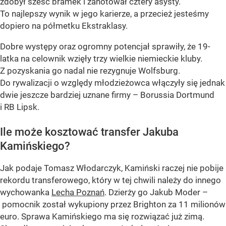
zdobył sześć bramek i zanotował cztery asysty.
To najlepszy wynik w jego karierze, a przecież jesteśmy
dopiero na półmetku Ekstraklasy.
Dobre występy oraz ogromny potencjał sprawiły, że 19-
latka na celownik wzięły trzy wielkie niemieckie kluby.
Z pozyskania go nadal nie rezygnuje Wolfsburg.
Do rywalizacji o względy młodzieżowca włączyły się jednak
dwie jeszcze bardziej uznane firmy – Borussia Dortmund
i RB Lipsk.
Ile może kosztować transfer Jakuba
Kamińskiego?
Jak podaje Tomasz Włodarczyk, Kamiński raczej nie pobije
rekordu transferowego, który w tej chwili należy do innego
wychowanka
Lecha Poznań
. Dzierży go Jakub Moder –
pomocnik został wykupiony przez Brighton za 11 milionów
euro. Sprawa Kamińskiego ma się rozwiązać już zimą.