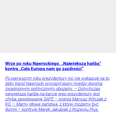
Wrze po roku Nawrockiego. „Największa hańba”
kontra „Cała Europa nam go zazdrości”
Po pierwszym roku prezydentury nic nie wskazuje na to,
żeby Karol Nawrocki wyciszył spory między dwoma
zwaśnionymi politycznymi obozami. – Dotychczas
największą hańbą na karcie jego prezydentury jest
chyba zawetowanie SAFE – ocenia Mariusz Witczak z
KO. – Mamy głowę państwa, z której możemy być
dumni – kontruje Marek Jakubiak z Rozwoju Plus.