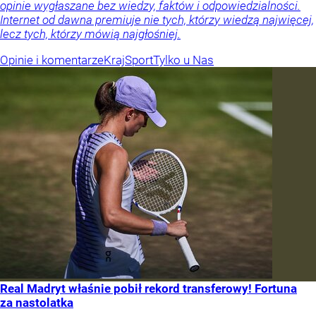
opinie wygłaszane bez wiedzy, faktów i odpowiedzialności.
Internet od dawna premiuje nie tych, którzy wiedzą najwięcej,
lecz tych, którzy mówią najgłośniej.
Opinie i komentarze
Kraj
Sport
Tylko u Nas
Real Madryt właśnie pobił rekord transferowy! Fortuna
za nastolatka