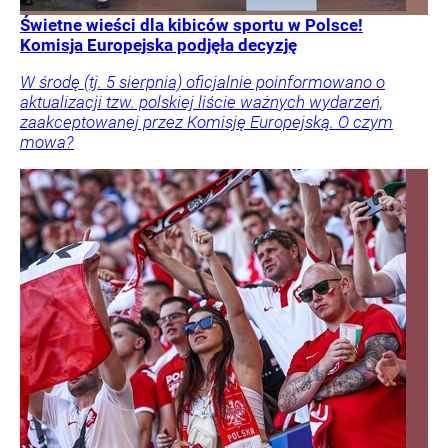
Świetne wieści dla kibiców sportu w Polsce!
Komisja Europejska podjęła decyzję
W środę (tj. 5 sierpnia) oficjalnie poinformowano o
aktualizacji tzw. polskiej liście ważnych wydarzeń,
zaakceptowanej przez Komisję Europejską. O czym
mowa?