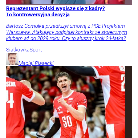
Reprezentant Polski wypisze się z kadry?
To kontrowersyjna decyzja
Bartosz Gomułka przedłużył umowę z PGE Projektem
Warszawa. Atakujący podpisał kontrakt ze stołecznym
klubem aż do 2029 roku. Czy to słuszny krok 24-latka?
Siatkówka
Sport
Maciej
Piasecki