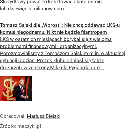
Skrzydłowy powinien kosztować około ośmiu
lub dziewięciu milionów euro.
Tomasz Salski dla „Wprost”: Nie chcę oddawać ŁKS-u
komuś niegodnemu. Nikt nie będzie filantropem
ŁKS w ostatnich miesiącach borykał się z wieloma
problemami finansowymi i organizacyjnymi.
Porozmawialiśmy z Tomaszem Salskim m.in. o aktualnej
sytuacji łodzian. Prezes klubu odniósł się także
do zarzutów ze strony Mikkela Rygaarda oraz...
Opracował:
Mariusz Bielski
Źródło:
meczyki.pl