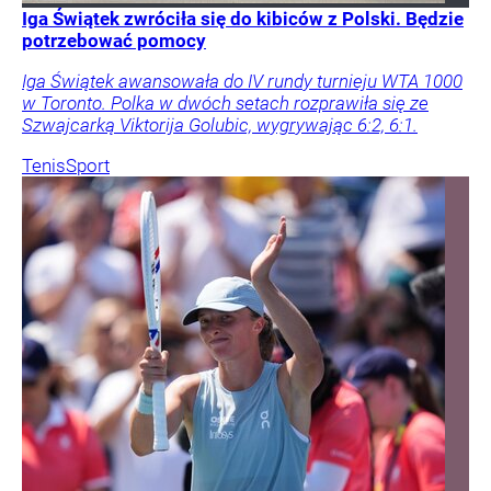
Iga Świątek zwróciła się do kibiców z Polski. Będzie
potrzebować pomocy
Iga Świątek awansowała do IV rundy turnieju WTA 1000
w Toronto. Polka w dwóch setach rozprawiła się ze
Szwajcarką Viktorija Golubic, wygrywając 6:2, 6:1.
Tenis
Sport