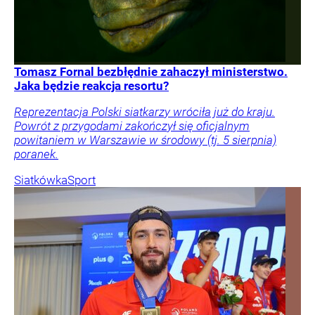
Tomasz Fornal bezbłędnie zahaczył ministerstwo.
Jaka będzie reakcja resortu?
Reprezentacja Polski siatkarzy wróciła już do kraju.
Powrót z przygodami zakończył się oficjalnym
powitaniem w Warszawie w środowy (tj. 5 sierpnia)
poranek.
Siatkówka
Sport