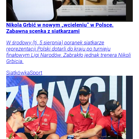
Nikola Grbić w nowym „wcieleniu” w Polsce.
Zabawna scenka z siatkarzami
W środowy (tj. 5 sierpnia) poranek siatkarze
reprezentacji Polski dotarli do kraju po turnieju
finałowym Ligi Narodów. Zabrakło jednak trenera Nikoli
Grbicia.
Siatkówka
Sport