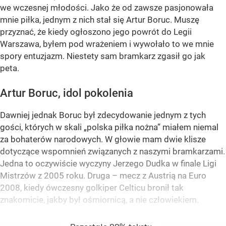
we wczesnej młodości. Jako że od zawsze pasjonowała
mnie piłka, jednym z nich stał się Artur Boruc. Muszę
przyznać, że kiedy ogłoszono jego powrót do Legii
Warszawa, byłem pod wrażeniem i wywołało to we mnie
spory entuzjazm. Niestety sam bramkarz zgasił go jak
peta.
Artur Boruc, idol pokolenia
Dawniej jednak Boruc był zdecydowanie jednym z tych
gości, których w skali „polska piłka nożna” miałem niemal
za bohaterów narodowych. W głowie mam dwie klisze
dotyczące wspomnień związanych z naszymi bramkarzami.
Jedna to oczywiście wyczyny Jerzego Dudka w finale Ligi
Mistrzów z 2005 roku. Druga – mecz z Austrią na Euro
2008, kiedy ówczesny golkiper Celticu bronił tak
znakomicie, jakby był ośmiornicą, a nie człowiekiem.