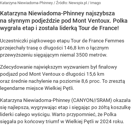
Katarzyna Niewiadoma-Phinney
/ Źródło:
Newspix.pl
/
Imago
Katarzyna Niewiadoma-Phinney najszybsza
na słynnym podjeździe pod Mont Ventoux. Polka
wygrała etap i została liderką Tour de France!
Uczestniczki piątkowego etapu Tour de France Femmes
przejechały trasę o długości 146,8 km o łącznym
przewyższeniu sięgającym niemal 3500 metrów.
Zdecydowanie największym wyzwaniem był finałowy
podjazd pod Mont Ventoux o długości 15,6 km
oraz średnie nachylenie na poziomie 8,6 proc. To zresztą
legendarne miejsce Wielkiej Pętli.
Katarzyna Niewiadoma-Phinney (CANYON//SRAM) okazała
się najlepsza, wygrywając etap i sięgając po żółtą koszulkę
liderki całego wyścigu. Warto przypomnieć, że Polka
sięgała po końcowy triumf w Wielkiej Pętli w 2024 roku.