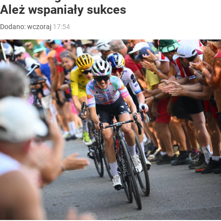
Ależ wspaniały sukces
Dodano:
wczoraj
17:54