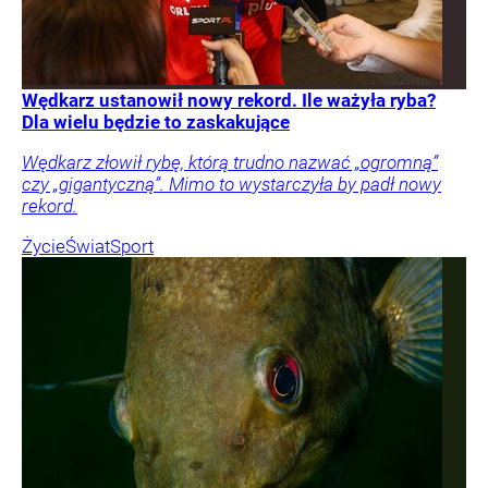
Wędkarz ustanowił nowy rekord. Ile ważyła ryba?
Dla wielu będzie to zaskakujące
Wędkarz złowił rybę, którą trudno nazwać „ogromną”
czy „gigantyczną”. Mimo to wystarczyła by padł nowy
rekord.
Życie
Świat
Sport