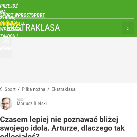
PRZEJDŹ
NA
SPORT WPROST
STRONĘ
GŁÓWNĄ
UBSKRYBUJ
EKSTRAKLASA
WPROST.PL
ZALOGUJ
MENU
Sport
/
Piłka nożna
/
Ekstraklasa
Autor:
Mariusz Bielski
Czasem lepiej nie poznawać bliżej
swojego idola. Arturze, dlaczego tak
odleciałeś?