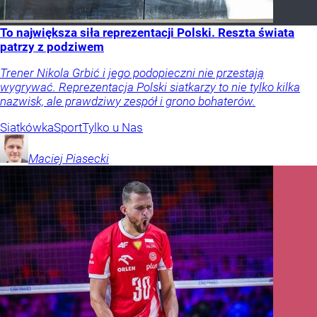
To największa siła reprezentacji Polski. Reszta świata
patrzy z podziwem
Trener Nikola Grbić i jego podopieczni nie przestają
wygrywać. Reprezentacja Polski siatkarzy to nie tylko kilka
nazwisk, ale prawdziwy zespół i grono bohaterów.
Siatkówka
Sport
Tylko u Nas
Maciej
Piasecki