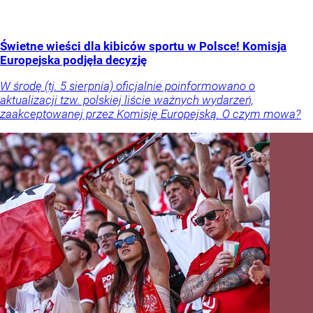
Świetne wieści dla kibiców sportu w Polsce! Komisja
Europejska podjęła decyzję
W środę (tj. 5 sierpnia) oficjalnie poinformowano o
aktualizacji tzw. polskiej liście ważnych wydarzeń,
zaakceptowanej przez Komisję Europejską. O czym mowa?