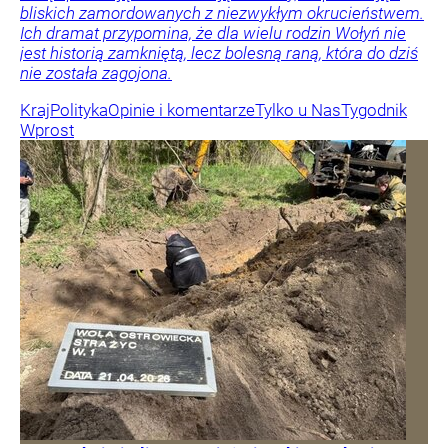
bliskich zamordowanych z niezwykłym okrucieństwem.
Ich dramat przypomina, że dla wielu rodzin Wołyń nie
jest historią zamkniętą, lecz bolesną raną, która do dziś
nie została zagojona.
Kraj
Polityka
Opinie i komentarze
Tylko u Nas
Tygodnik
Wprost