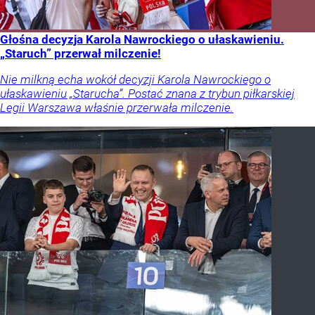
Głośna decyzja Karola Nawrockiego o ułaskawieniu.
„Staruch” przerwał milczenie!
Nie milkną echa wokół decyzji Karola Nawrockiego o
ułaskawieniu „Starucha”. Postać znana z trybun piłkarskiej
Legii Warszawa właśnie przerwała milczenie.