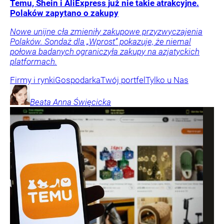
Temu, Shein i AliExpress już nie takie atrakcyjne.
Polaków zapytano o zakupy
Nowe unijne cła zmieniły zakupowe przyzwyczajenia
Polaków. Sondaż dla „Wprost” pokazuje, że niemal
połowa badanych ograniczyła zakupy na azjatyckich
platformach.
Firmy i rynki
Gospodarka
Twój portfel
Tylko u Nas
Beata Anna
Święcicka