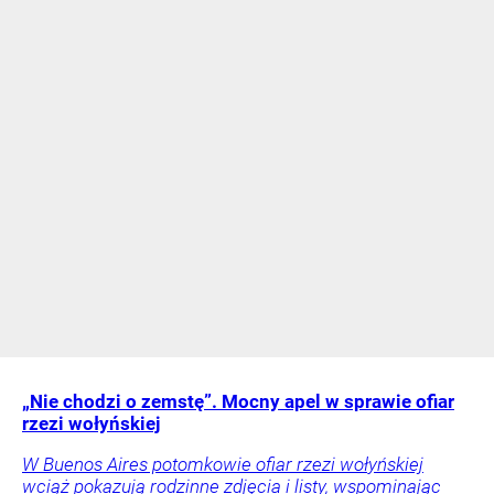
„Nie chodzi o zemstę”. Mocny apel w sprawie ofiar
rzezi wołyńskiej
W Buenos Aires potomkowie ofiar rzezi wołyńskiej
wciąż pokazują rodzinne zdjęcia i listy, wspominając