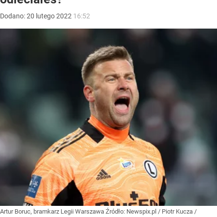
Dodano:
20
lutego
2022
16:52
Artur Boruc, bramkarz Legii Warszawa
Źródło:
Newspix.pl
/
Piotr Kucza /