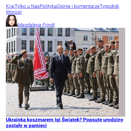
Kraj
Tylko u Nas
Polityka
Opinie i komentarze
Tygodnik
Wprost
Magdalena
Frindt
Ukrainka koszmarem Igi Świątek? Popsute urodziny
zostały w pamięci