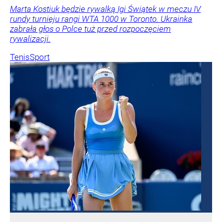
Marta Kostiuk będzie rywalką Igi Świątek w meczu IV
rundy turnieju rangi WTA 1000 w Toronto. Ukrainka
zabrała głos o Polce tuż przed rozpoczęciem
rywalizacji.
Tenis
Sport