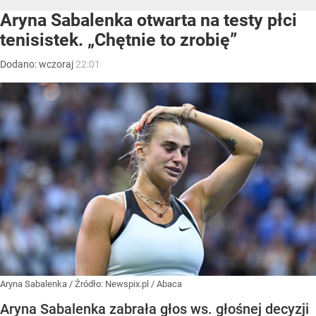
Aryna Sabalenka otwarta na testy płci
tenisistek. „Chętnie to zrobię”
Dodano:
wczoraj
22:01
Aryna Sabalenka
/ Źródło:
Newspix.pl
/
Abaca
Aryna Sabalenka zabrała głos ws. głośnej decyzji