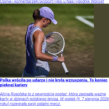
Opinie i komentarze
Kraj
Sport
Tylko u Nas
Tygodnik Wprost
Polka wróciła po udarze i nie kryła wzruszenia. To koniec
pięknej kariery
Alicja Rosolska to z pewnością postać, która zapisała ważne
karty w dziejach polskiego tenisa. W piątek (tj. 7 sierpnia 2026
roku) rozegrała swój ostatni mecz.