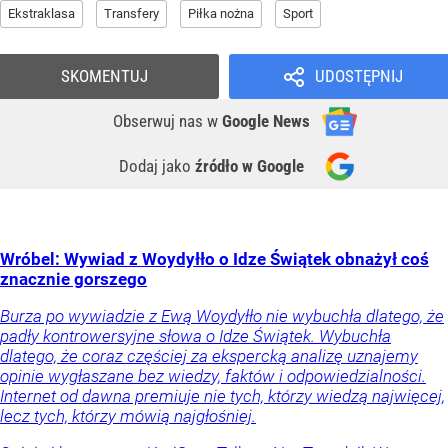
Ekstraklasa
Transfery
Piłka nożna
Sport
SKOMENTUJ
UDOSTĘPNIJ
Obserwuj nas
w
Google News
Dodaj jako
źródło w Google
Wróbel: Wywiad z Woydyłło o Idze Świątek obnażył coś
znacznie gorszego
Burza po wywiadzie z Ewą Woydyłło nie wybuchła dlatego, że
padły kontrowersyjne słowa o Idze Świątek. Wybuchła
dlatego, że coraz częściej za ekspercką analizę uznajemy
opinie wygłaszane bez wiedzy, faktów i odpowiedzialności.
Internet od dawna premiuje nie tych, którzy wiedzą najwięcej,
lecz tych, którzy mówią najgłośniej.