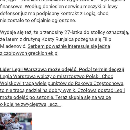
finansowe. Według doniesień serwisu meczyki.pl lewy
defensor już ma podpisany kontrakt z Legią, choć
nie zostało to oficjalnie ogłoszone.
Wydaje się też, że przenosiny 27-latka do stolicy oznaczają,
że latem z drużyną Kosty Runjaica pożegna się Filip
Mladenović.
Serbem poważnie interesuje się jedna
z czołowych greckich ekip
.
Lider Legii Warszawa może odejść. Podał termin decyzji
Legia Warszawa walczy o mistrzostwo Polski. Choć
Wojskowi tracą wiele punktów do Rakowa Częstochowa,
to nie tracą nadziei na dobry wynik. Czołowa postać Legii
może odejść po sezonie. Teraz skupia się na walce
o kolejne zwycięstwa, lecz...