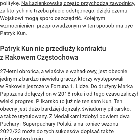
politykę.
Na Łazienkowską często przychodzą zawodnicy,
za których nie trzeba płacić odstępnego
, dzięki czemu
Wojskowi mogą sporo oszczędzić. Kolejnym
wzmocnieniem przeprowadzonym w ten sposób ma być
Patryk Kun.
Patryk Kun nie przedłuży kontraktu
z Rakowem Częstochowa
27-letni obrońca, a właściwie wahadłowy, jest obecnie
jednym z bardzo niewielu graczy, którzy występowali
w Rakowie jeszcze w Fortuna 1. Lidze. Do drużyny Marka
Papszuna dołączył on w 2018 roku i od tego czasu zaliczył
wielki progres. Piłkarsko to już nie ten sam Kun. Ten
obecny jest dużo bardziej dojrzały, świadomy piłkarsko,
a także utytułowany. Z Medalikami zdobył bowiem dwa
Puchary i Superpuchary Polski, a na koniec sezonu
2022/23 może do tych sukcesów dopisać także
mistrzostwo kraju.