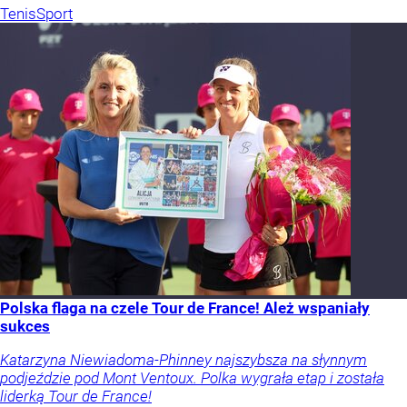
Tenis
Sport
Polska flaga na czele Tour de France! Ależ wspaniały
sukces
Katarzyna Niewiadoma-Phinney najszybsza na słynnym
podjeździe pod Mont Ventoux. Polka wygrała etap i została
liderką Tour de France!