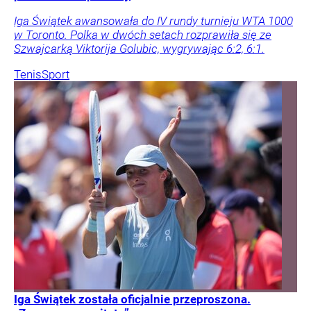
Iga Świątek awansowała do IV rundy turnieju WTA 1000
w Toronto. Polka w dwóch setach rozprawiła się ze
Szwajcarką Viktorija Golubic, wygrywając 6:2, 6:1.
Tenis
Sport
Iga Świątek została oficjalnie przeproszona.