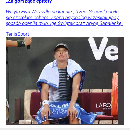
„Za gorszące epitety”
Wizyta Ewa Woydyłło na kanale „Trzeci Serwis” odbiła
się szerokim echem. Znana psycholog w zaskakujący
sposób oceniła m.in. Igę Świątek oraz Arynę Sabalenkę.
Tenis
Sport