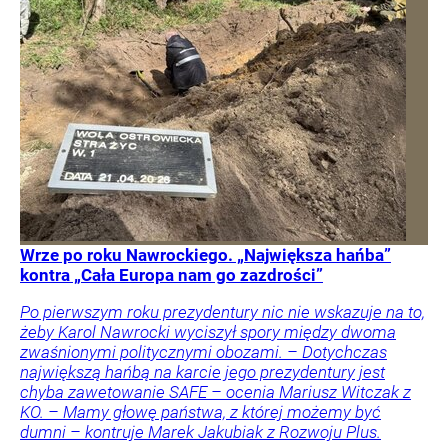
Wrze po roku Nawrockiego. „Największa hańba”
kontra „Cała Europa nam go zazdrości”
Po pierwszym roku prezydentury nic nie wskazuje na to,
żeby Karol Nawrocki wyciszył spory między dwoma
zwaśnionymi politycznymi obozami. – Dotychczas
największą hańbą na karcie jego prezydentury jest
chyba zawetowanie SAFE – ocenia Mariusz Witczak z
KO. – Mamy głowę państwa, z której możemy być
dumni – kontruje Marek Jakubiak z Rozwoju Plus.