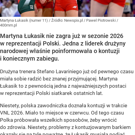
Martyna Łukasik (numer 11)
/ Źródło:
Newspix.pl
/
Pawel Piotrowski /
400mm.pl
Martyna Łukasik nie zagra już w sezonie 2026
w reprezentacji Polski. Jedna z liderek drużyny
narodowej właśnie poinformowała o kontuzji
i koniecznym zabiegu.
Drużyna trenera Stefano Lavariniego już od pewnego czasu
miała sobie radzić bez znanej przyjmującej. Martyna
Łukasik to z pewnością jedna z najważniejszych postaci
w reprezentacji Polski siatkarek ostatnich lat.
Niestety, polska zawodniczka doznała kontuzji w trakcie
VNL 2026. Miało to miejsce w czerwcu. Od tego czasu
Polka próbowała wszelkich sposobów, żeby wrócić
do zdrowia. Niestety, problemy z kontuzjowanym barkiem
okazały się na tyle poważne, że Łukasik musiała podjąć