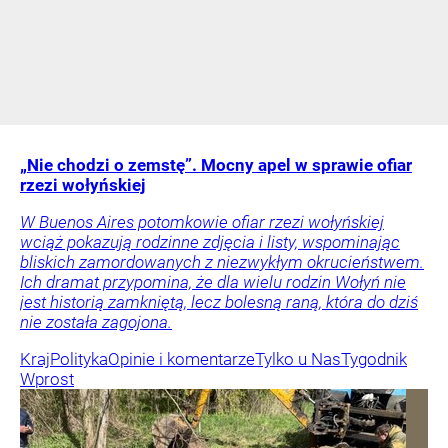
„Nie chodzi o zemstę”. Mocny apel w sprawie ofiar
rzezi wołyńskiej
W Buenos Aires potomkowie ofiar rzezi wołyńskiej
wciąż pokazują rodzinne zdjęcia i listy, wspominając
bliskich zamordowanych z niezwykłym okrucieństwem.
Ich dramat przypomina, że dla wielu rodzin Wołyń nie
jest historią zamkniętą, lecz bolesną raną, która do dziś
nie została zagojona.
Kraj
Polityka
Opinie i komentarze
Tylko u Nas
Tygodnik
Wprost