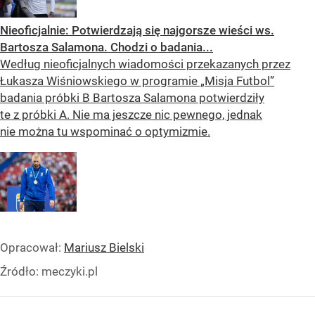
Nieoficjalnie: Potwierdzają się najgorsze wieści ws.
Bartosza Salamona. Chodzi o badania...
Według nieoficjalnych wiadomości przekazanych przez
Łukasza Wiśniowskiego w programie „Misja Futbol”
badania próbki B Bartosza Salamona potwierdziły
te z próbki A. Nie ma jeszcze nic pewnego, jednak
nie można tu wspominać o optymizmie.
Opracował:
Mariusz Bielski
Źródło:
meczyki.pl