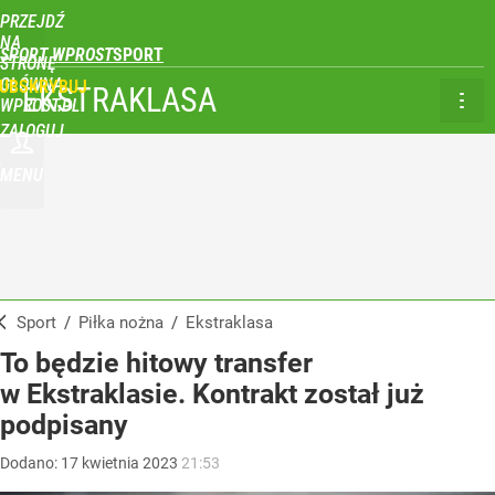
PRZEJDŹ
NA
SPORT WPROST
STRONĘ
GŁÓWNĄ
UBSKRYBUJ
EKSTRAKLASA
WPROST.PL
ZALOGUJ
MENU
Sport
/
Piłka nożna
/
Ekstraklasa
To będzie hitowy transfer
w Ekstraklasie. Kontrakt został już
podpisany
Dodano:
17
kwietnia
2023
21:53