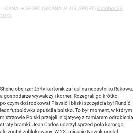
— CANAL+ SPORT (@CANALPLUS_SPORT)
October 29,
2023
Shehu obejrzał żółty kartonik za faul na napastniku Rakowa,
a gospodarze wywalczyli korner. Rozegrali go krótko,
po czym dośrodkował Plavsić i bliski szczęścia był Rundić,
lecz futbolówka opuściła boisko. To był moment, w którym
mistrzowie Polski przejęli inicjatywę z zamiarem odrobienia
straty bramki. Jean Carlos uderzył sprzed pola karnego,
ale został zablokowany. W 23. minucie Nowak posłał