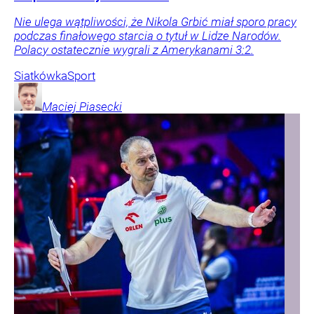
Nie ulega wątpliwości, że Nikola Grbić miał sporo pracy
podczas finałowego starcia o tytuł w Lidze Narodów.
Polacy ostatecznie wygrali z Amerykanami 3:2.
Siatkówka
Sport
Maciej
Piasecki