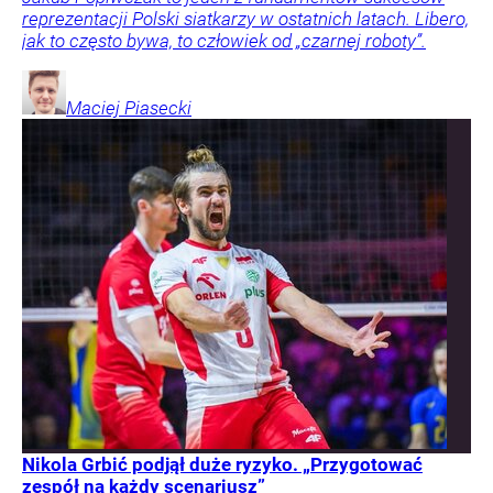
reprezentacji Polski siatkarzy w ostatnich latach. Libero,
jak to często bywa, to człowiek od „czarnej roboty”.
Maciej
Piasecki
Nikola Grbić podjął duże ryzyko. „Przygotować
zespół na każdy scenariusz”