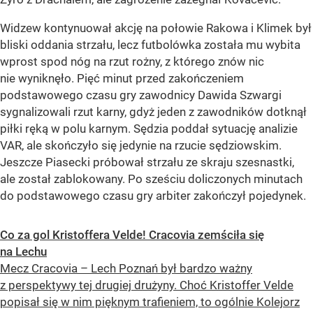
Widzew kontynuował akcję na połowie Rakowa i Klimek był
bliski oddania strzału, lecz futbolówka została mu wybita
wprost spod nóg na rzut rożny, z którego znów nic
nie wyniknęło. Pięć minut przed zakończeniem
podstawowego czasu gry zawodnicy Dawida Szwargi
sygnalizowali rzut karny, gdyż jeden z zawodników dotknął
piłki ręką w polu karnym. Sędzia poddał sytuację analizie
VAR, ale skończyło się jedynie na rzucie sędziowskim.
Jeszcze Piasecki próbował strzału ze skraju szesnastki,
ale został zablokowany. Po sześciu doliczonych minutach
do podstawowego czasu gry arbiter zakończył pojedynek.
Co za gol Kristoffera Velde! Cracovia zemściła się
na Lechu
Mecz Cracovia – Lech Poznań był bardzo ważny
z perspektywy tej drugiej drużyny. Choć Kristoffer Velde
popisał się w nim pięknym trafieniem, to ogólnie Kolejorz