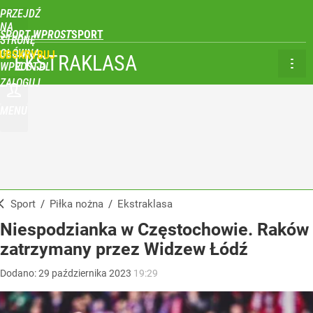
PRZEJDŹ
NA
SPORT WPROST
STRONĘ
GŁÓWNĄ
UBSKRYBUJ
EKSTRAKLASA
WPROST.PL
ZALOGUJ
MENU
Sport
/
Piłka nożna
/
Ekstraklasa
Niespodzianka w Częstochowie. Raków
zatrzymany przez Widzew Łódź
Dodano:
29
października
2023
19:29