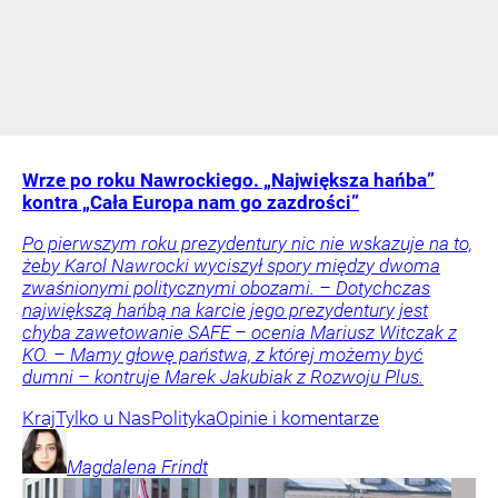
Wrze po roku Nawrockiego. „Największa hańba”
kontra „Cała Europa nam go zazdrości”
Po pierwszym roku prezydentury nic nie wskazuje na to,
żeby Karol Nawrocki wyciszył spory między dwoma
zwaśnionymi politycznymi obozami. – Dotychczas
największą hańbą na karcie jego prezydentury jest
chyba zawetowanie SAFE – ocenia Mariusz Witczak z
KO. – Mamy głowę państwa, z której możemy być
dumni – kontruje Marek Jakubiak z Rozwoju Plus.
Kraj
Tylko u Nas
Polityka
Opinie i komentarze
Magdalena
Frindt