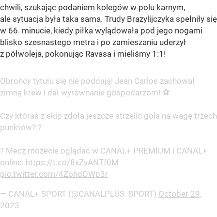
chwili, szukając podaniem kolegów w polu karnym,
ale sytuacja była taka sama. Trudy Brazylijczyka spełniły się
w 66. minucie, kiedy piłka wylądowała pod jego nogami
blisko szesnastego metra i po zamieszaniu uderzył
z półwoleja, pokonując Ravasa i mieliśmy 1:1!
Obrońcy tytułu się nie poddają! Jean Carlos zachował
zimną krew i dał wyrównanie gospodarzom! ⚽
Czy któraś z ekip zdoła jeszcze strzelić gola na wagę trzech
punktów? ?
? Mecz możecie oglądać w CANAL+ PREMIUM i CANAL+
online:
https://t.co/8xZvANTf0M
pic.twitter.com/4ZohdOWp3r
— CANAL+ SPORT (@CANALPLUS_SPORT)
October 29,
2023