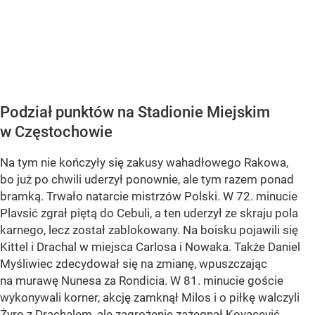
Podział punktów na Stadionie Miejskim
w Częstochowie
Na tym nie kończyły się zakusy wahadłowego Rakowa,
bo już po chwili uderzył ponownie, ale tym razem ponad
bramką. Trwało natarcie mistrzów Polski. W 72. minucie
Plavsić zgrał piętą do Cebuli, a ten uderzył ze skraju pola
karnego, lecz został zablokowany. Na boisku pojawili się
Kittel i Drachal w miejsca Carlosa i Nowaka. Także Daniel
Myśliwiec zdecydował się na zmianę, wpuszczając
na murawę Nunesa za Rondicia. W 81. minucie goście
wykonywali korner, akcję zamknął Milos i o piłkę walczyli
Żyro z Drachalem, ale zagrożenie zażegnał Kovacević.