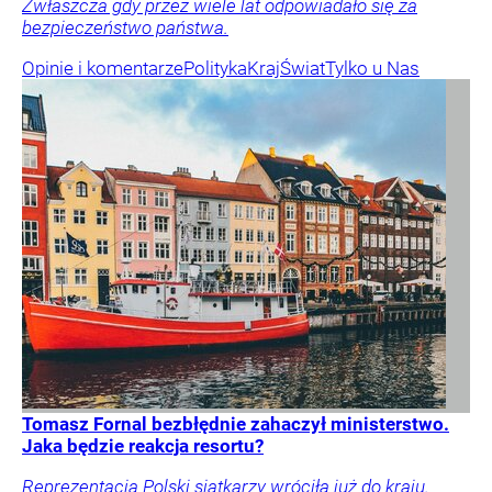
Zwłaszcza gdy przez wiele lat odpowiadało się za
bezpieczeństwo państwa.
Opinie i komentarze
Polityka
Kraj
Świat
Tylko u Nas
Tomasz Fornal bezbłędnie zahaczył ministerstwo.
Jaka będzie reakcja resortu?
Reprezentacja Polski siatkarzy wróciła już do kraju.