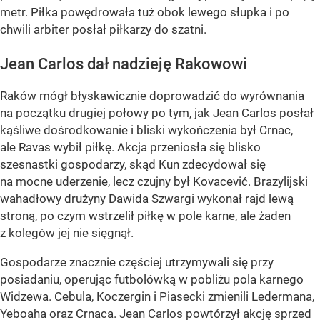
metr. Piłka powędrowała tuż obok lewego słupka i po
chwili arbiter posłał piłkarzy do szatni.
Jean Carlos dał nadzieję Rakowowi
Raków mógł błyskawicznie doprowadzić do wyrównania
na początku drugiej połowy po tym, jak Jean Carlos posłał
kąśliwe dośrodkowanie i bliski wykończenia był Crnac,
ale Ravas wybił piłkę. Akcja przeniosła się blisko
szesnastki gospodarzy, skąd Kun zdecydował się
na mocne uderzenie, lecz czujny był Kovacević. Brazylijski
wahadłowy drużyny Dawida Szwargi wykonał rajd lewą
stroną, po czym wstrzelił piłkę w pole karne, ale żaden
z kolegów jej nie sięgnął.
Gospodarze znacznie częściej utrzymywali się przy
posiadaniu, operując futbolówką w pobliżu pola karnego
Widzewa. Cebula, Koczergin i Piasecki zmienili Ledermana,
Yeboaha oraz Crnaca. Jean Carlos powtórzył akcję sprzed