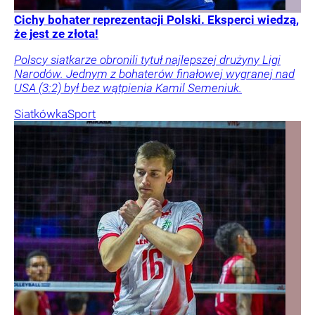
Cichy bohater reprezentacji Polski. Eksperci wiedzą,
że jest ze złota!
Polscy siatkarze obronili tytuł najlepszej drużyny Ligi
Narodów. Jednym z bohaterów finałowej wygranej nad
USA (3:2) był bez wątpienia Kamil Semeniuk.
Siatkówka
Sport