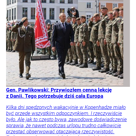
Gen. Pawlikowski: Przywiozłem cenną lekcję
z Danii. Tego potrzebuje dziś cała Europa
Kilka dni spędzonych wakacyjnie w Kopenhadze miało
być przede wszystkim odpoczynkiem. I rzeczywiście
było. Ale jak to często bywa, zawodowe doświadczenie
sprawia, że nawet podczas urlopu trudno całkowicie
przestać obserwować otaczającą rzeczywistość.