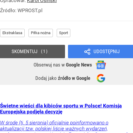
Opracował:
Karol Osiński
Źródło:
WPROST.pl
Ekstraklasa
Piłka nożna
Sport
SKOMENTUJ
UDOSTĘPNIJ
1
Obserwuj nas
w
Google News
Dodaj jako
źródło w Google
Świetne wieści dla kibiców sportu w Polsce! Komisja
Europejska podjęła decyzję
W środę (tj. 5 sierpnia) oficjalnie poinformowano o
aktualizacji tzw. polskiej liście ważnych wydarzeń,