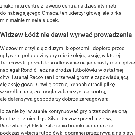
znakomitą centrę z lewego centra na dziesiąty metr
do nabiegającego Crnaca, ten uderzył głową, ale piłka
minimalnie minęła słupek.
Widzew Łódź nie dawał wyrwać prowadzenia
Widzew mierzył się z dużymi kłopotami i dopiero przed
upływem pół godziny gry mieli kolejną akcję, w której
Terpiłowski posłał dośrodkowanie na jedenasty metr, gdzie
nabiegał Rondić, lecz na drodze futbolówki w ostatniej
chwili stanął Racovitan i przerwał groźnie zapowiadającą
się akcję gości. Chwilę później Yeboah stracił piłkę
w środku pola, co mogło zakończyć się kontrą,
ale defensywa gospodarzy dobrze zareagowała.
Ibiza nie był w stanie kontynuować gry przez odniesioną
kontuzję i zmienił go Silva. Jeszcze przed przerwą
Racovitan był bliski zaliczenia bramki samobójczej
podczas wybicia futbolówki dogranej przez rywala na piąty