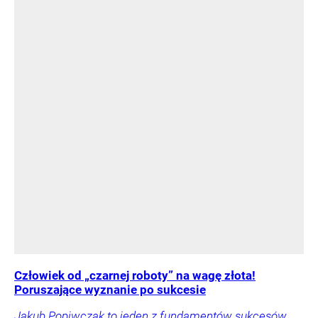
Człowiek od „czarnej roboty” na wagę złota!
Poruszające wyznanie po sukcesie
Jakub Popiwczak to jeden z fundamentów sukcesów