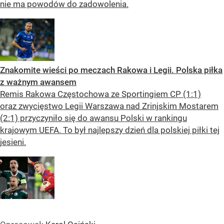
nie ma powodów do zadowolenia.
Znakomite wieści po meczach Rakowa i Legii. Polska piłka
z ważnym awansem
Remis Rakowa Częstochowa ze Sportingiem CP (1:1)
oraz zwycięstwo Legii Warszawa nad Zrinjskim Mostarem
(2:1) przyczyniło się do awansu Polski w rankingu
krajowym UEFA. To był najlepszy dzień dla polskiej piłki tej
jesieni.