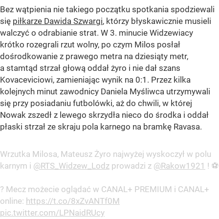
Bez wątpienia nie takiego początku spotkania spodziewali
się
piłkarze Dawida Szwargi
, którzy błyskawicznie musieli
walczyć o odrabianie strat. W 3. minucie Widzewiacy
krótko rozegrali rzut wolny, po czym Milos posłał
dośrodkowanie z prawego metra na dziesiąty metr,
a stamtąd strzał głową oddał żyro i nie dał szans
Kovaceviciowi, zamieniając wynik na 0:1. Przez kilka
kolejnych minut zawodnicy Daniela Myśliwca utrzymywali
się przy posiadaniu futbolówki, aż do chwili, w której
Nowak zszedł z lewego skrzydła nieco do środka i oddał
płaski strzał ze skraju pola karnego na bramkę Ravasa.
Wrzutka Milosa, Mateusz Żyro najwyżej wyskoczył w polu
karnym i
@RTS_Widzew_Lodz
prowadzi z
@Rakow1921
! ⚽
? Mecz możecie oglądać w CANAL+ PREMIUM i CANAL+
online:
https://t.co/8xZvANTf0M
pic.twitter.com/LPNaidRUcy