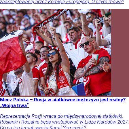
zaakceptowanej przez Komisję Europejską. O czym mowa?
Mecz Polska – Rosja w siatkówce mężczyzn jest realny?
„Wojna trwa”
Reprezentacja Rosji wraca do międzynarodowej siatkówki.
Rosjanki i Rosjanie będą występować w Lidze Narodów 2027.
Co na ten temat uważa Kamil Semeniuk?