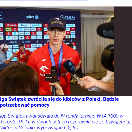
Iga Świątek zwróciła się do kibiców z Polski. Będzie
potrzebować pomocy
Iga Świątek awansowała do IV rundy turnieju WTA 1000 w
Toronto. Polka w dwóch setach rozprawiła się ze Szwajcarką
Viktorija Golubic, wygrywając 6:2, 6:1.