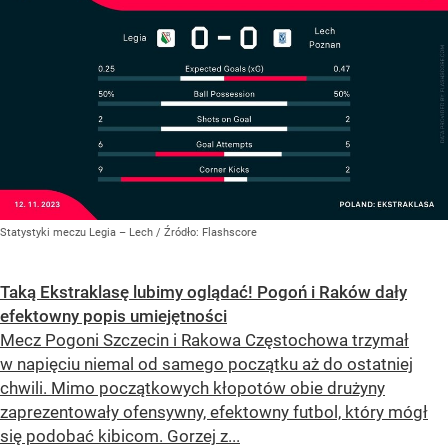
Statystyki meczu Legia – Lech
/ Źródło:
Flashscore
Taką Ekstraklasę lubimy oglądać! Pogoń i Raków dały
efektowny popis umiejętności
Mecz Pogoni Szczecin i Rakowa Częstochowa trzymał
w napięciu niemal od samego początku aż do ostatniej
chwili. Mimo początkowych kłopotów obie drużyny
zaprezentowały ofensywny, efektowny futbol, który mógł
się podobać kibicom. Gorzej z...