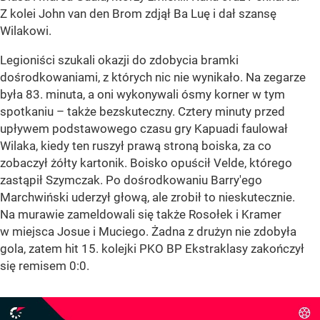
Z kolei John van den Brom zdjął Ba Luę i dał szansę
Wilakowi.
Legioniści szukali okazji do zdobycia bramki
dośrodkowaniami, z których nic nie wynikało. Na zegarze
była 83. minuta, a oni wykonywali ósmy korner w tym
spotkaniu – także bezskuteczny. Cztery minuty przed
upływem podstawowego czasu gry Kapuadi faulował
Wilaka, kiedy ten ruszył prawą stroną boiska, za co
zobaczył żółty kartonik. Boisko opuścił Velde, którego
zastąpił Szymczak. Po dośrodkowaniu Barry'ego
Marchwiński uderzył głową, ale zrobił to nieskutecznie.
Na murawie zameldowali się także Rosołek i Kramer
w miejsca Josue i Muciego. Żadna z drużyn nie zdobyła
gola, zatem hit 15. kolejki PKO BP Ekstraklasy zakończył
się remisem 0:0.