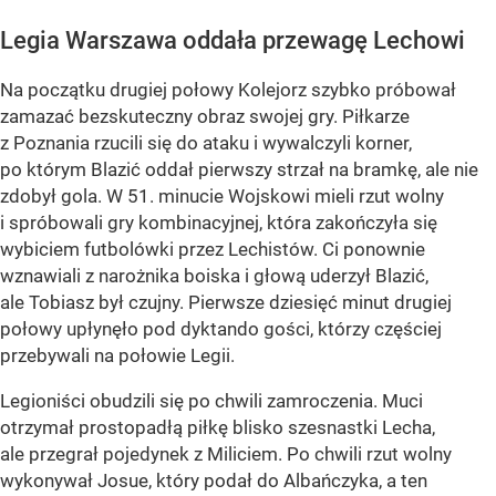
Legia Warszawa oddała przewagę Lechowi
Na początku drugiej połowy Kolejorz szybko próbował
zamazać bezskuteczny obraz swojej gry. Piłkarze
z Poznania rzucili się do ataku i wywalczyli korner,
po którym Blazić oddał pierwszy strzał na bramkę, ale nie
zdobył gola. W 51. minucie Wojskowi mieli rzut wolny
i spróbowali gry kombinacyjnej, która zakończyła się
wybiciem futbolówki przez Lechistów. Ci ponownie
wznawiali z narożnika boiska i głową uderzył Blazić,
ale Tobiasz był czujny. Pierwsze dziesięć minut drugiej
połowy upłynęło pod dyktando gości, którzy częściej
przebywali na połowie Legii.
Legioniści obudzili się po chwili zamroczenia. Muci
otrzymał prostopadłą piłkę blisko szesnastki Lecha,
ale przegrał pojedynek z Miliciem. Po chwili rzut wolny
wykonywał Josue, który podał do Albańczyka, a ten