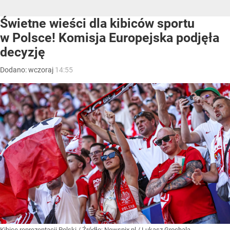
Świetne wieści dla kibiców sportu
w Polsce! Komisja Europejska podjęła
decyzję
Dodano:
wczoraj
14:55
Kibice reprezentacji Polski
/ Źródło:
Newspix.pl
/
Lukasz Grochala