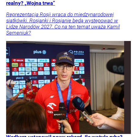
realny? „Wojna trwa”
Reprezentacja Rosji wraca do międzynarodowej
siatkówki. Rosjanki i Rosjanie będą występować w
Lidze Narodów 2027. Co na ten temat uważa Kamil
Semeniuk?
Wędkarz ustanowił nowy rekord. Ile ważyła ryba?