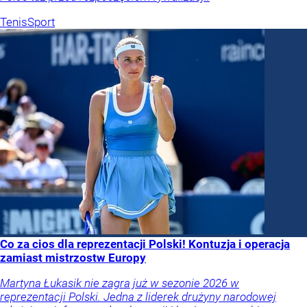
Tenis
Sport
Co za cios dla reprezentacji Polski! Kontuzja i operacja
zamiast mistrzostw Europy
Martyna Łukasik nie zagra już w sezonie 2026 w
reprezentacji Polski. Jedna z liderek drużyny narodowej