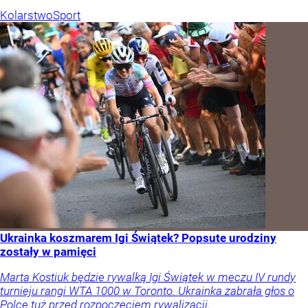
Kolarstwo
Sport
Ukrainka koszmarem Igi Świątek? Popsute urodziny
zostały w pamięci
Marta Kostiuk będzie rywalką Igi Świątek w meczu IV rundy
turnieju rangi WTA 1000 w Toronto. Ukrainka zabrała głos o
Polce tuż przed rozpoczęciem rywalizacji.