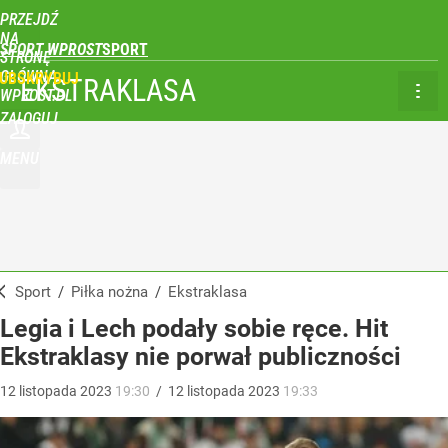
PRZEJDŹ
NA
SPORT WPROST
STRONĘ
GŁÓWNĄ
UBSKRYBUJ
EKSTRAKLASA
WPROST.PL
ZALOGUJ
MENU
Sport
/
Piłka nożna
/
Ekstraklasa
Legia i Lech podały sobie ręce. Hit
Ekstraklasy nie porwał publiczności
12
listopada
2023
19:30
/
12
listopada
2023
19:33