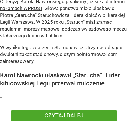
O decyzji Karola Nawrockiego pisaliśmy już kilka dni temu
na łamach WPROST
. Głowa państwa miała ułaskawić
Piotra „Starucha” Staruchowicza, lidera kibiców piłkarskiej
Legii Warszawa. W 2025 roku „Staruch” miał złamać
regulamin imprezy masowej podczas wyjazdowego meczu
stołecznego klubu w Lublinie.
W wyniku tego zdarzenia Staruchowicz otrzymał od sądu
dwuletni zakaz stadionowy, o czym poinformował sam
zainteresowany.
Karol Nawrocki ułaskawił „Starucha”. Lider
kibicowskiej Legii przerwał milczenie
...
CZYTAJ DALEJ