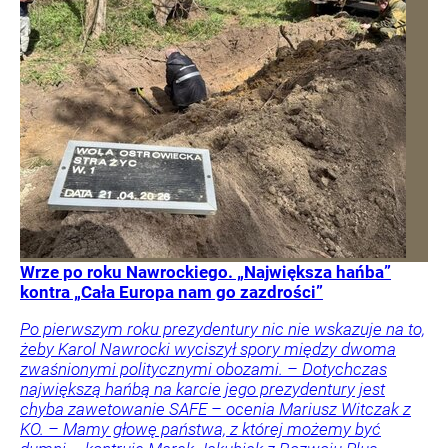
Wrze po roku Nawrockiego. „Największa hańba”
kontra „Cała Europa nam go zazdrości”
Po pierwszym roku prezydentury nic nie wskazuje na to,
żeby Karol Nawrocki wyciszył spory między dwoma
zwaśnionymi politycznymi obozami. – Dotychczas
największą hańbą na karcie jego prezydentury jest
chyba zawetowanie SAFE – ocenia Mariusz Witczak z
KO. – Mamy głowę państwa, z której możemy być