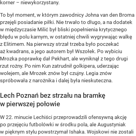
korner – niewykorzystany.
To był moment, w którym zawodnicy Johna van den Broma
przejęli posiadanie piłki. Nie trwało to długo, a na dodatek
w międzyczasie Milić był bliski popełnienia krytycznego
błędu w polu karnym, w ostatniej chwili wygrywając walkę
z Elitimem. Na pierwszy strzał trzeba było poczekać
aż kwadrans, a jego autorem był Wszołek. Po wybiciu
Mrozka poprawkę dał Pekhart, ale wyniknął z tego drugi
rzut rożny. Po nim Kun zatrudnił golkipera, uderzając
wolejem, ale Mrozek znów był czujny. Legia znów
spróbowała z narożnika i dalej była nieskuteczna.
Lech Poznań bez strzału na bramkę
w pierwszej połowie
W 22. minucie Lechiści przeprowadzili ofensywną akcję
po przejęciu futbolówki w środku pola, ale Augustyniak
w pięknym stylu powstrzymał Ishaka. Wojskowi nie zostali