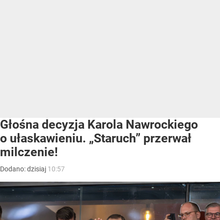
Głośna decyzja Karola Nawrockiego
o ułaskawieniu. „Staruch” przerwał
milczenie!
Dodano:
dzisiaj
10:57