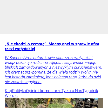
„Nie chodzi o zemstę”. Mocny apel w sprawie ofiar
rzezi wołyńskiej
W Buenos Aires potomkowie ofiar rzezi wołyńskiej
wciąż pokazują rodzinne zdjęcia i listy, wspominając
bliskich zamordowanych z niezwykłym okrucieństwem.
Ich dramat przypomina, że dla wielu rodzin Wołyń nie
jest historią zamkniętą, lecz bolesną raną, która do dziś
nie została zagojona.
Kraj
Polityka
Opinie i komentarze
Tylko u Nas
Tygodnik
Wprost