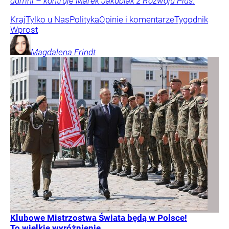
dumni – kontruje Marek Jakubiak z Rozwoju Plus.
Kraj
Tylko u Nas
Polityka
Opinie i komentarze
Tygodnik
Wprost
Magdalena
Frindt
Klubowe Mistrzostwa Świata będą w Polsce!
To wielkie wyróżnienie