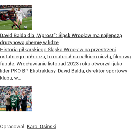
David Balda dla „Wprost”: Śląsk Wrocław ma najlepszą
drużynową chemię w lidze
Historia piłkarskiego Śląska Wrocław na przestrzeni
ostatniego półrocza, to materiał na całkiem niezłą, filmową
fabułę. Wrocławianie listopad 2023 roku otworzyli jako
lider PKO BP Ekstraklasy. David Balda, dyrektor sportowy
klubu, w...
Opracował:
Karol Osiński