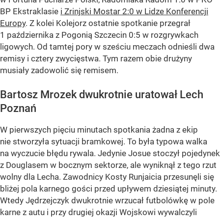
BP Ekstraklasie
i Zrinjski Mostar 2:0 w Lidze Konferencji
Europy
. Z kolei Kolejorz ostatnie spotkanie przegrał
1 października z Pogonią Szczecin 0:5 w rozgrywkach
ligowych. Od tamtej pory w sześciu meczach odnieśli dwa
remisy i cztery zwycięstwa. Tym razem obie drużyny
musiały zadowolić się remisem.
Bartosz Mrozek dwukrotnie uratował Lech
Poznań
W pierwszych pięciu minutach spotkania żadna z ekip
nie stworzyła sytuacji bramkowej. To była typowa walka
na wyczucie błędu rywala. Jedynie Josue stoczył pojedynek
z Douglasem w bocznym sektorze, ale wyniknął z tego rzut
wolny dla Lecha. Zawodnicy Kosty Runjaicia przesunęli się
bliżej pola karnego gości przed upływem dziesiątej minuty.
Wtedy Jędrzejczyk dwukrotnie wrzucał futbolówkę w pole
karne z autu i przy drugiej okazji Wojskowi wywalczyli