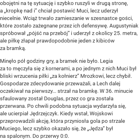
obojętni na tę sytuację i szybko ruszyli w drugą stronę,
a „kropkę nad i” chciał postawić Muci, lecz uderzył
niecelnie. Wciąż trwało zamieszanie w szesnastce gości,
które zostało zażegnane przez ich defensywę. Augustyniak
spróbował „pójść na przebój” i uderzył z okolicy 25. metra,
ale piłkę złapał prawdopodobnie jeden z kibiców
za bramką.
Minęło pół godziny gry, a bramek nie było. Legia
za to męczyła się z kornerami, a po jednym z nich Muci był
bliski wrzucenia piłki „za kołnierz” Mrozkowi, lecz chybił.
Gospodarze zdecydowanie przeważali, a Lech dalej
oczekiwał na pierwszy... strzał na bramkę. W 36. minucie
sfaulowany został Douglas, przez co gra została
przerwana. Po chwili podobna sytuacja wydarzyła się,
ale ucierpiał Jędrzejczyk. Kiedy wstał, Wojskowi
przeprowadzili akcję, która przyniosła gola po strzale
Muciego, lecz szybko okazało się, że „Jędza” był
na spalonym. Do przerwy 0:0.