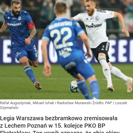
Rafał Augustyniak, Mikael Ishak i Radosław Murawski
Źródło:
PAP
/
Leszek
Szymański
Legia Warszawa bezbramkowo zremisowała
z Lechem Poznań w 15. kolejce PKO BP