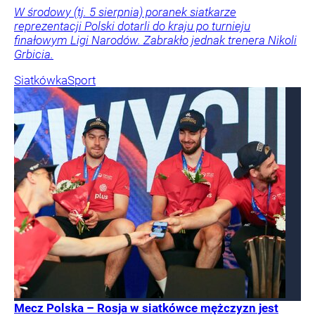
W środowy (tj. 5 sierpnia) poranek siatkarze
reprezentacji Polski dotarli do kraju po turnieju
finałowym Ligi Narodów. Zabrakło jednak trenera Nikoli
Grbicia.
Siatkówka
Sport
Mecz Polska – Rosja w siatkówce mężczyzn jest