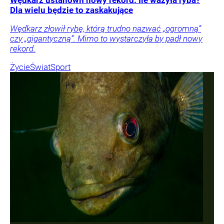
Dla wielu będzie to zaskakujące
Wędkarz złowił rybę, którą trudno nazwać „ogromną”
czy „gigantyczną”. Mimo to wystarczyła by padł nowy
rekord.
Życie
Świat
Sport