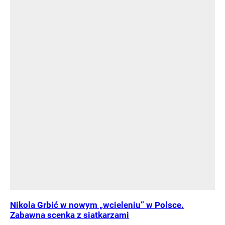
Nikola Grbić w nowym „wcieleniu” w Polsce.
Zabawna scenka z siatkarzami