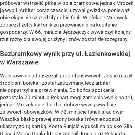
próbował wstrzelić piłkę w pole bramkowe, jednak Mrozek
ją wybił. Arbiter coraz częściej używał gwizdka, ponieważ
obie ekipy nie szczędziły sobie fauli. W efekcie Murawski
zobaczył żółty kartonik za przewinienie na kapitanie
gospodarzy. W 66. minucie Jędrzejczyk wywalczył kolejny
rzut rożny dla swojej drużyny i znów został źle rozegrany.
Bezbramkowy wynik przy ul. Łazienkowskiej
w Warszawie
Wojskowi nie odpuszczali prób ofensywnych. Josue ruszył
środkiem boiska i został zatrzymany, lecz arbiter
nie dopatrzył się przewinienia. Do końca spotkania
pozostało 20 minut, a Pekhart mógł zamienić wynik na 1:0,
jednak Mrozek dalej bardzo dobrze wywiązywał się
ze swoich obowiązków. W 72. minucie Ishak sfaulował
Wszołka blisko prawej strony boiska i również został
ukarany żółtą kartką. Kosta Runjaić wpuścił na boisko Gila
Diasa i Marca Guala, którzy zmienili Kuna oraz Pekharta.