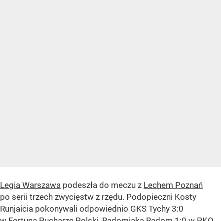
Legia Warszawa
podeszła do meczu z
Lechem Poznań
po serii trzech zwycięstw z rzędu. Podopieczni Kosty
Runjaicia pokonywali odpowiednio GKS Tychy 3:0
w Fortuna Pucharze Polski, Radomiaka Radom 1:0 w PKO