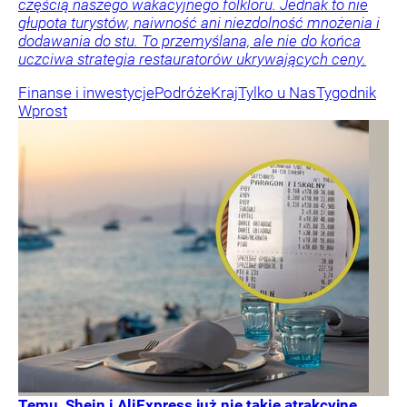
częścią naszego wakacyjnego folkloru. Jednak to nie
głupota turystów, naiwność ani niezdolność mnożenia i
dodawania do stu. To przemyślana, ale nie do końca
uczciwa strategia restauratorów ukrywających ceny.
Finanse i inwestycje
Podróże
Kraj
Tylko u Nas
Tygodnik
Wprost
Temu, Shein i AliExpress już nie takie atrakcyjne.