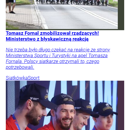
Tomasz Fornal zmobilizował rządzących!
Ministerstwo z błyskawiczną reakcją
Nie trzeba było długo czekać na reakcję ze strony
Ministerstwa Sportu i Turystyki na apel Tomasza
Fornala. Polscy siatkarze otrzymali to, czego
potrzebowali.
Siatkówka
Sport