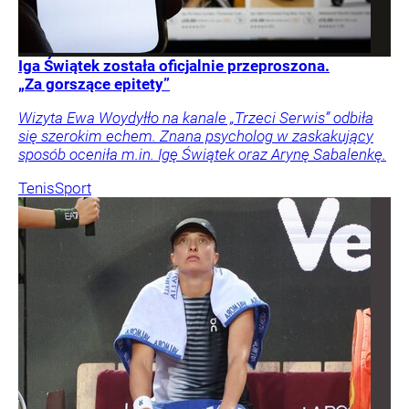
Iga Świątek została oficjalnie przeproszona.
„Za gorszące epitety”
Wizyta Ewa Woydyłło na kanale „Trzeci Serwis” odbiła
się szerokim echem. Znana psycholog w zaskakujący
sposób oceniła m.in. Igę Świątek oraz Arynę Sabalenkę.
Tenis
Sport