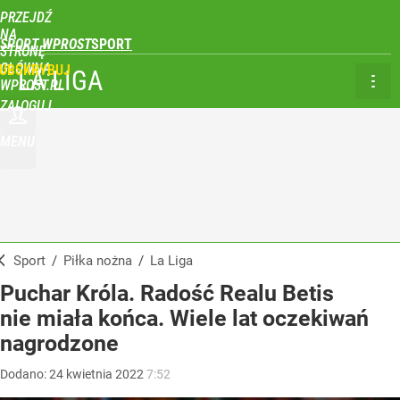
PRZEJDŹ
NA
SPORT WPROST
STRONĘ
GŁÓWNĄ
UBSKRYBUJ
LA LIGA
WPROST.PL
ZALOGUJ
MENU
Sport
/
Piłka nożna
/
La Liga
Puchar Króla. Radość Realu Betis
nie miała końca. Wiele lat oczekiwań
nagrodzone
Dodano:
24
kwietnia
2022
7:52