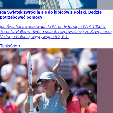
Iga Świątek zwróciła się do kibiców z Polski. Będzie
potrzebować pomocy
Iga Świątek awansowała do IV rundy turnieju WTA 1000 w
Toronto. Polka w dwóch setach rozprawiła się ze Szwajcarką
Viktorija Golubic, wygrywając 6:2, 6:1.
Tenis
Sport