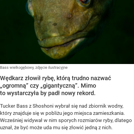
Bass wielkogębowy, zdjęcie ilustracyjne
Wędkarz złowił rybę, którą trudno nazwać
„ogromną” czy „gigantyczną”. Mimo
to wystarczyła by padł nowy rekord.
Tucker Bass z Shoshoni
wybrał się nad zbiornik wodny,
który znajduje się w pobliżu jego miejsca zamieszkania.
Wcześniej widywał w nim sporych rozmiarów ryby, dlatego
uznał, że być może uda mu się złowić jedną z nich.