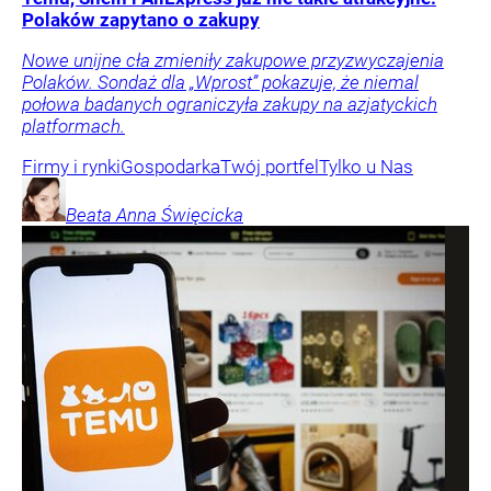
Polaków zapytano o zakupy
Nowe unijne cła zmieniły zakupowe przyzwyczajenia
Polaków. Sondaż dla „Wprost” pokazuje, że niemal
połowa badanych ograniczyła zakupy na azjatyckich
platformach.
Firmy i rynki
Gospodarka
Twój portfel
Tylko u Nas
Beata Anna
Święcicka