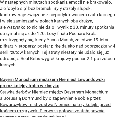
W następnych minutach spotkania emocji nie brakowało,
ale "obyło się" bez bramek. Były strzały słupek,
kontrowersje związane z niepodyktowaniem rzutu karnego
i wiele zamieszań w polach karnych obu drużyn,
ale wszystko to nic nie dało i wynik z 30. minuty spotkania
utrzymał się aż do 120. Losy finału Pucharu Króla
rozstrzygnęły się, kiedy Yunus Musah, zaledwie 19-letni
piłkarz Nietoperzy, posłał piłkę daleko nad poprzeczką w 4.
serii rzutów karnych. Tej straty niestety nie udało się już
odrobić, a Real Betis wygrał krajowy puchar 2:1 po rzutach
karnych.
Bayern Monachium mistrzem Niemiec! Lewandowski
po raz kolejny trafia w klasyku
Stawką derbów Niemiec między Bayernem Monachium
a Borussią Dortmund było zapewnienie sobie przez
Bawarczyków mistrzostwa Niemiec na trzy kolejki przed
końcem rozgrywek. Pierwsza połowa została pewnie