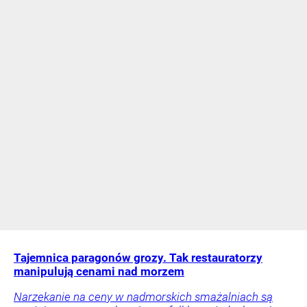
Tajemnica paragonów grozy. Tak restauratorzy
manipulują cenami nad morzem
Narzekanie na ceny w nadmorskich smażalniach są