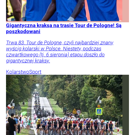
Gigantyczna kraksa na trasie Tour de Pologne! Są
poszkodowani
Trwa 83. Tour de Pologne, czyli najbardziej znany
wyścig kolarski w Polsce. Niestety, podczas
czwartkowego (tj. 6 sierpnia) etapu doszło do
gigantycznej kraksy.
Kolarstwo
Sport