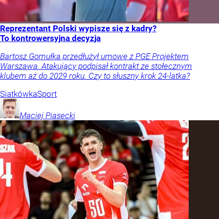
Reprezentant Polski wypisze się z kadry?
To kontrowersyjna decyzja
Bartosz Gomułka przedłużył umowę z PGE Projektem
Warszawa. Atakujący podpisał kontrakt ze stołecznym
klubem aż do 2029 roku. Czy to słuszny krok 24-latka?
Siatkówka
Sport
Maciej
Piasecki