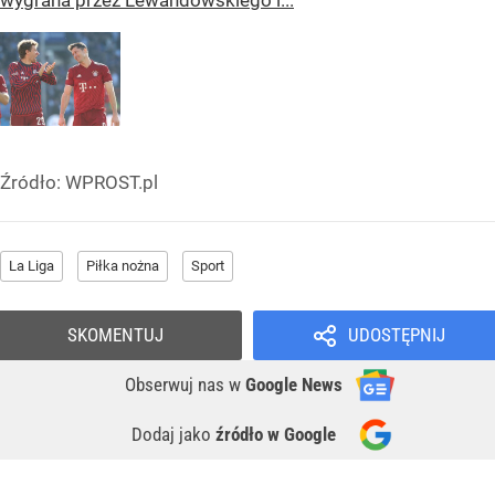
wygrana przez Lewandowskiego i...
Źródło:
WPROST.pl
La Liga
Piłka nożna
Sport
SKOMENTUJ
UDOSTĘPNIJ
Obserwuj nas
w
Google News
Dodaj jako
źródło w Google