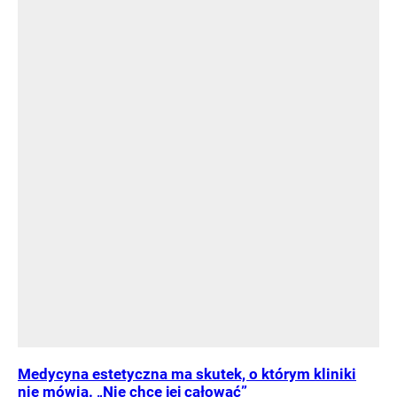
Medycyna estetyczna ma skutek, o którym kliniki
nie mówią. „Nie chcę jej całować”