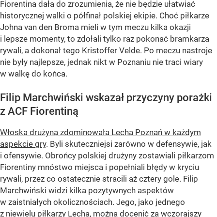
Fiorentina dała do zrozumienia, że nie będzie ułatwiać
historycznej walki o półfinał polskiej ekipie. Choć piłkarze
Johna van den Broma mieli w tym meczu kilka okazji
i lepsze momenty, to zdołali tylko raz pokonać bramkarza
rywali, a dokonał tego Kristoffer Velde. Po meczu nastroje
nie były najlepsze, jednak nikt w Poznaniu nie traci wiary
w walkę do końca.
Filip Marchwiński wskazał przyczyny porażki
z ACF Fiorentiną
Włoska drużyna zdominowała Lecha Poznań w każdym
aspekcie gry
. Byli skuteczniejsi zarówno w defensywie, jak
i ofensywie. Obrońcy polskiej drużyny zostawiali piłkarzom
Fiorentiny mnóstwo miejsca i popełniali błędy w kryciu
rywali, przez co ostatecznie stracili aż cztery gole. Filip
Marchwiński widzi kilka pozytywnych aspektów
w zaistniałych okolicznościach. Jego, jako jednego
z niewielu piłkarzy Lecha, można docenić za wczorajszy