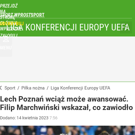
PRZEJDŹ
NA
SPORT WPROST
STRONĘ
GŁÓWNĄ
UBSKRYBUJ
LIGA KONFERENCJI EUROPY UEFA
WPROST.PL
ZALOGUJ
MENU
Sport
/
Piłka nożna
/
Liga Konferencji Europy UEFA
Lech Poznań wciąż może awansować.
Filip Marchwiński wskazał, co zawiodło
Dodano:
14
kwietnia
2023
7:56