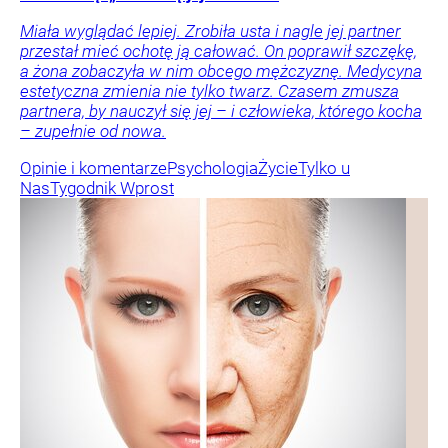
Miała wyglądać lepiej. Zrobiła usta i nagle jej partner
przestał mieć ochotę ją całować. On poprawił szczękę,
a żona zobaczyła w nim obcego mężczyznę. Medycyna
estetyczna zmienia nie tylko twarz. Czasem zmusza
partnera, by nauczył się jej – i człowieka, którego kocha
– zupełnie od nowa.
Opinie i komentarze
Psychologia
Życie
Tylko u
Nas
Tygodnik Wprost