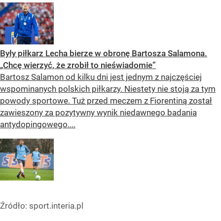
Były piłkarz Lecha bierze w obronę Bartosza Salamona.
„Chcę wierzyć, że zrobił to nieświadomie”
Bartosz Salamon od kilku dni jest jednym z najczęściej
wspominanych polskich piłkarzy. Niestety nie stoją za tym
powody sportowe. Tuż przed meczem z Fiorentiną został
zawieszony za pozytywny wynik niedawnego badania
antydopingowego....
Źródło:
sport.interia.pl