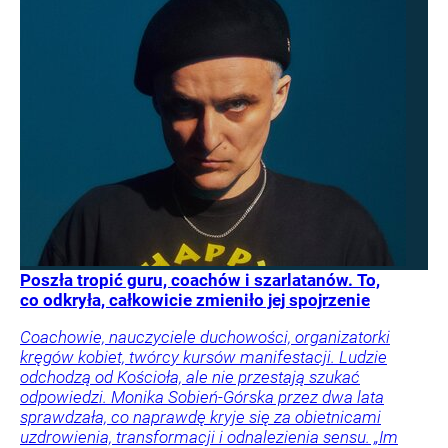
Poszła tropić guru, coachów i szarlatanów. To,
co odkryła, całkowicie zmieniło jej spojrzenie
Coachowie, nauczyciele duchowości, organizatorki
kręgów kobiet, twórcy kursów manifestacji. Ludzie
odchodzą od Kościoła, ale nie przestają szukać
odpowiedzi. Monika Sobień-Górska przez dwa lata
sprawdzała, co naprawdę kryje się za obietnicami
uzdrowienia, transformacji i odnalezienia sensu. „Im