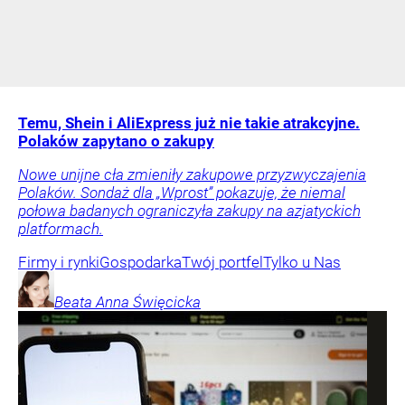
Temu, Shein i AliExpress już nie takie atrakcyjne.
Polaków zapytano o zakupy
Nowe unijne cła zmieniły zakupowe przyzwyczajenia
Polaków. Sondaż dla „Wprost” pokazuje, że niemal
połowa badanych ograniczyła zakupy na azjatyckich
platformach.
Firmy i rynki
Gospodarka
Twój portfel
Tylko u Nas
Beata Anna
Święcicka