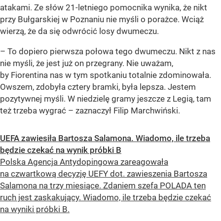
atakami. Ze słów 21-letniego pomocnika wynika, że nikt
przy Bułgarskiej w Poznaniu nie myśli o porażce. Wciąż
wierzą, że da się odwrócić losy dwumeczu.
– To dopiero pierwsza połowa tego dwumeczu. Nikt z nas
nie myśli, że jest już on przegrany. Nie uważam,
by Fiorentina nas w tym spotkaniu totalnie zdominowała.
Owszem, zdobyła cztery bramki, była lepsza. Jestem
pozytywnej myśli. W niedzielę gramy jeszcze z Legią, tam
też trzeba wygrać – zaznaczył Filip Marchwiński.
UEFA zawiesiła Bartosza Salamona. Wiadomo, ile trzeba
będzie czekać na wynik próbki B
Polska Agencja Antydopingowa zareagowała
na czwartkową decyzję UEFY dot. zawieszenia Bartosza
Salamona na trzy miesiące. Zdaniem szefa POLADA ten
ruch jest zaskakujący. Wiadomo, ile trzeba będzie czekać
na wyniki próbki B.