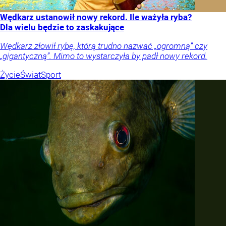
Wędkarz ustanowił nowy rekord. Ile ważyła ryba?
Dla wielu będzie to zaskakujące
Wędkarz złowił rybę, którą trudno nazwać „ogromną” czy
„gigantyczną”. Mimo to wystarczyła by padł nowy rekord.
Życie
Świat
Sport