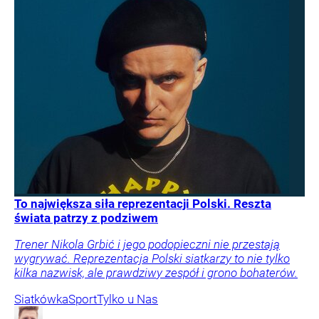
To największa siła reprezentacji Polski. Reszta
świata patrzy z podziwem
Trener Nikola Grbić i jego podopieczni nie przestają
wygrywać. Reprezentacja Polski siatkarzy to nie tylko
kilka nazwisk, ale prawdziwy zespół i grono bohaterów.
Siatkówka
Sport
Tylko u Nas