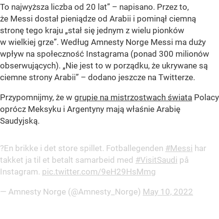
To najwyższa liczba od 20 lat” – napisano. Przez to,
że Messi dostał pieniądze od Arabii i pominął ciemną
stronę tego kraju „stał się jednym z wielu pionków
w wielkiej grze”. Według Amnesty Norge Messi ma duży
wpływ na społeczność Instagrama (ponad 300 milionów
obserwujących). „Nie jest to w porządku, że ukrywane są
ciemne strony Arabii” – dodano jeszcze na Twitterze.
Przypomnijmy, że w
grupie na mistrzostwach świata
Polacy
oprócz Meksyku i Argentyny mają właśnie Arabię
Saudyjską.
?En brikke i det store spillet. Fotballegenden
#Messi
har
takket ja til et betalt samarbeid med
#VisitSaudi
på
Instagram.
pic.twitter.com/9eH29HsMmg
— Amnesty Norge (@Amnesty_Norge)
May 10, 2022