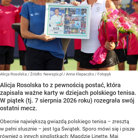
Alicja Rosolska
/ Źródło:
Newspix.pl
/
Anna Klepaczko / Fotopyk
Alicja Rosolska to z pewnością postać, która
zapisała ważne karty w dziejach polskiego tenisa.
W piątek (tj. 7 sierpnia 2026 roku) rozegrała swój
ostatni mecz.
Obecnie największą gwiazdą polskiego tenisa – zresztą
w pełni słusznie – jest Iga Świątek. Sporo mówi się i pisze
również o innych singlistkach: Magdzie Linette, Mai