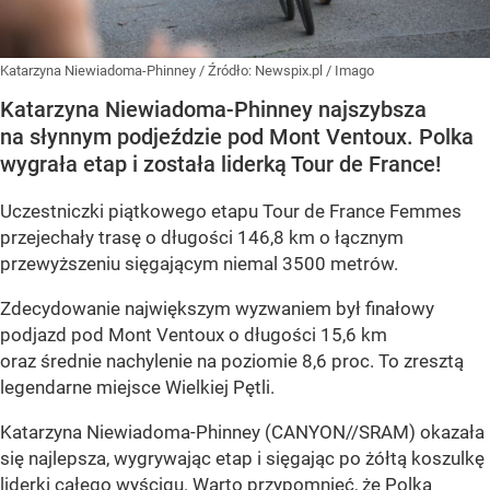
Katarzyna Niewiadoma-Phinney
/ Źródło:
Newspix.pl
/
Imago
Katarzyna Niewiadoma-Phinney najszybsza
na słynnym podjeździe pod Mont Ventoux. Polka
wygrała etap i została liderką Tour de France!
Uczestniczki piątkowego etapu Tour de France Femmes
przejechały trasę o długości 146,8 km o łącznym
przewyższeniu sięgającym niemal 3500 metrów.
Zdecydowanie największym wyzwaniem był finałowy
podjazd pod Mont Ventoux o długości 15,6 km
oraz średnie nachylenie na poziomie 8,6 proc. To zresztą
legendarne miejsce Wielkiej Pętli.
Katarzyna Niewiadoma-Phinney (CANYON//SRAM) okazała
się najlepsza, wygrywając etap i sięgając po żółtą koszulkę
liderki całego wyścigu. Warto przypomnieć, że Polka