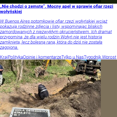
„Nie chodzi o zemstę”. Mocny apel w sprawie ofiar rzezi
wołyńskiej
W Buenos Aires potomkowie ofiar rzezi wołyńskiej wciąż
pokazują rodzinne zdjęcia i listy, wspominając bliskich
zamordowanych z niezwykłym okrucieństwem. Ich dramat
przypomina, że dla wielu rodzin Wołyń nie jest historią
zamkniętą, lecz bolesną raną, która do dziś nie została
zagojona.
Kraj
Polityka
Opinie i komentarze
Tylko u Nas
Tygodnik Wprost