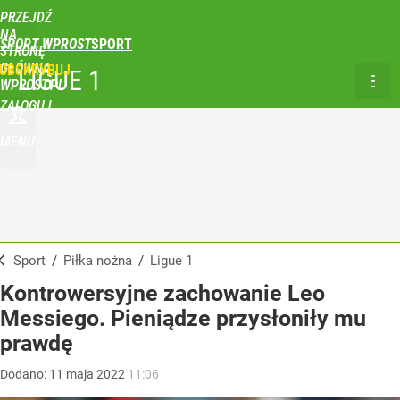
PRZEJDŹ
NA
SPORT WPROST
STRONĘ
GŁÓWNĄ
UBSKRYBUJ
LIGUE 1
WPROST.PL
ZALOGUJ
MENU
Sport
/
Piłka nożna
/
Ligue 1
Kontrowersyjne zachowanie Leo
Messiego. Pieniądze przysłoniły mu
prawdę
Dodano:
11
maja
2022
11:06