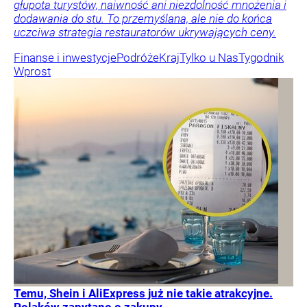
głupota turystów, naiwność ani niezdolność mnożenia i
dodawania do stu. To przemyślana, ale nie do końca
uczciwa strategia restauratorów ukrywających ceny.
Finanse i inwestycje
Podróże
Kraj
Tylko u Nas
Tygodnik
Wprost
Temu, Shein i AliExpress już nie takie atrakcyjne.