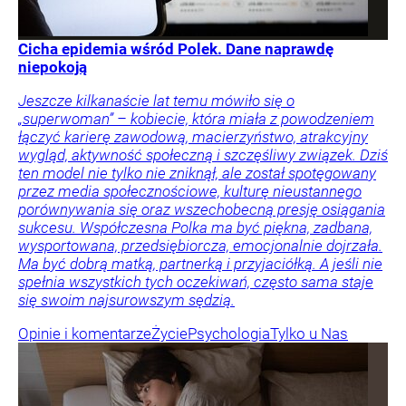
Cicha epidemia wśród Polek. Dane naprawdę
niepokoją
Jeszcze kilkanaście lat temu mówiło się o
„superwoman” – kobiecie, która miała z powodzeniem
łączyć karierę zawodową, macierzyństwo, atrakcyjny
wygląd, aktywność społeczną i szczęśliwy związek. Dziś
ten model nie tylko nie zniknął, ale został spotęgowany
przez media społecznościowe, kulturę nieustannego
porównywania się oraz wszechobecną presję osiągania
sukcesu. Współczesna Polka ma być piękna, zadbana,
wysportowana, przedsiębiorcza, emocjonalnie dojrzała.
Ma być dobrą matką, partnerką i przyjaciółką. A jeśli nie
spełnia wszystkich tych oczekiwań, często sama staje
się swoim najsurowszym sędzią.
Opinie i komentarze
Życie
Psychologia
Tylko u Nas