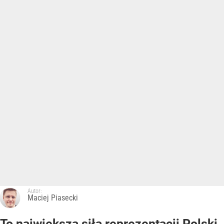
Autor:
Maciej Piasecki
To największa siła reprezentacji Polski.