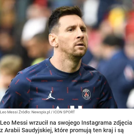
Leo Messi
Źródło:
Newspix.pl
/
ICON SPORT
Leo Messi wrzucił na swojego Instagrama zdjęcia
z Arabii Saudyjskiej, które promują ten kraj i są