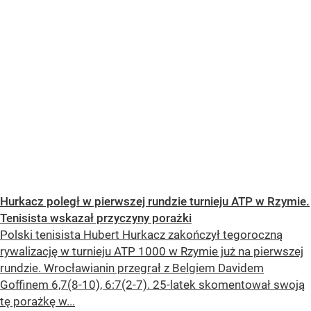
Hurkacz poległ w pierwszej rundzie turnieju ATP w Rzymie.
Tenisista wskazał przyczyny porażki
Polski tenisista Hubert Hurkacz zakończył tegoroczną
rywalizację w turnieju ATP 1000 w Rzymie już na pierwszej
rundzie. Wrocławianin przegrał z Belgiem Davidem
Goffinem 6,7(8-10), 6:7(2-7). 25-latek skomentował swoją
tę porażkę w...