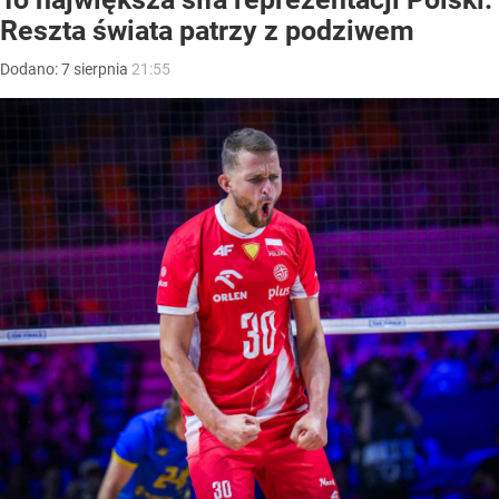
Reszta świata patrzy z podziwem
Dodano:
7
sierpnia
21:55