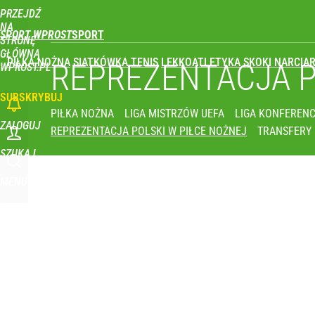
PRZEJDŹ
Udostępnij
1
Skomentuj
NA
SPORT WPROST
STRONĘ
GŁÓWNĄ
PIŁKA NOŻNA
SIATKÓWKA
TENIS
LEKKOATLETYKA
SKOKI NARCIAR
REPREZENTACJA 
WPROST.PL
SUBSKRYBUJ
PIŁKA NOŻNA
LIGA MISTRZÓW UEFA
LIGA KONFERENC
ZALOGUJ
REPREZENTACJA POLSKI W PIŁCE NOŻNEJ
TRANSFERY
SZUKAJ
MENU