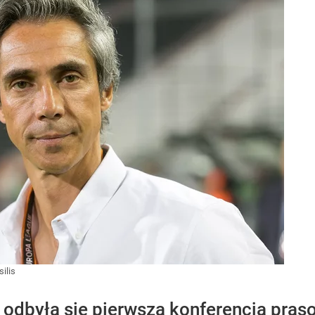
silis
 odbyła się pierwsza konferencja pra