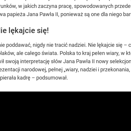
runków, w jakich zaczyna pracę, spowodowanych przede
wa papieża Jana Pawła II, ponieważ są one dla niego ba
e lękajcie się!
nie poddawać, nigdy nie tracić nadziei. Nie lękajcie się 
o Polaków, ale całego świata. Polska to kraj pełen wiary, w
ł swoją interpretację słów Jana Pawła II nowy selekcjo
ezentacji narodowej, pełnej „wiary, nadziei i przekonan
spierała kadrę – podsumował.