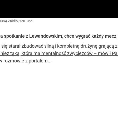
SOUSĄ
Źródło:
YouTube
a spotkanie z Lewandowskim, chce wygrać każdy mecz
 się starał zbudować silną i kompletną drużynę grającą
wnież taką, która ma mentalność zwycięzców – mówił Pau
 w rozmowie z portalem...