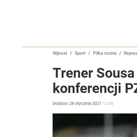
Wprost
/
Sport
/
Piłka nożna
/
Repre
Trener Sousa 
konferencji P
Dodano:
28
stycznia
2021
13:36