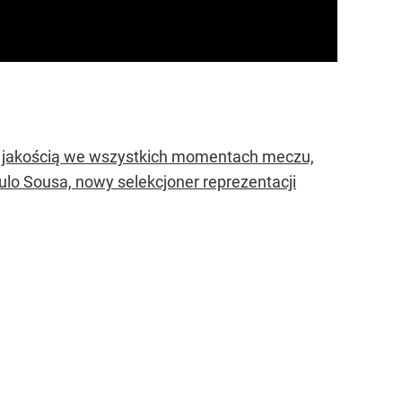
 z jakością we wszystkich momentach meczu,
lo Sousa, nowy selekcjoner reprezentacji