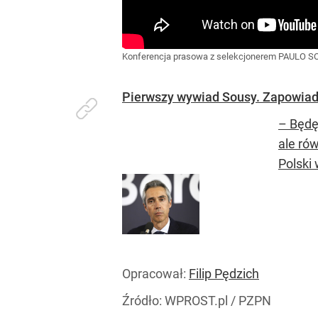
Konferencja prasowa z selekcjonerem PAULO 
Pierwszy wywiad Sousy. Zapowiad
– Będę
ale ró
Polski
Opracował:
Filip Pędzich
Źródło:
WPROST.pl
/
PZPN