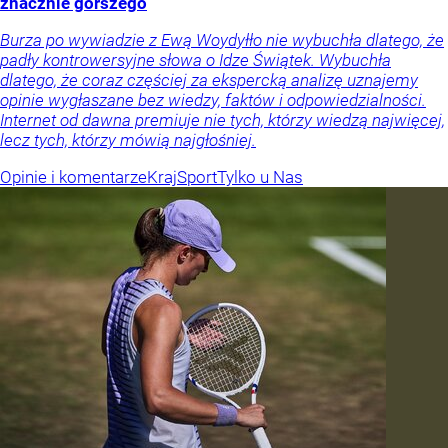
znacznie gorszego
Burza po wywiadzie z Ewą Woydyłło nie wybuchła dlatego, że
padły kontrowersyjne słowa o Idze Świątek. Wybuchła
dlatego, że coraz częściej za ekspercką analizę uznajemy
opinie wygłaszane bez wiedzy, faktów i odpowiedzialności.
Internet od dawna premiuje nie tych, którzy wiedzą najwięcej,
lecz tych, którzy mówią najgłośniej.
Opinie i komentarze
Kraj
Sport
Tylko u Nas