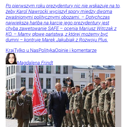
Po pierwszym roku prezydentury nic nie wskazuje na to,
żeby Karol Nawrocki wyciszył spory między dwoma
zwaśnionymi politycznymi obozami. – Dotychczas
największą hańbą na karcie jego prezydentury jest
chyba zawetowanie SAFE – ocenia Mariusz Witczak z
KO. – Mamy głowę państwa, z której możemy być
dumni – kontruje Marek Jakubiak z Rozwoju Plus.
Kraj
Tylko u Nas
Polityka
Opinie i komentarze
Magdalena
Frindt