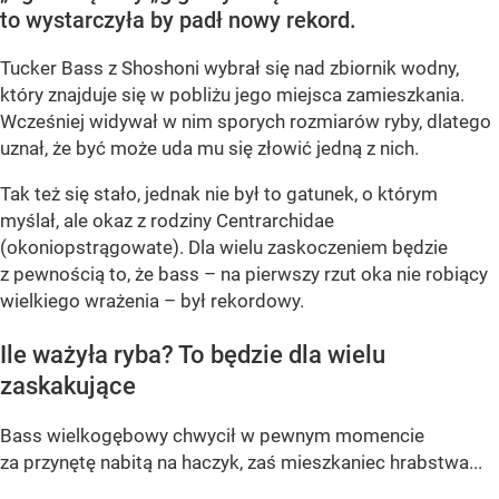
to wystarczyła by padł nowy rekord.
Tucker Bass z Shoshoni
wybrał się nad zbiornik wodny,
który znajduje się w pobliżu jego miejsca zamieszkania.
Wcześniej widywał w nim sporych rozmiarów ryby, dlatego
uznał, że być może uda mu się złowić jedną z nich.
Tak też się stało, jednak nie był to gatunek, o którym
myślał, ale okaz z rodziny Centrarchidae
(okoniopstrągowate). Dla wielu zaskoczeniem będzie
z pewnością to, że bass – na pierwszy rzut oka nie robiący
wielkiego wrażenia – był rekordowy.
Ile ważyła ryba? To będzie dla wielu
zaskakujące
Bass wielkogębowy chwycił w pewnym momencie
za przynętę nabitą na haczyk, zaś mieszkaniec hrabstwa...