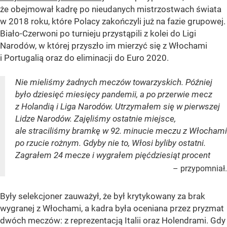
że obejmował kadrę po nieudanych mistrzostwach świata
w 2018 roku, które Polacy zakończyli już na fazie grupowej.
Biało-Czerwoni po turnieju przystąpili z kolei do Ligi
Narodów, w której przyszło im mierzyć się z Włochami
i Portugalią oraz do eliminacji do Euro 2020.
Nie mieliśmy żadnych meczów towarzyskich. Później
było dziesięć miesięcy pandemii, a po przerwie mecz
z Holandią i Liga Narodów. Utrzymałem się w pierwszej
Lidze Narodów. Zajęliśmy ostatnie miejsce,
ale straciliśmy bramkę w 92. minucie meczu z Włochami
po rzucie rożnym. Gdyby nie to, Włosi byliby ostatni.
Zagrałem 24 mecze i wygrałem pięćdziesiąt procent
– przypomniał.
Były selekcjoner zauważył, że był krytykowany za brak
wygranej z Włochami, a kadra była oceniana przez pryzmat
dwóch meczów: z reprezentacją Italii oraz Holendrami. Gdy