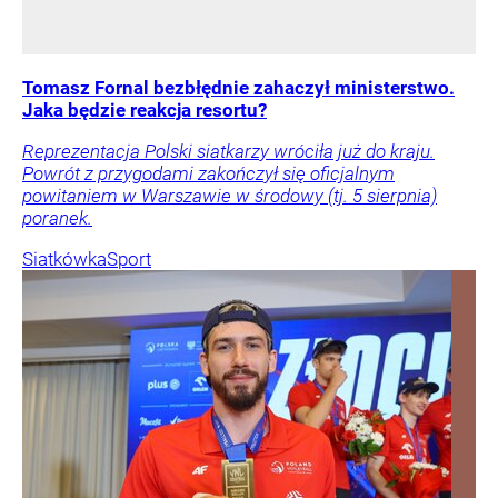
Tomasz Fornal bezbłędnie zahaczył ministerstwo.
Jaka będzie reakcja resortu?
Reprezentacja Polski siatkarzy wróciła już do kraju.
Powrót z przygodami zakończył się oficjalnym
powitaniem w Warszawie w środowy (tj. 5 sierpnia)
poranek.
Siatkówka
Sport