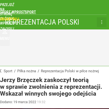
PRZEJDŹ
NA
SPORT WPROST
STRONĘ
GŁÓWNĄ
UBSKRYBUJ
REPREZENTACJA POLSKI
WPROST.PL
ZALOGUJ
MENU
Sport
/
Piłka nożna
/
Reprezentacja Polski w piłce nożnej
Jerzy Brzęczek zaskoczył teorią
w sprawie zwolnienia z reprezentacji.
Wskazał winnych swojego odejścia
Dodano:
19
marca
2022
19:32