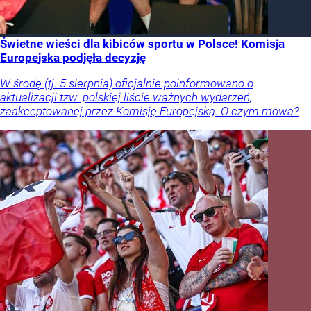
Świetne wieści dla kibiców sportu w Polsce! Komisja
Europejska podjęła decyzję
W środę (tj. 5 sierpnia) oficjalnie poinformowano o
aktualizacji tzw. polskiej liście ważnych wydarzeń,
zaakceptowanej przez Komisję Europejską. O czym mowa?