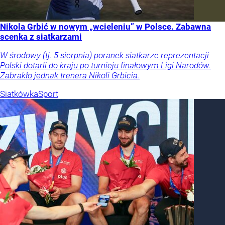
Nikola Grbić w nowym „wcieleniu” w Polsce. Zabawna
scenka z siatkarzami
W środowy (tj. 5 sierpnia) poranek siatkarze reprezentacji
Polski dotarli do kraju po turnieju finałowym Ligi Narodów.
Zabrakło jednak trenera Nikoli Grbicia.
Siatkówka
Sport