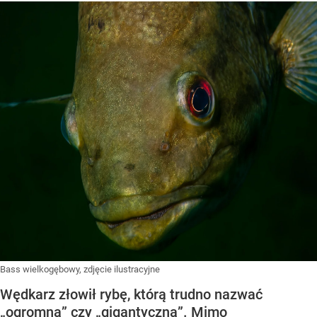
Bass wielkogębowy, zdjęcie ilustracyjne
Wędkarz złowił rybę, którą trudno nazwać
„ogromną” czy „gigantyczną”. Mimo