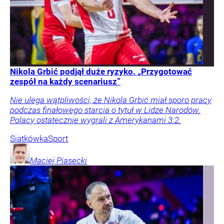
Nikola Grbić podjął duże ryzyko. „Przygotować
zespół na każdy scenariusz”
Nie ulega wątpliwości, że Nikola Grbić miał sporo pracy
podczas finałowego starcia o tytuł w Lidze Narodów.
Polacy ostatecznie wygrali z Amerykanami 3:2.
Siatkówka
Sport
Maciej
Piasecki