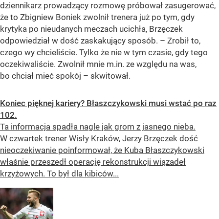
dziennikarz prowadzący rozmowę próbował zasugerować,
że to Zbigniew Boniek zwolnił trenera już po tym, gdy
krytyka po nieudanych meczach ucichła, Brzęczek
odpowiedział w dość zaskakujący sposób. – Zrobił to,
czego wy chcieliście. Tylko że nie w tym czasie, gdy tego
oczekiwaliście. Zwolnił mnie m.in. ze względu na was,
bo chciał mieć spokój – skwitował.
Koniec pięknej kariery? Błaszczykowski musi wstać po raz
102.
Ta informacja spadła nagle jak grom z jasnego nieba.
W czwartek trener Wisły Kraków, Jerzy Brzęczek dość
nieoczekiwanie poinformował, że Kuba Błaszczykowski
właśnie przeszedł operację rekonstrukcji wiązadeł
krzyżowych. To był dla kibiców...