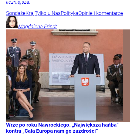
liczniejsza.
Sondaże
Kraj
Tylko u Nas
Polityka
Opinie i komentarze
Magdalena
Frindt
Wrze po roku Nawrockiego. „Największa hańba”
kontra „Cała Europa nam go zazdrości”