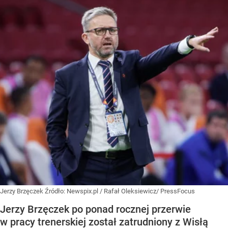
Jerzy Brzęczek
Źródło:
Newspix.pl
/
Rafał Oleksiewicz/ PressFocus
Jerzy Brzęczek po ponad rocznej przerwie
w pracy trenerskiej został zatrudniony z Wisłą