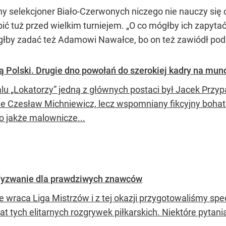
ny selekcjoner Biało-Czerwonych niczego nie nauczy się
ić tuż przed wielkim turniejem. „O co mógłby ich zapyta
mógłby zadać też Adamowi Nawałce, bo on też zawiódł po
ą Polski. Drugie dno powołań do szerokiej kadry na mun
alu „Lokatorzy” jedną z głównych postaci był Jacek Przy
nie Czesław Michniewicz, lecz wspomniany fikcyjny bohat
to jakże malownicze...
 Wyzwanie dla prawdziwych znawców
e wraca Liga Mistrzów i z tej okazji przygotowaliśmy spe
at tych elitarnych rozgrywek piłkarskich. Niektóre pytan