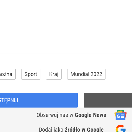
 nożna
Sport
Kraj
Mundial 2022
STĘPNIJ
Obserwuj nas
w
Google News
Dodaj jako
źródło w Google