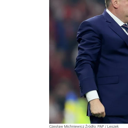
Czesław Michniewicz
Źródło:
PAP
/
Leszek