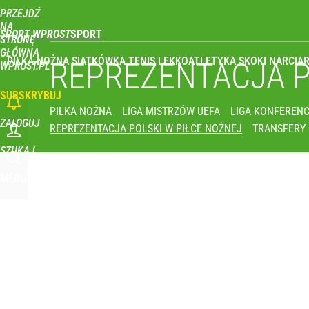
PRZEJDŹ
Udostępnij
0
Skomentuj
NA
SPORT WPROST
STRONĘ
GŁÓWNĄ
PIŁKA NOŻNA
SIATKÓWKA
TENIS
LEKKOATLETYKA
SKOKI NARCIAR
REPREZENTACJA 
WPROST.PL
SUBSKRYBUJ
PIŁKA NOŻNA
LIGA MISTRZÓW UEFA
LIGA KONFERENC
ZALOGUJ
REPREZENTACJA POLSKI W PIŁCE NOŻNEJ
TRANSFERY
SZUKAJ
MENU