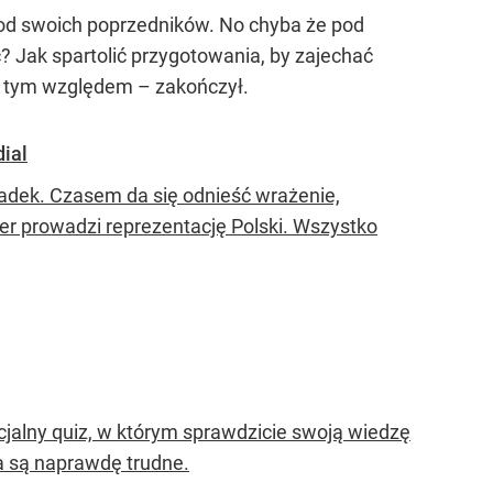
 od swoich poprzedników. No chyba że pod
ć? Jak spartolić przygotowania, by zajechać
d tym względem – zakończył.
dial
padek. Czasem da się odnieść wrażenie,
er prowadzi reprezentację Polski. Wszystko
cjalny quiz, w którym sprawdzicie swoją wiedzę
ia są naprawdę trudne.