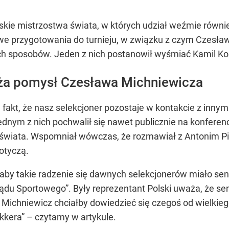
arskie mistrzostwa świata, w których udział weźmie równ
we przygotowania do turnieju, w związku z czym Czesław
sposobów. Jeden z nich postanowił wyśmiać Kamil Kosows
ża pomysł Czesława Michniewicza
fakt, że nasz selekcjoner pozostaje w kontakcie z innymi
dnym z nich pochwalił się nawet publicznie na konferen
a świata. Wspomniał wówczas, że rozmawiał z Antonim 
dotyczą.
aby takie radzenie się dawnych selekcjonerów miało sen
du Sportowego”. Były reprezentant Polski uważa, że sen
Michniewicz chciałby dowiedzieć się czegoś od wielkiego
kkera” – czytamy w artykule.