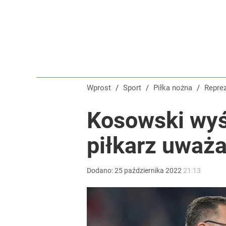
Wprost
/
Sport
/
Piłka nożna
/
Repre
Kosowski wyś
piłkarz uważa
Dodano:
25
października
2022
21:13