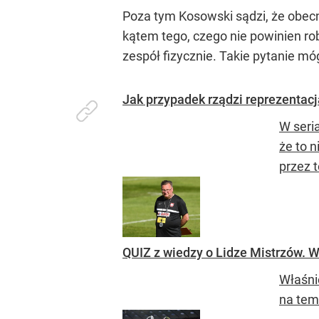
Poza tym Kosowski sądzi, że obec
kątem tego, czego nie powinien rob
zespół fizycznie. Takie pytanie 
Jak przypadek rządzi reprezentacj
W seri
że to 
przez 
QUIZ z wiedzy o Lidze Mistrzów.
Właśni
na tem