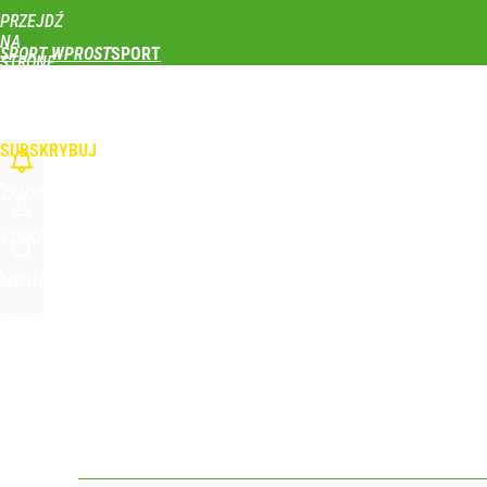
PRZEJDŹ
Udostępnij
0
Skomentuj
NA
SPORT WPROST
STRONĘ
GŁÓWNĄ
PIŁKA NOŻNA
SIATKÓWKA
TENIS
LEKKOATLETYKA
SKOKI NARCIAR
WPROST.PL
SUBSKRYBUJ
ZALOGUJ
SZUKAJ
MENU