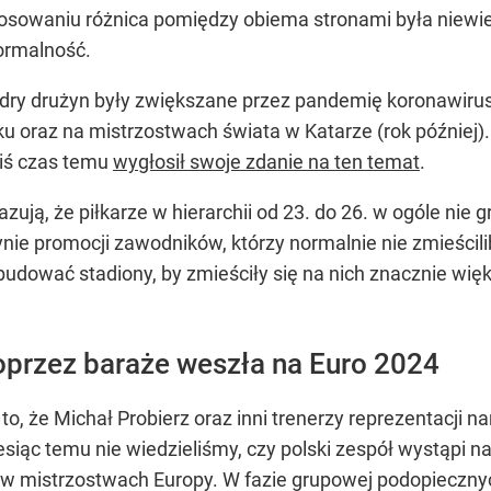
głosowaniu różnica pomiędzy obiema stronami była niewie
ormalność.
adry drużyn były zwiększane przez pandemię koronawirus
ku oraz na mistrzostwach świata w Katarze (rok później).
kiś czas temu
wygłosił swoje zdanie na ten temat
.
azują, że piłkarze w hierarchii od 23. do 26. w ogóle nie
ynie promocji zawodników, którzy normalnie nie zmieściliby
budować stadiony, by zmieściły się na nich znacznie wi
oprzez baraże weszła na Euro 2024
o, że Michał Probierz oraz inni trenerzy reprezentacji
esiąc temu nie wiedzieliśmy, czy polski zespół wystąpi 
w mistrzostwach Europy. W fazie grupowej podopiecznyc