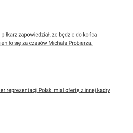
 piłkarz zapowiedział, że będzie do końca
ieniło się za czasów Michała Probierza.
r reprezentacji Polski miał ofertę z innej kadry