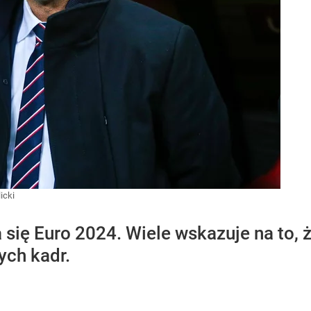
icki
 się Euro 2024. Wiele wskazuje na to, 
ych kadr.