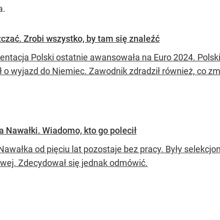
a.
zczać. Zrobi wszystko, by tam się znaleźć
entacja Polski ostatnie awansowała na Euro 2024. Polski
ł o wyjazd do Niemiec. Zawodnik zdradził również, co zm
a Nawałki. Wiadomo, kto go polecił
wałka od pięciu lat pozostaje bez pracy. Były selekcjone
wej. Zdecydował się jednak odmówić.