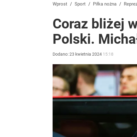
Wprost
/
Sport
/
Piłka nożna
/
Repre
Coraz bliżej w
Polski. Micha
Dodano:
23
kwietnia
2024
15:18