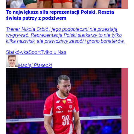
To największa siła reprezentacji Polski. Reszta
świata patrzy z podziwem
Trener Nikola Grbić i jego podopieczni nie przestają
wygrywać. Reprezentacja Polski siatkarzy to nie tylko
kilka nazwisk, ale prawdziwy zespół i grono bohaterów.
Siatkówka
Sport
Tylko u Nas
Maciej
Piasecki