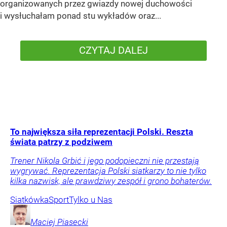
organizowanych przez gwiazdy nowej duchowości
i wysłuchałam ponad stu wykładów oraz...
CZYTAJ DALEJ
To największa siła reprezentacji Polski. Reszta
świata patrzy z podziwem
Trener Nikola Grbić i jego podopieczni nie przestają
wygrywać. Reprezentacja Polski siatkarzy to nie tylko
kilka nazwisk, ale prawdziwy zespół i grono bohaterów.
Siatkówka
Sport
Tylko u Nas
Maciej
Piasecki