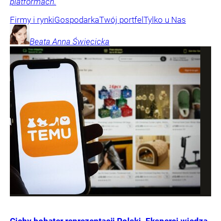
platformach.
Firmy i rynki
Gospodarka
Twój portfel
Tylko u Nas
Beata Anna
Święcicka
Cichy bohater reprezentacji Polski. Eksperci wiedzą,