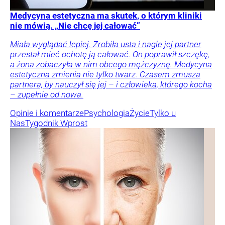
Medycyna estetyczna ma skutek, o którym kliniki
nie mówią. „Nie chcę jej całować”
Miała wyglądać lepiej. Zrobiła usta i nagle jej partner
przestał mieć ochotę ją całować. On poprawił szczękę,
a żona zobaczyła w nim obcego mężczyznę. Medycyna
estetyczna zmienia nie tylko twarz. Czasem zmusza
partnera, by nauczył się jej – i człowieka, którego kocha
– zupełnie od nowa.
Opinie i komentarze
Psychologia
Życie
Tylko u
Nas
Tygodnik Wprost