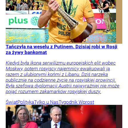
Tańczyła na weselu z Putinem. Dzisiaj robi w Rosji
za żywy bankomat
Kiedyś była ikoną serwilizmu europejskich elit wobec
Moskwy, potem rosyjscy najemnicy ewakuowali ją
razem z ulubionymi końmi z Libanu. Dziś narzeka
publicznie na codzienne życie na rosyjskiej prowincji.
Była szefowa dyplomacji Austrii najwyraźniej nie może
pojąć rozumem zakamarków rosyjskiej duszy.
Świat
Polityka
Tylko u Nas
Tygodnik Wprost