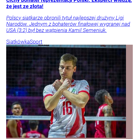
że jest ze złota!
Polscy siatkarze obronili tytuł najlepszej drużyny Ligi
Narodów. Jednym z bohaterów finałowej wygranej nad
USA (3:2) był bez wątpienia Kamil Semeniuk.
Siatkówka
Sport