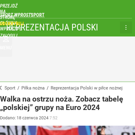
PRZEJDŹ
NA
SPORT WPROST
STRONĘ
GŁÓWNĄ
UBSKRYBUJ
REPREZENTACJA POLSKI
WPROST.PL
ZALOGUJ
MENU
Sport
/
Piłka nożna
/
Reprezentacja Polski w piłce nożnej
Walka na ostrzu noża. Zobacz tabelę
„polskiej” grupy na Euro 2024
Dodano:
18
czerwca
2024
7:52