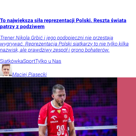
To największa siła reprezentacji Polski. Reszta świata
patrzy z podziwem
Trener Nikola Grbić i jego podopieczni nie przestają
wygrywać. Reprezentacja Polski siatkarzy to nie tylko kilka
nazwisk, ale prawdziwy zespół i grono bohaterów.
Siatkówka
Sport
Tylko u Nas
Maciej
Piasecki