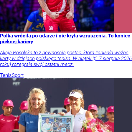
Polka wróciła po udarze i nie kryła wzruszenia. To koniec
pięknej kariery
Alicja Rosolska to z pewnością postać, która zapisała ważne
karty w dziejach polskiego tenisa. W piątek (tj. 7 sierpnia 2026
roku) rozegrała swój ostatni mecz.
Tenis
Sport