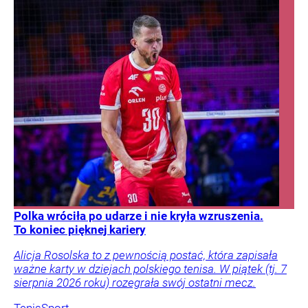
Polka wróciła po udarze i nie kryła wzruszenia.
To koniec pięknej kariery
Alicja Rosolska to z pewnością postać, która zapisała
ważne karty w dziejach polskiego tenisa. W piątek (tj. 7
sierpnia 2026 roku) rozegrała swój ostatni mecz.
Tenis
Sport