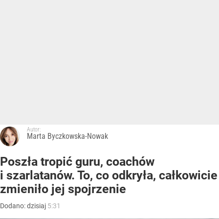
Autor:
Marta Byczkowska-Nowak
Poszła tropić guru, coachów
i szarlatanów. To, co odkryła, całkowicie
zmieniło jej spojrzenie
Dodano:
dzisiaj
5:31