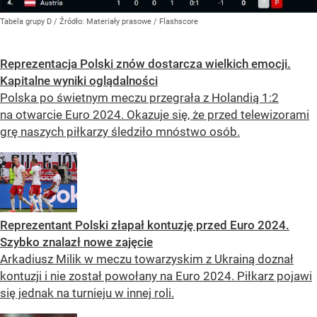
Tabela grupy D
/ Źródło:
Materiały prasowe
/
Flashscore
Reprezentacja Polski znów dostarcza wielkich emocji.
Kapitalne wyniki oglądalności
Polska po świetnym meczu przegrała z Holandią 1:2
na otwarcie Euro 2024. Okazuje się, że przed telewizorami
grę naszych piłkarzy śledziło mnóstwo osób.
Reprezentant Polski złapał kontuzję przed Euro 2024.
Szybko znalazł nowe zajęcie
Arkadiusz Milik w meczu towarzyskim z Ukrainą doznał
kontuzji i nie został powołany na Euro 2024. Piłkarz pojawi
się jednak na turnieju w innej roli.