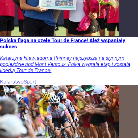
Polska flaga na czele Tour de France! Ależ wspaniały
sukces
Katarzyna Niewiadoma-Phinney najszybsza na słynnym
podjeździe pod Mont Ventoux. Polka wygrała etap i została
liderką Tour de France!
Kolarstwo
Sport