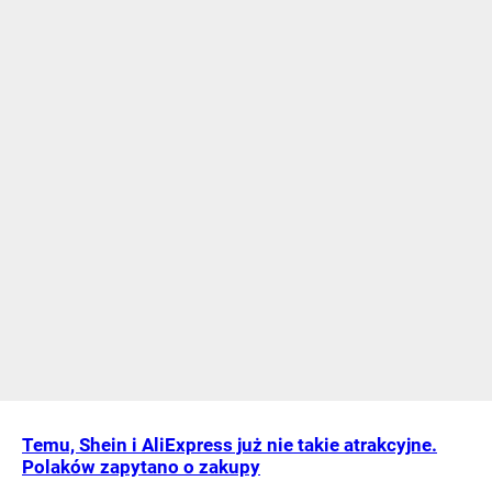
Temu, Shein i AliExpress już nie takie atrakcyjne.
Polaków zapytano o zakupy