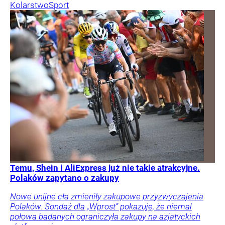
Kolarstwo
Sport
Temu, Shein i AliExpress już nie takie atrakcyjne.
Polaków zapytano o zakupy
Nowe unijne cła zmieniły zakupowe przyzwyczajenia
Polaków. Sondaż dla „Wprost” pokazuje, że niemal
połowa badanych ograniczyła zakupy na azjatyckich