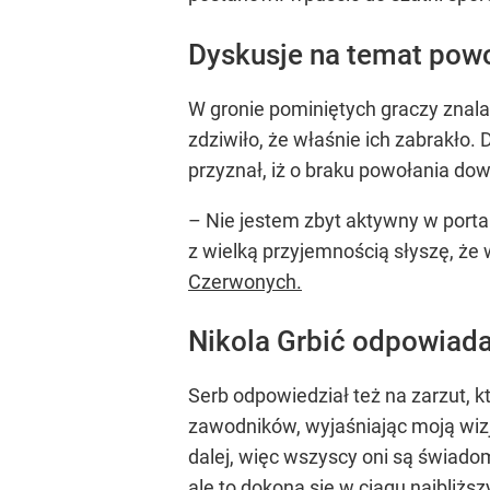
Dyskusje na temat powo
W gronie pominiętych graczy znala
zdziwiło, że właśnie ich zabrakło
przyznał, iż o braku powołania dow
– Nie jestem zbyt aktywny w porta
z wielką przyjemnością słyszę, ż
Czerwonych.
Nikola Grbić odpowiada
Serb odpowiedział też na zarzut, 
zawodników, wyjaśniając moją wizję 
dalej, więc wszyscy oni są świad
ale to dokona się w ciągu najbliższy