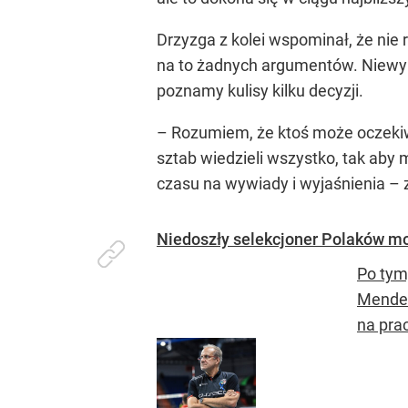
Drzyzga z kolei wspominał, że nie 
na to żadnych argumentów. Niewykl
poznamy kulisy kilku decyzji.
– Rozumiem, że ktoś może oczekiwać
sztab wiedzieli wszystko, tak aby 
czasu na wywiady i wyjaśnienia – 
Niedoszły selekcjoner Polaków mo
Po tym
Mendez
na pra