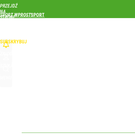
PRZEJDŹ
Udostępnij
0
Skomentuj
NA
SPORT WPROST
STRONĘ
GŁÓWNĄ
PIŁKA NOŻNA
SIATKÓWKA
TENIS
LEKKOATLETYKA
SKOKI NARCIAR
WPROST.PL
SUBSKRYBUJ
ZALOGUJ
SZUKAJ
MENU