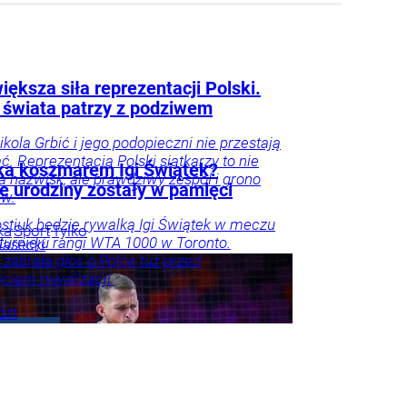
iększa siła reprezentacji Polski.
 świata patrzy z podziwem
ikola Grbić i jego podopieczni nie przestają
. Reprezentacja Polski siatkarzy to nie
ka koszmarem Igi Świątek?
lka nazwisk, ale prawdziwy zespół i grono
e urodziny zostały w pamięci
ów.
stiuk będzie rywalką Igi Świątek w meczu
ka
Sport
Tylko
 turnieju rangi WTA 1000 w Toronto.
iasecki
 zabrała głos o Polce tuż przed
ciem rywalizacji.
ort