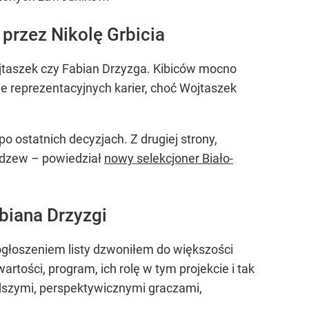
przez Nikolę Grbicia
ojtaszek czy Fabian Drzyzga. Kibiców mocno
e reprezentacyjnych karier, choć Wojtaszek
 ostatnich decyzjach. Z drugiej strony,
odzew – powiedział
nowy selekcjoner Biało-
biana Drzyzgi
 ogłoszeniem listy dzwoniłem do większości
artości, program, ich rolę w tym projekcie i tak
dszymi, perspektywicznymi graczami,