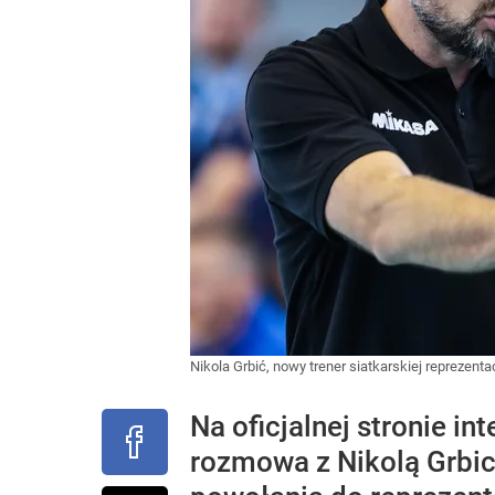
Nikola Grbić, nowy trener siatkarskiej reprezenta
Na oficjalnej stronie i
rozmowa z Nikolą Grbi