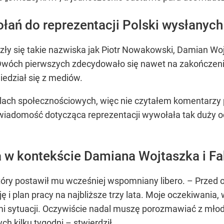
łań do reprezentacji Polski wysłanych 
zły się takie nazwiska jak Piotr Nowakowski, Damian W
. Dwóch pierwszych zdecydowało się nawet na zakończeni
iedział się z mediów.
lach społecznościowych, więc nie czytałem komentarzy po
e wiadomość dotycząca reprezentacji wywołała tak duży 
 w kontekście Damiana Wojtaszka i Fa
który postawił mu wcześniej wspomniany libero. – Przed
i plan pracy na najbliższe trzy lata. Moje oczekiwania, w
omi sytuacji. Oczywiście nadal muszę porozmawiać z mło
ch kilku tygodni – stwierdził.