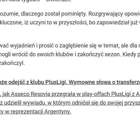
rozumie, dlaczego został pominięty. Rozgrywający opowie
uczone, iż uczyni to w przyszłości, bo zapowiedział j
 wyjaśnień i prosić o zagłębienie się w temat, ale dla 
mogli wrócić do swoich klubów i zakończyć sezon. Kiedy 
zakończył.
że odejść z klubu PlusLigi. Wymowne słowa o transferz
, jak Asseco Resovia przegrała w play-offach PlusLigi 
 udzielił wywiadu, w którym odniósł się do swojej przysz
cy w reprezentacji Argentyny.