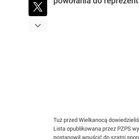
powołania do reprezenta
Tuż przed Wielkanocą dowiedzieli
Lista opublikowana przez PZPS wyw
postanowił wpuścić do szatni spor