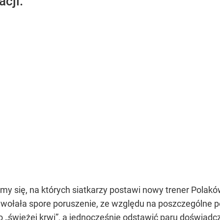
cji.
śmy się, na których siatkarzy postawi nowy trener Pol
ołała spore poruszenie, ze względu na poszczególne per
o „świeżej krwi”, a jednocześnie odstawić paru doświa